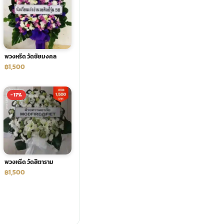
พวงหรีด วัดชัยมงคล
฿1,500
-17%
พวงหรีด วัดสิตาราม
฿1,500