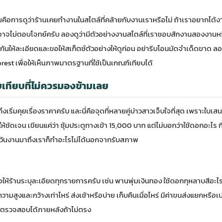
มคือการดูว่าร้านเคยทำงานในสไตล์ที่คล้ายกับงานเราหรือไม่ ถ้าเราอยากได้งาน
จไม่ตอบโจทย์ครับ ลองดูว่ามีตัวอย่างงานสไตล์ที่เราชอบสักงานสองงานหรือไ
ุยกันให้ละเอียดและขอให้สเก็ตช์ตัวอย่างให้ดูก่อน อย่ารีบโอนมัดจำเด็ดขาด ล
rest
เพื่อให้เห็นภาพมาตรฐานที่ใช้เป็นเกณฑ์เทียบได้
เทียบที่ไม่ควรมองข้ามเลย
เริ่มคุยเรื่องราคาครับ และนี่คือจุดที่หลายคู่บ่าวสาวเจ็บใจที่สุด เพราะใบ
ดให้ชัดเจน เขียนแค่ว่า ซุ้มประตูทางเข้า 15,000 บาท แต่ไม่บอกว่าใช้ดอกอะไ
อวันงานมาถึงเราก็ทำอะไรไม่ได้นอกจากรับสภาพ
ร้านระบุละเอียดทุกรายการครับ เช่น พานพุ่มเงินทอง ใช้ดอกกุหลาบสีอะไร 
สูงและกว้างเท่าไหร่ ส่งเช้าหรือบ่าย เก็บคืนเมื่อไหร่ มีค่าขนส่งแยกหรือเ
ตรวจสอบได้ภายหลังถ้าไม่ตรง