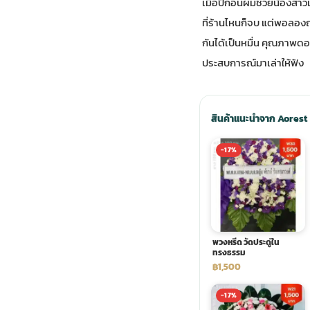
เมื่อปีก่อนผมช่วยน้องสาวเ
ที่ร้านไหนก็จบ แต่พอลองถ
ประดับเมรุ
ดอกไม้งานศพ กรุงเทพ
พวงหรีดดอกไม้สด ราคาถูก
กันได้เป็นหมื่น คุณภาพดอก
ประสบการณ์มาเล่าให้ฟัง
เมรุ ออนไลน์
ดอกไม้งานศพ ปากคลองตลาด
สั่งพวงหรีด ออนไลน์
เมรุ ส่งด่วน
ร้านดอกไม้งานศพ ใกล้ฉัน
ส่งพวงหรีด ด่วน กรุงเทพ
สินค้าแนะนำจาก Aorest
-17%
หน้าเมรุ กรุงเทพ
ดอกไม้งานศพ ราคาถูก
ร้านพวงหรีด กรุงเทพ ส่งฟรี
จัดดอกไม้งานศพ ราคา
พวงหรีด ปากคลองตลาด ราคา
พวงหรีด วัดประดู่ใน
ดอกไม้งานศพ ส่งฟรี
พวงหรีด ส่งด่วน วันนี้
ทรงธรรม
฿1,500
ดอกไม้งานศพ ออนไลน์
-17%