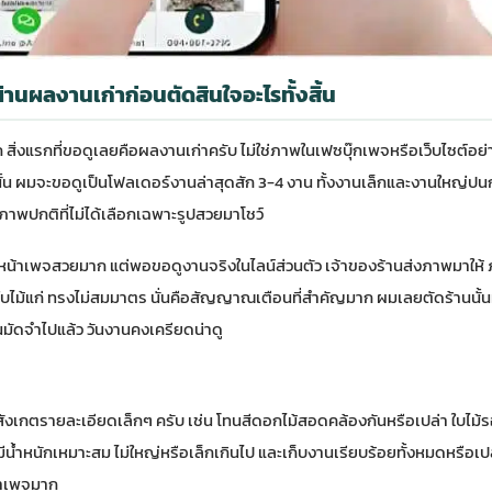
ผ่านผลงานเก่าก่อนตัดสินใจอะไรทั้งสิ้น
 สิ่งแรกที่ขอดูเลยคือผลงานเก่าครับ ไม่ใช่ภาพในเฟซบุ๊กเพจหรือเว็บไซต์อ
นั้น ผมจะขอดูเป็นโฟลเดอร์งานล่าสุดสัก 3-4 งาน ทั้งงานเล็กและงานใหญ่ปนกัน
สภาพปกติที่ไม่ได้เลือกเฉพาะรูปสวยมาโชว์
นที่หน้าเพจสวยมาก แต่พอขอดูงานจริงในไลน์ส่วนตัว เจ้าของร้านส่งภาพมาให้
 ใบไม้แก่ ทรงไม่สมมาตร นั่นคือสัญญาณเตือนที่สำคัญมาก ผมเลยตัดร้านนั้น
อนมัดจำไปแล้ว วันงานคงเครียดน่าดู
เกตรายละเอียดเล็กๆ ครับ เช่น โทนสีดอกไม้สอดคล้องกันหรือเปล่า ใบไม้รองด
ีน้ำหนักเหมาะสม ไม่ใหญ่หรือเล็กเกินไป และเก็บงานเรียบร้อยทั้งหมดหรือเป
้าเพจมาก