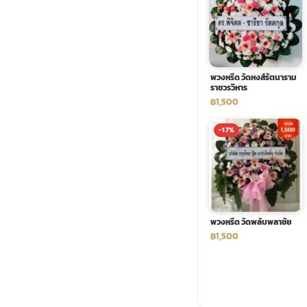
พวงดอกไม้งานศพ
tpdecorate ปูพื้น
พวงหรีด วัดหงส์รัตนาราม
ราชวรวิหาร
฿1,500
-17%
พวงหรีด วัดพลับพลาชัย
฿1,500