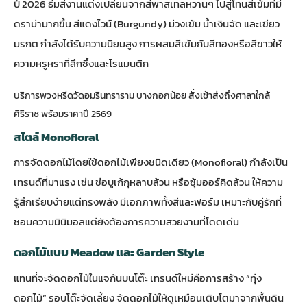
ปี 2026 ธีมสีงานแต่งเปลี่ยนจากสีพาสเทลหวานๆ ไปสู่โทนสีเข้มที่มี
ดราม่ามากขึ้น สีแดงไวน์ (Burgundy) ม่วงเข้ม น้ำเงินจัด และเขียว
มรกต กำลังได้รับความนิยมสูง การผสมสีเข้มกับสีทองหรือสีขาวให้
ความหรูหราที่ลึกซึ้งและโรแมนติก
บริการพวงหรีดวัดอมรินทราราม บางกอกน้อย สั่งเช้าส่งถึงศาลาใกล้
ศิริราช พร้อมราคาปี 2569
สไตล์ Monofloral
การจัดดอกไม้โดยใช้ดอกไม้เพียงชนิดเดียว (Monofloral) กำลังเป็น
เทรนด์ที่มาแรง เช่น ช่อบูเก้กุหลาบล้วน หรือซุ้มออร์คิดล้วน ให้ความ
รู้สึกเรียบง่ายแต่ทรงพลัง มีเอกภาพทั้งสีและฟอร์ม เหมาะกับคู่รักที่
ชอบความมินิมอลแต่ยังต้องการความสวยงามที่โดดเด่น
ดอกไม้แบบ Meadow และ Garden Style
แทนที่จะจัดดอกไม้ในแจกันบนโต๊ะ เทรนด์ใหม่คือการสร้าง “ทุ่ง
ดอกไม้” รอบโต๊ะจัดเลี้ยง จัดดอกไม้ให้ดูเหมือนเติบโตมาจากพื้นดิน