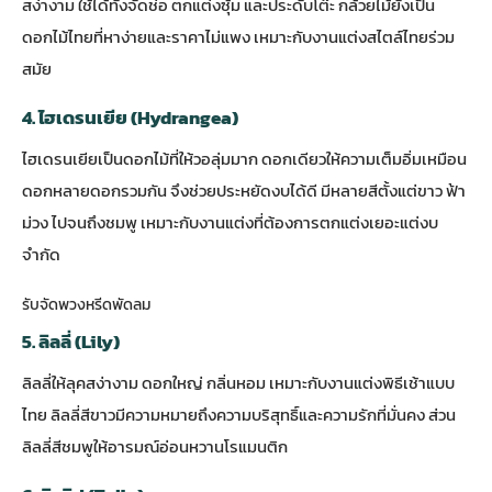
สง่างาม ใช้ได้ทั้งจัดช่อ ตกแต่งซุ้ม และประดับโต๊ะ กล้วยไม้ยังเป็น
ดอกไม้ไทยที่หาง่ายและราคาไม่แพง เหมาะกับงานแต่งสไตล์ไทยร่วม
สมัย
4. ไฮเดรนเยีย (Hydrangea)
ไฮเดรนเยียเป็นดอกไม้ที่ให้วอลุ่มมาก ดอกเดียวให้ความเต็มอิ่มเหมือน
ดอกหลายดอกรวมกัน จึงช่วยประหยัดงบได้ดี มีหลายสีตั้งแต่ขาว ฟ้า
ม่วง ไปจนถึงชมพู เหมาะกับงานแต่งที่ต้องการตกแต่งเยอะแต่งบ
จำกัด
รับจัดพวงหรีดพัดลม
5. ลิลลี่ (Lily)
ลิลลี่ให้ลุคสง่างาม ดอกใหญ่ กลิ่นหอม เหมาะกับงานแต่งพิธีเช้าแบบ
ไทย ลิลลี่สีขาวมีความหมายถึงความบริสุทธิ์และความรักที่มั่นคง ส่วน
ลิลลี่สีชมพูให้อารมณ์อ่อนหวานโรแมนติก