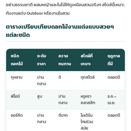
อย่างธรรมชาติ ผสมหญ้าและใบไม้ให้ดูเหมือนสวนจริงๆ สไตล์นี้เหมาะ
กับงานแต่ง Outdoor หรืองานในสวน
ตารางเปรียบเทียบดอกไม้งานแต่งแบบสวยๆ
แต่ละชนิด
ชนิด
ระดับ
ความ
สไตล์ที่
ฤดูกาล
ดอกไม้
ราคา
ทนทาน
เหมาะ
ที่มี
กุหลาบ
ปาน
ดี
ทุกสไตล์
ตลอดปี
กลาง
พีโอนี
สูง
ปาน
หรูหรา
ธ.ค.–
กลาง
คลาสสิก
เม.ย.
ออร์คิด
ปาน
ดีมาก
โมเดิร์น
ตลอดปี
กลาง
ไทยร่วม
สมัย