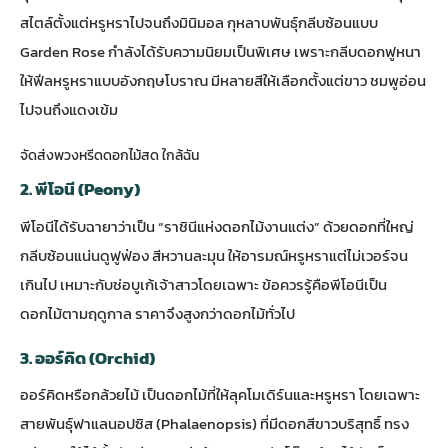
สไตล์ตั้งแต่หรูหราไปจนถึงมินิมอล กุหลาบพันธุ์กลีบซ้อนแบบ
Garden Rose กำลังได้รับความนิยมเป็นพิเศษ เพราะกลีบดอกฟูหนา
ให้ฟีลหรูหราแบบอังกฤษโบราณ มีหลายสีให้เลือกตั้งแต่ขาว ชมพูอ่อน
ไปจนถึงแดงเข้ม
จัดส่งพวงหรีดดอกไม้สด ใกล้ฉัน
2. พีโอนี (Peony)
พีโอนีได้รับฉายาว่าเป็น “ราชินีแห่งดอกไม้งานแต่ง” ด้วยดอกที่ใหญ่
กลีบซ้อนแน่นดูฟูฟ่อง สีหวานละมุน ให้อารมณ์หรูหราแต่ไม่เวอร์จน
เกินไป เหมาะกับช่อบูเก้เจ้าสาวโดยเฉพาะ ข้อควรรู้คือพีโอนีเป็น
ดอกไม้ตามฤดูกาล ราคาจึงสูงกว่าดอกไม้ทั่วไป
3. ออร์คิด (Orchid)
ออร์คิดหรือกล้วยไม้ เป็นดอกไม้ที่ให้ลุคโมเดิร์นและหรูหรา โดยเฉพาะ
สายพันธุ์ฟาแลนอปซิส (Phalaenopsis) ที่มีดอกสีขาวบริสุทธิ์ ทรง