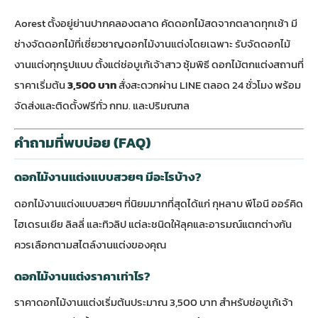
Aorest ตั้งอยู่ย่านปากคลองตลาด คัดดอกไม้สดจากตลาดทุกเช้า มี
ช่างจัดดอกไม้ที่เชี่ยวชาญ
ดอกไม้งานแต่ง
โดยเฉพาะ รับจัดดอกไม้
งานแต่งทุกรูปแบบ ตั้งแต่ช่อบูเก้เจ้าสาว ซุ้มพิธี ดอกไม้ตกแต่งสถานที่
ราคาเริ่มต้น
3,500 บาท
สั่งสะดวกผ่าน LINE ตลอด 24 ชั่วโมง พร้อม
จัดส่งและติดตั้งฟรีทั่ว กทม. และปริมณฑล
คำถามที่พบบ่อย (FAQ)
ดอกไม้งานแต่งแบบสวยๆ มีอะไรบ้าง?
ดอกไม้งานแต่งแบบสวยๆ ที่นิยมมากที่สุดได้แก่ กุหลาบ พีโอนี ออร์คิด
ไฮเดรนเยีย ลิลลี่ และทิวลิป แต่ละชนิดให้ลุคและอารมณ์แตกต่างกัน
ควรเลือกตามสไตล์งานแต่งของคุณ
ดอกไม้งานแต่งราคาเท่าไร?
ราคาดอกไม้งานแต่งเริ่มต้นประมาณ 3,500 บาท สำหรับช่อบูเก้เจ้า