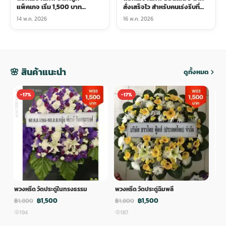
แพ็คเกจ เริ่ม 1,500 บาท
สั่งเสร็จไว สำหรับคนเร่งรีบที่
ครอบคลุมอะไรบ้าง
ต้องส่งด่วน
14 พ.ค. 2026
16 พ.ค. 2026
🌸 สินค้าแนะนำ
ดูทั้งหมด
-17%
-17%
-
พวงหรีด วัดประดู่ในทรงธรรม
พวงหรีด วัดประดู่ฉิมพลี
พวง
฿1,500
฿1,500
฿1,800
฿1,800
฿1,
194
187
1