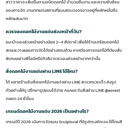
สาว ราคาจะเพิ่มขึ้นตามชนิดดอกไม้ จำนวนชิ้นงาน และความซับซ้อน
ของการจัด งานตกแต่งสถานที่แบบครบวงจรอาจอยู่ที่หลักหมื่นถึง
หลักแสนบาท
ควรจองดอกไม้งานแต่งล่วงหน้ากี่วัน?
แนะนำจองล่วงหน้าอย่างน้อย 2–4 สัปดาห์ เพื่อให้ร้านเตรียมดอกไม้
สดและวางแผนการจัดได้อย่างครบถ้วน หากต้องการดอกไม้ที่ต้องสั่ง
พิเศษอย่างพีโอนีหรือทิวลิป ควรจองล่วงหน้ามากกว่านั้น
สั่งดอกไม้งานแต่งผ่าน LINE ได้ไหม?
ได้ หลายร้านรับสั่งดอกไม้งานแต่งผ่าน LINE สะดวกรวดเร็ว ส่งรูป
ตัวอย่างให้ดู ปรึกษารูปแบบได้ง่าย Aorest รับสั่งผ่าน LINE @aorest
ตลอด 24 ชั่วโมง
เทรนด์ดอกไม้งานแต่ง 2026 เป็นอย่างไร?
เทรนด์ปี 2026 เน้นการจัดแบบ Sculptural ที่มีรูปทรงชัดเจน ใช้โทนสี