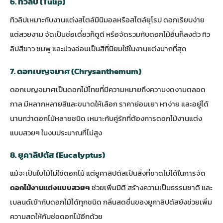
6. ทิวลิป (Tulip)
ทิวลิปเหมาะกับงานแต่งสไตล์มินิมอลหรือสไตล์ยุโรป ดอกเรียบง่าย
แต่สวยงาม จัดเป็นช่อเดี่ยวก็ดูดี หรือจัดรวมกับดอกไม้อื่นก็ลงตัว ทิว
ลิปสีขาว ชมพู และม่วงอ่อนเป็นสีที่นิยมใช้ในงานแต่งมากที่สุด
7. ดอกเบญจมาศ (Chrysanthemum)
ดอกเบญจมาศเป็นดอกไม้ไทยที่มีความหมายถึงความงดงามตลอด
กาล มีหลากหลายสีและขนาดให้เลือก ราคาย่อมเยา หาง่าย และอยู่ได้
นานกว่าดอกไม้หลายชนิด เหมาะกับคู่รักที่ต้องการดอกไม้งานแต่ง
แบบสวยๆ ในงบประมาณที่ไม่สูง
8. ยูคาลิปตัส (Eucalyptus)
แม้จะเป็นใบไม้ไม่ใช่ดอกไม้ แต่ยูคาลิปตัสเป็นสิ่งที่ขาดไม่ได้ในการจัด
ดอกไม้งานแต่งแบบสวยๆ
ช่วยเพิ่มมิติ สร้างความเป็นธรรมชาติ และ
เบลนด์เข้ากับดอกไม้ได้ทุกชนิด กลิ่นสดชื่นของยูคาลิปตัสยังช่วยเพิ่ม
ความสดให้กับช่อดอกไม้อีกด้วย