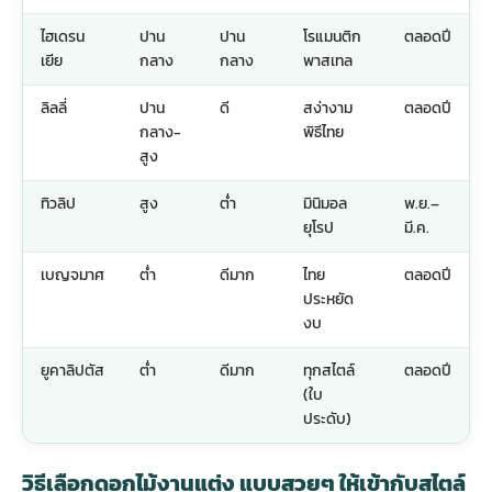
ไฮเดรน
ปาน
ปาน
โรแมนติก
ตลอดปี
เยีย
กลาง
กลาง
พาสเทล
ลิลลี่
ปาน
ดี
สง่างาม
ตลอดปี
กลาง-
พิธีไทย
สูง
ทิวลิป
สูง
ต่ำ
มินิมอล
พ.ย.–
ยุโรป
มี.ค.
เบญจมาศ
ต่ำ
ดีมาก
ไทย
ตลอดปี
ประหยัด
งบ
ยูคาลิปตัส
ต่ำ
ดีมาก
ทุกสไตล์
ตลอดปี
(ใบ
ประดับ)
วิธีเลือกดอกไม้งานแต่ง แบบสวยๆ ให้เข้ากับสไตล์