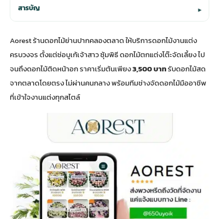
สารบัญ
▾
Aorest ร้านดอกไม้ย่านปากคลองตลาด ให้
บริการดอกไม้งานแต่ง
ครบวงจร ตั้งแต่ช่อบูเก้เจ้าสาว ซุ้มพิธี ดอกไม้ตกแต่งโต๊ะจัดเลี้ยง ไป
จนถึงดอกไม้ติดหน้าอก ราคาเริ่มต้นเพียง
3,500 บาท
รับดอกไม้สด
จากตลาดโดยตรง ไม่ผ่านคนกลาง พร้อมทีมช่างจัดดอกไม้มืออาชีพ
ที่เข้าใจงานแต่งทุกสไตล์