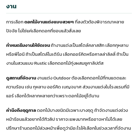
งาน
การเลือก
ดอกไม้งานแต่งแบบสวยๆ
ที่ลงตัวต้องพิจารณาหลาย
ปัจจัย ไม่ใช่แค่เลือกดอกที่ชอบแล้วสั่งเลย
กำหนดธีมงานให้ชัดเจน
ถ้างานแต่งเป็นสไตล์คลาสสิก เลือกกุหลาบ
หรือพีโอนี ถ้าเป็นสไตล์โมเดิร์น เลือกออร์คิดหรือคาลล่าลิลลี่ ถ้าเป็น
งานในสวนแบบ Rustic เลือกดอกไม้ทุ่งผสมยูคาลิปตัส
ดูสถานที่จัดงาน
งานแต่ง Outdoor ต้องเลือกดอกไม้ที่ทนแดดและ
ความร้อน เช่น กุหลาบ ออร์คิด เบญจมาศ ส่วนงานแต่งในโรงแรมที่มี
แอร์ เลือกได้หลากหลายกว่าเพราะดอกไม้อยู่ได้นาน
คำนึงถึงฤดูกาล
ดอกไม้บางชนิดมีเฉพาะบางฤดู ถ้าจัดงานแต่งช่วง
หน้าร้อนแล้วอยากได้ทิวลิป ราคาจะแพงมากหรืออาจหาไม่ได้เลย
ปรึกษาร้านดอกไม้ล่วงหน้าเพื่อดูว่ามีอะไรให้เลือกในช่วงเวลาที่จัดงาน