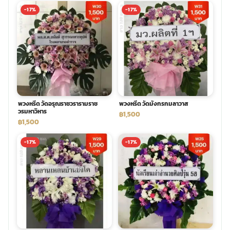
-17%
-17%
พวงหรีด วัดอรุณราชวรารามราช
พวงหรีด วัดมังกรกมลาวาส
วรมหาวิหาร
฿1,500
฿1,500
-17%
-17%