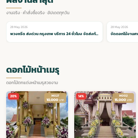
พวงดอกไม้งานศพ
งานจริง · คำสั่งซื้อจริง · อัปเดตทุกวัน
28 May 2026
28 May 2026
🌸 ดอกไม้หน้าเมรุ
🌸 ดอกไม้หน้าเมรุ
tpdecorate ปูพื้น
จัดดอกไม้งานศพ กรุงเทพ มืออาชีพ ครบวงจร ราคาสมเหตุสมผล
ดอกไม้หน้าเมรุ
ดอกไม้ตกแต่งหน้าเมรุสวยงาม
M027
M002
20%
14%
10,000
15,000
บาท
บาท