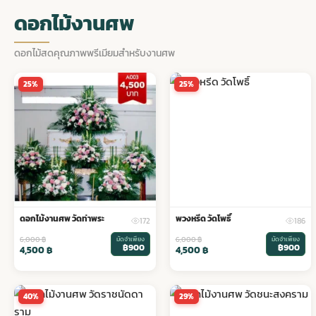
ดอกไม้งานศพ
ดอกไม้สดคุณภาพพรีเมียมสำหรับงานศพ
25%
25%
ดอกไม้งานศพ วัดท่าพระ
พวงหรีด วัดโพธิ์
172
186
6,000
฿
มัดจำเพียง
6,000
฿
มัดจำเพียง
฿900
฿900
4,500
฿
4,500
฿
40%
29%