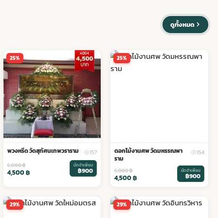
ดูทั้งหมด
25%
25%
พวงหรีด วัดสุทัศนเทพวราราม
ดอกไม้งานศพ วัดมหรรณพา
157
154
ราม
6,000
฿
มัดจำเพียง
฿900
6,000
฿
มัดจำเพียง
4,500
฿
฿900
4,500
฿
29%
29%