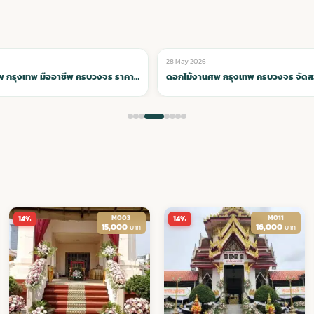
28 May 2026
🌸 ดอกไม้หน้าเมรุ
ดอกไม้งานศพ กรุงเทพ ครบวงจร จัดสวยงาม ทีมมืออาชีพ
M003
M011
14%
14%
15,000
16,000
บาท
บาท