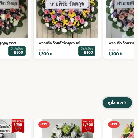
ทบุญญาวาส
พวงหรีด วัดแก้วฟ้าจุฬามณี
พวงหรีด วัดธรรมา
มัดจำเพียง
มัดจำเพียง
1,600
฿
1,600
฿
฿260
฿260
1,300
฿
1,300
฿
ดูทั้งหมด
-23%
-23%