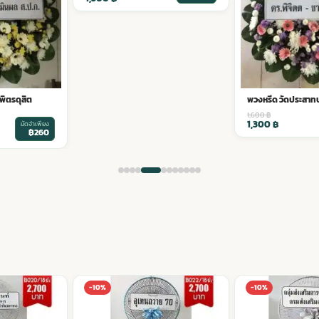
ิตรดุสิต
พวงหรีด วัดประสา
1,600
฿
1,300
฿
มัดจำเพียง
฿260
-10%
-10%