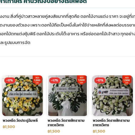
คาเท่าไหร่ คำนวณงบอย่างไรให้พอดี
งงาน สิ่งที่คู่บ่าวสาวหลายคู่สงสัยมากที่สุดคือ ดอกไม้งานแต่ง ราคา จะอยู่ที
าดงานของตัวเอง เพราะดอกไม้ถือเป็นหนึ่งในค่าใช้จ่ายหลักที่ส่งผลต่อบ
ดอกไม้ตกแต่งซุ้มพิธี ดอกไม้ประดับโต๊ะอาหาร หรือช่อดอกไม้เจ้าสาว ทุกอย่าง
และรูปแบบการจัด
-17%
-17%
-17%
พวงหรีด วัดประดู่ฉิมพลี
พวงหรีด วัดราชสิทธาราม
พวงหรีด วัดราชสิทธาราม
ราชวรวิหาร
ราชวรวิหาร
฿1,500
฿1,500
฿1,500