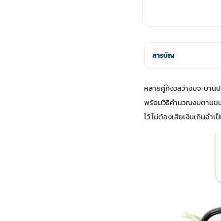
สารบัญ
หลายคู่กังวลว่างบจะบานป
พร้อมวิธีคำนวณงบตามขนาดง
ไว้ ไม่ต้องเสียเงินเกินจำเป