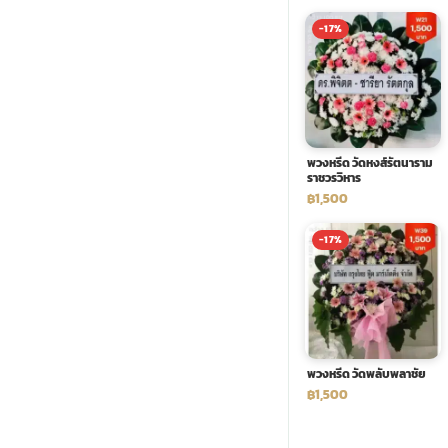
-17%
พวงดอกไม้งานศพ
tpdecorate ปูพื้น
พวงหรีด วัดหงส์รัตนาราม
ราชวรวิหาร
฿1,500
-17%
พวงหรีด วัดพลับพลาชัย
฿1,500