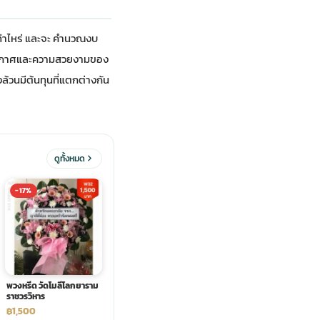
่เท่าไหร่ และจะ คำนวณงบ
รรยากาศและความสวยงามของ
ล้วนมีต้นทุนที่แตกต่างกัน
ดูทั้งหมด
-17%
พวงหรีด วัดโมลีโลกยาราม
ราชวรวิหาร
฿1,500