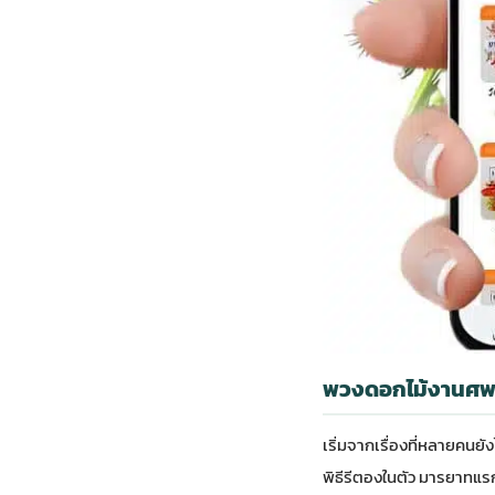
พวงดอกไม้งานศพ ม
เริ่มจากเรื่องที่หลายคนย
พิธีรีตองในตัว มารยาทแร