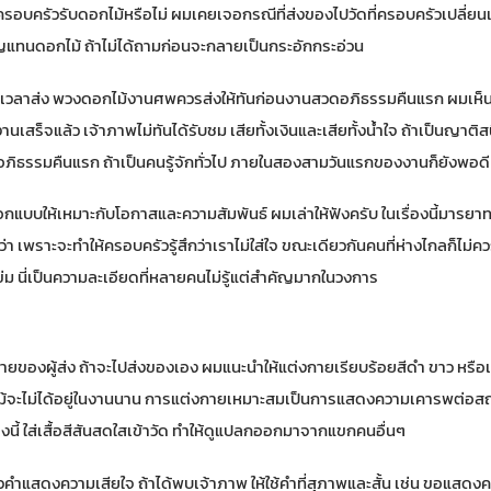
ว่าครอบครัวรับดอกไม้หรือไม่ ผมเคยเจอกรณีที่ส่งของไปวัดที่ครอบครัวเปลี่ย
แทนดอกไม้ ถ้าไม่ได้ถามก่อนจะกลายเป็นกระอักกระอ่วน
่วงเวลาส่ง พวงดอกไม้งานศพควรส่งให้ทันก่อนงานสวดอภิธรรมคืนแรก ผมเ
เสร็จแล้ว เจ้าภาพไม่ทันได้รับชม เสียทั้งเงินและเสียทั้งน้ำใจ ถ้าเป็นญาต
อภิธรรมคืนแรก ถ้าเป็นคนรู้จักทั่วไป ภายในสองสามวันแรกของงานก็ยังพอดี
อกแบบให้เหมาะกับโอกาสและความสัมพันธ์ ผมเล่าให้ฟังครับ ในเรื่องนี้มารย
่า เพราะจะทำให้ครอบครัวรู้สึกว่าเราไม่ใส่ใจ ขณะเดียวกันคนที่ห่างไกลก็ไม่
่ม นี่เป็นความละเอียดที่หลายคนไม่รู้แต่สำคัญมากในวงการ
งกายของผู้ส่ง ถ้าจะไปส่งของเอง ผมแนะนำให้แต่งกายเรียบร้อยสีดำ ขาว หรือเ
แม้จะไม่ได้อยู่ในงานนาน การแต่งกายเหมาะสมเป็นการแสดงความเคารพต่อสถาน
ี้ ใส่เสื้อสีสันสดใสเข้าวัด ทำให้ดูแปลกออกมาจากแขกคนอื่นๆ
าวคำแสดงความเสียใจ ถ้าได้พบเจ้าภาพ ให้ใช้คำที่สุภาพและสั้น เช่น ขอแสดง