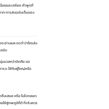
นื่อยและเครียด คำพูดที่
ยาท การส่งฉบับเต็ม
ของ
ัวจะอ่านและจดจำว่าใครส่ง
รครับ
่นุ่มนวลกว่านิดคือ ขอ
วะ ใช้กับผู้ใหญ่หรือ
 คิดถึงเสมอ หรือ ในใจตลอด
ให้สู่ภพภูมิที่ดี ที่จริงควร