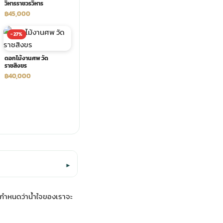
วิหารราชวรวิหาร
฿45,000
-27%
ดอกไม้งานศพ วัด
ราชสิงขร
฿40,000
▾
ี่กำหนดว่าน้ำใจของเราจะ