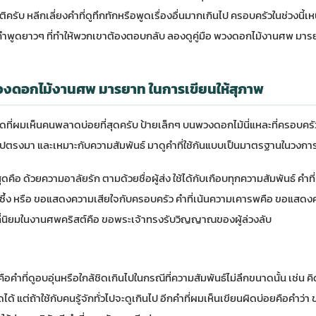
ิครับ หลีกเลี่ยงคำที่ดูทึกทักหรือพูดเรื่องอื่นมากเกินไป ครอบครัวในช่วงนี้เห
าคำพูดยาวๆ ที่ทำให้พวกเขาต้องตอบกลับ ลองดู
คู่มือ พวงดอกไม้งานศพ มาร
วงดอกไม้งานศพ มารยาท ในการเขียนให้สุภาพ
ุดที่ผมเห็นคนพลาดบ่อยที่สุดครับ ป้ายเล็กๆ บนพวงดอกไม้นี่แหละที่ครอบคร
ไปตรงมา และเหมาะกับความสัมพันธ์ มาดูคำที่ใช้กันแบบเป็นมาตรฐานในวงกา
คือ ด้วยความอาลัยรัก ตามด้วยชื่อผู้ส่ง ใช้ได้กับเกือบทุกความสัมพันธ์ คำที
ึ้ง หรือ ขอแสดงความเสียใจกับครอบครัว คำที่เน้นความเคารพคือ ขอแสดงคาร
ที่นิยมในงานศพคริสต์คือ ขอพระเจ้าทรงรับวิญญาณของผู้ล่วงลับ
คือคำที่ดูอบอุ่นหรือใกล้ชิดเกินไปในกรณีที่ความสัมพันธ์ไม่ลึกขนาดนั้น เช่น
ดได้ แต่ถ้าใช้กับคนรู้จักทั่วไปจะดูเกินไป อีกคำที่ผมเห็นเขียนผิดบ่อยคือคำว่า ขอ