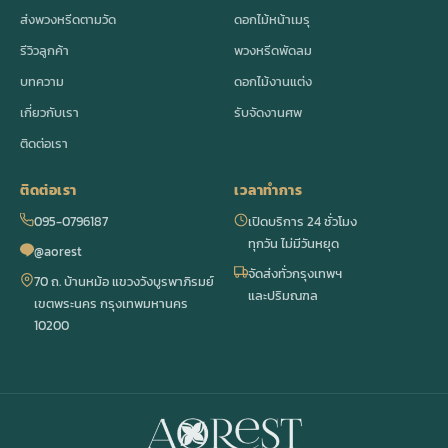
ส่งพวงหรีดตามวัด
ดอกไม้หน้าเมรุ
รีวิวลูกค้า
พวงหรีดพัดลม
บทความ
ดอกไม้งานแต่ง
เกี่ยวกับเรา
รับจัดงานศพ
ติดต่อเรา
ติดต่อเรา
เวลาทำการ
095-0796187
เปิดบริการ 24 ชั่วโมง
ทุกวัน ไม่มีวันหยุด
@aorest
จัดส่งทั่วกรุงเทพฯ
70 ถ. บ้านหม้อ แขวงวังบูรพาภิรมย์
และปริมณฑล
เขตพระนคร กรุงเทพมหานคร
10200