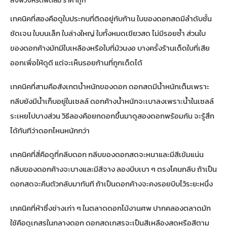
สั่งพวงหรีดพัดลม ราคาถูก
เทคนิคที่สองคือดูใบประกบที่ติดอยู่กับก้าน ใบของดอกสดมีลำดับชั้น
ชัดเจน ใบบนเล็ก ใบล่างใหญ่ ใบทั้งหมดเขียวสด ไม่มีรอยช้ำ ส่วนใบ
ของดอกค้างมักมีใบเหลืองหรือใบที่ม้วนงอ บางครั้งร้านเด็ดใบที่เสีย
ออกเพื่อให้ดูดี แต่จะเห็นรอยก้านที่ถูกเด็ดได้
เทคนิคที่สามคือสังเกตน้ำหนักของดอก ดอกสดมีน้ำหนักเต็มเพราะ
กลีบยังมีน้ำเก็บอยู่ในเซลล์ ดอกค้างน้ำหนักจะเบาลงเพราะน้ำในเซลล์
ระเหยไปบางส่วน วิธีลองคือยกดอกขึ้นมาดูสองดอกพร้อมกัน จะรู้สึก
ได้ทันทีว่าดอกไหนหนักกว่า
เทคนิคที่สี่คือดูที่กลีบดอก กลีบของดอกสดจะหนาและมีสีเข้มแน่น
กลีบของดอกค้างจะบางและมีสีจาง ลองบีบเบา ๆ ตรงโคนกลีบ ถ้าเป็น
ดอกสดจะคืนตัวกลับมาทันที ถ้าเป็นดอกค้างจะคงรอยบีบไว้ระยะหนึ่ง
เทคนิคที่ห้าซึ่งช่างเก่า ๆ ในตลาด
ดอกไม้งานศพ ปากคลองตลาด
มัก
ใช้คือดูเกสรในกลางดอก ดอกสดเกสรจะเป็นสีเหลืองสดหรือสีตาม