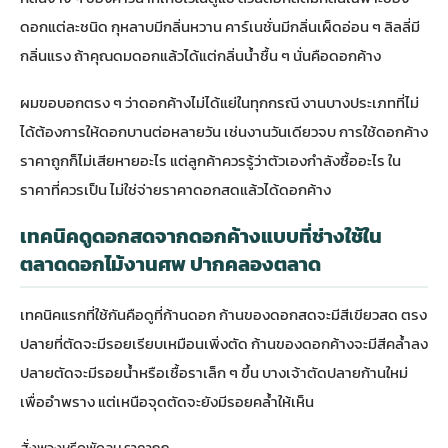
ดอกแต่ละชนิด กุหลาบมีกลิ่นหวาน คาร์เนชั่นมีกลิ่นเผ็ดอ่อน ๆ ลิลลี่มี
กลิ่นแรง ถ้าคุณดมดอกแล้วได้แต่กลิ่นน้ำชื้น ๆ นั่นคือดอกค้าง
ผมขอบอกตรง ๆ ว่าดอกค้างไม่ได้แย่ในทุกกรณี งานบางประเภทที่ไม่
ได้ต้องการให้ดอกบานต่อหลายวัน เช่นงานวันเดียวจบ การใช้ดอกค้าง
ราคาถูกก็ไม่เสียหายอะไร แต่ลูกค้าควรรู้ว่าตัวเองกำลังซื้ออะไร ใน
ราคาที่ควรเป็น ไม่ใช่จ่ายราคาดอกสดแล้วได้ดอกค้าง
เทคนิคดูดอกสดจากดอกค้างแบบที่ช่างใช้ใน
ตลาดดอกไม้งานศพ ปากคลองตลาด
เทคนิคแรกที่ใช้กันคือดูที่ก้านดอก ก้านของดอกสดจะมีสีเขียวสด ตรง
ปลายที่ตัดจะมีรอยเรียบเหมือนเพิ่งตัด ก้านของดอกค้างจะมีสีคล้ำลง
ปลายตัดจะมีรอยน้ำหรือเชื้อราเล็ก ๆ ขึ้น บางเจ้าตัดปลายก้านใหม่
เพื่ออำพราง แต่เหนือจุดตัดจะยังมีรอยคล้ำให้เห็น