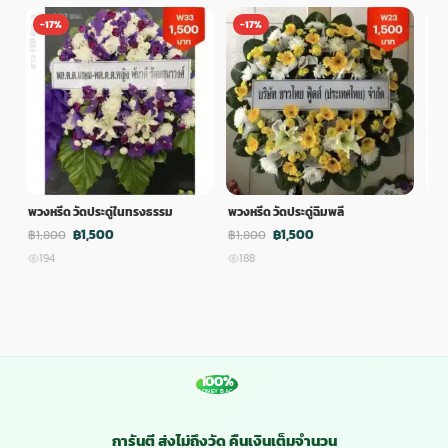
-17%
-17%
-
พวงหรีด วัดประดู่ในทรงธรรม
พวงหรีด วัดประดู่ฉิมพลี
พวง
฿1,500
฿1,500
฿1,800
฿1,800
฿1,
194
188
1
100%
MONEY BACK
การันตี ส่งไม่ถึงวัด คืนเงินเต็มจำนวน