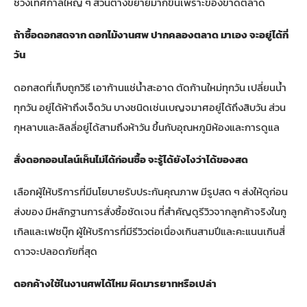
ช่วงเทศกาลใหญ่ ๆ ส่วนต่างขยายมากขึ้นเพราะของขาดตลาด
ถ้าซื้อดอกสดจาก ดอกไม้งานศพ ปากคลองตลาด มาเอง จะอยู่ได้กี่
วัน
ดอกสดที่เก็บถูกวิธี เอาก้านแช่น้ำสะอาด ตัดก้านใหม่ทุกวัน เปลี่ยนน้ำ
ทุกวัน อยู่ได้ห้าถึงเจ็ดวัน บางชนิดเช่นเบญจมาศอยู่ได้ถึงสิบวัน ส่วน
กุหลาบและลิลลี่อยู่ได้สามถึงห้าวัน ขึ้นกับอุณหภูมิห้องและการดูแล
สั่งดอกออนไลน์เห็นไม่ได้ก่อนซื้อ จะรู้ได้ยังไงว่าได้ของสด
เลือกผู้ให้บริการที่มีนโยบายรับประกันคุณภาพ มีรูปสด ๆ ส่งให้ดูก่อน
ส่งของ มีหลักฐานการสั่งซื้อชัดเจน ที่สำคัญดูรีวิวจากลูกค้าจริงในกู
เกิลและเฟซบุ๊ก ผู้ให้บริการที่มีรีวิวต่อเนื่องเกินสามปีและคะแนนเกินสี่
ดาวจะปลอดภัยที่สุด
ดอกค้างใช้ในงานศพได้ไหม ผิดมารยาทหรือเปล่า