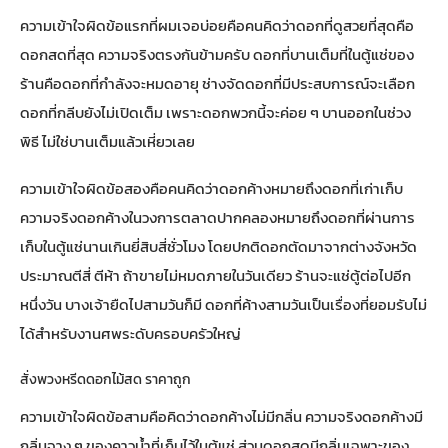
ความเข้าใจผิดข้อแรกที่ผมเจอบ่อยคือคนคิดว่าดอกที่ดูสวยที่สุดคือ
ดอกสดที่สุด ความจริงตรงกันข้ามครับ ดอกที่บานเต็มที่ในตู้แช่ของ
ร้านคือดอกที่กำลังจะหมดอายุ ช่างจัดดอกที่มีประสบการณ์จะเลือก
ดอกที่กลีบยังไม่เปิดเต็ม เพราะดอกพวกนี้จะค่อย ๆ บานออกในช่วง
พิธี ไม่ใช่บานเต็มแล้วเหี่ยวเลย
ความเข้าใจผิดข้อสองคือคนคิดว่าดอกค้างหมายถึงดอกที่เก่าเก็บ
ความจริงดอกค้างในวงการตลาดปากคลองหมายถึงดอกที่ผ่านการ
เก็บในตู้แช่นานเกินยี่สิบสี่ชั่วโมง โดยปกติดอกตัดมาจากต่างจังหวัด
ประมาณตีสี่ ตีห้า ถ้าขายไม่หมดภายในวันเดียว ร้านจะแช่ตู้ต่อไปอีก
หนึ่งวัน บางเจ้ายืดไปสามวันก็มี ดอกที่ค้างสามวันเป็นเรื่องที่ยอมรับไม่
ได้สำหรับงานศพระดับครอบครัวใหญ่
สั่งพวงหรีดดอกไม้สด ราคาถูก
ความเข้าใจผิดข้อสามคือคิดว่าดอกค้างไม่มีกลิ่น ความจริงดอกค้างมี
กลิ่นจาง ๆ ของคาวน้ำที่เก็บไว้ในตู้แช่ ส่วนดอกสดมีกลิ่นเฉพาะของ