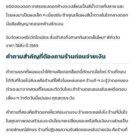
ชนิดของดอก เกสรของดอกค้างจะเปลี่ยนเป็นสีน้ำตาลที่ปลาย และ
โรยลงมาเป็นผงเล็ก ๆ เมื่อขยับ ถ้าคุณเห็นผงสีน้ำตาลในใจกลางดอก
นั่นคือสัญญาณดอกค้างชัดเจน
รับจัดพวงหรีดวัดไตรมิตร สั่งเช้าส่งถึงศาลาทันสวดเย็นไหม? พิกัดวัด
ราคา วิธีสั่ง ปี 2569
คำถามสำคัญที่ต้องถามร้านก่อนจ่ายเงิน
คำถามแรกที่ผมแนะนำให้ถามคือดอกล็อตนี้ตัดมาเมื่อไหร่ ร้านที่ตอบ
ได้ทันทีโดยไม่ลังเลคือร้านที่ใส่ใจในแหล่งดอก ร้านดี ๆ จะรู้ว่าดอกของ
ตัวเองมาจากสวนที่ไหนและตัดวันไหน ถ้าร้านตอบแบบลังเลหรือตอบ
เลี่ยง ๆ ว่าตัดวันนี้แน่นอน คุณควรระวัง
คำถามที่สองคือถ้าดอกเหี่ยวก่อนงานจบ ร้านชดเชยยังไง ร้านที่มั่นใจ
ในคุณภาพของตัวเองจะมีนโยบายเปลี่ยนของหรือคืนเงินบางส่วนเป็น
ลายลักษณ์อักษร ร้านที่ปฏิเสธความรับผิดชอบหลังจ่ายเงิน คือร้านที่