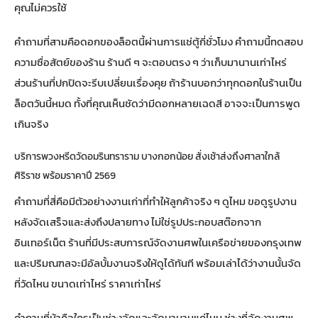
คุณไม่ควรใช้
คำถามที่สามคือดอกของล็อตนี้ผ่านการแช่ตู้กี่ชั่วโมง คำถามนี้ทดสอบ
ความซื่อสัตย์ของร้าน ร้านดี ๆ จะตอบตรง ๆ ว่าเก็บมานานเท่าไหร่
ส่วนร้านที่ปกปิดจะรีบเปลี่ยนเรื่องคุย ถ้าร้านบอกว่าทุกดอกในร้านเป็น
ล็อตวันนี้หมด ทั้งที่คุณเห็นชัดว่ามีดอกหลายเฉดสี อาจจะเป็นการพูด
เกินจริง
บริการพวงหรีดวัดอมรินทราราม บางกอกน้อย สั่งเช้าส่งถึงศาลาใกล้
ศิริราช พร้อมราคาปี 2569
คำถามที่สี่คือมีตัวอย่างงานเก่าที่ทำให้ลูกค้าจริง ๆ ดูไหม ขอดูรูปงาน
หลังจัดเสร็จและส่งถึงปลายทาง ไม่ใช่รูปประกอบสต๊อกจาก
อินเทอร์เน็ต ร้านที่มีประสบการณ์จัด
งานศพในเครือข่ายของกรุงเทพ
และปริมณฑล
จะมีอัลบั้มงานจริงให้ดูได้ทันที พร้อมเล่าได้ว่างานนั้นจัด
ที่วัดไหน ขนาดเท่าไหร่ ราคาเท่าไหร่
คำถามที่ห้าคือใครเป็นช่างจัดและจัดมานานแค่ไหน ช่างที่จัดงานศพ