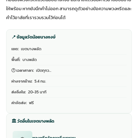
ให้พร้อม หากยังนึกคำไม่ออก สามารถดู
ตัวอย่างข้อความพวงหรีดและ
คำไว้อาลัย
ที่เรารวบรวมไว้ก่อนได้
📍 ข้อมูลวัดน้อยนางหงษ์
เขต:
เขตบางพลัด
พื้นที่:
บางพลัด
🕐 เวลาศาลา:
เปิดทุกว…
ห่างจากร้าน:
5.4 กม.
ส่งถึงใน:
20-35 นาที
ค่าจัดส่ง:
ฟรี
🏛 วัดอื่นในเขตบางพลัด
พวงหรีดวัดดาวดึงษาราม