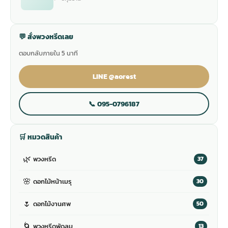
💬 สั่งพวงหรีดเลย
ตอบกลับภายใน 5 นาที
LINE @aorest
📞 095-0796187
🛒 หมวดสินค้า
🌿
พวงหรีด
37
🌸
ดอกไม้หน้าเมรุ
30
🌷
ดอกไม้งานศพ
50
🌀
พวงหรีดพัดลม
13