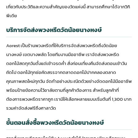
เกี่ยวกับประวัติและความสำคัญของวัดแห่งนี้ สามารถศึกษาได้จาก
วิกิ
พีเดีย
บริการจัดส่งพวงหรีดวัดน้อยนางหงษ์
Aorest เป็น
ร้านพวงหรีด
ที่ให้บริการจัดส่งพวงหรีดถึงวัดน้อย
นางหงษ์ เขตบางพลัด โดยทีมงานมืออาชีพ เราจัดส่งพวงหรีด
ดอกไม้สดทุกวันตั้งแต่เช้าจรดค่ำ สั่งก่อนเที่ยงคืนจัดส่งตอนเช้าวัน
ถัดไป ดอกไม้ทุกช่อคัดสรรจากตลาดดอกไม้ปากคลองตลาด
คุณภาพสดใหม่ทุกวัน จัดทำอย่างประณีตด้วยช่างจัดดอกไม้มืออาชีพ
พร้อมป้ายข้อความไว้อาลัยตามที่ลูกค้าต้องการ สำหรับลูกค้าที่
ต้องการ
พวงหรีดราคาถูก
เรามีให้เลือกหลายแบบเริ่มต้นที่ 1,300 บาท
รวมค่าจัดส่งฟรีถึงศาลาวัด
ขั้นตอนสั่งซื้อพวงหรีดวัดน้อยนางหงษ์