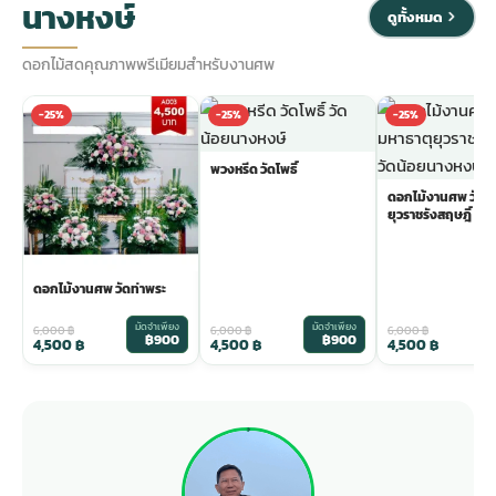
นางหงษ์
ดูทั้งหมด
ดอกไม้สดคุณภาพพรีเมียมสำหรับงานศพ
-25%
-25%
-25%
พวงหรีด วัดโพธิ์
ดอกไม้งานศพ วัดม
ยุวราชรังสฤษฎิ์
ดอกไม้งานศพ วัดท่าพระ
มัดจำเพียง
มัดจำเพียง
ม
6,000
฿
6,000
฿
6,000
฿
฿900
฿900
4,500
฿
4,500
฿
4,500
฿