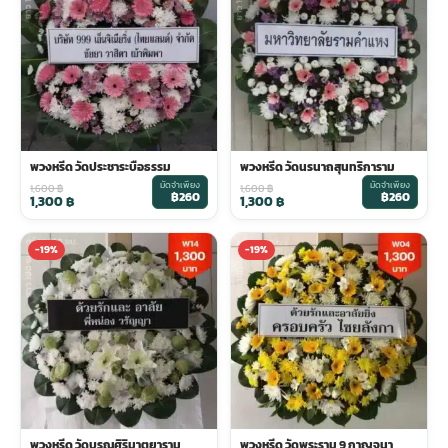
พวงดอกไม้งานศพ
tpdecorate ปูพื้น
พวงหรีด วัดประชาระบือธรรม
พวงหรีด วัดนรนาถสุนทริการาม
มัดจำเพียง
มัดจำเพียง
1,600
฿
1,600
฿
฿260
฿260
1,300
฿
1,300
฿
-19%
-19%
พวงหรีด วัดบุรณศิริมาตยาราม
พวงหรีด วัดพระราม 9 กาญจนา