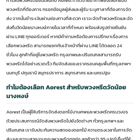
การ
สั่งพวงหรีดออนไลน์
กับ Aorest ทำได้ง่ายมาก เพียงเลือกแบบ
พวงหรีดที่ต้องการ กรอกข้อมูลผู้ส่งและผู้รับ ระบุศาลาที่ต้องการจัด
ส่ง จากนั้นชำระเงินผ่านช่องทางที่สะดวก เราจะจัดทำพวงหรีดและจัด
ส่งถึงวัดน้อยนางหงษ์ภายในเวลาที่กำหนด พร้อมส่งรูปถ่ายยืนยัน
ผ่าน LINE ทุกออร์เดอร์ หากมีคำถามหรือต้องการปรึกษาเรื่องการ
เลือกพวงหรีด สามารถแชทกับเจ้าหน้าที่ผ่าน LINE ได้ตลอด 24
ชั่วโมง ลูกค้าที่อยู่ใน
พวงหรีด กรุงเทพ
และปริมณฑลสามารถรับ
พวงหรีดได้อย่างรวดเร็ว ทีมจัดส่งของเราครอบคลุมพื้นที่กรุงเทพฯ
นนทบุรี ปทุมธานี สมุทรปราการ สมุทรสาคร และนครปฐม
ทำไมต้องเลือก Aorest สำหรับพวงหรีดวัดน้อย
นางหงษ์
Aorest เป็นผู้ให้บริการจัดส่ง
ดอกไม้งานศพ
และพวงหรีดครบวงจร
ด้วยประสบการณ์จัดส่งพวงหรีดไปยังวัดต่างๆ ทั่วกรุงเทพฯ และ
ปริมณฑล เรารับประกันความสดของดอกไม้ ความตรงเวลาในการจัด
ส่ง และความสวยงามของพวงหรีดทุกช่อ ลูกค้ากว่า 95 เปอร์เซ็นต์ให้