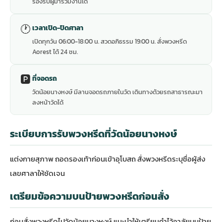
รองรับผู้มาร่วมงานได้
🕐
เวลาเปิด-ปิดศาลา
เปิดทุกวัน 06:00-18:00 น. สวดอภิธรรม 19:00 น. สั่งพวงหรีด
Aorest ได้ 24 ชม.
🅿️
ที่จอดรถ
วัดน้อยนางหงษ์ มีลานจอดรถภายในวัด เดินทางด้วยรถสาธารณะมา
ลงหน้าวัดได้
ระเบียบการรับพวงหรีดที่วัดน้อยนางหงษ์
แต่งกายสุภาพ ถอดรองเท้าก่อนเข้าอุโบสถ สั่งพวงหรีดระบุชื่อผู้ส่ง
เลขศาลาให้ชัดเจน
เตรียมข้อความบนป้ายพวงหรีดก่อนสั่ง
ก่อนสั่งพวงหรีดไปวัดน้อยนางหงษ์ แนะนำให้เตรียมคำไว้อาลัยบนป้าย