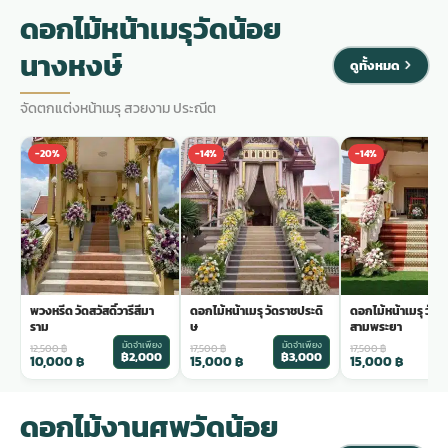
ดอกไม้หน้าเมรุวัดน้อย
นางหงษ์
ดูทั้งหมด
จัดตกแต่งหน้าเมรุ สวยงาม ประณีต
-20%
-14%
-14%
พวงหรีด วัดสวัสดิ์วารีสีมา
ดอกไม้หน้าเมรุ วัดราชประดิ
ดอกไม้หน้าเมรุ วัด
ราม
ษ
สามพระยา
มัดจำเพียง
มัดจำเพียง
ม
12,500
฿
17,500
฿
17,500
฿
฿2,000
฿3,000
฿
10,000
฿
15,000
฿
15,000
฿
ดอกไม้งานศพวัดน้อย