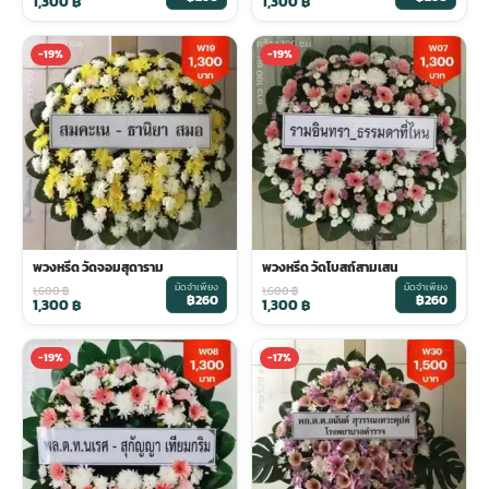
1,300
฿
1,300
฿
-19%
-19%
พวงหรีด วัดจอมสุดาราม
พวงหรีด วัดโบสถ์สามเสน
มัดจำเพียง
มัดจำเพียง
1,600
฿
1,600
฿
฿260
฿260
1,300
฿
1,300
฿
-19%
-17%