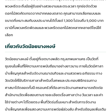
พวงหรีดจะถึงมือผู้รับอย่างสวยงามและตรงเวลา ทุกช่อจัดด้วย
ดอกไม้สดคัดเกรดจากปากคลองตลาด คุณสามารถเลือกแบบและ
ขนาดที่เหมาะสมกับงบประมาณได้ตั้งแต่ 1,300 ไปจนถึง 5,000 บาท
เรามีทั้ง
พวงหรีดพัดลม
และพวงหรีดดอกไม้สดหลากหลายดีไซน์ให้
เลือก
เกี่ยวกับวัดน้อยนางหงษ์
วัดน้อยนางหงษ์ ตั้งอยู่ที่เขตบางพลัด กรุงเทพมหานคร เป็นวัดที่
ชุมชนในพื้นที่ให้ความเคารพนับถือมาอย่างยาวนาน ภายในวัดมีศาลา
บำเพ็ญกุศลสำหรับจัดงานฌาปนกิจและงานสวดพระอภิธรรม ทาง
วัดเปิดให้ใช้บริการศาลาสำหรับตั้งศพและประกอบพิธีกรรมทาง
ศาสนาได้ตลอดทั้งปี ครอบครัวที่ต้องการจัดงานศพสามารถติดต่อ
สำนักงานวัดเพื่อสอบถามรายละเอียดเรื่องศาลาว่าง วันเวลา และค่า
ใช้จ่ายต่างๆ ได้โดยตรง พื้นที่วัดร่มรื่นเหมาะสำหรับการจัดงาน
บำเพ็ญกุศลเพื่อแสดงความเคารพต่อผู้ล่วงลับ สำหรับข้อมูลเพิ่มเติม