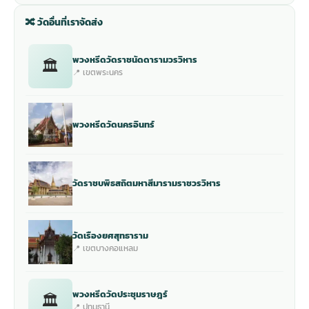
🔀 วัดอื่นที่เราจัดส่ง
พวงหรีดวัดราชนัดดารามวรวิหาร
🏛
📍 เขตพระนคร
พวงหรีดวัดนครอินทร์
วัดราชบพิธสถิตมหาสีมารามราชวรวิหาร
วัดเรืองยศสุทธาราม
📍 เขตบางคอแหลม
พวงหรีดวัดประชุมราษฎร์
🏛
📍 ปทุมธานี