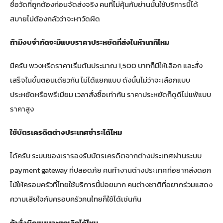
ชื่อวัดที่ถูกต้องก่อนจัดส่งจริง คนที่ไม่คุ้นกับย่านนั้นใช้บริการนี้ได้
สบายไม่ต้องกลัวว่าจะหาวัดผิด
ถ้ามีงบจำกัดจะมีแบบราคาประหยัดที่ส่งในห้านาทีไหม
มีครับ พวงหรีดราคาเริ่มต้นประมาณ 1,500 บาทก็มีให้เลือก และสั่ง
เสร็จในขั้นตอนเดียวกัน ไม่ได้แยกแบบ ดังนั้นไม่ว่าจะเลือกแบบ
ประหยัดหรือพรีเมียม เวลาสั่งซื้อเท่ากัน ราคาประหยัดก็ดูดีไม่แพ้แบบ
ราคาสูง
ใช้บัตรเครดิตต่างประเทศชำระได้ไหม
ได้ครับ ระบบของเรารองรับบัตรเครดิตจากต่างประเทศผ่านระบบ
payment gateway ที่ปลอดภัย คนทำงานต่างประเทศที่อยากส่งดอก
ไม้ให้ครอบครัวที่ไทยใช้บริการนี้บ่อยมาก คนต่างชาติที่อยากร่วมแสดง
ความเสียใจกับครอบครัวคนไทยก็ใช้ได้เช่นกัน
ถ้าสั่งผิดแบบจะยกเลิกได้ไหม