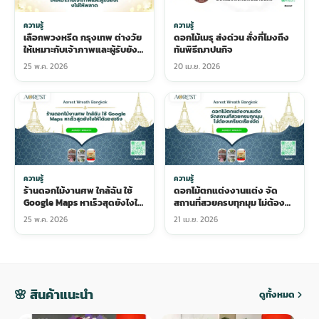
ความรู้
ความรู้
เลือกพวงหรีด กรุงเทพ ต่างวัย
ดอกไม้เมรุ ส่งด่วน สั่งกี่โมงถึง
ให้เหมาะกับเจ้าภาพและผู้รับยัง
ทันพิธีฌาปนกิจ
ไงไม่ให้พลาด
25 พ.ค. 2026
20 เม.ย. 2026
ความรู้
ความรู้
ร้านดอกไม้งานศพ ใกล้ฉัน ใช้
ดอกไม้ตกแต่งงานแต่ง จัด
Google Maps หาเร็วสุดยังไงให้
สถานที่สวยครบทุกมุม ไม่ต้อง
ได้ของจริง
เครียดเรื่องจัด
25 พ.ค. 2026
21 เม.ย. 2026
🌸 สินค้าแนะนำ
ดูทั้งหมด