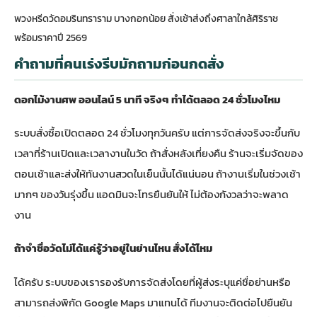
พวงหรีดวัดอมรินทราราม บางกอกน้อย สั่งเช้าส่งถึงศาลาใกล้ศิริราช
พร้อมราคาปี 2569
คำถามที่คนเร่งรีบมักถามก่อนกดสั่ง
ดอกไม้งานศพ ออนไลน์ 5 นาที จริงๆ ทำได้ตลอด 24 ชั่วโมงไหม
ระบบสั่งซื้อเปิดตลอด 24 ชั่วโมงทุกวันครับ แต่การจัดส่งจริงจะขึ้นกับ
เวลาที่ร้านเปิดและเวลางานในวัด ถ้าสั่งหลังเที่ยงคืน ร้านจะเริ่มจัดของ
ตอนเช้าและส่งให้ทันงานสวดในเย็นนั้นได้แน่นอน ถ้างานเริ่มในช่วงเช้า
มากๆ ของวันรุ่งขึ้น แอดมินจะโทรยืนยันให้ ไม่ต้องกังวลว่าจะพลาด
งาน
ถ้าจำชื่อวัดไม่ได้แค่รู้ว่าอยู่ในย่านไหน สั่งได้ไหม
ได้ครับ ระบบของเรารองรับการจัดส่งโดยที่ผู้ส่งระบุแค่ชื่อย่านหรือ
สามารถส่งพิกัด Google Maps มาแทนได้ ทีมงานจะติดต่อไปยืนยัน