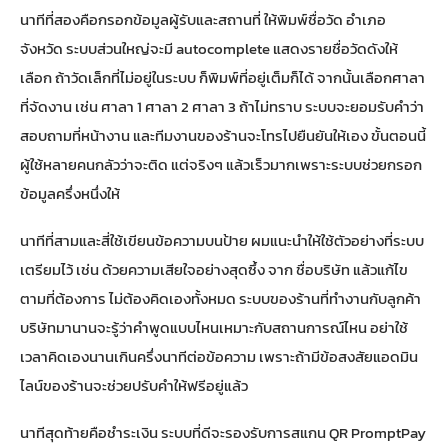
นาทีที่สองคือกรอกข้อมูลผู้รับและสถานที่ ให้พิมพ์ชื่อวัด อำเภอ
จังหวัด ระบบส่วนใหญ่จะมี autocomplete แสดงรายชื่อวัดดังให้
เลือก ถ้าวัดเล็กที่ไม่อยู่ในระบบ ก็พิมพ์ที่อยู่เต็มก็ได้ จากนั้นเลือกศาลา
ที่จัดงาน เช่น ศาลา 1 ศาลา 2 ศาลา 3 ถ้าไม่ทราบ ระบบจะยอมรับคำว่า
สอบถามที่หน้างาน และทีมงานของร้านจะโทรไปยืนยันให้เอง ขั้นตอนนี้
ผู้ใช้หลายคนกลัวว่าจะติด แต่จริงๆ แล้วเร็วมากเพราะระบบช่วยกรอก
ข้อมูลครึ่งหนึ่งให้
นาทีที่สามและสี่ใช้เขียนข้อความบนป้าย ผมแนะนำให้ใช้ตัวอย่างที่ระบบ
เตรียมไว้ เช่น ด้วยความเสียใจอย่างสุดซึ้ง จาก ชื่อบริษัท แล้วแก้ไข
ตามที่ต้องการ ไม่ต้องคิดเองทั้งหมด ระบบของร้านที่ทำงานกับลูกค้า
บริษัทมานานจะรู้ว่าคำพูดแบบไหนเหมาะกับสถานการณ์ไหน อย่าใช้
เวลาคิดเองนานเกินครึ่งนาทีต่อข้อความ เพราะถ้ามีข้อสงสัยแอดมิน
ไลน์ของร้านจะช่วยปรับคำให้ฟรีอยู่แล้ว
นาทีสุดท้ายคือชำระเงิน ระบบที่ดีจะรองรับการสแกน QR PromptPay