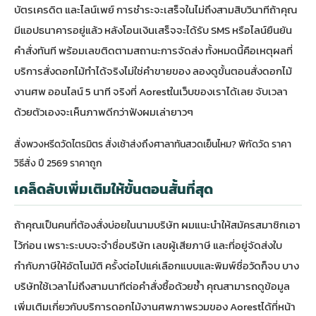
บัตรเครดิต และไลน์เพย์ การชำระจะเสร็จในไม่ถึงสามสิบวินาทีถ้าคุณ
มีแอปธนาคารอยู่แล้ว หลังโอนเงินเสร็จจะได้รับ SMS หรือไลน์ยืนยัน
คำสั่งทันที พร้อมเลขติดตามสถานะการจัดส่ง ทั้งหมดนี้คือเหตุผลที่
บริการสั่งดอกไม้ทำได้จริงไม่ใช่คำขายของ ลองดู
ขั้นตอนสั่งดอกไม้
งานศพ ออนไลน์ 5 นาที จริงที่ Aorest
ในเว็บของเราได้เลย จับเวลา
ด้วยตัวเองจะเห็นภาพดีกว่าฟังผมเล่ายาวๆ
สั่งพวงหรีดวัดไตรมิตร สั่งเช้าส่งถึงศาลาทันสวดเย็นไหม? พิกัดวัด ราคา
วิธีสั่ง ปี 2569 ราคาถูก
เคล็ดลับเพิ่มเติมให้ขั้นตอนสั้นที่สุด
ถ้าคุณเป็นคนที่ต้องสั่งบ่อยในนามบริษัท ผมแนะนำให้สมัครสมาชิกเอา
ไว้ก่อน เพราะระบบจะจำชื่อบริษัท เลขผู้เสียภาษี และที่อยู่จัดส่งใบ
กำกับภาษีให้อัตโนมัติ ครั้งต่อไปแค่เลือกแบบและพิมพ์ชื่อวัดก็จบ บาง
บริษัทใช้เวลาไม่ถึงสามนาทีต่อคำสั่งซื้อด้วยซ้ำ คุณสามารถดูข้อมูล
เพิ่มเติมเกี่ยวกับ
บริการดอกไม้งานศพภาพรวมของ Aorest
ได้ที่หน้า