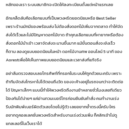
หลักของเรา ระบบสมาชิกจะเปิดให้ลงทะเบียนตั้งแต่หน้าแรกเลย
อีกเคล็ดลับคือเลือกแบบที่เป็นพวงหรีดยอดนิยมหรือ Best Seller
เพราะร้านมักมีของพร้อมส่ง ไม่ต้องสั่งดอกไม้เพิ่มจากตลาด ทำให้จัด
ส่งได้เร็วและไม่มีปัญหาดอกไม้ขาด ถ้าคุณเลือกแบบที่หายากหรือต้อง
สั่งดอกไม้นำเข้า เวลาจัดส่งจะนานขึ้นมาก แม้ขั้นตอนสั่งจะยังเร็ว
ก็ตาม ลองดู
แบบยอดนิยมในหน้า ดอกไม้งานศพ ออนไลน์ 5 นาที ของ
Aorest
เพื่อให้เห็นภาพแบบยอดนิยมและเวลาส่งที่แท้จริง
อย่าลืมตรวจสอบเลขโทรศัพท์ที่กรอกในระบบให้ถูกด้วยนะครับ เพราะ
ถ้าทีมจัดส่งโทรหาไม่ได้ตอนถึงวัด ของจะค้างอยู่ในรถจนกว่าจะติดต่อ
ได้ ปัญหาเล็กๆ แบบนี้ทำให้พวงหรีดถึงงานช้าหลายชั่วโมงเลยทีเดียว
ป้องกันได้ง่ายๆ แค่อ่านทวนเบอร์โทรก่อนยืนยันคำสั่ง คนทำงานเร่ง
รีบมักพิมพ์เบอร์ผิดตัวเลขโดยไม่รู้ตัว เลยอยากย้ำตรงนี้ครับ ใคร
อยากดู
คอลเลคชั่นพวงหรีดสำหรับงานเร่งด่วน
เพิ่ม ก็คลิกเข้าไปดู
แกลเลอรี่ในเว็บเราได้