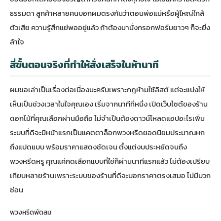
ธรรมดา ลูกค้าหลายคนบอกผมตรงกันว่าตอนพ่อแม่หรือผู้ใหญ่ใกล้
ตัวเสีย ความรู้สึกแย่พออยู่แล้ว ถ้าต้องมานั่งกรอกฟอร์มยาวๆ ก็จะยิ่ง
ล้าใจ
สี่ขั้นตอนจริงที่ทำให้สั่งเสร็จในห้านาที
ผมขอเล่าเป็นเรื่องต่อเนื่องนะครับเพราะกฎห้ามใช้ลิสต์ แต่จะแบ่งให้
เห็นเป็นช่วงเวลาในใจคุณเอง เริ่มจากนาทีที่หนึ่ง เปิดเว็บไซต์ของร้าน
ดอกไม้ที่คุณเลือกผ่านมือถือ ไม่จำเป็นต้องดาวน์โหลดแอปอะไรเพิ่ม
ระบบที่ดีจะมีหน้าแรกเป็นแคตตาล็อกพวงหรีดยอดนิยมประมาณหก
ถึงแปดแบบ พร้อมราคาแสดงชัดเจน ตั้งแต่งบประหยัดจนถึง
พวงหรีดหรู คุณแค่กดเลือกแบบที่ใช่ก็ผ่านนาทีแรกแล้ว ไม่ต้องเปรียบ
เทียบหลายร้านเพราะระบบของร้านที่ดีจะบอกราคาตรงเสมอ ไม่มีบวก
ซ่อน
พวงหรีดพัดลม