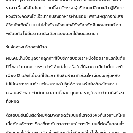
ราคา เรื่องที่จัดส่ง แต่ตอนนี้พฤติกรรมผู้บริโภคเปลี่ยนแล้ว ผู้ใช้คาด
หวังว่าจะกดสั่งได้เร็วเท่ากับสั่งอาหารผ่านแอป เพราะเหตุการณ์เสีย
ชีวิตมักเกิดขึ้นแบบไม่ตั้งตัว แล้วคนใกล้ตัวต้องตัดสินใจหลายเรื่อง
พร้อมกัน ไม่มีเวลามานั่งเลือกแบบดอกไม้แบบสบายๆ
รับจัดพวงหรีดดอกไม้สด
ผมเคยเก็บข้อมูลจากลูกค้าที่ใช้บริการของเราหนึ่งร้อยรายแรกในต้น
ปีนี้ พบว่ามากกว่า 65 เปอร์เซ็นต์สั่งเสร็จในสี่ถึงหกนาทีเท่านั้น และมี
เพียง 12 เปอร์เซ็นต์ที่ใช้เวลาเกินสิบห้านาที ส่วนใหญ่ของกลุ่มหลัง
ไม่ใช่เพราะระบบช้า แต่เพราะยังไม่รู้ที่จัดงานหรือยังต้องโทรถาม
ครอบครัวก่อน ถ้าตัดเวลาส่วนนี้ออก ทุกคนจะอยู่ในช่วงห้านาทีจริงๆ
ทั้งหมด
ตัวเลขนี้ยืนยันสิ่งที่ผมคิดมาตลอดว่ามนุษย์เราจริงจังกับเวลาแค่ไหน
เมื่อต้องจัดการเรื่องที่กดดันทางอารมณ์ การมีระบบที่ตัดขั้นตอนซ้ำ
ซ้อนออกได้คือของขวัญสำหรับคนที่กำลังทุกข์ใจ ไม่ใช่แค่ความสะดวก