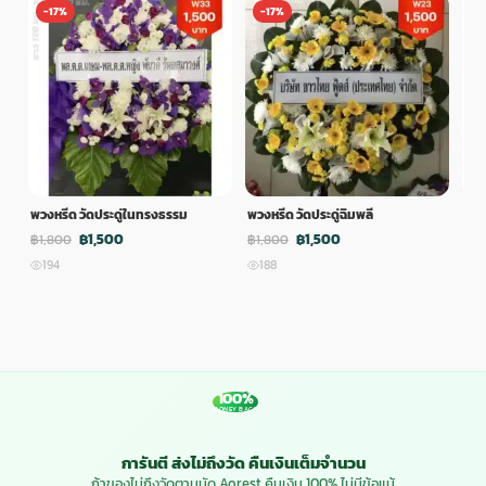
-17%
-17%
-
พวงหรีด วัดประดู่ในทรงธรรม
พวงหรีด วัดประดู่ฉิมพลี
พวง
฿1,500
฿1,500
฿1,800
฿1,800
฿1,
194
188
1
100%
MONEY BACK
การันตี ส่งไม่ถึงวัด คืนเงินเต็มจำนวน
ถ้าของไม่ถึงวัดตามนัด Aorest คืนเงิน 100% ไม่มีข้อแม้