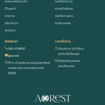
ส่งพวงหรีดตามวัด
ดอกไม้หน้าเมรุ
รีวิวลูกค้า
พวงหรีดพัดลม
บทความ
ดอกไม้งานแต่ง
เกี่ยวกับเรา
รับจัดงานศพ
ติดต่อเรา
ติดต่อเรา
เวลาทำการ
095-0796187
เปิดบริการ 24 ชั่วโมง
ทุกวัน ไม่มีวันหยุด
@aorest
จัดส่งทั่วกรุงเทพฯ
70 ถ. บ้านหม้อ แขวงวังบูรพาภิรมย์
และปริมณฑล
เขตพระนคร กรุงเทพมหานคร
10200