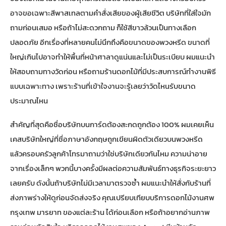
อาจขอเฉพาะสีพาสเทลตามคำสั่งเสียของผู้เสียชีวิต บริษัทที่ใส่ใจมัก
ถามก่อนเสมอ หรือถ้าไม่สะดวกถาม ก็ใช้สีขาวล้วนเป็นทางเลือก
ปลอดภัย อีกเรื่องที่หลายคนไม่นึกถึงคือขนาดของพวงหรีด ขนาดที่
ใหญ่เกินไปอาจทำให้พื้นที่หน้าศาลาดูแน่นและไม่เป็นระเบียบ ผมแนะนำ
ให้สอบถามทางวัดก่อน หรือถามร้านดอกไม้ที่มีประสบการณ์ทำงานพิธี
แบบเฉพาะทาง เพราะร้านที่เข้าใจงานจะรู้เลยว่าวัดไหนรับขนาด
ประมาณไหน
สำคัญที่สุดคือชื่อบริษัทบนการ์ดต้องสะกดถูกต้อง 100% ผมเคยเห็น
เคสบริษัทใหญ่ที่ชื่อภาษาอังกฤษถูกเขียนผิดตัวเดียวบนพวงหรีด
แล้วครอบครัวลูกค้าโทรมาถามว่าใช่บริษัทเดียวกันไหม ความน่าอาย
จากเรื่องเล็กๆ พวกนี้บางครั้งมีผลต่อความสัมพันธ์ทางธุรกิจระยะยาว
เลยครับ ดังนั้นถ้าบริษัทไม่มีเวลามาตรวจซ้ำ ผมแนะนำให้สั่งกับร้านที่
ส่งภาพร่างให้ดูก่อนจัดส่งจริง คุณ
เปรียบเทียบบริการดอกไม้งานศพ
กรุงเทพ มารยาท ของแต่ละร้าน
ได้ก่อนเลือก หรือถ้าอยากอ่านภาพ