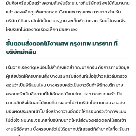
มันคือเครื่องมือสร้างความสัมพันธ์ระยะยาวที่บริษัทจริงๆ ใช้กันมานาน
แล้ว ลองคลิก
ดูแพ็คเกจดอกไม้งานศพ กรุงเทพ มารยาท สำหรับ
บริษัท
ที่ทีมเราจัดให้เป็นมาตรฐาน จะเห็นชัดว่าเราเตรียมไว้ครบเพื่อ
ให้บริษัทไม่ต้องคิดเรื่องเล็กๆ น้อยๆ เอง
ขั้นตอนสั่งดอกไม้งานศพ กรุงเทพ มารยาท ที่
บริษัทมักลืม
เริ่มจากเรื่องที่ดูเหมือนไม่สำคัญแต่สำคัญมากครับ คือการถามข้อมูล
ผู้เสียชีวิตให้ครบก่อนสั่ง บางบริษัทรีบสั่งทันทีเมื่อรู้ข่าว แล้วลืมตรวจ
สอบว่าเป็นพิธีแบบไหน บางครอบครัวเป็นชาวจีนทำพิธีกงเต๊ก บาง
ครอบครัวเป็นอิสลามที่ไม่ใช้ดอกไม้แบบไทย และบางครอบครัวเป็น
คาทอลิกซึ่งใช้ดอกไม้แบบที่ต่างออกไป ถ้าบริษัทไม่ถามก่อน อาจส่ง
ของผิดประเภทเข้าไป ซึ่งสร้างความอึดอัดให้ครอบครัวเจ้าภาพแบบ
ไม่ตั้งใจ ผมเคยเจอเคสที่บริษัทขนาดใหญ่ส่งพวงหรีดดอกไม้สดเข้า
งานพิธีอิสลาม ซึ่งครอบครัวไม่ได้อยากปฏิเสธแต่ก็ลำบากใจที่จะรับมา