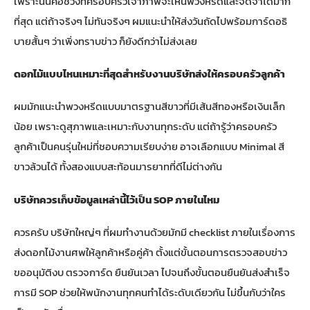
เพราะนั่นคือช่วงที่ครอบครัวเจ้าภาพจะเห็นพวงหรีดและจดจำได้มาก
ที่สุด แต่ถ้าจริงๆ ไม่ทันจริงๆ ผมแนะนำให้ส่งวันถัดไปพร้อมการ์ดอธิ
บายสั้นๆ ว่าเพิ่งทราบข่าว ก็ยังดีกว่าไม่ส่งเลย
ดอกไม้แบบไหนเหมาะที่สุดสำหรับงานบริษัทส่งให้ครอบครัวลูกค้า
ผมมักแนะนำพวงหรีดแบบมาตรฐานสีขาวที่มีเส้นสีทองหรือเงินเล็ก
น้อย เพราะดูสุภาพและเหมาะกับงานทุกระดับ แต่ถ้ารู้ว่าครอบครัว
ลูกค้าเป็นคนรุ่นใหม่ที่ชอบความเรียบง่าย อาจเลือกแบบ Minimal สี
ขาวล้วนได้ ทั้งสองแบบสะท้อนมารยาทที่ดีไม่ต่างกัน
บริษัทควรเก็บข้อมูลเหล่านี้ไว้เป็น SOP ภายในไหม
ควรครับ บริษัทใหญ่ๆ ที่ผมทำงานด้วยมักมี checklist ภายในเรื่องการ
ส่งดอกไม้งานศพให้ลูกค้าหรือคู่ค้า ตั้งแต่ขั้นตอนการตรวจสอบข่าว
ขออนุมัติงบ ตรวจการ์ด ยืนยันเวลา ไปจนถึงขั้นตอนยืนยันส่งสำเร็จ
การมี SOP ช่วยให้พนักงานทุกคนทำได้ระดับเดียวกัน ไม่ขึ้นกับว่าใคร