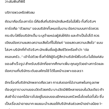
วางในพื้นที่พิธี
บริการพวงหรีดพัดลม
ถัดมาคือเรื่องการ์ด นี่คือสิ่งที่บริษัทมักลืมหรือไม่ใส่ใจ ทั้งที่จริงๆ
การ์ดคือ “ตัวแทน” ของบริษัททั้งหมดในงาน ข้อความบนการ์ดควร
กระชับ ใส่ชื่อบริษัทเต็ม ระบุตำแหน่งผู้ส่งให้ชัด และถ้าเป็นไปได้ ควร
เขียนข้อความแสดงความเสียใจที่ไม่ใช่แค่ “ขอแสดงความเสียใจ” แบบ
โล่งๆ บริษัทที่ทำดีจริงๆ มักเพิ่มชื่อผู้เสียชีวิตหรือคำว่า “ต่อ
ครอบครัว…” เข้าไปด้วย ซึ่งทำให้ผู้รับรู้สึกว่าบริษัทใส่ใจจริง ไม่ใช่แค่ส่ง
ของสำเร็จรูป สำหรับบริษัทที่อยากศึกษาเพิ่ม คุณ
ดูตัวอย่างการ์ดและ
ข้อความที่บริษัทระดับองค์กรใช้
ได้ในหน้าเฉพาะของเรา
อีกเรื่องที่บริษัทมักพลาดคือเวลา การส่งดอกไม้งานศพในกรุงเทพ
ต้องดูตารางงานของวัดด้วยครับ บางวัดมีพิธีหลายรอบในวันเดียว ถ้า
ส่งช้าไป ดอกไม้อาจไปอยู่ในรอบของอีกครอบครัวหนึ่งโดยไม่ตั้งใจ ซึ่ง
เป็นเรื่องน่าอายมาก ผมแนะนำเสมอให้บริษัทส่งล่วงหน้าอย่างน้อย 1-