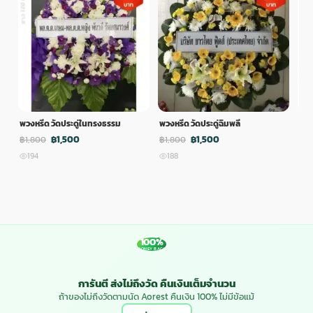
พวงหรีด วัดประดู่ในทรงธรรม
พวงหรีด วัดประดู่ฉิมพลี
พวง
฿1,500
฿1,500
฿1,800
฿1,800
฿1,
194
188
1
100%
MONEY BACK
การันตี ส่งไม่ถึงวัด คืนเงินเต็มจำนวน
ถ้าของไม่ถึงวัดตามนัด Aorest คืนเงิน 100% ไม่มีข้อแม้