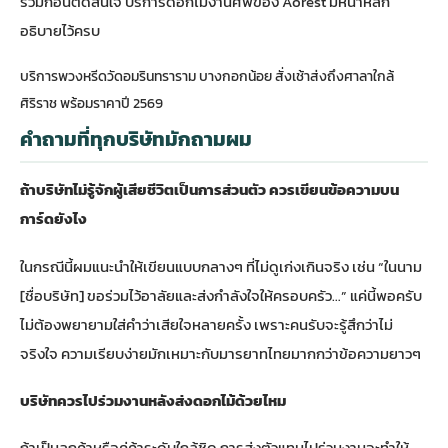
รวมก่อนตัดสินใจ
บริการดอกไม้งานศพของ Aorest
มีหน้าหลัก
อธิบายไว้ครบ
บริการพวงหรีดวัดอมรินทราราม บางกอกน้อย สั่งเช้าส่งถึงศาลาใกล้
ศิริราช พร้อมราคาปี 2569
คำถามที่ทุกบริษัทมักถามผม
ถ้าบริษัทไม่รู้จักผู้เสียชีวิตเป็นการส่วนตัว ควรเขียนข้อความบน
การ์ดยังไง
ในกรณีนี้ผมแนะนำให้เขียนแบบกลางๆ ที่ไม่ดูเก่งเกินจริง เช่น “ในนาม
[ชื่อบริษัท] ขอร่วมไว้อาลัยและส่งกำลังใจให้ครอบครัว…” แค่นี้พอครับ
ไม่ต้องพยายามใส่คำว่าเสียใจหลายครั้ง เพราะคนรับจะรู้สึกว่าไม่
จริงใจ ความเรียบง่ายมักเหมาะกับมารยาทไทยมากกว่าข้อความยาวๆ
บริษัทควรไปร่วมงานหลังส่งดอกไม้ด้วยไหม
ถ้าเป็นลูกค้าหรือคู่ค้าระดับใกล้ชิด การส่งตัวแทนไปร่วมงานจะทำให้