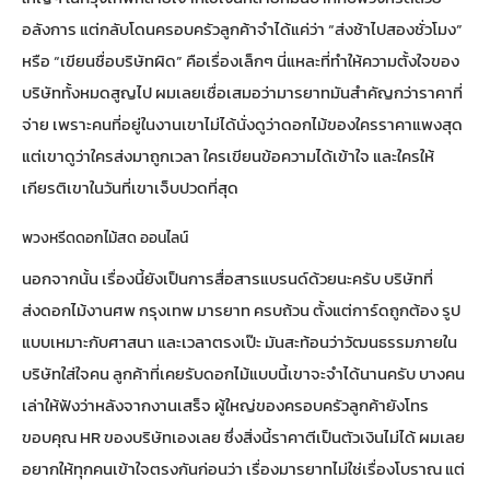
อลังการ แต่กลับโดนครอบครัวลูกค้าจำได้แค่ว่า “ส่งช้าไปสองชั่วโมง”
หรือ “เขียนชื่อบริษัทผิด” คือเรื่องเล็กๆ นี่แหละที่ทำให้ความตั้งใจของ
บริษัททั้งหมดสูญไป ผมเลยเชื่อเสมอว่ามารยาทมันสำคัญกว่าราคาที่
จ่าย เพราะคนที่อยู่ในงานเขาไม่ได้นั่งดูว่าดอกไม้ของใครราคาแพงสุด
แต่เขาดูว่าใครส่งมาถูกเวลา ใครเขียนข้อความได้เข้าใจ และใครให้
เกียรติเขาในวันที่เขาเจ็บปวดที่สุด
พวงหรีดดอกไม้สด ออนไลน์
นอกจากนั้น เรื่องนี้ยังเป็นการสื่อสารแบรนด์ด้วยนะครับ บริษัทที่
ส่งดอกไม้งานศพ กรุงเทพ มารยาท ครบถ้วน ตั้งแต่การ์ดถูกต้อง รูป
แบบเหมาะกับศาสนา และเวลาตรงเป๊ะ มันสะท้อนว่าวัฒนธรรมภายใน
บริษัทใส่ใจคน ลูกค้าที่เคยรับดอกไม้แบบนี้เขาจะจำได้นานครับ บางคน
เล่าให้ฟังว่าหลังจากงานเสร็จ ผู้ใหญ่ของครอบครัวลูกค้ายังโทร
ขอบคุณ HR ของบริษัทเองเลย ซึ่งสิ่งนี้ราคาตีเป็นตัวเงินไม่ได้ ผมเลย
อยากให้ทุกคนเข้าใจตรงกันก่อนว่า เรื่องมารยาทไม่ใช่เรื่องโบราณ แต่