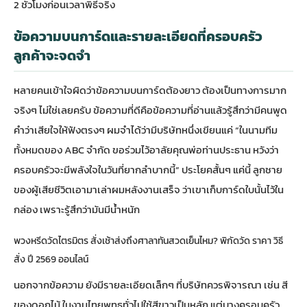
2 ชั่วโมงก่อนเวลาพิธีจริง
ข้อความบนการ์ดและรายละเอียดที่ครอบครัว
ลูกค้าจะจดจำ
หลายคนเข้าใจผิดว่าข้อความบนการ์ดต้องยาว ต้องเป็นทางการมาก
จริงๆ ไม่ใช่เลยครับ ข้อความที่ดีคือข้อความที่อ่านแล้วรู้สึกว่ามีคนพูด
คำว่าเสียใจให้ฟังตรงๆ ผมจำได้ว่ามีบริษัทหนึ่งเขียนแค่ “ในนามทีม
ทั้งหมดของ ABC จำกัด ขอร่วมไว้อาลัยคุณพ่อท่านประธาน หวังว่า
ครอบครัวจะมีพลังใจในวันที่ยากลำบากนี้” ประโยคสั้นๆ แค่นี้ ลูกชาย
ของผู้เสียชีวิตเอามาเล่าผมหลังงานเสร็จ ว่าเขาเก็บการ์ดใบนั้นไว้ใน
กล่อง เพราะรู้สึกว่ามันมีน้ำหนัก
พวงหรีดวัดไตรมิตร สั่งเช้าส่งถึงศาลาทันสวดเย็นไหม? พิกัดวัด ราคา วิธี
สั่ง ปี 2569 ออนไลน์
นอกจากข้อความ ยังมีรายละเอียดเล็กๆ ที่บริษัทควรพิจารณา เช่น สี
ของดอกไม้ ในงานไทยพุทธทั่วไปใช้สีขาวเป็นหลัก แต่บางครอบครัว