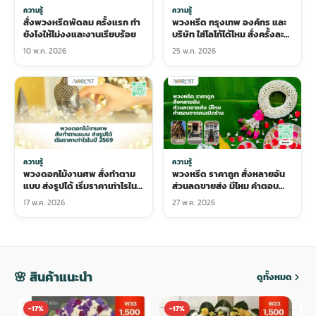
ความรู้
ความรู้
สั่งพวงหรีดพัดลม ครั้งแรก ทำ
พวงหรีด กรุงเทพ องค์กร และ
ยังไงให้ไม่งงและงานเรียบร้อย
บริษัท ใส่โลโก้ได้ไหม สั่งครั้งละ
หลายอันยังไงให้คุ้ม
10 พ.ค. 2026
25 พ.ค. 2026
ความรู้
ความรู้
พวงดอกไม้งานศพ สั่งทำตาม
พวงหรีด ราคาถูก สั่งหลายอัน
แบบ ส่งรูปได้ เริ่มราคาเท่าไรในปี
ส่วนลดขายส่ง มีไหม คำตอบ
2569
จากคนเปิดร้าน
17 พ.ค. 2026
27 พ.ค. 2026
🌸 สินค้าแนะนำ
ดูทั้งหมด
-17%
-17%
-