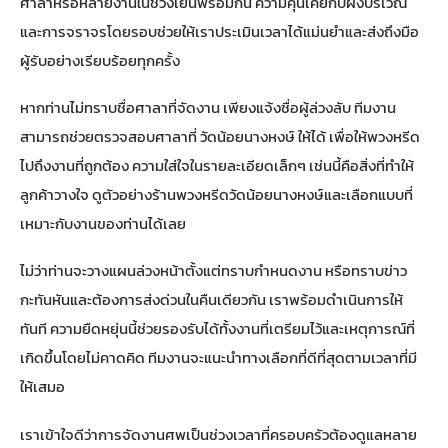
ศาลาหรือหลายงานในช่วงเย็นพร้อมกัน ความคุ้นเคยกับผังบริเวณ
และการจราจรโดยรอบช่วยให้เราประเมินเวลาได้แม่นยำและส่งถึงมือ
ผู้รับอย่างเรียบร้อยทุกครั้ง
หากท่านไม่ทราบชื่อศาลาที่จัดงาน เพียงแจ้งชื่อผู้ล่วงลับ ทีมงาน
สามารถช่วยตรวจสอบศาลาที่ วัดน้อยนางหงษ์ ให้ได้ เพื่อให้พวงหรีด
ไปถึงงานที่ถูกต้อง ความใส่ใจในรายละเอียดเล็กๆ เช่นนี้คือสิ่งที่ทำให้
ลูกค้าวางใจ ดูตัวอย่าง
ร้านพวงหรีดวัดน้อยนางหงษ์
และเลือกแบบที่
เหมาะกับงานของท่านได้เลย
ไม่ว่าท่านจะวางแผนล่วงหน้าตั้งแต่ทราบกำหนดงาน หรือทราบข่าว
กะทันหันและต้องการส่งด่วนในคืนเดียวกัน เราพร้อมดำเนินการให้
ทันที ความยืดหยุ่นนี้ช่วยรองรับได้ทั้งงานที่เตรียมไว้และเหตุการณ์ที่
เกิดขึ้นโดยไม่คาดคิด ทีมงานจะแนะนำทางเลือกที่ดีที่สุดตามเวลาที่มี
ให้เสมอ
เราเข้าใจดีว่าการจัดงานศพเป็นช่วงเวลาที่ครอบครัวต้องดูแลหลาย