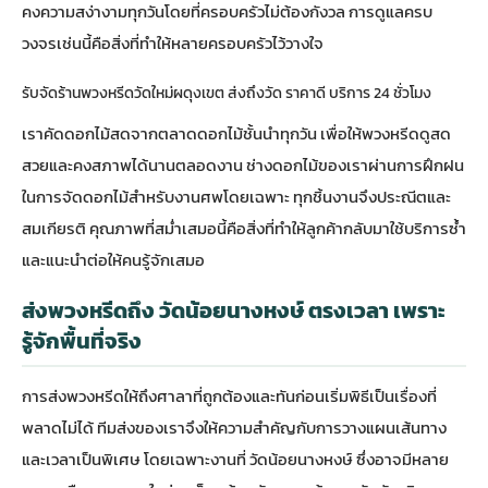
คงความสง่างามทุกวันโดยที่ครอบครัวไม่ต้องกังวล การดูแลครบ
วงจรเช่นนี้คือสิ่งที่ทำให้หลายครอบครัวไว้วางใจ
รับจัดร้านพวงหรีดวัดใหม่ผดุงเขต ส่งถึงวัด ราคาดี บริการ 24 ชั่วโมง
เราคัดดอกไม้สดจากตลาดดอกไม้ชั้นนำทุกวัน เพื่อให้พวงหรีดดูสด
สวยและคงสภาพได้นานตลอดงาน ช่างดอกไม้ของเราผ่านการฝึกฝน
ในการจัดดอกไม้สำหรับงานศพโดยเฉพาะ ทุกชิ้นงานจึงประณีตและ
สมเกียรติ คุณภาพที่สม่ำเสมอนี้คือสิ่งที่ทำให้ลูกค้ากลับมาใช้บริการซ้ำ
และแนะนำต่อให้คนรู้จักเสมอ
ส่งพวงหรีดถึง วัดน้อยนางหงษ์ ตรงเวลา เพราะ
รู้จักพื้นที่จริง
การส่งพวงหรีดให้ถึงศาลาที่ถูกต้องและทันก่อนเริ่มพิธีเป็นเรื่องที่
พลาดไม่ได้ ทีมส่งของเราจึงให้ความสำคัญกับการวางแผนเส้นทาง
และเวลาเป็นพิเศษ โดยเฉพาะงานที่ วัดน้อยนางหงษ์ ซึ่งอาจมีหลาย