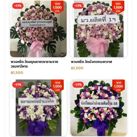
-17%
-17%
พวงหรีด วัดอรุณราชวรารามราช
พวงหรีด วัดมังกรกมลาวาส
วรมหาวิหาร
฿1,500
฿1,500
-17%
-17%