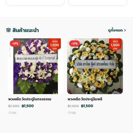
🌸 สินค้าแนะนำ
ดูทั้งหมด
-17%
-17%
-
พวงหรีด วัดประดู่ในทรงธรรม
พวงหรีด วัดประดู่ฉิมพลี
พวง
฿1,500
฿1,500
฿1,800
฿1,800
฿1,
194
188
1