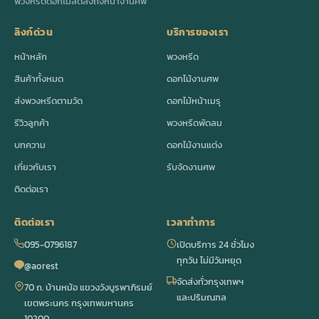
พวงหรีดดอกไม้สดส่งถึงหน้างานศพ
ลิงก์ด่วน
บริการของเรา
หน้าหลัก
พวงหรีด
สินค้าทั้งหมด
ดอกไม้งานศพ
ส่งพวงหรีดตามวัด
ดอกไม้หน้าเมรุ
รีวิวลูกค้า
พวงหรีดพัดลม
บทความ
ดอกไม้งานแต่ง
เกี่ยวกับเรา
รับจัดงานศพ
ติดต่อเรา
ติดต่อเรา
เวลาทำการ
095-0796187
เปิดบริการ 24 ชั่วโมง
ทุกวัน ไม่มีวันหยุด
@aorest
จัดส่งทั่วกรุงเทพฯ
70 ถ. บ้านหม้อ แขวงวังบูรพาภิรมย์
และปริมณฑล
เขตพระนคร กรุงเทพมหานคร
10200