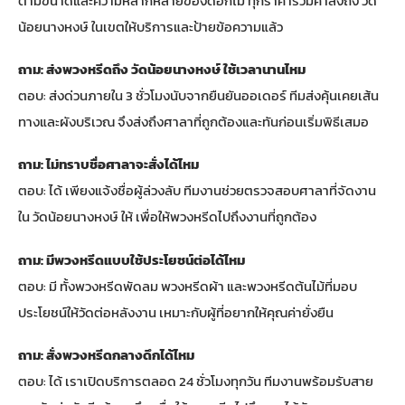
ตามขนาดและความหลากหลายของดอกไม้ ทุกราคารวมค่าส่งถึง วัด
น้อยนางหงษ์ ในเขตให้บริการและป้ายข้อความแล้ว
ถาม: ส่งพวงหรีดถึง วัดน้อยนางหงษ์ ใช้เวลานานไหม
ตอบ: ส่งด่วนภายใน 3 ชั่วโมงนับจากยืนยันออเดอร์ ทีมส่งคุ้นเคยเส้น
ทางและผังบริเวณ จึงส่งถึงศาลาที่ถูกต้องและทันก่อนเริ่มพิธีเสมอ
ถาม: ไม่ทราบชื่อศาลาจะสั่งได้ไหม
ตอบ: ได้ เพียงแจ้งชื่อผู้ล่วงลับ ทีมงานช่วยตรวจสอบศาลาที่จัดงาน
ใน วัดน้อยนางหงษ์ ให้ เพื่อให้พวงหรีดไปถึงงานที่ถูกต้อง
ถาม: มีพวงหรีดแบบใช้ประโยชน์ต่อได้ไหม
ตอบ: มี ทั้งพวงหรีดพัดลม พวงหรีดผ้า และพวงหรีดต้นไม้ที่มอบ
ประโยชน์ให้วัดต่อหลังงาน เหมาะกับผู้ที่อยากให้คุณค่ายั่งยืน
ถาม: สั่งพวงหรีดกลางดึกได้ไหม
ตอบ: ได้ เราเปิดบริการตลอด 24 ชั่วโมงทุกวัน ทีมงานพร้อมรับสาย