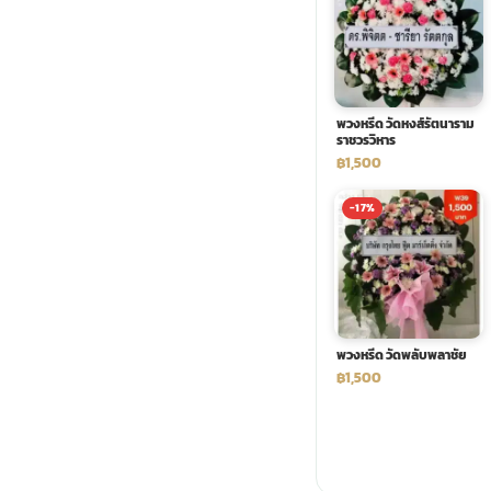
พวงดอกไม้งานศพ
tpdecorate ปูพื้น
พวงหรีด วัดหงส์รัตนาราม
ราชวรวิหาร
฿1,500
-17%
พวงหรีด วัดพลับพลาชัย
฿1,500