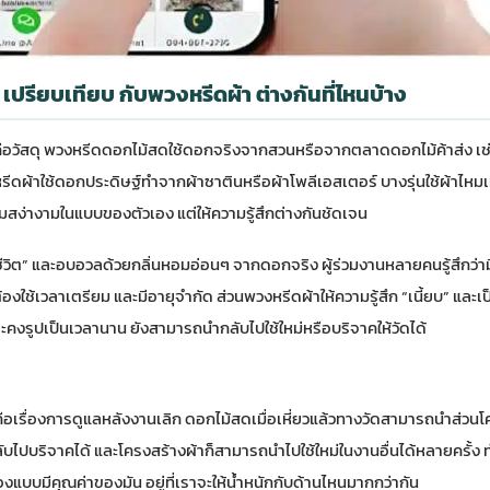
ปรียบเทียบ กับพวงหรีดผ้า ต่างกันที่ไหนบ้าง
สุดคือวัสดุ พวงหรีดดอกไม้สดใช้ดอกจริงจากสวนหรือจากตลาดดอกไม้ค้าส่ง เช
หรีดผ้าใช้ดอกประดิษฐ์ทำจากผ้าซาตินหรือผ้าโพลีเอสเตอร์ บางรุ่นใช้ผ้าไห
มสง่างามในแบบของตัวเอง แต่ให้ความรู้สึกต่างกันชัดเจน
ีชีวิต” และอบอวลด้วยกลิ่นหอมอ่อนๆ จากดอกจริง ผู้ร่วมงานหลายคนรู้สึกว่าม
งใช้เวลาเตรียม และมีอายุจำกัด ส่วนพวงหรีดผ้าให้ความรู้สึก “เนี้ยบ” และเ
คงรูปเป็นเวลานาน ยังสามารถนำกลับไปใช้ใหม่หรือบริจาคให้วัดได้
มคือเรื่องการดูแลหลังงานเลิก ดอกไม้สดเมื่อเหี่ยวแล้วทางวัดสามารถนำส่วนโค
บไปบริจาคได้ และโครงสร้างผ้าก็สามารถนำไปใช้ใหม่ในงานอื่นได้หลายครั้ง ทำใ
องแบบมีคุณค่าของมัน อยู่ที่เราจะให้น้ำหนักกับด้านไหนมากกว่ากัน