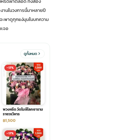
งหรีดผ้าตลอด ทั้งสอง
ำงานในวงการนี้มาหลายปี
ผมจะพาดูทุกแง่มุมในบทความ
ยเจอ
ดูทั้งหมด
-17%
พวงหรีด วัดโมลีโลกยาราม
ราชวรวิหาร
฿1,500
-17%