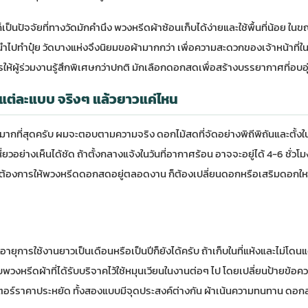
ก็เป็นปัจจัยที่ทางวัดมักคำนึง พวงหรีดผ้าซ้อนเก็บได้ง่ายและใช้พื้นที่น้อย 
นที่นำไปทำปุ๋ย วัดบางแห่งจึงนิยมขอผ้ามากกว่า เพื่อความสะดวกของเจ้าหน้าที
รให้ผู้ร่วมงานรู้สึกพิเศษกว่าปกติ มักเลือกดอกสดเพื่อสร้างบรรยากาศที่อบอ
แต่ละแบบ จริงๆ แล้วยาวแค่ไหน
มมากที่สุดครับ ผมจะตอบตามความจริง ดอกไม้สดที่จัดอย่างพิถีพิถันและตั้งในท
มเหี่ยวอย่างเห็นได้ชัด ถ้าตั้งกลางแจ้งในวันที่อากาศร้อน อาจจะอยู่ได้ 4-6 ชั่ว
หากต้องการให้พวงหรีดดอกสดอยู่ตลอดงาน ก็ต้องเปลี่ยนดอกหรือเสริมดอกใหม่ท
 อายุการใช้งานยาวเป็นเดือนหรือเป็นปีก็ยังได้ครับ ถ้าเก็บในที่แห้งและไม่โ
พวงหรีดผ้าที่ได้รับบริจาคไว้ใช้หมุนเวียนในงานต่อๆ ไป โดยเปลี่ยนป้ายข้อ
สเตอร์ราคาประหยัด ทั้งสองแบบมีจุดประสงค์ต่างกัน ผ้าเน้นความทนทาน ดอ