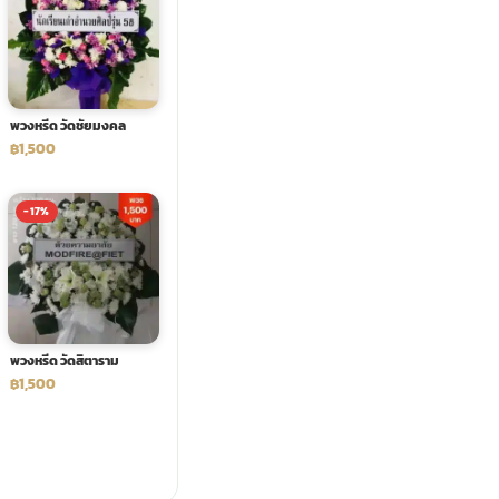
พวงหรีด วัดชัยมงคล
฿1,500
-17%
พวงหรีด วัดสิตาราม
฿1,500