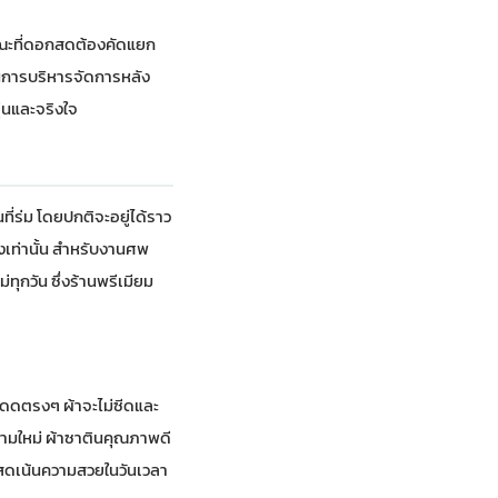
ในขณะที่ดอกสดต้องคัดแยก
่ในการบริหารจัดการหลัง
ุ่นและจริงใจ
ี่ร่ม โดยปกติจะอยู่ได้ราว
โมงเท่านั้น สำหรับงานศพ
ุกวัน ซึ่งร้านพรีเมียม
ดนแดดตรงๆ ผ้าจะไม่ซีดและ
ความใหม่ ผ้าซาตินคุณภาพดี
กสดเน้นความสวยในวันเวลา