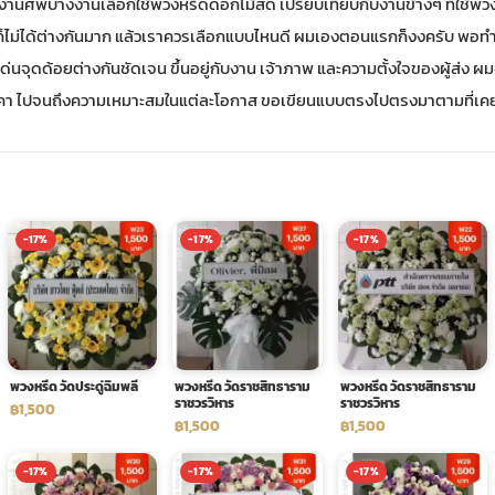
งานศพบางงานเลือกใช้พวงหรีดดอกไม้สด เปรียบเทียบกับงานข้างๆ ที่ใช้พว
็ไม่ได้ต่างกันมาก แล้วเราควรเลือกแบบไหนดี ผมเองตอนแรกก็งงครับ พอท
ดเด่นจุดด้อยต่างกันชัดเจน ขึ้นอยู่กับงาน เจ้าภาพ และความตั้งใจของผู้ส่ง 
าน ราคา ไปจนถึงความเหมาะสมในแต่ละโอกาส ขอเขียนแบบตรงไปตรงมาตามที่เค
-17%
-17%
-17%
พวงหรีด วัดประดู่ฉิมพลี
พวงหรีด วัดราชสิทธาราม
พวงหรีด วัดราชสิทธาราม
ราชวรวิหาร
ราชวรวิหาร
฿1,500
฿1,500
฿1,500
-17%
-17%
-17%