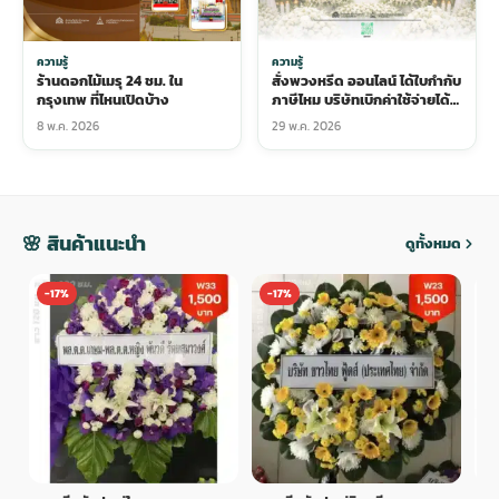
ความรู้
ความรู้
ร้านดอกไม้เมรุ 24 ชม. ใน
สั่งพวงหรีด ออนไลน์ ได้ใบกำกับ
กรุงเทพ ที่ไหนเปิดบ้าง
ภาษีไหม บริษัทเบิกค่าใช้จ่ายได้
หรือเปล่า
8 พ.ค. 2026
29 พ.ค. 2026
🌸 สินค้าแนะนำ
ดูทั้งหมด
-17%
-17%
-