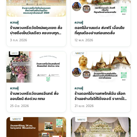
ความรู้
ความรู้
ร้านพวงหรีดวัดใหม่ผดุงเขต สั่ง
ดอกไม้งานแต่ง ส่งฟรี เงื่อนไข
บ่ายถึงเย็นวันเดียว ครบจบทุก
ที่คุณต้องอ่านก่อนกดสั่ง
ขั้นตอนปี 2569
3 ก.ค. 2026
12 พ.ค. 2026
ความรู้
ความรู้
ร้านพวงหรีดวัดนครอินทร์ สั่ง
ร้านดอกไม้งานศพใกล้ฉัน เลือก
ออนไลน์ ส่งด่วน กทม
ร้านอย่างไรให้ได้ของดี ราคาเป็น
ธรรม
25 มิ.ย. 2026
21 เม.ย. 2026