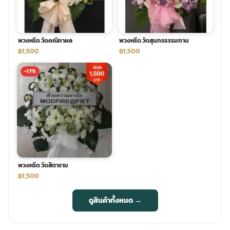
พวงหรีด วัดคณิกาผล
พวงหรีด วัดสุนทรธรรมทาน
฿1,500
฿1,500
-17%
พวงหรีด วัดสิตาราม
฿1,500
ดูสินค้าทั้งหมด →