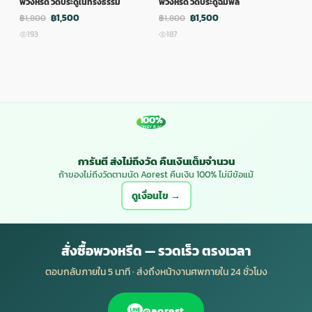
พวงหรีด วัดประดู่ในทรงธรรม
พวงหรีด วัดประดู่ฉิมพลี
พวง
฿1,500
฿1,500
฿1,800
฿1,800
฿1,
193
187
1
100%
MONEY BACK
การันตี ส่งไม่ถึงวัด คืนเงินเต็มจำนวน
ถ้าของไม่ถึงวัดตามนัด Aorest คืนเงิน 100% ไม่มีข้อแม้
ดูเงื่อนไข →
สั่งซื้อพวงหรีด — รวดเร็ว ตรงเวลา
ตอบกลับภายใน 5 นาที · ส่งถึงหน้างานศพภายใน 24 ชั่วโมง
@aorest