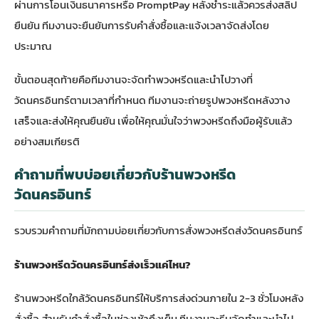
ผ่านการโอนเงินธนาคารหรือ PromptPay หลังชำระแล้วควรส่งสลิป
ยืนยัน ทีมงานจะยืนยันการรับคำสั่งซื้อและแจ้งเวลาจัดส่งโดย
ประมาณ
ขั้นตอนสุดท้ายคือทีมงานจะจัดทำพวงหรีดและนำไปวางที่
วัดนครอินทร์ตามเวลาที่กำหนด ทีมงานจะถ่ายรูปพวงหรีดหลังวาง
เสร็จและส่งให้คุณยืนยัน เพื่อให้คุณมั่นใจว่าพวงหรีดถึงมือผู้รับแล้ว
อย่างสมเกียรติ
คำถามที่พบบ่อยเกี่ยวกับร้านพวงหรีด
วัดนครอินทร์
รวบรวมคำถามที่มักถามบ่อยเกี่ยวกับการสั่งพวงหรีดส่งวัดนครอินทร์
ร้านพวงหรีดวัดนครอินทร์ส่งเร็วแค่ไหน?
ร้านพวงหรีดใกล้วัดนครอินทร์ให้บริการส่งด่วนภายใน 2-3 ชั่วโมงหลัง
สั่งซื้อ สำหรับคำสั่งซื้อในช่วงเช้าถึงเย็น ทีมงานจะรีบจัดทำและนำไป