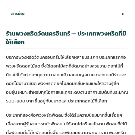
สารบัญ
▾
ร้านพวงหรีดวัดนครอินทร์ — ประเภทพวงหรีดที่มี
ให้เลือก
บริการพวงหรีดวัดนครอินทร์มีให้เลือกหลายประเภท ประเภทแรกคือ
พวงหรีดดอกไม้สด ซึ่งใช้ดอกไม้สดที่จัดมาอย่างสวยงาม ดอกไม้ที่
นิยมใช้ได้แก่ ดอกกุหลาบ ดอกมะลิ ดอกเบญจมาศ ดอกเยอบีร่า และ
ดอกไม้นานาชนิด พวงหรีดดอกไม้สดมีกลิ่นหอมและให้ความรู้สึก
อบอุ่น เหมาะสำหรับทุกโอกาสและทุกระดับงาน ราคาเริ่มต้นที่ประมาณ
500-800 บาท ขึ้นอยู่กับขนาดและประเภทดอกไม้ที่เลือก
ประเภทที่สองคือพวงหรีดพัดลม ซึ่งได้รับความนิยมมากขึ้นเรื่อยๆ
เนื่องจากผู้รับสามารถนำพัดลมไปใช้งานได้จริงหลังงาน พัดลมที่ใช้มี
ทั้งพัดลมตั้งโต๊ะ พัดลมตั้งพื้น และพัดลมขนาดพกพา ราคาพวงหรีด