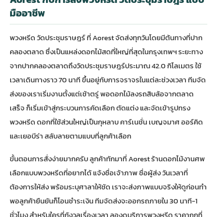
มืออาชีพ
พวงหรีด วัดประชุมราษฎร์ ที่ Aorest จัดส่งทุกวันโดยมีต้นทางที่ปาก
คลองตลาด ซึ่งเป็นแหล่งดอกไม้สดที่ใหญ่ที่สุดในกรุงเทพฯ ระยะทาง
จากปากคลองตลาดถึงวัดประชุมราษฎร์ประมาณ 42.0 กิโลเมตร ใช้
เวลาเดินทางราว 70 นาที ขึ้นอยู่กับการจราจรในแต่ละช่วงเวลา ทีมจัด
ส่งของเราเริ่มงานตั้งแต่เช้าตรู่ พอดอกไม้ลงรถสิบล้อจากตลาด
เสร็จ ก็เริ่มเข้าสู่กระบวนการคัดเลือก ตัดแต่ง และจัดเข้ารูปทรง
พวงหรีด ดอกที่ใช้ส่วนใหญ่เป็นกุหลาบ คาร์เนชั่น เบญจมาศ ออร์คิด
และเยอบีร่า สลับลายตามแบบที่ลูกค้าเลือก
ขั้นตอนการสั่งง่ายมากครับ ลูกค้าทักมาที่
Aorest ร้านดอกไม้งานศพ
เลือกแบบพวงหรีดที่อยากได้ แจ้งชื่อเจ้าภาพ ชื่อผู้ส่ง วันเวลาที่
ต้องการให้ส่ง พร้อมระบุศาลาให้ชัด เราจะส่งภาพแบบจริงให้ดูก่อนทำ
พอลูกค้ายืนยันก็โอนชำระเงิน ทีมจัดส่งจะออกรถภายใน 30 นาที-1
ชั่วโมง สำหรับใครที่กังวลเรื่องเวลา ลองดูบริการ
พวงหรีด ราคาถูก
ที่