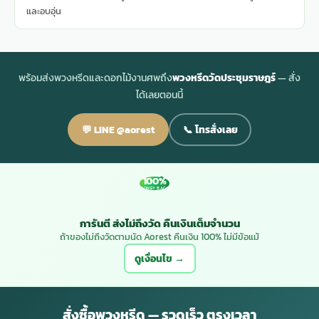
และอบอุ่น
พร้อมส่งพวงหรีดและดอกไม้งานศพถึง
พวงหรีดวัดประชุมราษฎร์
— สั่ง
ได้เลยตอนนี้
💬 LINE @aorest
📞 โทรสั่งเลย
100%
MONEY BACK
การันตี ส่งไม่ถึงวัด คืนเงินเต็มจำนวน
ถ้าของไม่ถึงวัดตามนัด Aorest คืนเงิน 100% ไม่มีข้อแม้
ดูเงื่อนไข →
สั่งซื้อพวงหรีด — รวดเร็ว ตรงเวลา