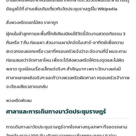
ข้อมูลได้ที่
อ่านเพิ่มเติมเกี่ยวกับวัดประชุมราษฎร์ใน Wikipedia
สั่งพวงหรีดดอกไม้สด ราคาถูก
ผู้คนในลำลูกกาและพื้นที่ใกล้เคียงนิยมใช้วัดนี้จัดงานสวดอภิธรรม 3
คืนหรือ 7 คืน ก่อนเผา ส่วนงานเผามักจัดในเสาร์-อาทิตย์เพื่อความ
สะดวกของแขกเหรื่อ เวลาที่ครอบครัวแจ้งว่าจะจัดงานที่นี่ ผมจะถาม
ก่อนเสมอว่าจัดศาลาไหน เพื่อจะได้ส่งพวงหรีดให้ตรงจุดและไม่ผิด
พลาด ดูเหมือนเรื่องเล็กแต่จริงๆ สำคัญมาก เพราะวัดบางแห่งมี
ศาลาหลายหลังจริงๆ และถ้าวางพวงหรีดผิดศาลา ครอบครัวเจ้าภาพ
จะต้องเสียเวลาขนกลับ
พวงหรีดพัดลม
ศาลาและการเดินทางมาวัดประชุมราษฎร์
การเดินทางมาวัดประชุมราษฎร์จากใจกลางกรุงเทพฯ ที่จอดรถลาน
วัดกว้างขวาง 100 คัน เดินทางจากถนนลำลูกกา-คลอง 8 ผ่าน