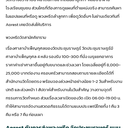
โรงเรียนชุมชน ส่วนใครที่ต้องการดูแผนที่ตำแหน่งจริง สามารถค้นหา
ในแอปแผนที่หรือดู
พวงหรีดลำลูกกา
เพื่อดูวัดอื่นๆ ในย่านเดียวกันที่
Aorest เคยจัดส่งให้บริการ
พวงหรีดวัดสามัคคิยาราม
เรื่องศาลาบำเพ็ญกุศลของวัดประชุมราษฎร์ วัดประชุมราษฎร์มี
ศาลาบำเพ็ญกุศล 4 หลัง รองรับ 100-300 ที่นั่ง เมรุแยกอาคาร
ราคาค่าเช่าศาลาขึ้นอยู่กับขนาดและช่วงเวลา โดยเฉลี่ยอยู่ที่ 8,000-
25,000 บาทต่องาน ครอบครัวสามารถสอบถามรายละเอียดได้ที่
สำนักงานวัดโดยตรง พร้อมจองล่วงหน้าอย่างน้อย 1-2 วันสำหรับงาน
ปกติ และล่วงหน้า 1 สัปดาห์สำหรับงานในวันสำคัญ วางตามจุดที่
กรรมการวัดกำหนด ส่วนเรื่องเวลาเปิดของวัด เปิด 06:00-19:00 น.
ทำให้สามารถจัดงานสวดอภิธรรมได้ตามแบบประเพณีไทยทั้ง 1 คืน 3
คืน หรือ 7 คืน ก่อนเผา
Aorest กับการส่งพวงหรีด วัดประชุมราษฎร์ แบบ