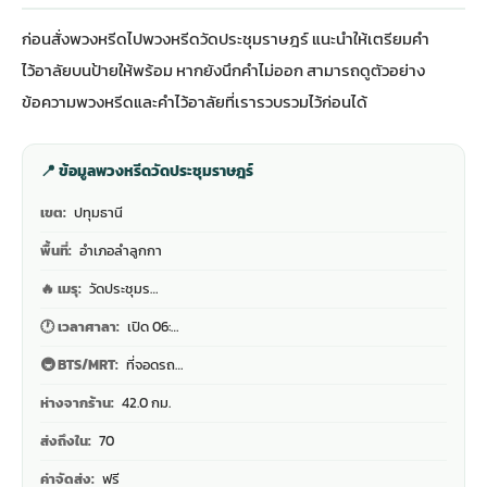
ก่อนสั่งพวงหรีดไปพวงหรีดวัดประชุมราษฎร์ แนะนำให้เตรียมคำ
ไว้อาลัยบนป้ายให้พร้อม หากยังนึกคำไม่ออก สามารถดู
ตัวอย่าง
ข้อความพวงหรีดและคำไว้อาลัย
ที่เรารวบรวมไว้ก่อนได้
📍 ข้อมูลพวงหรีดวัดประชุมราษฎร์
เขต:
ปทุมธานี
พื้นที่:
อำเภอลำลูกกา
🔥 เมรุ:
วัดประชุมร…
🕐 เวลาศาลา:
เปิด 06:…
🚇 BTS/MRT:
ที่จอดรถ…
ห่างจากร้าน:
42.0 กม.
ส่งถึงใน:
70
ค่าจัดส่ง:
ฟรี