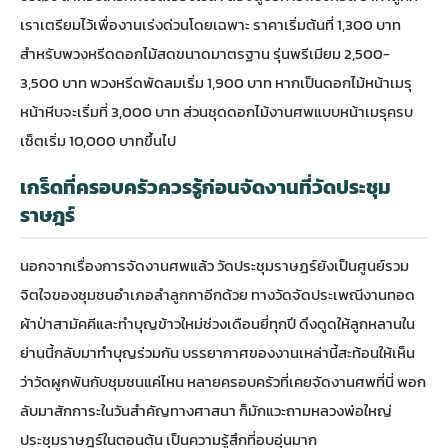
เราเตรียมไว้เพื่องานเร่งด่วนโดยเฉพาะ ราคาเริ่มต้นที่ 1,300 บาท
สำหรับพวงหรีดดอกไม้สดขนาดมาตรฐาน รุ่นพรีเมียม 2,500-
3,500 บาท พวงหรีดพัดลมเริ่ม 1,900 บาท หากเป็น
ดอกไม้หน้าเมรุ
หน้าหีบจะเริ่มที่ 3,000 บาท ส่วนชุด
ดอกไม้งานศพ
แบบหน้าเมรุครบ
เซ็ตเริ่ม 10,000 บาทขึ้นไป
เกร็ดที่ครอบครัวควรรู้ก่อนจัดงานที่วัดประชุม
ราษฎร์
นอกจากเรื่องการจัดงานศพแล้ว วัดประชุมราษฎร์ยังเป็นศูนย์รวม
จิตใจของชุมชนอำเภอลำลูกกาอีกด้วย ทางวัดจัดประเพณีงานทอด
ผ้าป่าสามัคคีและทำบุญข้าวใหม่ช่วงเดือนยี่ทุกปี ดึงดูดให้ลูกหลานใน
ย่านนี้กลับมาทำบุญร่วมกัน บรรยากาศของงานเหล่านี้สะท้อนให้เห็น
ว่าวัดผูกพันกับชุมชนแค่ไหน หลายครอบครัวที่เคยจัดงานศพที่นี่ พอก
ลับมาสักการะในวันสำคัญทางศาสนา ก็มักแวะถามหลวงพ่อใหญ่
ประชุมราษฎร์ในตอนต้น เป็นความรู้สึกที่อบอุ่นมาก