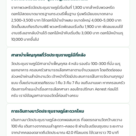
ราคาพวงหรีดวัดประชุมราษฎร์เริ่มต้นที่ 1,300 บาทสำหรับพวงหรีด
ดอกไม้สดขนาดมาตรฐานทรงวงรีพื้นฐาน รุ่นพรีเมียมขนาดกลาง
2,500-3,500 บาท ใช้ดอกไม้นำเข้าผสม ขนาดใหญ่ 4,000-5,000 บาท
จัดเต็มสมเกียรติงานพิธี พวงหรีดพัดลมเริ่มต้น 1,900 บาท พัดลมแบบใช้
งานจริงเอากลับบ้านได้ ดอกไม้หน้าหีบเริ่มต้น 3,000 บาท ดอกไม้หน้าเมรุ
10,000 บาทขึ้นไป
ศาลาบำเพ็ญกุศลที่วัดประชุมราษฎร์มีกี่หลัง
วัดประชุมราษฎร์มีศาลาบำเพ็ญกุศล 4 หลัง รองรับ 100-300 ที่นั่ง เมรุ
แยกอาคาร ครอบครัวสามารถเลือกศาลาตามจำนวนแขก โดยติดต่อจอง
ล่วงหน้าผ่านสำนักงานวัด เจ้าหน้าที่วัดมีประสบการณ์ในการจัดงานทุกรูป
แบบ ตั้งแต่งานสวดอภิธรรม 1 คืน 3 คืน 7 คืน จนถึงงานเผา หากครอบครัว
ต้องการคำแนะนำเรื่องการเลือกศาลา ลองโทรปรึกษา Aorest ก่อนได้
ครับ เรามีข้อมูลศาลาของวัดนี้ค่อนข้างครบ
การเดินทางมาวัดประชุมราษฎร์สะดวกไหม
เดินทางมาวัดประชุมราษฎร์สะดวกพอสมควร ที่จอดรถลานวัดกว้างขวาง
100 คัน เดินทางจากถนนลำลูกกา-คลอง 8 ผ่านโรงเรียนชุมชน ระยะทาง
จากปากคลองตลาดถึงวัดประมาณ 42.0 กิโลเมตร ใช้เวลาราว 70 นาที