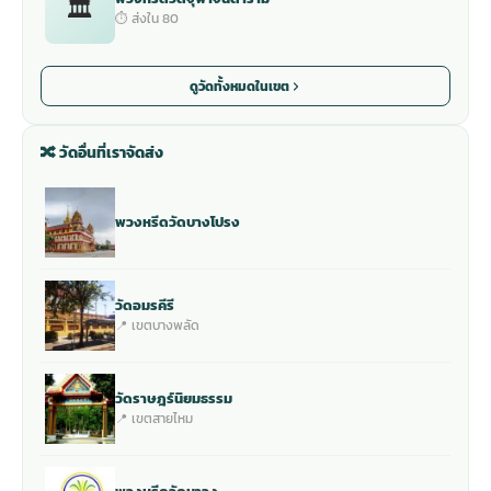
🏛
⏱ ส่งใน 80
ดูวัดทั้งหมดในเขต
🔀 วัดอื่นที่เราจัดส่ง
พวงหรีดวัดบางโปรง
วัดอมรคีรี
📍 เขตบางพลัด
วัดราษฎร์นิยมธรรม
📍 เขตสายไหม