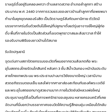
ราษฎร์ตั้งอยู่ริมคลองหกวา ตำบลลาดสวาย อำเภอลำลูกกา สร้าง
ประมาณ พ.ศ. 2440 จากการรวมแรงของชาวบ้านลำลูกกาที่อพยพมา
ทำนาในยุคขุดคลองรังสิต เป็นวัดราษฎร์สังกัดมหานิกาย ตัววัดมี
บรรยากาศร่มรื่นด้วยต้นไม้ใหญ่ที่ปลูกมาตั้งแต่รุ่นอาจารย์ใหญ่ผู้ก่อ
ตั้ง พื้นที่ภายในจัดเป็นสัดส่วนทั้งเขตพุทธาวาสและสังฆาวาส ทำให้
รองรับงานพิธีของชาวบ้านได้สบาย
รับจัดปทุมธานี
จุดเด่นทางสถาปัตยกรรมของวัดที่ผมอยากชวนสังเกตคือ พระ
อุโบสถทรงไทยรัตนโกสินทร์ หลังคา 3 ชั้น สีน้ำเงินทอง หน้าบันประดับ
ลายไทยเทพประนม พระประธานปางมารวิชัยขนาดใหญ่ เวลามีงาน
สวดอภิธรรมตอนเย็น แสงไฟจากศาลาส่องสะท้อนกับองค์พระเจดีย์
และพระอุโบสถออกมาดูสวยงามมาก ภายในวัดยังมีหลวงพ่อใหญ่
ประชุมราษฎร์ซึ่งเป็นที่เคารพศรัทธาของชุมชน หลายครอบครัวที่เคย
จัดงานที่นี่บอกว่าบรรยากาศของวัดให้ความรู้สึกอบอุ่น เหมือนได้กลับ
บ้านอีกครั้งหนึ่ง สำหรับใครที่อยากศึกษาประวัติวัดเพิ่มเติม สามารถดู