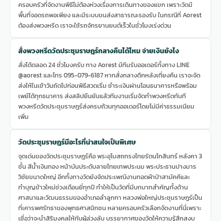
ครอบครัวที่จัดงานพิธีไม่ต้องห่วงเรื่องการเดินทางของแขก เพราะวัดมี
พื้นที่จอดรถพอเพียง และมีระบบขนส่งสาธารณะรองรับ ในกรณีที่ Aorest
ต้องส่งพวงหรีด เราจะใช้รถจักรยานยนต์เร็วในชั่วโมงเร่งด่วน
สั่งพวงหรีดวัดประชุมราษฎร์กลางคืนได้ไหม จ่ายเงินยังไง
สั่งได้ตลอด 24 ชั่วโมงครับ ทาง Aorest มีทีมรับออเดอร์ทั้งทาง LINE
@aorest และโทร 095-079-6187 หากสั่งกลางดึกหลังเที่ยงคืน เราจะจัด
ส่งให้ในเช้าวันถัดไปก่อนพิธีสวดเริ่ม ชำระเงินผ่านโอนธนาคารหรือพร้อม
เพย์ได้ทุกธนาคาร ส่งสลิปยืนยันแล้วทีมงานเริ่มจัดทำพวงหรีดทันที
พวงหรีดวัดประชุมราษฎร์ส่งครบถ้วนทุกออเดอร์โดยไม่มีค่าธรรมเนียม
เพิ่ม
วัดประชุมราษฎร์มีอะไรที่น่าสนใจเป็นพิเศษ
จุดเด่นของวัดประชุมราษฎร์คือ พระอุโบสถทรงไทยรัตนโกสินทร์ หลังคา 3
ชั้น สีน้ำเงินทอง หน้าบันประดับลายไทยเทพประนม พระประธานปางมาร
วิชัยขนาดใหญ่ อีกทั้งทางวัดยังจัดประเพณีงานทอดผ้าป่าสามัคคีและ
ทำบุญข้าวใหม่ช่วงเดือนยี่ทุกปี ทำให้เป็นวัดที่มีบทบาทสำคัญทั้งด้าน
ศาสนาและวัฒนธรรมของอำเภอลำลูกกา หลวงพ่อใหญ่ประชุมราษฎร์เป็น
ที่เคารพศรัทธาของพุทธศาสนิกชน หลายครอบครัวเลือกจัดงานที่นี่เพราะ
เชื่อว่าจะนำสิริมงคลให้กับผู้ล่วงลับ บรรยากาศของวัดให้ความรู้สึกสงบ