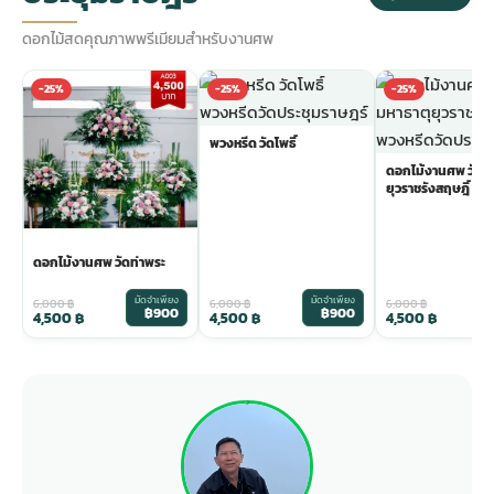
ดอกไม้สดคุณภาพพรีเมียมสำหรับงานศพ
-25%
-25%
-25%
พวงหรีด วัดโพธิ์
ดอกไม้งานศพ วัดม
ยุวราชรังสฤษฎิ์
ดอกไม้งานศพ วัดท่าพระ
มัดจำเพียง
มัดจำเพียง
ม
6,000
฿
6,000
฿
6,000
฿
฿900
฿900
4,500
฿
4,500
฿
4,500
฿