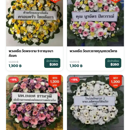
พวงดอกไม้งานศพ
tpdecorate ปูพื้น
พวงหรีด วัดพระราม 9 กาญจนา
พวงหรีด วัดเทวราชกุญชรวรวิหาร
ภิเษก
มัดจำเพียง
มัดจำเพียง
1,600
฿
1,600
฿
฿260
฿260
1,300
฿
1,300
฿
-19%
-19%