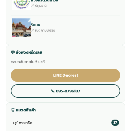
พวงหรีดวัดนาวง
📍 ปทุมธานี
วัดนก
📍 เขตภาษีเจริญ
💬 สั่งพวงหรีดเลย
ตอบกลับภายใน 5 นาที
LINE @aorest
📞 095-0796187
🛒 หมวดสินค้า
🌿
พวงหรีด
37