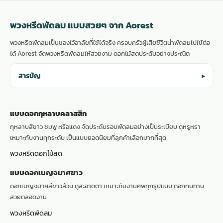
พวงหรีดพัดลม แบบสวยๆ จาก Aorest
พวงหรีดพัดลมเป็นของไว้อาลัยที่ใช้ได้จริง ครอบครัวผู้เสียชีวิตนำพัดลมไปใช้ต่อ
ได้ Aorest จัดพวงหรีดพัดลมให้สวยงาม ดอกไม้สดประดับอย่างประณีต
สารบัญ
▾
แบบดอกกุหลาบคลาสสิก
กุหลาบสีขาว ชมพู หรือแดง จัดประดับรอบพัดลมอย่างเป็นระเบียบ ดูหรูหรา
เหมาะกับงานทุกระดับ เป็นแบบยอดนิยมที่ลูกค้าเลือกมากที่สุด
พวงหรีดดอกไม้สด
แบบดอกเบญจมาศขาว
ดอกเบญจมาศสีขาวล้วน ดูสะอาดตา เหมาะกับงานศพทุกรูปแบบ ดอกทนทาน
สวยตลอดงาน
พวงหรีดพัดลม