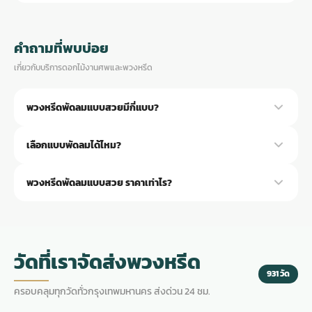
คำถามที่พบบ่อย
เกี่ยวกับบริการดอกไม้งานศพและพวงหรีด
พวงหรีดพัดลมแบบสวยมีกี่แบบ?
มีหลายแบบให้เลือกครับ ทั้งแบบดอกกุหลาบ ดอกเบญจมาศ ดอกลิลลี่
เลือกแบบพัดลมได้ไหม?
และมิกซ์ดอก เลือกโทนสีได้ตามต้องการ
ได้ครับ มีพัดลมตั้งพื้น 16-18 นิ้ว พัดลมอุตสาหกรรม และพัดลมไอเย็น
พวงหรีดพัดลมแบบสวย ราคาเท่าไร?
เลือกยี่ห้อและรุ่นได้
เริ่มต้น 1,500 บาท แบบสวยพิเศษ 2,500-5,000 บาท ขึ้นอยู่กับชนิด
ดอกไม้และรุ่นพัดลมครับ
วัดที่เราจัดส่งพวงหรีด
931 วัด
ครอบคลุมทุกวัดทั่วกรุงเทพมหานคร ส่งด่วน 24 ชม.