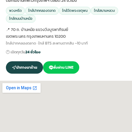
ดอกไม้งานศพทั่วกรุงเทพฯ ตลอด 24 ชั่วโมง
พวงหรีด
ใกล้ปากคลองตลาด
ใกล้วัดพระเชตุพน
ใกล้สนามหลวง
ใกล้ถนนบ้านหม้อ
📍 70 ถ. บ้านหม้อ แขวงวังบูรพาภิรมย์
เขตพระนคร กรุงเทพมหานคร 10200
ใกล้ปากคลองตลาด · ใกล้ BTS สะพานตากสิน ~10 นาที
🕐 เปิดทุกวัน
24 ชั่วโมง
นำทางมาร้าน
สั่งผ่าน LINE