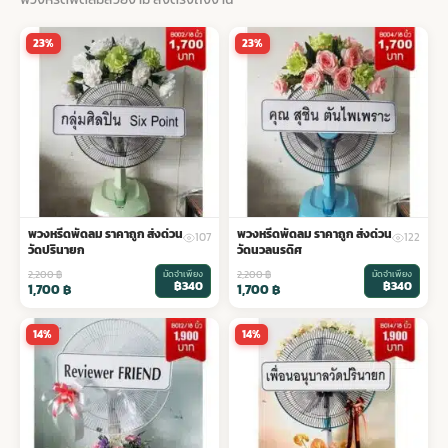
พวงดอกไม้งานศพ
23%
23%
tpdecorate ปูพื้น
พวงหรีดพัดลม ราคาถูก ส่งด่วน
พวงหรีดพัดลม ราคาถูก ส่งด่วน
107
122
วัดปรินายก
วัดนวลนรดิศ
2,200
฿
มัดจำเพียง
2,200
฿
มัดจำเพียง
฿340
฿340
1,700
฿
1,700
฿
14%
14%