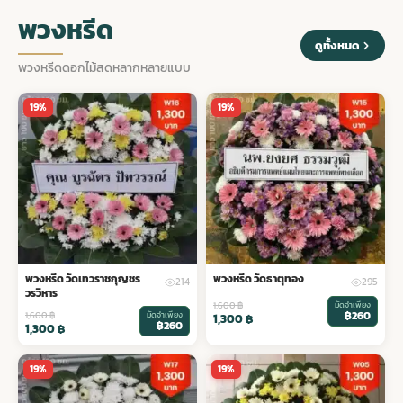
พวงหรีด
ดูทั้งหมด
พวงหรีดดอกไม้สดหลากหลายแบบ
19%
19%
พวงหรีด วัดเทวราชกุญชร
พวงหรีด วัดธาตุทอง
214
295
วรวิหาร
1,600
฿
มัดจำเพียง
฿260
1,600
฿
มัดจำเพียง
1,300
฿
฿260
1,300
฿
19%
19%