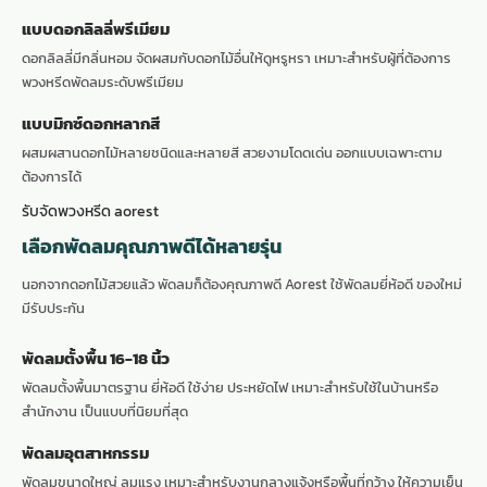
แบบดอกลิลลี่พรีเมียม
ดอกลิลลี่มีกลิ่นหอม จัดผสมกับดอกไม้อื่นให้ดูหรูหรา เหมาะสำหรับผู้ที่ต้องการ
พวงหรีดพัดลมระดับพรีเมียม
แบบมิกซ์ดอกหลากสี
ผสมผสานดอกไม้หลายชนิดและหลายสี สวยงามโดดเด่น ออกแบบเฉพาะตาม
ต้องการได้
รับจัดพวงหรีด aorest
เลือกพัดลมคุณภาพดีได้หลายรุ่น
นอกจากดอกไม้สวยแล้ว พัดลมก็ต้องคุณภาพดี Aorest ใช้พัดลมยี่ห้อดี ของใหม่
มีรับประกัน
พัดลมตั้งพื้น 16-18 นิ้ว
พัดลมตั้งพื้นมาตรฐาน ยี่ห้อดี ใช้ง่าย ประหยัดไฟ เหมาะสำหรับใช้ในบ้านหรือ
สำนักงาน เป็นแบบที่นิยมที่สุด
พัดลมอุตสาหกรรม
พัดลมขนาดใหญ่ ลมแรง เหมาะสำหรับงานกลางแจ้งหรือพื้นที่กว้าง ให้ความเย็น