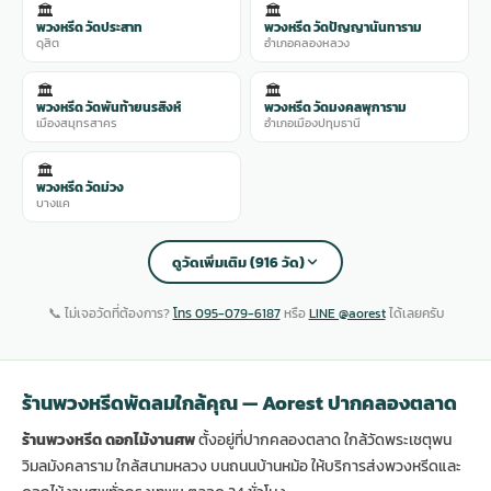
🏛️
🏛️
พวงหรีด วัดประสาท
พวงหรีด วัดปัญญานันทาราม
ดุสิต
อำเภอคลองหลวง
🏛️
🏛️
พวงหรีด วัดพันท้ายนรสิงห์
พวงหรีด วัดมงคลพุการาม
เมืองสมุทรสาคร
อำเภอเมืองปทุมธานี
🏛️
พวงหรีด วัดม่วง
บางแค
ดูวัดเพิ่มเติม (916 วัด)
📞 ไม่เจอวัดที่ต้องการ?
โทร 095-079-6187
หรือ
LINE @aorest
ได้เลยครับ
ร้านพวงหรีดพัดลมใกล้คุณ — Aorest ปากคลองตลาด
ร้านพวงหรีด ดอกไม้งานศพ
ตั้งอยู่ที่ปากคลองตลาด ใกล้วัดพระเชตุพน
วิมลมังคลาราม ใกล้สนามหลวง บนถนนบ้านหม้อ ให้บริการส่งพวงหรีดและ