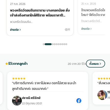
25 ก.ค. 2026
27 ก.ค. 2026
ร้านพวงหรีดวัดไผ่ตัน 
พวงหรีดวัดอมรินทราราม บางกอกน้อย สั่ง
ไหม? พิกัดวัด ราคา แล
เช้าส่งถึงศาลาใกล้ศิริราช พร้อมราคาปี
2569
ร้านพวงหรีดวัดไ…
พวงหรีดวัดอมริน…
อ่านต่อ
อ่านต่อ
11
รีวิวจากลูกค้า
20 จาก 20 รีวิว
ทั้งหมด
"บริการดีมากค่ะ ราคาไม่แพง ดอกไม้สวย แนะนำ
"สั่งพวง
ลูกค้าดีมากค่ะ ชอบมากค่ะ"
T
ปราณี ศรีรักษ์
19
22 มิถุนายน 2021