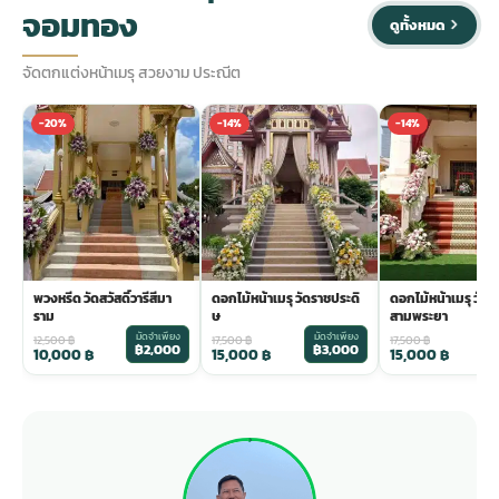
จอมทอง
ดูทั้งหมด
จัดตกแต่งหน้าเมรุ สวยงาม ประณีต
-20%
-14%
-14%
พวงหรีด วัดสวัสดิ์วารีสีมา
ดอกไม้หน้าเมรุ วัดราชประดิ
ดอกไม้หน้าเมรุ วัด
ราม
ษ
สามพระยา
มัดจำเพียง
มัดจำเพียง
ม
12,500
฿
17,500
฿
17,500
฿
฿2,000
฿3,000
฿
10,000
฿
15,000
฿
15,000
฿