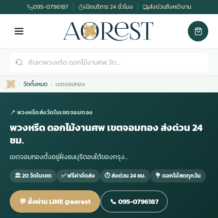
095-0796187
เปิดบริการ 24 ชั่วโมง
ส่งด่วนถึงหน้างาน
วัดทั้งหมด
เขตจอมทอง
📍 พวงหรีดส่งวัดในเขตจอมทอง
พวงหรีด ดอกไม้งานศพ เขตจอมทอง ส่งด่วน 24
ชม.
เมรุ
กไม้งานแต่ง
พวงหรีดพัดลม
รับจัดงานศพ
ดอกไม้หน้าศพ
พวงหรีด กรุงเทพ
เขตจอมทองตั้งอยู่ฝั่งธนบุรีตอนใต้ของกรุง…
🏛 20 วัดในเขต
✅ ฟรีค่าจัดส่ง
⏱ ส่งด่วน 24 ชม.
💐 ดอกไม้สดทุกวัน
หน้าเมรุ
กไม้งานแต่ง ราคา
พวงหรีดพัดลม ราคา
รับจัดงานศพ ราคา
ดอกไม้จัดงานศพ
พวงหรีดราคา
💬 สั่งผ่าน LINE @aorest
📞 095-0796187
เมรุสีขาว
กไม้งานแต่ง ราคาถูก
พวงหรีดพัดลม ราคาถูก
รับจัดงานศพ ครบวงจร
จัดดอกไม้หน้าศพ
สั่งพวงหรีด