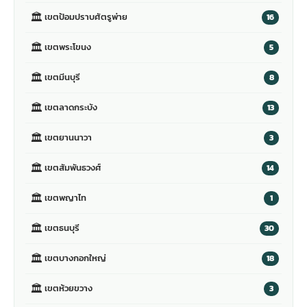
🏛
เขตป้อมปราบศัตรูพ่าย
16
🏛
เขตพระโขนง
5
🏛
เขตมีนบุรี
8
🏛
เขตลาดกระบัง
13
🏛
เขตยานนาวา
3
🏛
เขตสัมพันธวงศ์
14
🏛
เขตพญาไท
1
🏛
เขตธนบุรี
30
🏛
เขตบางกอกใหญ่
18
🏛
เขตห้วยขวาง
3