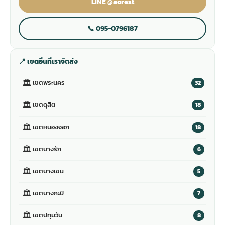
LINE @aorest
📞 095-0796187
📍 เขตอื่นที่เราจัดส่ง
🏛
เขตพระนคร
32
🏛
เขตดุสิต
18
🏛
เขตหนองจอก
18
🏛
เขตบางรัก
6
🏛
เขตบางเขน
5
🏛
เขตบางกะปิ
7
🏛
เขตปทุมวัน
8