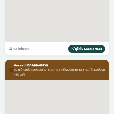
🏛 20 วัดในเขต
ดูวัดใน Google Maps
Aorest ปากคลองตลาด
🌸
70 ถ.บ้านหม้อ เขตพระนคร · ระยะทางจากร้านประมาณ 10.3 กม. ใช้เวลาขับรถ
~30 นาที