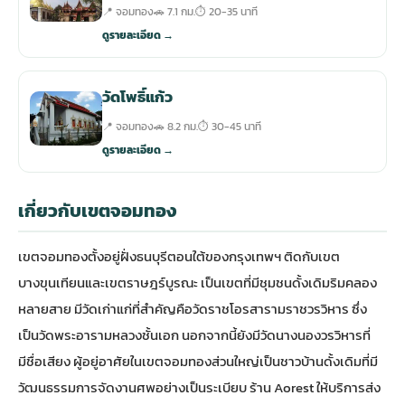
📍 จอมทอง
🚗 7.1 กม.
⏱ 20-35 นาที
ดูรายละเอียด →
วัดโพธิ์แก้ว
📍 จอมทอง
🚗 8.2 กม.
⏱ 30-45 นาที
ดูรายละเอียด →
เกี่ยวกับเขตจอมทอง
เขตจอมทองตั้งอยู่ฝั่งธนบุรีตอนใต้ของกรุงเทพฯ ติดกับเขต
บางขุนเทียนและเขตราษฎร์บูรณะ เป็นเขตที่มีชุมชนดั้งเดิมริมคลอง
หลายสาย มีวัดเก่าแก่ที่สำคัญคือวัดราชโอรสารามราชวรวิหาร ซึ่ง
เป็นวัดพระอารามหลวงชั้นเอก นอกจากนี้ยังมีวัดนางนองวรวิหารที่
มีชื่อเสียง ผู้อยู่อาศัยในเขตจอมทองส่วนใหญ่เป็นชาวบ้านดั้งเดิมที่มี
วัฒนธรรมการจัดงานศพอย่างเป็นระเบียบ ร้าน Aorest ให้บริการส่ง