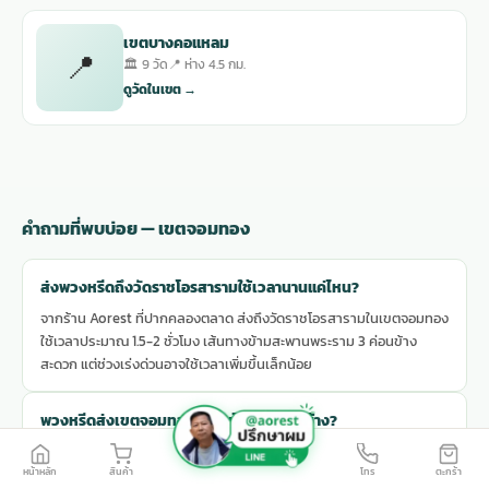
เขตบางคอแหลม
📍
🏛 9 วัด
📍 ห่าง 4.5 กม.
ดูวัดในเขต →
คำถามที่พบบ่อย — เขตจอมทอง
ส่งพวงหรีดถึงวัดราชโอรสารามใช้เวลานานแค่ไหน?
จากร้าน Aorest ที่ปากคลองตลาด ส่งถึงวัดราชโอรสารามในเขตจอมทอง
ใช้เวลาประมาณ 1.5-2 ชั่วโมง เส้นทางข้ามสะพานพระราม 3 ค่อนข้าง
สะดวก แต่ช่วงเร่งด่วนอาจใช้เวลาเพิ่มขึ้นเล็กน้อย
พวงหรีดส่งเขตจอมทองมีแบบไหนให้เลือกบ้าง?
มีทั้งพวงหรีดดอกไม้สดเริ่มต้น 599 บาท พวงหรีดพัดลมเริ่มต้น 1,290
บาท ดอกไม้หน้าศพ และดอกไม้ประดับเมรุ สามารถเลือกดูแบบและสั่งผ่าน
หน้าหลัก
สินค้า
โทร
ตะกร้า