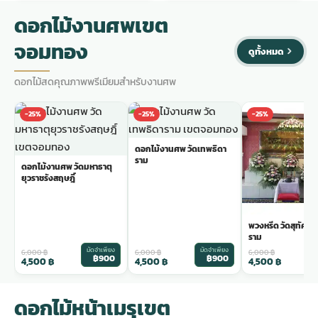
ดอกไม้งานศพเขต
จอมทอง
ดูทั้งหมด
ดอกไม้สดคุณภาพพรีเมียมสำหรับงานศพ
-25%
-25%
-25%
ดอกไม้งานศพ วัดเทพธิดา
ราม
ดอกไม้งานศพ วัดมหาธาตุ
ยุวราชรังสฤษฎิ์
พวงหรีด วัดสุทัศน
ราม
มัดจำเพียง
มัดจำเพียง
ม
6,000
฿
6,000
฿
6,000
฿
฿900
฿900
4,500
฿
4,500
฿
4,500
฿
ดอกไม้หน้าเมรุเขต