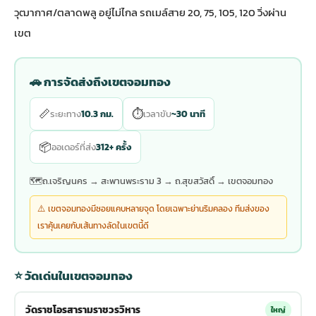
วุฒากาศ/ตลาดพลู อยู่ไม่ไกล รถเมล์สาย 20, 75, 105, 120 วิ่งผ่าน
เขต
🚗 การจัดส่งถึงเขตจอมทอง
📏
⏱
ระยะทาง
10.3 กม.
เวลาขับ
~30 นาที
📦
ออเดอร์ที่ส่ง
312+ ครั้ง
🗺
ถ.เจริญนคร → สะพานพระราม 3 → ถ.สุขสวัสดิ์ → เขตจอมทอง
⚠️ เขตจอมทองมีซอยแคบหลายจุด โดยเฉพาะย่านริมคลอง ทีมส่งของ
เราคุ้นเคยกับเส้นทางลัดในเขตนี้ดี
⭐ วัดเด่นในเขตจอมทอง
วัดราชโอรสารามราชวรวิหาร
ใหญ่