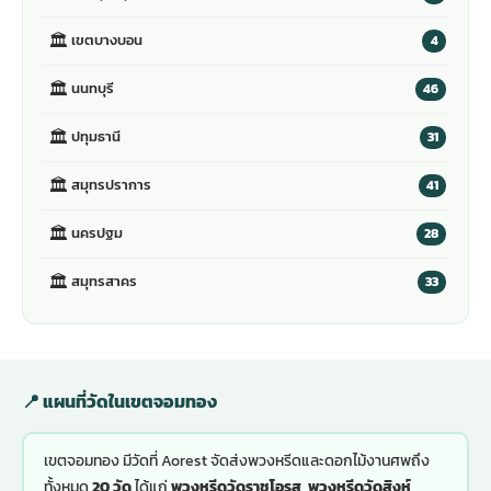
🏛
เขตบางบอน
4
🏛
นนทบุรี
46
🏛
ปทุมธานี
31
🏛
สมุทรปราการ
41
🏛
นครปฐม
28
🏛
สมุทรสาคร
33
📍 แผนที่วัดในเขตจอมทอง
เขตจอมทอง มีวัดที่ Aorest จัดส่งพวงหรีดและดอกไม้งานศพถึง
ทั้งหมด
20 วัด
ได้แก่
พวงหรีดวัดราชโอรส, พวงหรีดวัดสิงห์,