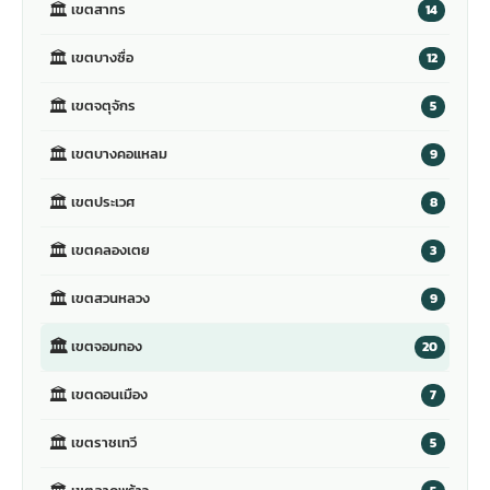
🏛
เขตสาทร
14
🏛
เขตบางซื่อ
12
🏛
เขตจตุจักร
5
🏛
เขตบางคอแหลม
9
🏛
เขตประเวศ
8
🏛
เขตคลองเตย
3
🏛
เขตสวนหลวง
9
🏛
เขตจอมทอง
20
🏛
เขตดอนเมือง
7
🏛
เขตราชเทวี
5