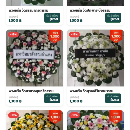
พวงหรีด วัดธรรมาภิรตาราม
พวงหรีด วัดประชาระบือธรรม
พวงดอกไม้งานศพ
มัดจำเพียง
มัดจำเพียง
1,600
฿
1,600
฿
฿260
฿260
1,300
฿
1,300
฿
tpdecorate ปูพื้น
-19%
-19%
พวงหรีด วัดนรนาถสุนทริการาม
พวงหรีด วัดบุรณศิริมาตยาราม
มัดจำเพียง
มัดจำเพียง
1,600
฿
1,600
฿
฿260
฿260
1,300
฿
1,300
฿
-19%
-19%