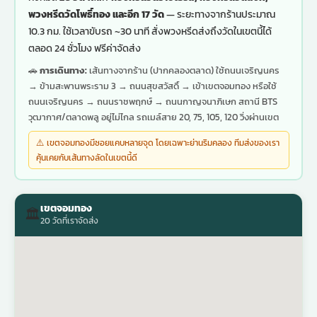
พวงหรีดวัดโพธิ์ทอง และอีก 17 วัด
— ระยะทางจากร้านประมาณ
10.3 กม. ใช้เวลาขับรถ ~30 นาที สั่งพวงหรีดส่งถึงวัดในเขตนี้ได้
ตลอด 24 ชั่วโมง ฟรีค่าจัดส่ง
🚗
การเดินทาง:
เส้นทางจากร้าน (ปากคลองตลาด) ใช้ถนนเจริญนคร
→ ข้ามสะพานพระราม 3 → ถนนสุขสวัสดิ์ → เข้าเขตจอมทอง หรือใช้
ถนนเจริญนคร → ถนนราชพฤกษ์ → ถนนกาญจนาภิเษก สถานี BTS
วุฒากาศ/ตลาดพลู อยู่ไม่ไกล รถเมล์สาย 20, 75, 105, 120 วิ่งผ่านเขต
⚠️ เขตจอมทองมีซอยแคบหลายจุด โดยเฉพาะย่านริมคลอง ทีมส่งของเรา
คุ้นเคยกับเส้นทางลัดในเขตนี้ดี
เขตจอมทอง
🏛️
20 วัดที่เราจัดส่ง