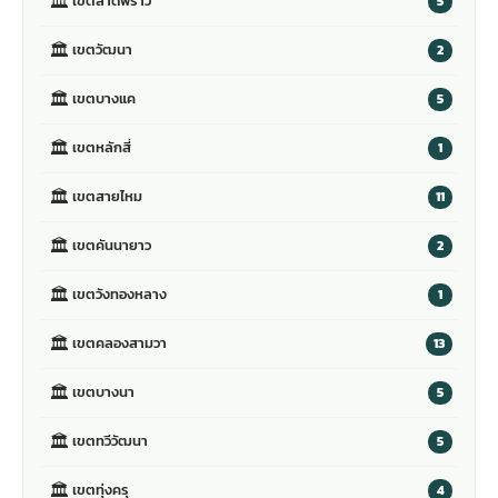
🏛
เขตลาดพร้าว
5
🏛
เขตวัฒนา
2
🏛
เขตบางแค
5
🏛
เขตหลักสี่
1
🏛
เขตสายไหม
11
🏛
เขตคันนายาว
2
🏛
เขตวังทองหลาง
1
🏛
เขตคลองสามวา
13
🏛
เขตบางนา
5
🏛
เขตทวีวัฒนา
5
🏛
เขตทุ่งครุ
4