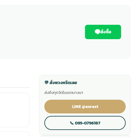
สั่งซื้อ
💬 สั่งพวงหรีดเลย
ส่งถึงทุกวัดในเขตบางนา
LINE @aorest
📞 095-0796187