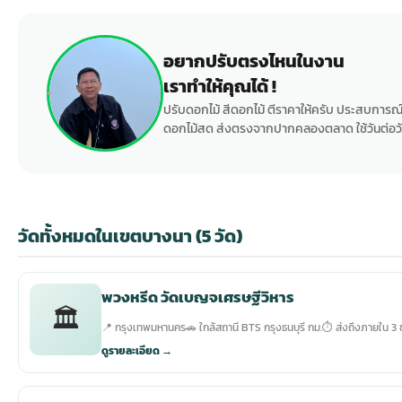
อยากปรับตรงไหนในงาน
เราทำให้คุณได้ !
ปรับดอกไม้ สีดอกไม้ ตีราคาให้ครับ ประสบการณ์
ดอกไม้สด ส่งตรงจากปากคลองตลาด ใช้วันต่อวั
วัดทั้งหมดในเขตบางนา (5 วัด)
พวงหรีด วัดเบญจเศรษฐีวิหาร
🏛️
📍 กรุงเทพมหานคร
🚗 ใกล้สถานี BTS กรุงธนบุรี กม.
⏱ ส่งถึงภายใน 3 ช
ดูรายละเอียด →