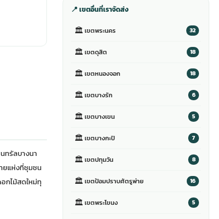
📍 เขตอื่นที่เราจัดส่ง
🏛
เขตพระนคร
32
🏛
เขตดุสิต
18
🏛
เขตหนองจอก
18
🏛
เขตบางรัก
6
🏛
เขตบางเขน
5
🏛
เขตบางกะปิ
7
ซ็นทรัลบางนา
🏛
เขตปทุมวัน
8
ายแห่งที่ชุมชน
🏛
อกไม้สดใหม่ทุ
เขตป้อมปราบศัตรูพ่าย
16
🏛
เขตพระโขนง
5