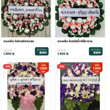
พวงหรีด วัดโบสถ์สามเสน
พวงหรีด วัดสวัสดิ์วารีสีมาราม
มัดจำเพียง
มัดจำเพียง
1,600
฿
1,600
฿
฿260
฿260
1,300
฿
1,300
฿
-17%
-17%