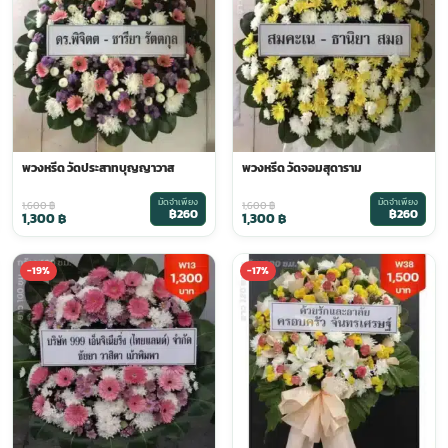
พวงหรีด วัดประสาทบุญญาวาส
พวงหรีด วัดจอมสุดาราม
มัดจำเพียง
มัดจำเพียง
1,600
฿
1,600
฿
฿260
฿260
1,300
฿
1,300
฿
-19%
-17%