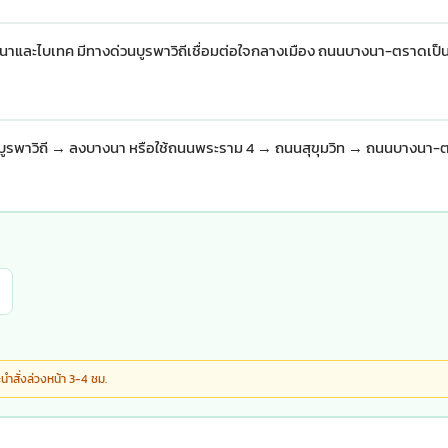
บางนาและไบเทค มีทางด่วนบูรพาวิถีเชื่อมต่อใจกลางเมือง ถนนบางนา-ตราดเป็
บูรพาวิถี → ลงบางนา หรือใช้ถนนพระราม 4 → ถนนสุขุมวิท → ถนนบางนา-
ำสั่งล่วงหน้า 3-4 ชม.