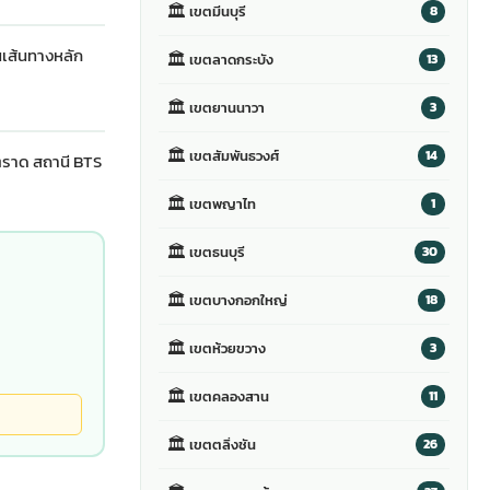
🏛
เขตมีนบุรี
8
นเส้นทางหลัก
🏛
เขตลาดกระบัง
13
🏛
เขตยานนาวา
3
🏛
เขตสัมพันธวงศ์
14
ตราด สถานี BTS
🏛
เขตพญาไท
1
🏛
เขตธนบุรี
30
🏛
เขตบางกอกใหญ่
18
🏛
เขตห้วยขวาง
3
🏛
เขตคลองสาน
11
🏛
เขตตลิ่งชัน
26