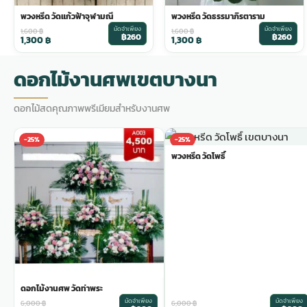
พวงหรีด วัดแก้วฟ้าจุฬามณี
พวงหรีด วัดธรรมาภิรตาราม
พวงดอกไม้งานศพ
มัดจำเพียง
มัดจำเพียง
1,600
฿
1,600
฿
฿260
฿260
1,300
฿
1,300
฿
tpdecorate ปูพื้น
ดอกไม้งานศพเขตบางนา
ดอกไม้สดคุณภาพพรีเมียมสำหรับงานศพ
-25%
-25%
พวงหรีด วัดโพธิ์
ดอกไม้งานศพ วัดท่าพระ
มัดจำเพียง
มัดจำเพียง
6,000
฿
6,000
฿