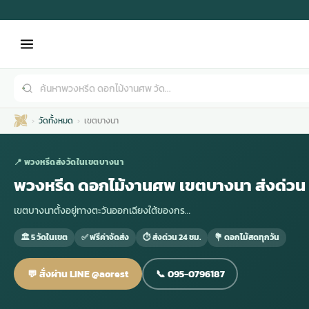
วัดทั้งหมด
เขตบางนา
📍 พวงหรีดส่งวัดในเขตบางนา
พวงหรีด ดอกไม้งานศพ เขตบางนา ส่งด่วน 
เขตบางนาตั้งอยู่ทางตะวันออกเฉียงใต้ของกร…
เมรุ
กไม้งานแต่ง
พวงหรีดพัดลม
รับจัดงานศพ
ดอกไม้หน้าศพ
พวงหรีด กรุงเทพ
🏛 5 วัดในเขต
✅ ฟรีค่าจัดส่ง
⏱ ส่งด่วน 24 ชม.
💐 ดอกไม้สดทุกวัน
หน้าเมรุ
กไม้งานแต่ง ราคา
พวงหรีดพัดลม ราคา
รับจัดงานศพ ราคา
ดอกไม้จัดงานศพ
พวงหรีดราคา
💬 สั่งผ่าน LINE @aorest
📞 095-0796187
เมรุสีขาว
กไม้งานแต่ง ราคาถูก
พวงหรีดพัดลม ราคาถูก
รับจัดงานศพ ครบวงจร
จัดดอกไม้หน้าศพ
สั่งพวงหรีด