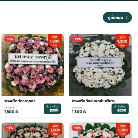
ดูทั้งหมด
-19%
-19%
พวงหรีด วัดธาตุทอง
พวงหรีด วัดสมณานัมบริหาร
มัดจำเพียง
มัดจำเพียง
1,600
฿
1,600
฿
฿260
฿260
1,300
฿
1,300
฿
-19%
-19%