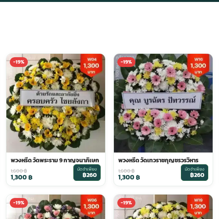
-19%
-19%
พวงหรีด วัดพระราม 9 กาญจนาภิเษก
พวงหรีด วัดเทวราชกุญชรวรวิหาร
มัดจำเพียง
มัดจำเพียง
1,600
฿
1,600
฿
฿260
฿260
1,300
฿
1,300
฿
-19%
-19%