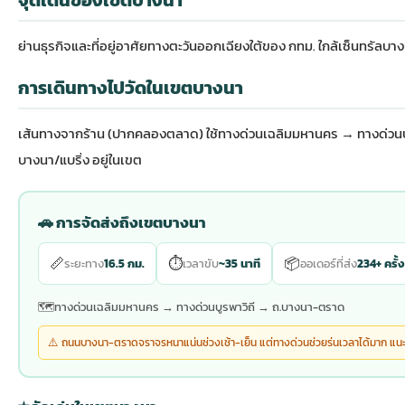
ย่านธุรกิจและที่อยู่อาศัยทางตะวันออกเฉียงใต้ของ กทม. ใกล้เซ็นทรัล
การเดินทางไปวัดในเขตบางนา
เส้นทางจากร้าน (ปากคลองตลาด) ใช้ทางด่วนเฉลิมมหานคร → ทางด่วน
บางนา/แบริ่ง อยู่ในเขต
🚗 การจัดส่งถึงเขตบางนา
📏
⏱
📦
ระยะทาง
16.5 กม.
เวลาขับ
~35 นาที
ออเดอร์ที่ส่ง
234+ ครั้ง
🗺
ทางด่วนเฉลิมมหานคร → ทางด่วนบูรพาวิถี → ถ.บางนา-ตราด
⚠️ ถนนบางนา-ตราดจราจรหนาแน่นช่วงเช้า-เย็น แต่ทางด่วนช่วยร่นเวลาได้มาก แนะน