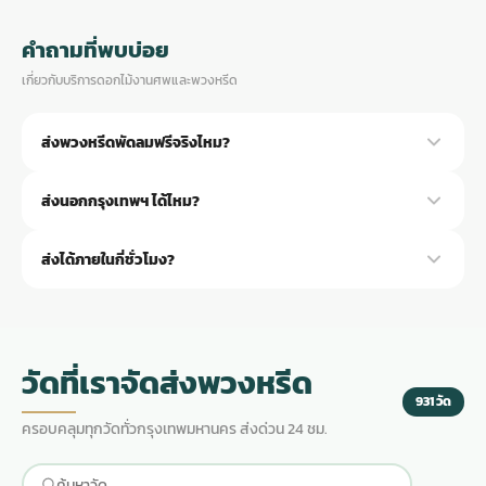
คำถามที่พบบ่อย
เกี่ยวกับบริการดอกไม้งานศพและพวงหรีด
ส่งพวงหรีดพัดลมฟรีจริงไหม?
ฟรีจริงครับ ทุกวัดในกรุงเทพฯ และปริมณฑล ไม่มีค่าจัดส่งเพิ่ม ราคาที่
ส่งนอกกรุงเทพฯ ได้ไหม?
แจ้งรวมค่าขนส่งแล้ว
ได้ครับ นอกกรุงเทพฯ คิดค่าขนส่งตามระยะทาง สอบถามราคาผ่าน LINE
ส่งได้ภายในกี่ชั่วโมง?
@aorest
ในกรุงเทพฯ ส่งภายใน 3 ชั่วโมงหลังยืนยันครับ
วัดที่เราจัดส่งพวงหรีด
931 วัด
ครอบคลุมทุกวัดทั่วกรุงเทพมหานคร ส่งด่วน 24 ชม.