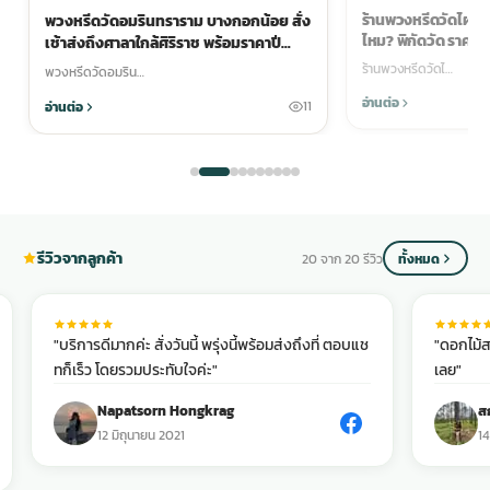
ร้านพวงหรีดวัดไผ่ตัน 
พวงหรีดวัดอมรินทราราม บางกอกน้อย สั่ง
ไหม? พิกัดวัด ราคา แล
เช้าส่งถึงศาลาใกล้ศิริราช พร้อมราคาปี
2569
ร้านพวงหรีดวัดไ…
พวงหรีดวัดอมริน…
อ่านต่อ
อ่านต่อ
11
รีวิวจากลูกค้า
20 จาก 20 รีวิว
ทั้งหมด
"บริการดีมากค่ะ สั่งวันนี้ พรุ่งนี้พร้อมส่งถึงที่ ตอบแช
"ดอกไม้ส
ทก็เร็ว โดยรวมประทับใจค่ะ"
เลย"
Napatsorn Hongkrag
ส
12 มิถุนายน 2021
14