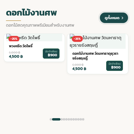
ดอกไม้งานศพ
ดูทั้งหมด
ดอกไม้สดคุณภาพพรีเมียมสำหรับงานศพ
ดอกไม้งานศพ วัดเทพธิดาราม
-25%
-25%
มัดจำเพียง
6,000
฿
฿900
4,500
฿
ดอกไม้งานศพ วัดมหาธาตุยุวรา
ชรังสฤษฎิ์
มัดจำเพียง
6,000
฿
฿900
4,500
฿