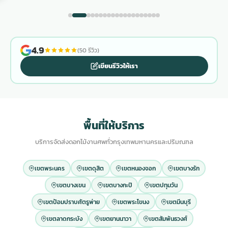
4.9
(50 รีวิว)
เขียนรีวิวให้เรา
พื้นที่ให้บริการ
บริการจัดส่งดอกไม้งานศพทั่วกรุงเทพมหานครและปริมณฑล
เขตพระนคร
เขตดุสิต
เขตหนองจอก
เขตบางรัก
เขตบางเขน
เขตบางกะปิ
เขตปทุมวัน
เขตป้อมปราบศัตรูพ่าย
เขตพระโขนง
เขตมีนบุรี
เขตลาดกระบัง
เขตยานนาวา
เขตสัมพันธวงศ์