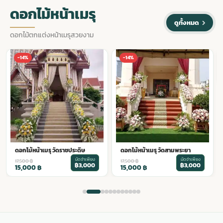
ดอกไม้หน้าเมรุ
ดูทั้งหมด
ดอกไม้ตกแต่งหน้าเมรุสวยงาม
ดอกไม้หน้าเมรุ วัดสุนทรธรรม
-14%
-14%
มัดจำเพียง
18,500
฿
฿3,200
16,000
฿
ดอกไม้หน้าเมรุ วัดสามพระยา
มัดจำเพียง
17,500
฿
฿3,000
15,000
฿