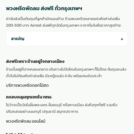
พวงหรีดพัดลม ส่งฟรี ทั่วกรุงเทพฯ
ค่าจัดส่งเป็นต้นทุนที่ลูกค้ามักมองข้าม ร้านพวงหรีดหลายแห่งคิดค่าส่งเพิ่ม
200-500 บาท Aorest ส่งฟรีทุกวัดในกรุงเทพฯ ราคาที่แจ้งคือราคาสุดท้าย
สารบัญ
▾
ส่งฟรีเพราะร้านอยู่ใจกลางเมือง
ร้านตั้งอยู่ที่ปากคลองตลาด เดินทางไปวัดไหนในกรุงเทพฯ ก็ไม่ไกล ต้นทุนขนส่ง
ต่ำจึงไม่ต้องคิดค่าส่งเพิ่ม มีรถตู้ขนส่ง 4 คัน พร้อมคนขับประจำ
บริการพวงหรีดดอกไม้สด
ครอบคลุมทุกเขตใน กทม.
ไม่ว่าจะเป็นวัดในฝั่งพระนคร ฝั่งธนบุรี หรือชานเมือง ส่งถึงทุกที่ฟรี รวมถึง
ปริมณฑลอย่างนนทบุรี ปทุมธานี สมุทรปราการ
พวงหรีดพัดลม ออนไลน์