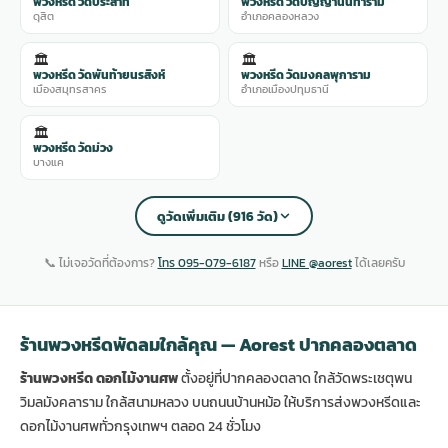
พวงหรีด วัดประสาท
พวงหรีด วัดปัญญานันทาราม
ดุสิต
อำเภอคลองหลวง
🏛️
🏛️
พวงหรีด วัดพันท้ายนรสิงห์
พวงหรีด วัดมงคลพุการาม
เมืองสมุทรสาคร
อำเภอเมืองปทุมธานี
🏛️
พวงหรีด วัดม่วง
บางแค
ดูวัดเพิ่มเติม (916 วัด)
📞 ไม่เจอวัดที่ต้องการ?
โทร 095-079-6187
หรือ
LINE @aorest
ได้เลยครับ
ร้านพวงหรีดพัดลมใกล้คุณ — Aorest ปากคลองตลาด
ร้านพวงหรีด ดอกไม้งานศพ
ตั้งอยู่ที่ปากคลองตลาด ใกล้วัดพระเชตุพน
วิมลมังคลาราม ใกล้สนามหลวง บนถนนบ้านหม้อ ให้บริการส่งพวงหรีดและ
ดอกไม้งานศพทั่วกรุงเทพฯ ตลอด 24 ชั่วโมง