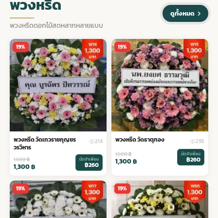
พวงหรีด
ดูทั้งหมด
พวงหรีดดอกไม้สดหลากหลายแบบ
19%
19%
พวงหรีด วัดเทวราชกุญชร
พวงหรีด วัดธาตุทอง
214
295
วรวิหาร
1,600
฿
มัดจำเพียง
฿260
1,600
฿
มัดจำเพียง
1,300
฿
฿260
1,300
฿
19%
19%