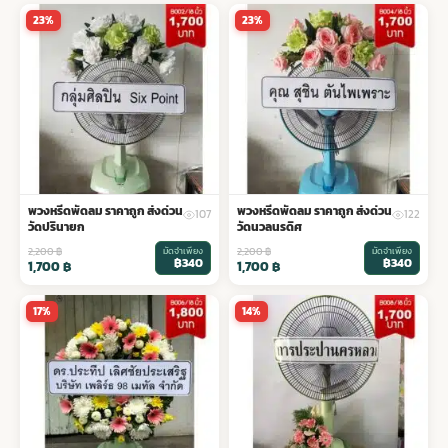
23%
23%
พวงดอกไม้งานศพ
tpdecorate ปูพื้น
พวงหรีดพัดลม ราคาถูก ส่งด่วน
พวงหรีดพัดลม ราคาถูก ส่งด่วน
107
122
วัดปรินายก
วัดนวลนรดิศ
2,200
฿
มัดจำเพียง
2,200
฿
มัดจำเพียง
฿340
฿340
1,700
฿
1,700
฿
17%
14%