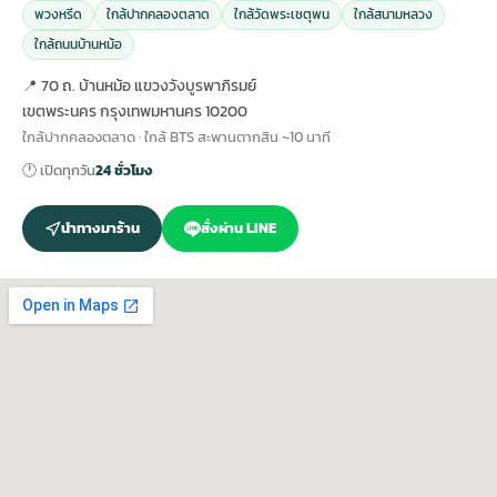
พวงหรีด
ใกล้ปากคลองตลาด
ใกล้วัดพระเชตุพน
ใกล้สนามหลวง
ใกล้ถนนบ้านหม้อ
📍 70 ถ. บ้านหม้อ แขวงวังบูรพาภิรมย์
เขตพระนคร กรุงเทพมหานคร 10200
ใกล้ปากคลองตลาด · ใกล้ BTS สะพานตากสิน ~10 นาที
🕐 เปิดทุกวัน
24 ชั่วโมง
นำทางมาร้าน
สั่งผ่าน LINE