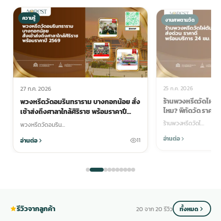
ความรู้
งานศพตามวัด
25 ก.ค. 2026
27 ก.ค. 2026
ร้านพวงหรีดวัดไผ่ตัน 
พวงหรีดวัดอมรินทราราม บางกอกน้อย สั่ง
ไหม? พิกัดวัด ราคา แล
เช้าส่งถึงศาลาใกล้ศิริราช พร้อมราคาปี
2569
ร้านพวงหรีดวัดไ…
พวงหรีดวัดอมริน…
อ่านต่อ
อ่านต่อ
11
รีวิวจากลูกค้า
20 จาก 20 รีวิว
ทั้งหมด