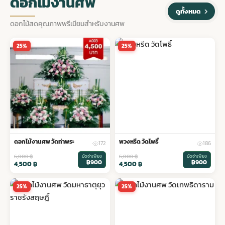
ดอกไม้งานศพ
ดูทั้งหมด
พวงดอกไม้งานศพ
ดอกไม้สดคุณภาพพรีเมียมสำหรับงานศพ
25%
25%
tpdecorate ปูพื้น
ดอกไม้งานศพ วัดท่าพระ
พวงหรีด วัดโพธิ์
172
186
6,000
฿
มัดจำเพียง
6,000
฿
มัดจำเพียง
฿900
฿900
4,500
฿
4,500
฿
25%
25%