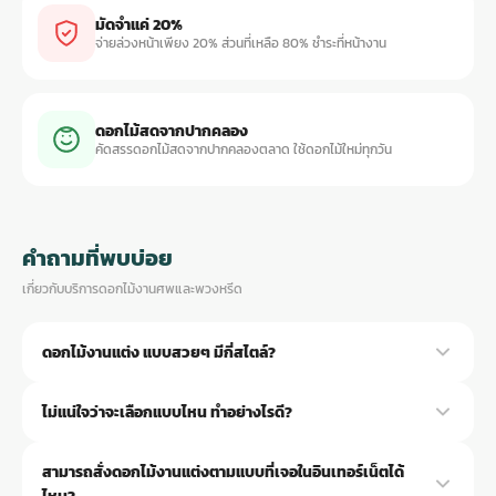
มัดจำแค่ 20%
จ่ายล่วงหน้าเพียง 20% ส่วนที่เหลือ 80% ชำระที่หน้างาน
ดอกไม้สดจากปากคลอง
คัดสรรดอกไม้สดจากปากคลองตลาด ใช้ดอกไม้ใหม่ทุกวัน
คำถามที่พบบ่อย
เกี่ยวกับบริการดอกไม้งานศพและพวงหรีด
ดอกไม้งานแต่ง แบบสวยๆ มีกี่สไตล์?
มีหลายสไตล์หลักๆ ครับ แบบ Classic หรูหรา แบบ Modern เรียบง่าย
ไม่แน่ใจว่าจะเลือกแบบไหน ทำอย่างไรดี?
แบบ Vintage ย้อนยุค แบบ Tropical สดใส แบบ Rustic ธรรมชาติ ช่าง
ออกแบบตามสไตล์ที่ชอบ หรือผสมหลายสไตล์ก็ได้ครับ
ส่งรูปงานแต่งที่ชอบมาทาง LINE @aorest ได้เลยครับ ช่างดูแล้วจะ
สามารถสั่งดอกไม้งานแต่งตามแบบที่เจอในอินเทอร์เน็ตได้
แนะนำสไตล์และดอกไม้ที่เหมาะกับธีมงานและงบ หรือจะมาดูตัวอย่างผล