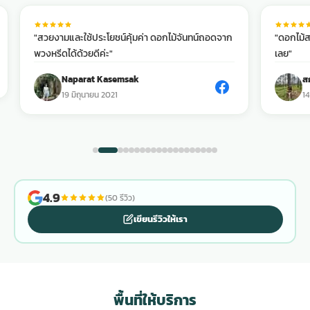
"สวยงามและใช้ประโยชน์คุ้มค่า ดอกไม้จันทน์ถอดจาก
"ดอกไม้ส
พวงหรีดได้ด้วยดีค่ะ"
เลย"
Naparat Kasemsak
ส
19 มิถุนายน 2021
14
4.9
(50 รีวิว)
เขียนรีวิวให้เรา
พื้นที่ให้บริการ