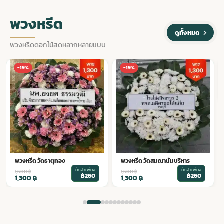
พวงหรีด
ดูทั้งหมด
พวงหรีดดอกไม้สดหลากหลายแบบ
พวงหรีด วัดเบญจมบพิตรดุสิต
-19%
-19%
วนารามราชวรวิหาร
มัดจำเพียง
1,600
฿
฿260
1,300
฿
พวงหรีด วัดสมณานัมบริหาร
มัดจำเพียง
1,600
฿
฿260
1,300
฿