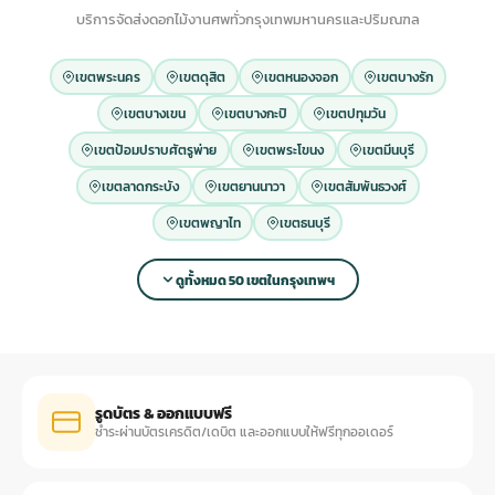
บริการจัดส่งดอกไม้งานศพทั่วกรุงเทพมหานครและปริมณฑล
เขตพระนคร
เขตดุสิต
เขตหนองจอก
เขตบางรัก
เขตบางเขน
เขตบางกะปิ
เขตปทุมวัน
เขตป้อมปราบศัตรูพ่าย
เขตพระโขนง
เขตมีนบุรี
เขตลาดกระบัง
เขตยานนาวา
เขตสัมพันธวงศ์
เขตพญาไท
เขตธนบุรี
ดูทั้งหมด 50 เขตในกรุงเทพฯ
รูดบัตร & ออกแบบฟรี
ชำระผ่านบัตรเครดิต/เดบิต และออกแบบให้ฟรีทุกออเดอร์