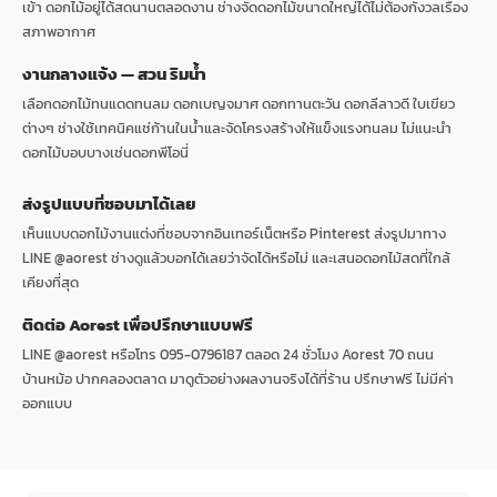
เข้า ดอกไม้อยู่ได้สดนานตลอดงาน ช่างจัดดอกไม้ขนาดใหญ่ได้ไม่ต้องกังวลเรื่อง
สภาพอากาศ
งานกลางแจ้ง — สวน ริมน้ำ
เลือกดอกไม้ทนแดดทนลม ดอกเบญจมาศ ดอกทานตะวัน ดอกลีลาวดี ใบเขียว
ต่างๆ ช่างใช้เทคนิคแช่ก้านในน้ำและจัดโครงสร้างให้แข็งแรงทนลม ไม่แนะนำ
ดอกไม้บอบบางเช่นดอกพีโอนี่
ส่งรูปแบบที่ชอบมาได้เลย
เห็นแบบดอกไม้งานแต่งที่ชอบจากอินเทอร์เน็ตหรือ Pinterest ส่งรูปมาทาง
LINE @aorest ช่างดูแล้วบอกได้เลยว่าจัดได้หรือไม่ และเสนอดอกไม้สดที่ใกล้
เคียงที่สุด
ติดต่อ Aorest เพื่อปรึกษาแบบฟรี
LINE @aorest หรือโทร 095-0796187 ตลอด 24 ชั่วโมง Aorest 70 ถนน
บ้านหม้อ ปากคลองตลาด มาดูตัวอย่างผลงานจริงได้ที่ร้าน ปรึกษาฟรี ไม่มีค่า
ออกแบบ