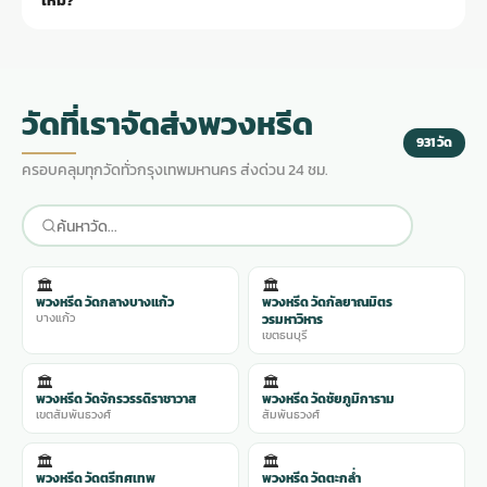
ไหม?
งานที่ร้านก็ได้ครับ
ได้ครับ ส่งรูปมาเลยทาง LINE ช่างจัดให้ใกล้เคียงที่สุด โดยเลือกดอกไม้
สดที่มีในตลาดวันนั้น ถ้าดอกไม้ในรูปไม่มีในตลาด ช่างเสนอดอกไม้ทดแทน
ที่สวยเท่ากันครับ
วัดที่เราจัดส่งพวงหรีด
931 วัด
ครอบคลุมทุกวัดทั่วกรุงเทพมหานคร ส่งด่วน 24 ชม.
🏛️
🏛️
พวงหรีด วัดกลางบางแก้ว
พวงหรีด วัดกัลยาณมิตร
บางแก้ว
วรมหาวิหาร
เขตธนบุรี
🏛️
🏛️
พวงหรีด วัดจักรวรรดิราชาวาส
พวงหรีด วัดชัยภูมิการาม
เขตสัมพันธวงศ์
สัมพันธวงศ์
🏛️
🏛️
พวงหรีด วัดตรีทศเทพ
พวงหรีด วัดตะกล่ำ