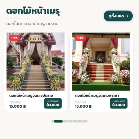
ดอกไม้หน้าเมรุ
ดูทั้งหมด
ดอกไม้ตกแต่งหน้าเมรุสวยงาม
ดอกไม้หน้าเมรุ วัดสุนทรธรรม
-14%
-14%
มัดจำเพียง
18,500
฿
฿3,200
16,000
฿
ดอกไม้หน้าเมรุ วัดสามพระยา
มัดจำเพียง
17,500
฿
฿3,000
15,000
฿