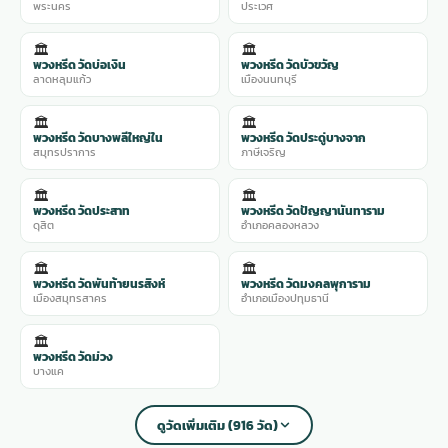
พระนคร
ประเวศ
🏛️
🏛️
พวงหรีด วัดบ่อเงิน
พวงหรีด วัดบัวขวัญ
ลาดหลุมแก้ว
เมืองนนทบุรี
🏛️
🏛️
พวงหรีด วัดบางพลีใหญ่ใน
พวงหรีด วัดประดู่บางจาก
สมุทรปราการ
ภาษีเจริญ
🏛️
🏛️
พวงหรีด วัดประสาท
พวงหรีด วัดปัญญานันทาราม
ดุสิต
อำเภอคลองหลวง
🏛️
🏛️
พวงหรีด วัดพันท้ายนรสิงห์
พวงหรีด วัดมงคลพุการาม
เมืองสมุทรสาคร
อำเภอเมืองปทุมธานี
🏛️
พวงหรีด วัดม่วง
บางแค
ดูวัดเพิ่มเติม (916 วัด)