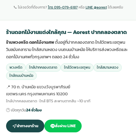
📞 ไม่เจอวัดที่ต้องการ?
โทร 095-079-6187
หรือ
LINE @aorest
ได้เลยครับ
ร้านดอกไม้งานแต่งใกล้คุณ — Aorest ปากคลองตลาด
ร้านพวงหรีด ดอกไม้งานศพ
ตั้งอยู่ที่ปากคลองตลาด ใกล้วัดพระเชตุพน
วิมลมังคลาราม ใกล้สนามหลวง บนถนนบ้านหม้อ ให้บริการส่งพวงหรีดและ
ดอกไม้งานศพทั่วกรุงเทพฯ ตลอด 24 ชั่วโมง
พวงหรีด
ใกล้ปากคลองตลาด
ใกล้วัดพระเชตุพน
ใกล้สนามหลวง
ใกล้ถนนบ้านหม้อ
📍 70 ถ. บ้านหม้อ แขวงวังบูรพาภิรมย์
เขตพระนคร กรุงเทพมหานคร 10200
ใกล้ปากคลองตลาด · ใกล้ BTS สะพานตากสิน ~10 นาที
🕐 เปิดทุกวัน
24 ชั่วโมง
นำทางมาร้าน
สั่งผ่าน LINE