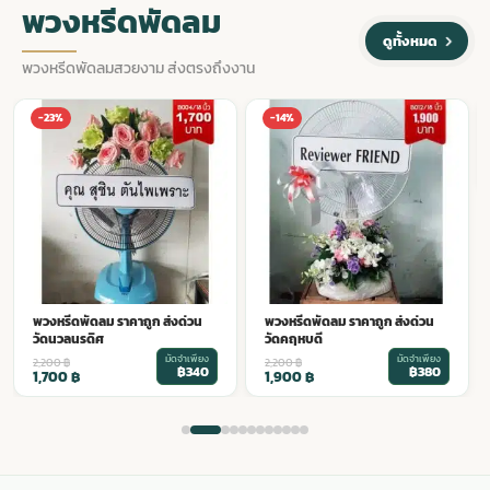
พวงหรีดพัดลม
ดูทั้งหมด
พวงหรีดพัดลมสวยงาม ส่งตรงถึงงาน
พวงหรีดพัดลม ราคาถูก ส่งด่วน
-14%
-14%
วัดหัวลำโพง
มัดจำเพียง
2,200
฿
฿380
1,900
฿
พวงหรีดพัดลม ราคาถูก ส่งด่วน
วัดคฤหบดี
มัดจำเพียง
2,200
฿
฿380
1,900
฿