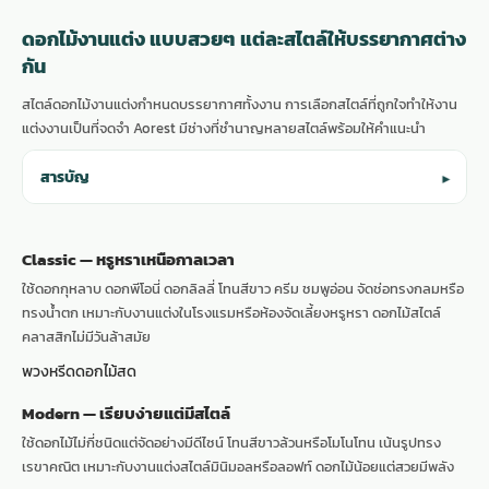
ดอกไม้งานแต่ง แบบสวยๆ แต่ละสไตล์ให้บรรยากาศต่าง
กัน
สไตล์ดอกไม้งานแต่งกำหนดบรรยากาศทั้งงาน การเลือกสไตล์ที่ถูกใจทำให้งาน
แต่งงานเป็นที่จดจำ Aorest มีช่างที่ชำนาญหลายสไตล์พร้อมให้คำแนะนำ
สารบัญ
▾
Classic — หรูหราเหนือกาลเวลา
ใช้ดอกกุหลาบ ดอกพีโอนี่ ดอกลิลลี่ โทนสีขาว ครีม ชมพูอ่อน จัดช่อทรงกลมหรือ
ทรงน้ำตก เหมาะกับงานแต่งในโรงแรมหรือห้องจัดเลี้ยงหรูหรา ดอกไม้สไตล์
คลาสสิกไม่มีวันล้าสมัย
พวงหรีดดอกไม้สด
Modern — เรียบง่ายแต่มีสไตล์
ใช้ดอกไม้ไม่กี่ชนิดแต่จัดอย่างมีดีไซน์ โทนสีขาวล้วนหรือโมโนโทน เน้นรูปทรง
เรขาคณิต เหมาะกับงานแต่งสไตล์มินิมอลหรือลอฟท์ ดอกไม้น้อยแต่สวยมีพลัง