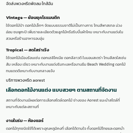
จัดส่งพวงหรีดพัดลม ใกล้ฉัน
Vintage — ย้อนยุคโรแมนติก
ใช้ดอกไม้ป่า ดอกไม้เล็กๆ จัดแบบธรรมชาติไม่เป็นทางการ โทนสีพาสเทล ม่วง
อ่อน ชมพูกะปิ เพิ่มรายละเอียดด้วยลูกไม้หรือริบบิ้นผ้าไหม เหมาะกับงานแต่งใน
สวนหรือร้านอาหารอบอุ่น
Tropical — สดใสร่าเริง
ใช้ดอกไม้เมืองร้อนเช่น ดอกเฮลิโคเนีย ดอกลีลาวดี ใบมอนสเตร่า โทนสีสดใสเช่น
ส้ม เหลือง เขียว เหมาะกับงานแต่งริมทะเลหรืองานธีม Beach Wedding ดอกไม้
ทนแดดดีเหมาะกับงานกลางแจ้ง
บริการพวงหรีด aorest
เลือกดอกไม้งานแต่ง แบบสวยๆ ตามสถานที่จัดงาน
สถานที่จัดงานมีผลต่อการเลือกสไตล์ดอกไม้ ช่างของ Aorest แนะนำสไตล์ที่
เหมาะกับแต่ละสถานที่
งานในร่ม — ห้องแอร์
ดอกไม้ทุกชนิดใช้ได้เพราะอุณหภูมิคงที่ เลือกได้ตามใจ ทั้งดอกไม้ไทยและดอกนำ