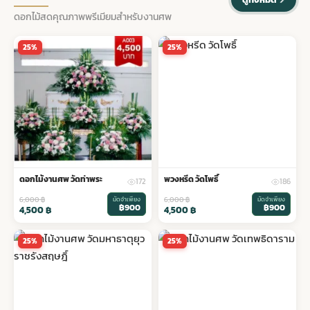
ดอกไม้สดคุณภาพพรีเมียมสำหรับงานศพ
พวงดอกไม้งานศพ
25%
25%
tpdecorate ปูพื้น
ดอกไม้งานศพ วัดท่าพระ
พวงหรีด วัดโพธิ์
172
186
6,000
฿
มัดจำเพียง
6,000
฿
มัดจำเพียง
฿900
฿900
4,500
฿
4,500
฿
25%
25%