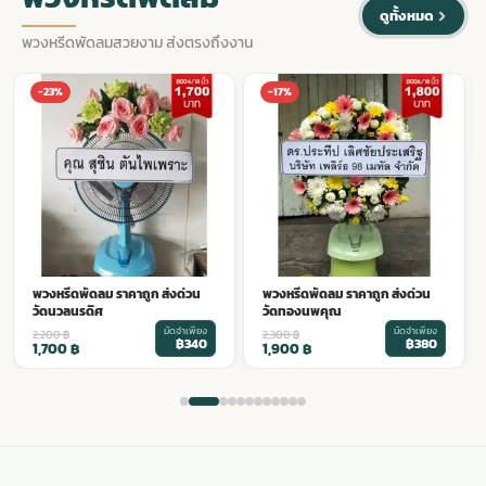
ดูทั้งหมด
พวงหรีดพัดลมสวยงาม ส่งตรงถึงงาน
พวงหรีดพัดลม ราคาถูก ส่งด่วน
-17%
-14%
วัดเวฬุราชิณ
มัดจำเพียง
2,200
฿
฿380
1,900
฿
พวงหรีดพัดลม ราคาถูก ส่งด่วน
วัดทองนพคุณ
มัดจำเพียง
2,300
฿
฿380
1,900
฿