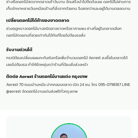
ช่างซื้อดอกไม้สดจากตลาดเช้าวันงาน จัดเสร็จนำไปติดตั้งเลย ดอกไม้ไม่ผ่านการ
เก็บรักษาหลายวันเหมือนร้านที่สั่งจากตัวแทน จึงสดกว่าและอยู่ได้นานตลอดงาน
เปลี่ยนดอกไม้ได้ถ้าของขาดตลาด
ช่วงฤดูหนาวดอกไม้บางชนิดอาจขาดหรือราคาแพง ช่างที่อยู่ในตลาดเลือก
ดอกไม้ทดแทนที่สวยเท่ากันได้ทันทีโดยไม่ต้องรอสั่ง
รับงานด่วนได้
กรณีต้องเปลี่ยนแผนกะทันหันหรือเพิ่มจำนวนดอกไม้ Aorest ลงซื้อในตลาดได้
เลยไม่ต้องรอ ทำให้ยืดหยุ่นกว่าร้านที่ต้องสั่งล่วงหน้า
ติดต่อ Aorest ร้านดอกไม้งานแต่ง กรุงเทพ
Aorest 70 ถนนบ้านหม้อ ปากคลองตลาด เปิด 24 ชม. โทร 095-0796187 LINE
@aorest จัดดอกไม้งานแต่งส่งฟรีทั่วกรุงเทพ