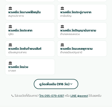
🏛️
🏛️
พวงหรีด วัดบางพลีใหญ่ใน
พวงหรีด วัดประดู่บางจาก
สมุทรปราการ
ภาษีเจริญ
🏛️
🏛️
พวงหรีด วัดประสาท
พวงหรีด วัดปัญญานันทาราม
ดุสิต
อำเภอคลองหลวง
🏛️
🏛️
พวงหรีด วัดพันท้ายนรสิงห์
พวงหรีด วัดมงคลพุการาม
เมืองสมุทรสาคร
อำเภอเมืองปทุมธานี
🏛️
พวงหรีด วัดม่วง
บางแค
ดูวัดเพิ่มเติม (916 วัด)
📞 ไม่เจอวัดที่ต้องการ?
โทร 095-079-6187
หรือ
LINE @aorest
ได้เลยครับ