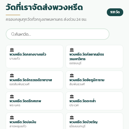
เลยครับ
วัดที่เราจัดส่งพวงหรีด
931 วัด
ครอบคลุมทุกวัดทั่วกรุงเทพมหานคร ส่งด่วน 24 ชม.
🏛️
🏛️
พวงหรีด วัดกลางบางแก้ว
พวงหรีด วัดกัลยาณมิตร
บางแก้ว
วรมหาวิหาร
เขตธนบุรี
🏛️
🏛️
พวงหรีด วัดจักรวรรดิราชาวาส
พวงหรีด วัดชัยภูมิการาม
เขตสัมพันธวงศ์
สัมพันธวงศ์
🏛️
🏛️
พวงหรีด วัดตรีทศเทพ
พวงหรีด วัดตะกล่ำ
พระนคร
ประเวศ
🏛️
🏛️
พวงหรีด วัดบ่อเงิน
พวงหรีด วัดบัวขวัญ
ลาดหลุมแก้ว
เมืองนนทบุรี