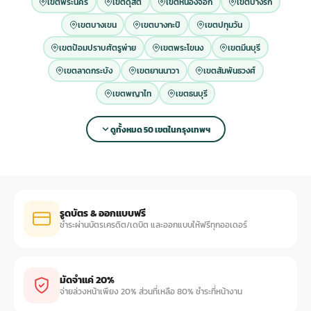
เขตพระนคร
เขตดุสิต
เขตหนองจอก
เขตบางรัก
เขตบางเขน
เขตบางกะปิ
เขตปทุมวัน
เขตป้อมปราบศัตรูพ่าย
เขตพระโขนง
เขตมีนบุรี
เขตลาดกระบัง
เขตยานนาวา
เขตสัมพันธวงศ์
เขตพญาไท
เขตธนบุรี
ดูทั้งหมด 50 เขตในกรุงเทพฯ
รูดบัตร & ออกแบบฟรี
ชำระผ่านบัตรเครดิต/เดบิต และออกแบบให้ฟรีทุกออเดอร์
มัดจำแค่ 20%
จ่ายล่วงหน้าเพียง 20% ส่วนที่เหลือ 80% ชำระที่หน้างาน