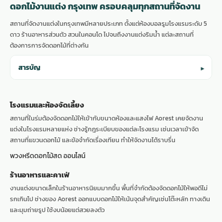
ดอกไม้งานแต่ง กรุงเทพ ครอบคลุมทุกสถานที่จัดงาน
สถานที่จัดงานแต่งในกรุงเทพมีหลายประเภท ตั้งแต่ห้องบอลรูมโรงแรมระดับ 5
ดาว ร้านอาหารส่วนตัว สวนในคอนโด ไปจนถึงงานแต่งริมน้ำ แต่ละสถานที่
ต้องการการจัดดอกไม้ที่ต่างกัน
สารบัญ
▾
โรงแรมและห้องจัดเลี้ยง
สถานที่ในร่มต้องจัดดอกไม้ให้เข้ากับขนาดห้องและแสงไฟ Aorest เคยจัดงาน
แต่งในโรงแรมหลายแห่ง ช่างรู้กฎระเบียบของแต่ละโรงแรม เช่นเวลาเข้าจัด
สถานที่แขวนดอกไม้ และข้อจำกัดเรื่องเทียน ทำให้จัดงานได้ราบรื่น
พวงหรีดดอกไม้สด ออนไลน์
ร้านอาหารและคาเฟ่
งานแต่งขนาดเล็กในร้านอาหารนิยมมากขึ้น พื้นที่จำกัดต้องจัดดอกไม้ให้พอดีไม่
รกเกินไป ช่างของ Aorest ออกแบบดอกไม้ให้เน้นจุดสำคัญเช่นโต๊ะหลัก ทางเดิน
และมุมถ่ายรูป ใช้งบน้อยแต่สวยลงตัว