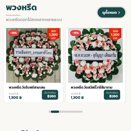
พวงหรีด
ดูทั้งหมด
พวงหรีดดอกไม้สดหลากหลายแบบ
พวงหรีด วัดแก้วฟ้าจุฬามณี
-19%
-19%
มัดจำเพียง
1,600
฿
฿260
1,300
฿
พวงหรีด วัดสวัสดิ์วารีสีมาราม
มัดจำเพียง
1,600
฿
฿260
1,300
฿