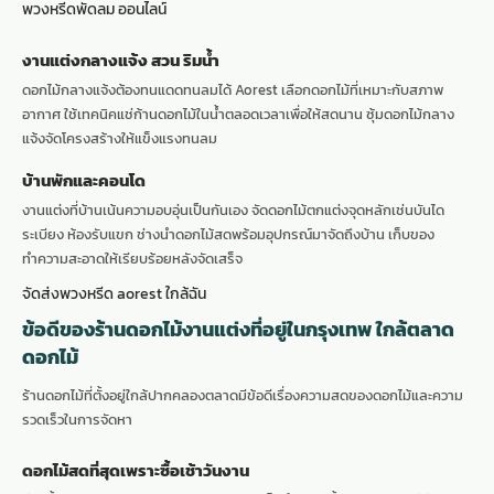
พวงหรีดพัดลม ออนไลน์
งานแต่งกลางแจ้ง สวน ริมน้ำ
ดอกไม้กลางแจ้งต้องทนแดดทนลมได้ Aorest เลือกดอกไม้ที่เหมาะกับสภาพ
อากาศ ใช้เทคนิคแช่ก้านดอกไม้ในน้ำตลอดเวลาเพื่อให้สดนาน ซุ้มดอกไม้กลาง
แจ้งจัดโครงสร้างให้แข็งแรงทนลม
บ้านพักและคอนโด
งานแต่งที่บ้านเน้นความอบอุ่นเป็นกันเอง จัดดอกไม้ตกแต่งจุดหลักเช่นบันได
ระเบียง ห้องรับแขก ช่างนำดอกไม้สดพร้อมอุปกรณ์มาจัดถึงบ้าน เก็บของ
ทำความสะอาดให้เรียบร้อยหลังจัดเสร็จ
จัดส่งพวงหรีด aorest ใกล้ฉัน
ข้อดีของร้านดอกไม้งานแต่งที่อยู่ในกรุงเทพ ใกล้ตลาด
ดอกไม้
ร้านดอกไม้ที่ตั้งอยู่ใกล้ปากคลองตลาดมีข้อดีเรื่องความสดของดอกไม้และความ
รวดเร็วในการจัดหา
ดอกไม้สดที่สุดเพราะซื้อเช้าวันงาน