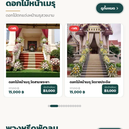
ดอกไม้หน้าเมรุ
ดูทั้งหมด
ดอกไม้ตกแต่งหน้าเมรุสวยงาม
ดอกไม้หน้าเมรุ วัดสุนทรธรรม
-14%
-14%
มัดจำเพียง
18,500
฿
฿3,200
16,000
฿
ดอกไม้หน้าเมรุ วัดราชประดิษ
มัดจำเพียง
17,500
฿
฿3,000
15,000
฿
พวงหรีดพัดลม