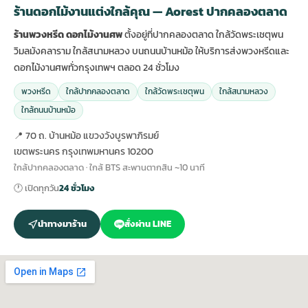
ร้านดอกไม้งานแต่งใกล้คุณ — Aorest ปากคลองตลาด
ร้านพวงหรีด ดอกไม้งานศพ
ตั้งอยู่ที่ปากคลองตลาด ใกล้วัดพระเชตุพน
วิมลมังคลาราม ใกล้สนามหลวง บนถนนบ้านหม้อ ให้บริการส่งพวงหรีดและ
ดอกไม้งานศพทั่วกรุงเทพฯ ตลอด 24 ชั่วโมง
พวงหรีด
ใกล้ปากคลองตลาด
ใกล้วัดพระเชตุพน
ใกล้สนามหลวง
ใกล้ถนนบ้านหม้อ
📍 70 ถ. บ้านหม้อ แขวงวังบูรพาภิรมย์
เขตพระนคร กรุงเทพมหานคร 10200
ใกล้ปากคลองตลาด · ใกล้ BTS สะพานตากสิน ~10 นาที
🕐 เปิดทุกวัน
24 ชั่วโมง
นำทางมาร้าน
สั่งผ่าน LINE