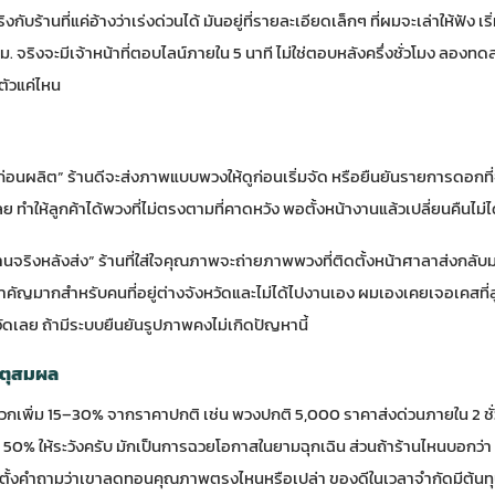
งกับร้านที่แค่อ้างว่าเร่งด่วนได้ มันอยู่ที่รายละเอียดเล็กๆ ที่ผมจะเล่าให้ฟัง เร
 ชม. จริงจะมีเจ้าหน้าที่ตอบไลน์ภายใน 5 นาที ไม่ใช่ตอบหลังครึ่งชั่วโมง ลอ
นตัวแค่ไหน
นก่อนผลิต” ร้านดีจะส่งภาพแบบพวงให้ดูก่อนเริ่มจัด หรือยืนยันรายการดอกที่จ
ลย ทำให้ลูกค้าได้พวงที่ไม่ตรงตามที่คาดหวัง พอตั้งหน้างานแล้วเปลี่ยนคืนไม่ไ
านจริงหลังส่ง” ร้านที่ใส่ใจคุณภาพจะถ่ายภาพพวงที่ติดตั้งหน้าศาลาส่งกลับมาให
สำคัญมากสำหรับคนที่อยู่ต่างจังหวัดและไม่ได้ไปงานเอง ผมเองเคยเจอเคสที่ล
วัดเลย ถ้ามีระบบยืนยันรูปภาพคงไม่เกิดปัญหานี้
ตุสมผล
วกเพิ่ม 15–30% จากราคาปกติ เช่น พวงปกติ 5,000 ราคาส่งด่วนภายใน 2 ชั่ว
น 50% ให้ระวังครับ มักเป็นการฉวยโอกาสในยามฉุกเฉิน ส่วนถ้าร้านไหนบอกว่า
ห้ตั้งคำถามว่าเขาลดทอนคุณภาพตรงไหนหรือเปล่า ของดีในเวลาจำกัดมีต้นท