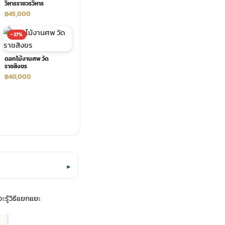
วิหารราชวรวิหาร
฿45,000
-27%
ดอกไม้งานศพ วัด
ราชสิงขร
฿40,000
▾
ะรู้วิธีแยกแยะ