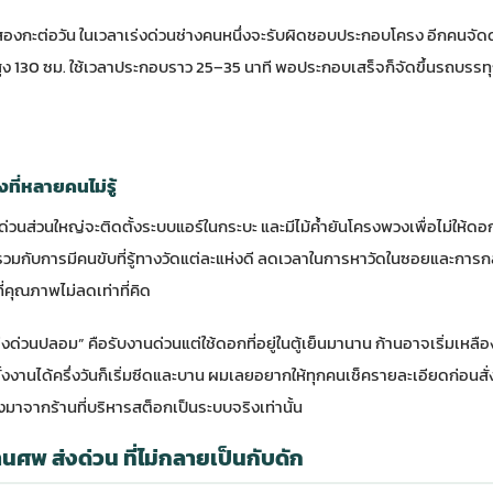
ยสองกะต่อวัน ในเวลาเร่งด่วนช่างคนหนึ่งจะรับผิดชอบประกอบโครง อีกคนจั
ูง 130 ซม. ใช้เวลาประกอบราว 25–35 นาที พอประกอบเสร็จก็จัดขึ้นรถบรรทุก
ที่หลายคนไม่รู้
ด่วนส่วนใหญ่จะติดตั้งระบบแอร์ในกระบะ และมีไม้ค้ำยันโครงพวงเพื่อไม่ให้
รวมกับการมีคนขับที่รู้ทางวัดแต่ละแห่งดี ลดเวลาในการหาวัดในซอยและการกล
่คุณภาพไม่ลดเท่าที่คิด
ร่งด่วนปลอม” คือรับงานด่วนแต่ใช้ดอกที่อยู่ในตู้เย็นมานาน ก้านอาจเริ่มเหลือ
ตั้งงานได้ครึ่งวันก็เริ่มซีดและบาน ผมเลยอยากให้ทุกคนเช็ครายละเอียดก่อนสั
องมาจากร้านที่บริหารสต็อกเป็นระบบจริงเท่านั้น
นศพ ส่งด่วน ที่ไม่กลายเป็นกับดัก