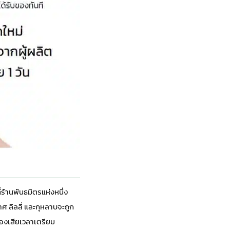
้านพันธมิตรแห่งหนึ่ง
 ลิลลี่ และกุหลาบจะถูก
้องเสียเวลาเตรียม