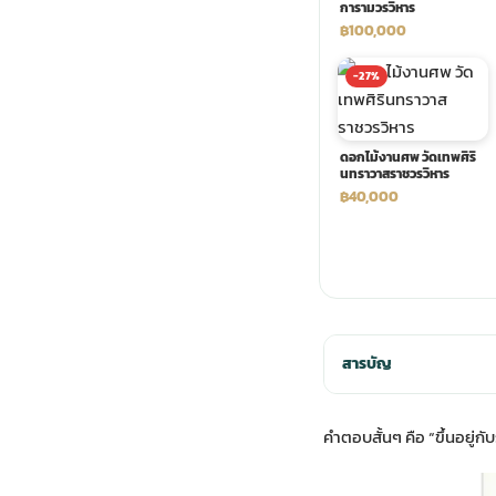
การามวรวิหาร
฿100,000
พวงดอกไม้งานศพ
-27%
tpdecorate ปูพื้น
ดอกไม้งานศพ วัดเทพศิริ
นทราวาสราชวรวิหาร
฿40,000
สารบัญ
คำตอบสั้นๆ คือ “ขึ้นอยู่ก