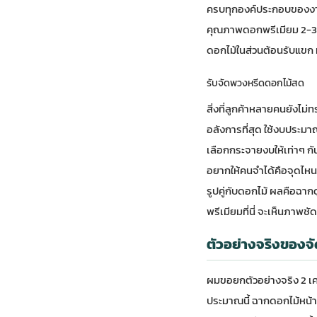
ครบทุกองค์ประกอบของงานศ
คุณภาพดอกพรีเมียม 2-3 ชิ
ดอกไม้ในส่วนต้อนรับแขก ท
รับจัดพวงหรีดดอกไม้สด
สิ่งที่ลูกค้าหลายคนยังไ
อลังการที่สุด ใช้งบประม
เลือกกระจายงบให้เท่าๆ กั
อยากให้คนจำได้คือจุดไหน 
รูปคู่กับดอกไม้ ผลคือฉ
พรีเมียมที่นี่
จะเห็นภาพชัดว
ตัวอย่างจริงของจ
ผมขอยกตัวอย่างจริง 2 เคส
ประมาณนี้ ฉากดอกไม้หน้