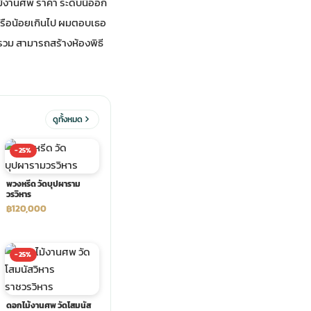
ม้งานศพ ราคา ระดับนี้ออก
 หรือน้อยเกินไป ผมตอบเธอ
พรวม สามารถสร้างห้องพิธี
ดูทั้งหมด
-25%
พวงหรีด วัดบุปผาราม
วรวิหาร
฿120,000
-25%
ดอกไม้งานศพ วัดโสมนัส