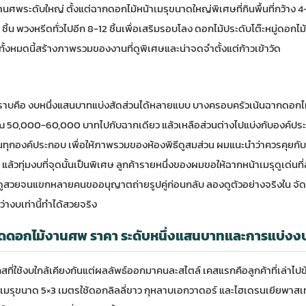
พระดับใหญ่ ตั้งแต่ฉากดอกไม้หน้าเมรุขนาดใหญ่พิเศษที่กินพื้นที่กว้าง
้น พวงหรีดทั่วไปอีก 8-12 ชิ้นเพื่อเสริมรอบโลง ดอกไม้ประดับโต๊ะหมู่ดอกไม
ั้งหมดนี้สร้างภาพรวมของงานที่ดูพิเศษและน่าจดจำตั้งแต่ก้าวเข้าวัด
ม่ทราบคือ งบหนึ่งแสนบาทแบ่งสัดส่วนได้หลายแบบ บางครอบครัวเน้นฉากดอกไม้
าณ 50,000-60,000 บาทไปกับฉากเดียว แล้วเหลือส่วนต่างไปแบ่งกับองค์ปร
นทุกองค์ประกอบ เพื่อให้ภาพรวมของห้องพิธีดูสมส่วน ผมแนะนำว่าควรคุยกับช
แล้วทุ่มงบที่จุดนั้นเป็นพิเศษ ลูกค้ารายหนึ่งของผมขอให้ฉากหน้าเมรุดูเด่น
ากดูสวยจนแขกหลายคนขออนุญาตถ่ายรูปคู่ก่อนกลับ ลองดูตัวอย่างจริงใน
จั
่างบเท่านี้ทำได้สวยจริง
ัดดอกไม้งานศพ ราคา ระดับหนึ่งแสนบาทและการแบ่งง
ที่ใช้งบใกล้เคียงกันแต่ผลลัพธ์ออกมาคนละสไตล์ เคสแรกคือลูกค้าที่เล่าไป
าเมรุขนาด 5×3 เมตรใช้ดอกลิลลี่ขาว กุหลาบเอกวาดอร์ และไฮเดรนเยียพา