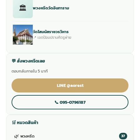
🏛
พวงหรีดวัดอินทาราม
วัดโสมนัสราชวรวิหาร
📍 เขตป้อมปราบศัตรูพ่าย
💬 สั่งพวงหรีดเลย
ตอบกลับภายใน 5 นาที
LINE @aorest
📞 095-0796187
🛒 หมวดสินค้า
🌿
พวงหรีด
37