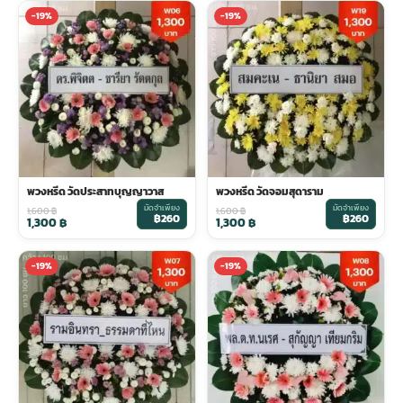
-19%
-19%
พวงหรีด วัดประสาทบุญญาวาส
พวงหรีด วัดจอมสุดาราม
มัดจำเพียง
มัดจำเพียง
1,600
฿
1,600
฿
฿260
฿260
1,300
฿
1,300
฿
-19%
-19%