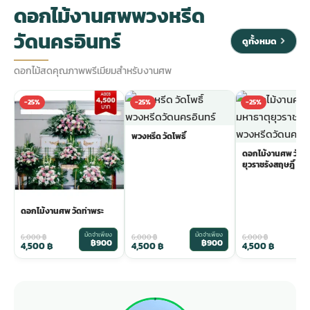
ดอกไม้งานศพพวงหรีด
วัดนครอินทร์
ดูทั้งหมด
ดอกไม้สดคุณภาพพรีเมียมสำหรับงานศพ
-25%
-25%
-25%
พวงหรีด วัดโพธิ์
ดอกไม้งานศพ วัดม
ยุวราชรังสฤษฎิ์
ดอกไม้งานศพ วัดท่าพระ
มัดจำเพียง
มัดจำเพียง
ม
6,000
฿
6,000
฿
6,000
฿
฿900
฿900
4,500
฿
4,500
฿
4,500
฿