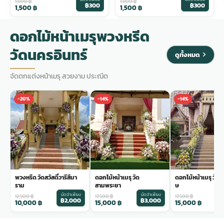
1,800
฿
1,800
฿
฿300
฿300
1,500
฿
1,500
฿
ดอกไม้หน้าเมรุพวงหรีด
วัดนครอินทร์
ดูทั้งหมด
จัดตกแต่งหน้าเมรุ สวยงาม ประณีต
-20%
-14%
-14%
พวงหรีด วัดสวัสดิ์วารีสีมา
ดอกไม้หน้าเมรุ วัด
ดอกไม้หน้าเมรุ วัดร
ราม
สามพระยา
ษ
มัดจำเพียง
มัดจำเพียง
ม
12,500
฿
17,500
฿
17,500
฿
฿2,000
฿3,000
฿
10,000
฿
15,000
฿
15,000
฿