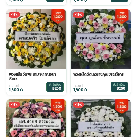
พวงดอกไม้งานศพ
-19%
-19%
tpdecorate ปูพื้น
พวงหรีด วัดพระราม 9 กาญจนา
พวงหรีด วัดเทวราชกุญชรวรวิหาร
ภิเษก
มัดจำเพียง
มัดจำเพียง
1,600
฿
1,600
฿
฿260
฿260
1,300
฿
1,300
฿
-19%
-19%