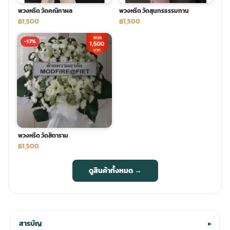
พวงหรีด วัดคณิกาผล
พวงหรีด วัดสุนทรธรรมทาน
฿1,500
฿1,500
-17%
พวงหรีด วัดสิตาราม
฿1,500
ดูสินค้าทั้งหมด →
สารบัญ
▾