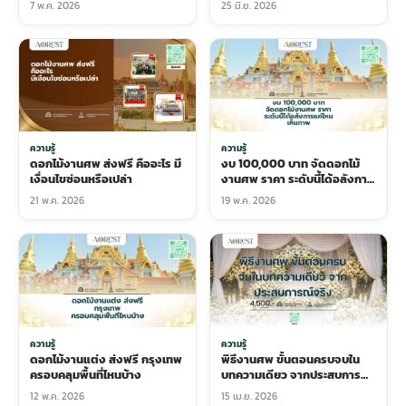
7 พ.ค. 2026
25 มิ.ย. 2026
ความรู้
ความรู้
ดอกไม้งานศพ ส่งฟรี คืออะไร มี
งบ 100,000 บาท จัดดอกไม้
เงื่อนไขซ่อนหรือเปล่า
งานศพ ราคา ระดับนี้ได้อลังการ
แค่ไหน เห็นภาพ
21 พ.ค. 2026
19 พ.ค. 2026
ความรู้
ความรู้
ดอกไม้งานแต่ง ส่งฟรี กรุงเทพ
พิธีงานศพ ขั้นตอนครบจบใน
ครอบคลุมพื้นที่ไหนบ้าง
บทความเดียว จากประสบการณ์
จริง
12 พ.ค. 2026
15 เม.ย. 2026