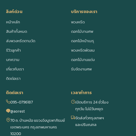
ลิงก์ด่วน
บริการของเรา
หน้าหลัก
พวงหรีด
สินค้าทั้งหมด
ดอกไม้งานศพ
ส่งพวงหรีดตามวัด
ดอกไม้หน้าเมรุ
รีวิวลูกค้า
พวงหรีดพัดลม
บทความ
ดอกไม้งานแต่ง
เกี่ยวกับเรา
รับจัดงานศพ
ติดต่อเรา
ติดต่อเรา
เวลาทำการ
095-0796187
เปิดบริการ 24 ชั่วโมง
ทุกวัน ไม่มีวันหยุด
@aorest
จัดส่งทั่วกรุงเทพฯ
70 ถ. บ้านหม้อ แขวงวังบูรพาภิรมย์
และปริมณฑล
เขตพระนคร กรุงเทพมหานคร
10200