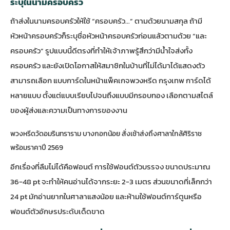
ระบุในนามครอบครัว
ถ้าส่งในนามครอบครัวให้ใช้ “ครอบครัว…” ตามด้วยนามสกุล ถ้ามี
หัวหน้าครอบครัวก็ระบุชื่อหัวหน้าครอบครัวก่อนแล้วตามด้วย “และ
ครอบครัว” รูปแบบนี้ดีตรงที่ทำให้เจ้าภาพรู้สึกว่ามีน้ำใจส่งทั้ง
ครอบครัว และยังเปิดโอกาสให้สมาชิกในบ้านที่ไม่ได้มาได้แสดงตัว
สามารถเลือก
แบบการ์ดในหน้าแพ็คเกจพวงหรีด กรุงเทพ การ์ดได้
หลายแบบ
ตั้งแต่แบบเรียบไปจนถึงแบบมีกรอบทอง เลือกตามสไตล์
ของผู้ส่งและความเป็นทางการของงาน
พวงหรีดวัดอมรินทราราม บางกอกน้อย สั่งเช้าส่งถึงศาลาใกล้ศิริราช
พร้อมราคาปี 2569
อีกเรื่องที่ลืมไม่ได้คือฟอนต์ การใช้ฟอนต์ตัวบรรจง ขนาดประมาณ
36-48 pt จะทำให้คนอ่านได้จากระยะ 2-3 เมตร ส่วนขนาดที่เล็กกว่า
24 pt มักอ่านยากในศาลาแสงน้อย และห้ามใช้ฟอนต์การ์ตูนหรือ
ฟอนต์ตัวอักษรประดับเด็ดขาด