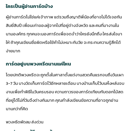
ใครเป็นผู้อ่านการ์ดบ้าง
ผู้อ่านการ์ดไม่ใช่แค่เจ้าภาพ แต่รวมถึงญาติพี่น้องที่อาจไม่ได้เจอกัน
สิบยี่สิบปี เพื่อนเก่าของผู้จากไปที่อยู่ต่างจังหวัด และคนที่มางานใน
นามองค์กร ทุกคนจะมองการ์ดเพื่อจดจำว่าใครยังนึกถึง ใครส่งใจมา
ให้ ถ้าคุณเขียนชื่อผิดหรือใช้คำไม่เหมาะกับวัย จะกระทบความรู้สึกได้
ง่ายมาก
การ์ดอยู่บนพวงหรีดนานแค่ไหน
โดยปกติพวงหรีดจะถูกตั้งในศาลาตั้งแต่งานสวดคืนแรกจนถึงวันเผา
3-7 วัน บางวัดเก็บการ์ดไว้อีกหลายเดือน บางบ้านเก็บไว้บนหิ้งหลังจบ
งานเพื่อทำพิธีในวันครบรอบ ความถาวรของการ์ดเทียบกับดอกไม้สด
ที่อยู่ได้ไม่กี่วันจึงต่างกันมาก คุณกำลังเขียนข้อความที่อาจถูกอ่าน
นานกว่าที่คิด
พวงหรีดพัดลม ส่งด่วน