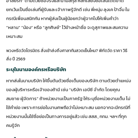
อาลัยรัก” ตามด้วยชื่อจริงและนามสกุล หลีกเลี่ยงชื่อเล่นเด็ดขาด
ยกเว้นเป็นชื่อเล่นที่ผู้รับและเจ้าภาพรู้จักดี เช่น พี่หนุ่ม ลุงเค ป้าจิ๋ม ใน
กรณีเพื่อนสนิทกัน หากผู้ส่งเป็นผู้น้อยกว่าผู้จากไปให้เพิ่มคำว่า
“หลาน” “น้อง” หรือ “ลูกศิษย์” ไว้ข้างหน้าชื่อ จะดูสุภาพและสมความ
เหมาะสม
พวงหรีดวัดไตรมิตร สั่งเช้าส่งถึงศาลาทันสวดเย็นไหม? พิกัดวัด ราคา วิธี
สั่ง ปี 2569
ระบุในนามองค์กรหรือบริษัท
หากส่งในนามบริษัท ให้ขึ้นต้นด้วยชื่อเต็มของบริษัท ตามด้วยตำแหน่ง
ของผู้บริหารหรือเจ้าของถ้ามี เช่น “บริษัท เอบีซี จำกัด โดยคุณ
สมชาย ผู้จัดการ” ถ้าหน่วยงานเป็นภาครัฐ ให้ระบุชื่อหน่วยงานเต็ม ไม่
ใช้คำย่อ เพราะการย่อในงานศพถือว่าไม่เหมาะสม นอกจากจะมีกรณีที่
หน่วยงานนั้นใช้ชื่อย่อเป็นทางการอยู่แล้ว เช่น สสส., กทม. ฯลฯ ที่ทุก
คนรู้จัก