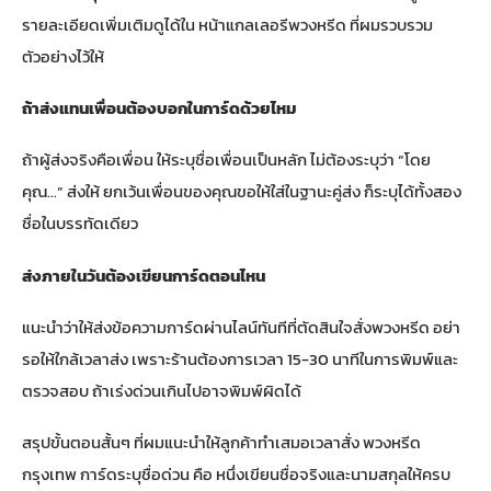
รายละเอียดเพิ่มเติมดูได้ใน
หน้าแกลเลอรีพวงหรีด
ที่ผมรวบรวม
ตัวอย่างไว้ให้
ถ้าส่งแทนเพื่อนต้องบอกในการ์ดด้วยไหม
ถ้าผู้ส่งจริงคือเพื่อน ให้ระบุชื่อเพื่อนเป็นหลัก ไม่ต้องระบุว่า “โดย
คุณ…” ส่งให้ ยกเว้นเพื่อนของคุณขอให้ใส่ในฐานะคู่ส่ง ก็ระบุได้ทั้งสอง
ชื่อในบรรทัดเดียว
ส่งภายในวันต้องเขียนการ์ดตอนไหน
แนะนำว่าให้ส่งข้อความการ์ดผ่านไลน์ทันทีที่ตัดสินใจสั่งพวงหรีด อย่า
รอให้ใกล้เวลาส่ง เพราะร้านต้องการเวลา 15-30 นาทีในการพิมพ์และ
ตรวจสอบ ถ้าเร่งด่วนเกินไปอาจพิมพ์ผิดได้
สรุปขั้นตอนสั้นๆ ที่ผมแนะนำให้ลูกค้าทำเสมอเวลาสั่ง
พวงหรีด
กรุงเทพ การ์ดระบุชื่อด่วน
คือ หนึ่งเขียนชื่อจริงและนามสกุลให้ครบ