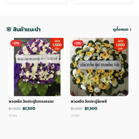
🌸 สินค้าแนะนำ
ดูทั้งหมด
-17%
-17%
-
พวงหรีด วัดประดู่ในทรงธรรม
พวงหรีด วัดประดู่ฉิมพลี
พวง
฿1,500
฿1,500
฿1,800
฿1,800
฿1,
194
188
1