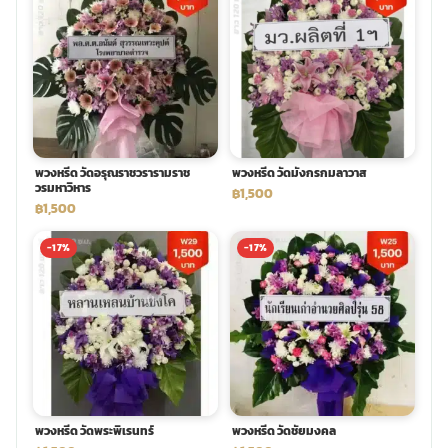
พวงหรีด วัดอรุณราชวรารามราช
พวงหรีด วัดมังกรกมลาวาส
วรมหาวิหาร
฿1,500
฿1,500
-17%
-17%
พวงหรีด วัดพระพิเรนทร์
พวงหรีด วัดชัยมงคล