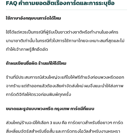
FAQ คำถามยอดฮิตเรื่องการ์ดและการระบุชื่อ
ใช้ภาษาอังกฤษบนการ์ดได้ไหม
ใช้ได้แต่ควรเป็นกรณีที่ผู้รับเป็นชาวต่างชาติหรือทำงานในองค์กร
นานาชาติเท่านั้น ในกรณีทั่วไปการใช้ภาษาไทยจะเหมาะสมที่สุดและไม่
ทำให้เจ้าภาพรู้สึกอึดอัด
ถ้าผมเขียนชื่อผิด ร้านแก้ให้ได้ไหม
ร้านที่มีประสบการณ์ส่วนใหญ่จะแก้ไขให้ฟรีถ้าแจ้งก่อนพวงหรีดออก
จากร้าน แต่ถ้าออกแล้วต้องเสียค่าจัดส่งใหม่ ผมจึงแนะนำให้ส่งภาพ
การ์ดดิจิทัลให้ตรวจก่อนพิมพ์ทุกครั้ง
ขนาดและรูปแบบพวงหรีด กรุงเทพ การ์ดมีกี่แบบ
ส่วนใหญ่ร้านจะมีให้เลือก 3 แบบ คือ การ์ดยาวสำหรับชื่อยาวๆ การ์ด
สี่เหลี่ยมจัตุรัสสำหรับชื่อสั้น และการ์ดทรงโอวัลสำหรับงานหรูหรา