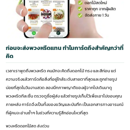
ก่อนจะส่งพวงหรีดแทน ทำไมการ์ดถึงสำคัญกว่าที่
คิด
เวลาเราพูดถึงพวงหรีด คนมักจะคิดถึงดอกไม้ ทรง และสีก่อน แต่
ความจริงแล้วการ์ดคือสิ่งที่อยู่ใกล้ระดับสายตาที่สุดและถูกถ่ายรูป
บ่อยที่สุดในวันงานสวด ลองนึกภาพญาติของผู้จากไปเดินมาดู
พวงหรีดทีละชิ้น ตรวจดูชื่อผู้ส่ง แล้วถ่ายรูปเก็บไว้เพื่อเอาไปขอบคุณ
ภายหลัง การ์ดจึงเป็นทั้งของขวัญและบันทึก เป็นเอกสารทางอารมณ์
ที่ผู้คนจะอ่านซ้ำๆ ในช่วงที่ความรู้สึกอ่อนไหวที่สุด
พวงหรีดดอกไม้สด ส่งด่วน