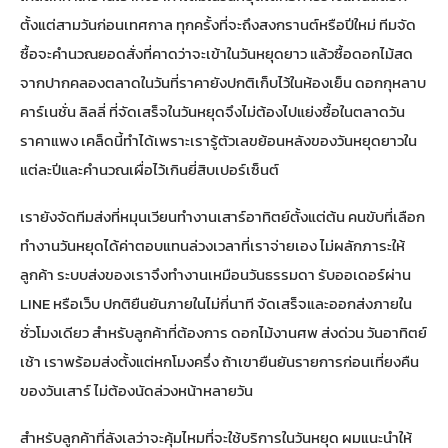
ตั้งแต่สามวันก่อนเทศกาล ทุกครั้งที่จะถึงสงกรานต์หรือปีใหม่ ทีมจัด
ซื้อจะคำนวณยอดสั่งที่คาดว่าจะเข้าในวันหยุดยาว แล้วซื้อดอกไม้สด
จากปากคลองตลาดในวันที่ราคายังปกติเก็บไว้ในห้องเย็น ดอกกุหลาบ
คาร์เนชั่น ลิลลี่ ที่จัดเสร็จในวันหยุดจึงไม่ต้องไปแย่งซื้อในตลาดวัน
ราคาแพง เคล็ดนี้ทำได้เพราะเรารู้ตัวเลขย้อนหลังของวันหยุดยาวใน
แต่ละปีและคำนวณเผื่อไว้เกินยี่สิบเปอร์เซ็นต์
เรายังจัดทีมส่งที่หมุนเวียนทำงานเสาร์อาทิตย์ตั้งแต่ต้น คนขับที่เลือก
ทำงานวันหยุดได้ค่าตอบแทนล่วงเวลาที่เราจ่ายเอง ไม่ผลักภาระให้
ลูกค้า ระบบส่งของเราจึงทำงานเหมือนวันธรรมดา รับออเดอร์ผ่าน
LINE หรือเว็บ ปกติยืนยันภายในไม่กี่นาที จัดเสร็จและออกส่งภายใน
ชั่วโมงเดียว สำหรับลูกค้าที่ต้องการ ดอกไม้งานศพ ส่งด่วน วันอาทิตย์
เช้า เราพร้อมส่งตั้งแต่หกโมงครึ่ง ถ้าเขายืนยันรายการก่อนเที่ยงคืน
ของวันเสาร์ ไม่ต้องนัดล่วงหน้าหลายวัน
สำหรับลูกค้าที่ลังเลว่าจะคุ้มไหมที่จะใช้บริการในวันหยุด ผมแนะนำให้