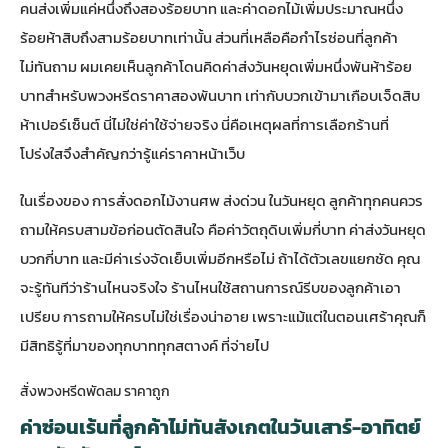
คนส่งเพิ่มแค่หนึ่งถึงสองร้อยบาท และค่าดอกไม้เพิ่มประมาณหนึ่ง
ร้อยห้าสิบถึงสามร้อยบาทเท่านั้น ส่วนที่เหลือคือกำไรซ่อนที่ลูกค้า
ไม่ทันถาม ผมเคยเห็นลูกค้าโดนคิดค่าส่งวันหยุดเพิ่มหนึ่งพันห้าร้อย
บาทสำหรับพวงหรีดราคาสองพันบาท เท่ากับบวกเข้ามาเกือบเจ็ดสิบ
ห้าเปอร์เซ็นต์ นี่ไม่ใช่ค่าใช้จ่ายจริง นี่คือเหตุผลที่การเลือกร้านที่
โปร่งใสจึงสำคัญกว่ารู้แค่ราคาหน้าเว็บ
ในเรื่องของ
การสั่งดอกไม้งานศพ ส่งด่วน ในวันหยุด
ลูกค้าทุกคนควร
ถามให้ครบสามข้อก่อนตัดสินใจ คือค่าวัตถุดิบเพิ่มกี่บาท ค่าส่งวันหยุด
บวกกี่บาท และมีค่าเร่งจัดเย็บเพิ่มอีกหรือไม่ ถ้าได้ตัวเลขแยกชัด คุณ
จะรู้ทันทีว่าร้านไหนจริงใจ ร้านไหนใช้สถานการณ์รีบของลูกค้าเอา
เปรียบ การถามให้ครบไม่ใช่เรื่องน่าอาย เพราะแม้แต่ในตอนเศร้าคุณก็
มีสิทธิรู้ที่มาของทุกบาททุกสตางค์ ที่จ่ายไป
สั่งพวงหรีดพัดลม ราคาถูก
ค่าซ่อนเร้นที่ลูกค้าไม่ทันสังเกตในวันเสาร์-อาทิตย์