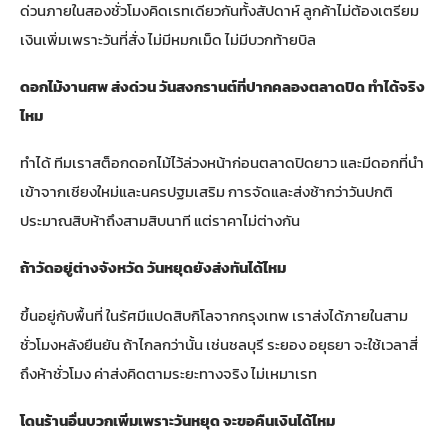
ด่วนภายในสองชั่วโมงคิดเรทเดียวกันทั้งสัปดาห์ ลูกค้าไม่ต้องเตรียม
เงินเพิ่มเพราะวันที่สั่ง ไม่มีหมกเม็ด ไม่มีบวกท้ายบิล
ดอกไม้งานศพ ส่งด่วน วันสงกรานต์ที่ปากคลองตลาดปิด ทำได้จริง
ไหม
ทำได้ ทีมเราสต็อกดอกไม้ไว้ล่วงหน้าก่อนตลาดปิดยาว และมีดอกที่นำ
เข้าจากเชียงใหม่และนครปฐมเสริม การจัดและส่งช้ากว่าวันปกติ
ประมาณสิบห้าถึงสามสิบนาที แต่ราคาไม่ต่างกัน
ถ้าวัดอยู่ต่างจังหวัด วันหยุดยังส่งทันได้ไหม
ขึ้นอยู่กับพื้นที่ ในรัศมีแปดสิบกิโลจากกรุงเทพ เราส่งได้ภายในสาม
ชั่วโมงหลังยืนยัน ถ้าไกลกว่านั้น เช่นชลบุรี ระยอง อยุธยา จะใช้เวลาสี่
ถึงห้าชั่วโมง ค่าส่งคิดตามระยะทางจริง ไม่เหมาเรท
โดนร้านอื่นบวกเพิ่มเพราะวันหยุด จะขอคืนเงินได้ไหม