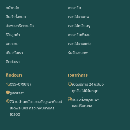
หน้าหลัก
พวงหรีด
สินค้าทั้งหมด
ดอกไม้งานศพ
ส่งพวงหรีดตามวัด
ดอกไม้หน้าเมรุ
รีวิวลูกค้า
พวงหรีดพัดลม
บทความ
ดอกไม้งานแต่ง
เกี่ยวกับเรา
รับจัดงานศพ
ติดต่อเรา
ติดต่อเรา
เวลาทำการ
095-0796187
เปิดบริการ 24 ชั่วโมง
ทุกวัน ไม่มีวันหยุด
@aorest
จัดส่งทั่วกรุงเทพฯ
70 ถ. บ้านหม้อ แขวงวังบูรพาภิรมย์
และปริมณฑล
เขตพระนคร กรุงเทพมหานคร
10200