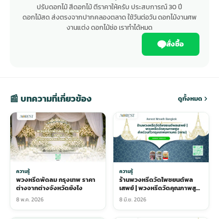
ปรับดอกไม้ สีดอกไม้ ตีราคาให้ครับ ประสบการณ์ 30 ปี
ดอกไม้สด ส่งตรงจากปากคลองตลาด ใช้วันต่อวัน ดอกไม้งานศพ
งานแต่ง ดอกไม้ช่อ เราทำได้หมด
สั่งซื้อ
📰 บทความที่เกี่ยวข้อง
ดูทั้งหมด
ความรู้
ความรู้
พวงหรีดพัดลม กรุงเทพ ราคา
ร้านพวงหรีดวัดไพชยนต์พล
ต่างจากต่างจังหวัดยังไง
เสพย์ | พวงหรีดวัดคุณภาพสูง
ส่งด่วนทั่วกรุงเทพมหานคร
8 พ.ค. 2026
8 มิ.ย. 2026
(กทม)