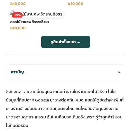
฿40,000
฿40,000
-27%
ดอกไม้งานศพ วัดราชสิงขร
฿40,000
ดูสินค้าทั้งหมด →
สารบัญ
▾
สิ่งที่จะเล่าต่อจากนี้คือมุมจากคนทำงานในร้านดอกไม้จริงๆ ไม่ใช่
ข้อมูลที่ก็อปจาก Google มาวางต่อๆกัน ผมจะแยกให้ดูชัดว่าค่าเพิ่มที่
บางร้านอ้างนั้นมันมาจากต้นทุนตรงไหน อันไหนคือต้นทุนจริงตาม
มาตรฐานอุตสาหกรรม อันไหนคือบวกเกินจริงเพราะรู้ว่าลูกค้ารีบจน
ไม่ทันต่อรอง