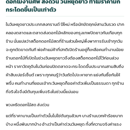
ดอกไม้งานศพ ส่งด่วน วันหยุดยาว ทำไมราคามัก
กระโดดขึ้นเป็นเท่าตัว
ในวันหยุดยาวประเภทสงกรานต์ ปีใหม่ หรือนักขัตฤกษ์สามวันรวด ปาก
คลองตลาดและตลาดส่งดอกไม้หลักของกรุงเทพปิดยาวกันเกือบทุก
ร้าน นั่นแปลว่าสต็อกดอกไม้สดที่ร้านส่วนใหญ่พึ่งพาการรับเช้าทุกวัน
จะถูกตัดขาดทันที พ่อค้าแม่ค้าที่ปกติเปิดร้านอยู่ก็เหลือคนทำงานน้อย
ร้านดอกไม้ที่เปิดในช่วงวันหยุดยาวจึงต้องสต็อกดอกไม้ไว้ก่อนล่วง
หน้า ราคาวัตถุดิบในวันก่อนปิดตลาดจะกระโดดขึ้นประมาณสามสิบถึง
ห้าสิบเปอร์เซ็นต์ เพราะทุกคนรู้ว่าวันถัดไปจะหายาก แย่งกันซื้อกันให้
พรึ่บ คนทำงานที่ยอมเข้ากะวันหยุดก็ขอค่าตัวเพิ่มเป็นธรรมดา ทุกร้าน
ที่จริงใจจึงมีต้นทุนเพิ่มจริงในช่วงนี้แน่นอน
พวงหรีดดอกไม้สด ส่งด่วน
แต่ที่ราคาบานเป็นเท่าตัวนั้นไม่ใช่ต้นทุนล้วนๆ บางร้านบวกห้าร้อยบาท
บ้าง หนึ่งพันบาทบ้าง อ้างว่าเป็นค่าด่วนวันหยุด ทั้งที่ความจริงค่าแรง