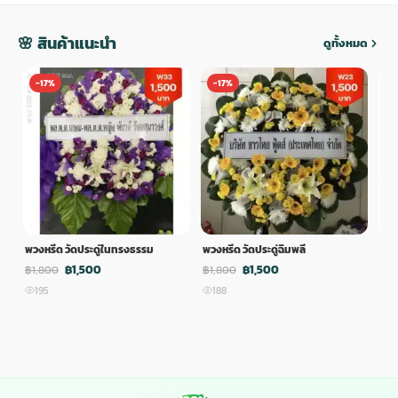
🌸 สินค้าแนะนำ
ดูทั้งหมด
-17%
-17%
-
พวงหรีด วัดประดู่ในทรงธรรม
พวงหรีด วัดประดู่ฉิมพลี
พวง
฿1,500
฿1,500
฿1,800
฿1,800
฿1,
195
188
1