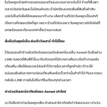
ในวันหยุดด้วยค่าตอบแทนของตัวเองจะคงราคาเดิมได้ ร้านที่พึ่งพา
ตลาดวันต่อวันและไม่มีคนขับประจำมักต้องบวกเพิ่มยี่สิบถึงห้าสิบ
เปอร์เซ็นต์เพื่อให้คนยอมมาทำงาน เลือกร้านที่เปิดวันหยุดเป็นปกติ
เป็นทางที่ปลอดภัยที่สุด เพราะร้านที่เปิดเฉพาะวันหยุดยาวมักไม่มีสต็
อกพร้อมและต้องบวกค่าซื้อด่วนมาเสมอ
สั่งคืนวันศุกร์เย็น ส่งเช้าวันเสาร์ ทำได้ไหม
ได้แน่นอนถ้าร้านยังเปิดรับออเดอร์หลังหกโมงเย็น Aorest รับสั่งผ่าน
LINE ตลอดยี่สิบสี่ชั่วโมง ทีมจัดดอกไม้กะกลางคืนจะเริ่มทำงานหลัง
เที่ยงคืน เพื่อให้ออเดอร์ส่งเช้าได้ภายในเวลาที่ลูกค้านัด ถ้าจะให้
แน่นอนยืนยันรายการก่อนเที่ยงคืนหรือเร็วกว่านั้นถ้าทำได้ ทีมเราตอบ
กลับใน LINE ภายในไม่กี่นาทีในเกือบทุกช่วงเวลา
ค่าด่วนวันเสาร์อาทิตย์ของ Aorest เท่าไหร่
เราไม่คิดค่าด่วนวันหยุดเพิ่ม ค่าส่งเสาร์อาทิตย์เท่าวันธรรมดา ค่าเร่ง