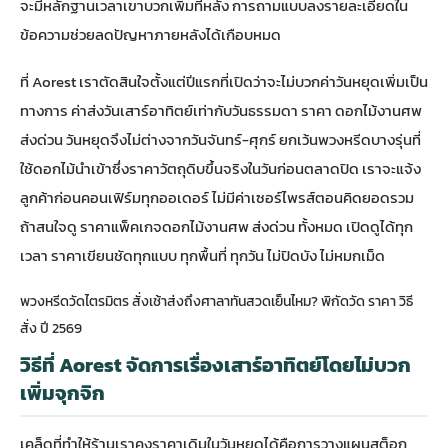
จะมีหลักฐานเวลาเขาบวกเพิ่มทีหลัง การถามแบบลงรายละเอียดใน
ข้อความช่วยลดปัญหาภายหลังได้เกือบหมด
ที่ Aorest เราตัดสินใจตั้งแต่ปีแรกที่เปิดว่าจะไม่บวกค่าวันหยุดเพิ่มเป็น
ทางการ ค่าส่งวันเสาร์อาทิตย์เท่ากับวันธรรมดา ราคา ดอกไม้งานศพ
ส่งด่วน วันหยุดจึงไม่ต่างจากวันจันทร์-ศุกร์ ยกเว้นพวงหรีดบางรุ่นที่
ใช้ดอกไม้นำเข้าซึ่งราคาวัตถุดิบขึ้นจริงในวันก่อนตลาดปิด เราจะแจ้ง
ลูกค้าก่อนคอนเฟิร์มทุกออเดอร์ ไม่มีค่าเซอร์ไพรส์ตอนคิดยอดรวม
ถ้าสนใจดู
ราคาแพ็คเกจดอกไม้งานศพ ส่งด่วน ทั้งหมด
เปิดดูได้ทุก
เวลา ราคาเขียนชัดทุกแบบ ทุกพื้นที่ ทุกวัน ไม่ปิดบัง ไม่หมกเม็ด
พวงหรีดวัดไตรมิตร สั่งเช้าส่งถึงศาลาทันสวดเย็นไหม? พิกัดวัด ราคา วิธี
สั่ง ปี 2569
วิธีที่ Aorest จัดการเรื่องเสาร์อาทิตย์โดยไม่บวก
เพิ่มจุกจิก
เคล็ดที่ทำให้ร้านเราคงราคาเดิมในวันหยุดได้คือการวางแผนสต็อก