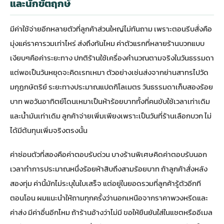
และนักขัตฤกษ์
มีค่าใช้จ่ายอีกหลายตัวที่ลูกค้าส่วนใหญ่ไม่ทันถาม เพราะตอนรีบสั่งคือ
มุ่งแค่ราคารวมเท่าไหร่ ส่งถึงทันไหม ค่าตัวแรกที่หลายร้านบวกแบบ
เงียบๆคือค่าระยะทาง ปกติร้านใช้เครื่องคำนวณตามจริงในวันธรรมดา
แต่พอเป็นวันหยุดจะคิดเรทเหมา ตัวอย่างเช่นส่งจากย่านสาทรไปวัด
มกุฏกษัตริย์ ระยะทางประมาณแปดกิโลเมตร วันธรรมดาเก็บสองร้อย
บาท พอวันอาทิตย์โดนเหมาเป็นห้าร้อยบาททั้งที่คนขับใช้เวลาเท่าเดิม
และน้ำมันเท่าเดิม ลูกค้าจ่ายเพิ่มเพียงเพราะเป็นวันที่ร้านเลือกบวก ไม่
ได้มีต้นทุนเพิ่มจริงตรงนั้น
ค่าซ่อนตัวที่สองคือค่าตอบรับด่วน บางร้านพิเศษคิดค่าตอบรับนอก
เวลาทำการประมาณหนึ่งร้อยห้าสิบถึงสามร้อยบาท ถ้าลูกค้าสั่งหลัง
สองทุ่ม ค่านี้มักไม่ระบุในใบเสร็จ แต่อยู่ในยอดรวมที่ลูกค้ารู้ตัวอีกที
ตอนโอน ผมแนะนำให้ถามทุกครั้งว่านอกเหนือจากราคาพวงหรีดและ
ค่าส่ง มีค่าอื่นอีกไหม ถ้าร้านอ้างว่าไม่มี ขอให้ยืนยันใส่ในแชตหรืออีเมล