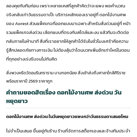
ลองคุยกับทีมก่อน เพราะหลายเคสที่ลูกค้าคิดว่าจะแพง พอคำนวณ
จริงกลับเท่าวันธรรมดาเป๊ะ บริการหลักของเราอยู่ที่
ดอกไม้งานศพ
ของ Aorest
ส่วนแพ็คเกจที่ออกแบบมาเฉพาะสำหรับสั่งด่วนอยู่ที่
หน้า
รวมแพ็คเกจส่งด่วน
เลือกแบบที่ตรงกับสไตล์และงบ แล้วทีมจะติดต่อ
กลับภายในห้านาที สิ่งที่เราอยากให้ลูกค้าได้รับในชั่วโมงเศร้าคือความ
รู้สึกปลอดภัยทางการเงิน ไม่ต้องลุ้นว่าโดนบวกเพิ่มอีกเท่าไหร่ในตอน
ที่ทุกอย่างเร่งรีบจนไม่ทันคิด
สั่งพวงหรีดวัดอมรินทราราม บางกอกน้อย สั่งเช้าส่งถึงศาลาใกล้ศิริราช
พร้อมราคาปี 2569 ราคาถูก
คำถามยอดฮิตเรื่อง ดอกไม้งานศพ ส่งด่วน วัน
หยุดยาว
ดอกไม้งานศพ ส่งด่วน ในวันหยุดยาวแพงกว่าวันธรรมดาเสมอไหม
ไม่จำเป็นเสมอ ขึ้นอยู่กับร้าน ร้านที่จัดการสต็อกเองและจ้างทีมประจำ