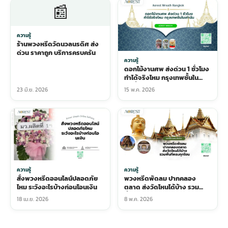
📰
ความรู้
ร้านพวงหรีดวัดนวลนรดิศ ส่ง
ด่วน ราคาถูก บริการครบครัน
ความรู้
ดอกไม้งานศพ ส่งด่วน 1 ชั่วโมง
ทำได้จริงไหม กรุงเทพชั้นใน
เท่านั้น
23 มิ.ย. 2026
15 พ.ค. 2026
ความรู้
ความรู้
สั่งพวงหรีดออนไลน์ปลอดภัย
พวงหรีดพัดลม ปากคลอง
ไหม ระวังอะไรบ้างก่อนโอนเงิน
ตลาด ส่งวัดไหนได้บ้าง รวม
พื้นที่ครบทุกโซน
18 เม.ย. 2026
8 พ.ค. 2026