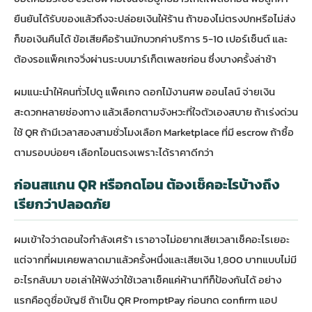
ยืนยันได้รับของแล้วถึงจะปล่อยเงินให้ร้าน ถ้าของไม่ตรงปกหรือไม่ส่ง
ก็ขอเงินคืนได้ ข้อเสียคือร้านมักบวกค่าบริการ 5-10 เปอร์เซ็นต์ และ
ต้องรอแพ็คเกจวิ่งผ่านระบบมาร์เก็ตเพลซก่อน ซึ่งบางครั้งล่าช้า
ผมแนะนำให้คนทั่วไปดู
แพ็คเกจ ดอกไม้งานศพ ออนไลน์ จ่ายเงิน
สะดวกหลายช่องทาง
แล้วเลือกตามจังหวะที่ใจตัวเองสบาย ถ้าเร่งด่วน
ใช้ QR ถ้ามีเวลาสองสามชั่วโมงเลือก Marketplace ที่มี escrow ถ้าซื้อ
ตามรอบบ่อยๆ เลือกโอนตรงเพราะได้ราคาดีกว่า
ก่อนสแกน QR หรือกดโอน ต้องเช็คอะไรบ้างถึง
เรียกว่าปลอดภัย
ผมเข้าใจว่าตอนใจกำลังเศร้า เราอาจไม่อยากเสียเวลาเช็คอะไรเยอะ
แต่จากที่ผมเคยพลาดมาแล้วครั้งหนึ่งและเสียเงิน 1,800 บาทแบบไม่มี
อะไรกลับมา ขอเล่าให้ฟังว่าใช้เวลาเช็คแค่ห้านาทีก็ป้องกันได้ อย่าง
แรกคือดูชื่อบัญชี ถ้าเป็น QR PromptPay ก่อนกด confirm แอป