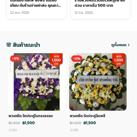
ดอกไม้งานศพ ส่งฟรี เปรียบ
ร้านพวงหรีดวัดแก้วไพฑูรย์ ส่ง
เทียบ กับร้านจ่ายค่าส่ง คุณภาพ
ด่วน ราคาเริ่ม 500 บาท
ต่างกันไหม
22 พ.ค. 2026
12 มิ.ย. 2026
🌸 สินค้าแนะนำ
ดูทั้งหมด
-17%
-17%
-
พวงหรีด วัดประดู่ในทรงธรรม
พวงหรีด วัดประดู่ฉิมพลี
พวง
฿1,500
฿1,500
฿1,800
฿1,800
฿1,
194
188
1