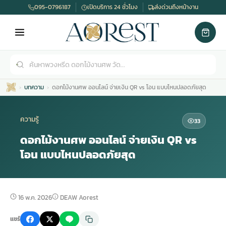
095-0796187
เปิดบริการ 24 ชั่วโมง
ส่งด่วนถึงหน้างาน
บทความ
ดอกไม้งานศพ ออนไลน์ จ่ายเงิน QR vs โอน แบบไหนปลอดภัยสุด
ความรู้
33
ดอกไม้งานศพ ออนไลน์ จ่ายเงิน QR vs
โอน แบบไหนปลอดภัยสุด
เมรุ
กไม้งานแต่ง
พวงหรีดพัดลม
รับจัดงานศพ
ดอกไม้หน้าศพ
พวงหรีด กรุงเทพ
หน้าเมรุ
กไม้งานแต่ง ราคา
พวงหรีดพัดลม ราคา
รับจัดงานศพ ราคา
ดอกไม้จัดงานศพ
พวงหรีดราคา
16 พ.ค. 2026
DEAW Aorest
แชร์
เมรุสีขาว
กไม้งานแต่ง ราคาถูก
พวงหรีดพัดลม ราคาถูก
รับจัดงานศพ ครบวงจร
จัดดอกไม้หน้าศพ
สั่งพวงหรีด