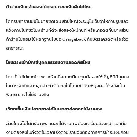
ถ้าจ่ายเงินแล้วของไม่ตรงปก ขอเงินคืนได้ไหม
ได้ครับถ้าร้านมีนโยบายชัดเจน ส่วนใหญ่จะระบุในเว็บว่าให้ถ่ายรูปแล้ว
แจ้งภายในกี่ชั่วโมง ร้านที่ดีจะส่งของใหม่ทันที หรือเครดิตคืนบางส่วน
ถ้าร้านไม่ยอม ใช้หลักฐานไปขอ chargeback กับบัตรเครดิตหรือรีวิว
สาธารณะ
โอนตรงเข้าบัญชีบุคคลธรรมดาปลอดภัยไหม
โดยทั่วไปไม่แนะนำ เพราะร้านที่จดทะเบียนถูกต้องจะใช้บัญชีนิติบุคคล
ในการรับเงินจากลูกค้า ถ้าร้านขอให้โอนเข้าบัญชีบุคคล ให้ระวังเป็น
พิเศษ อาจไม่ใช่ร้านจริง
เรียกเก็บเงินปลายทางได้ไหมเวลาส่งดอกไม้งานศพ
ส่วนใหญ่ไม่ได้ครับ เพราะดอกไม้งานศพต้องเตรียมล่วงหน้า และทีม
งานต้องส่งไปถึงวัดในเวลาเร่งด่วน ร้านจึงต้องการการชำระเงินก่อน