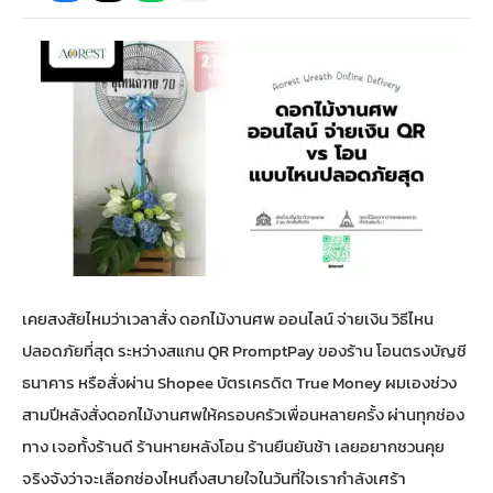
กไม้หน้าเมรุ
กไม้งานแต่ง กรุงเทพ
พวงหรีดพัดลม กรุงเทพ
รับจัดงานศพ กรุงเทพ
ดอกไม้หน้าหีบ
ร้านพวงหรีด
ดอกไม้หน้าเมรุ
ดดอกไม้งานแต่ง
พวงหรีดพัดลม ส่งด่วน
แพ็คเกจจัดงานศพ
ดอกไม้หน้างานศพ
ดอกไม้พวงหรีด
หน้าเมรุ ราคา
านดอกไม้งานแต่ง
สั่งพวงหรีดพัดลม
ค่าใช้จ่ายจัดงานศพ
ดอกไม้หน้าโลง
พวงหรีดปทุม
เมรุ กรุงเทพ
กไม้งานแต่ง แบบสวยๆ
ร้านพวงหรีดพัดลม
จัดงานศพ วัด
จัดดอกไม้หน้ารูป
พวงหรีดพระราม 2
เคยสงสัยไหมว่าเวลาสั่ง ดอกไม้งานศพ ออนไลน์ จ่ายเงิน วิธีไหน
ไม้หน้าเมรุ
พวงหรีดพัดลม ปากคลองตลาด
ขั้นตอนจัดงานศพ
จัดดอกไม้หน้าโลง
พวงหรีด ปากคลองตลาด
ปลอดภัยที่สุด ระหว่างสแกน QR PromptPay ของร้าน โอนตรงบัญชี
ธนาคาร หรือสั่งผ่าน Shopee บัตรเครดิต True Money ผมเองช่วง
เมรุ ราคาถูก
พวงหรีดพัดลม แบบสวยๆ
จัดงานศพ ราคาถูก
ดอกไม้ศพ
พวงหรีดราคาถูก
สามปีหลังสั่งดอกไม้งานศพให้ครอบครัวเพื่อนหลายครั้ง ผ่านทุกช่อง
ทาง เจอทั้งร้านดี ร้านหายหลังโอน ร้านยืนยันช้า เลยอยากชวนคุย
ไม้หน้าเมรุ
ดอกไม้งานศพ ส่งด่วน
พวงหรีดดอกไม้สด
จริงจังว่าจะเลือกช่องไหนถึงสบายใจในวันที่ใจเรากำลังเศร้า