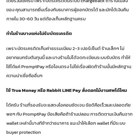
โดยรวมใช่ครับ เพราะบัตรเครดิตมีระบบ chargeback ถ้าร้านไม่ส่ง
ของ คุณสามารถยื่นเรื่องกับธนาคารผู้ออกบัตรได้ และมักได้เงินคืน
ภายใน 30-60 วัน แต่ต้องเก็บหลักฐานครบ
ทำไมร้านบางแห่งไม่รับบัตรเครดิต
เพราะบัตรเครดิตเก็บค่าธรรมเนียม 2-3 เปอร์เซ็นต์ ร้านเล็กๆ ไม่
อยากแบกรับต้นทุนนี้ และบางร้านไม่ได้จดทะเบียนระบบรับบัตร ทำให้
ใช้ได้แค่ PromptPay หรือโอนตรง ไม่ใช่เรื่องผิดถ้าร้านนั้นมีหลักฐาน
ความน่าเชื่อถืออื่นๆ
ใช้ True Money หรือ Rabbit LINE Pay สั่งดอกไม้งานศพได้ไหม
ได้ครับ ร้านที่รองรับจะแสดงไอคอนชัดเจน ข้อดีคือเร็วและปลอดภัย
พอๆ กับ PromptPay ข้อเสียคือถ้าร้านปลอม การติดตามเงินคืนจาก
wallet เหล่านี้บางทีช้ากว่าธนาคาร แนะนำให้เลือก wallet ที่มีระบบ
buyer protection