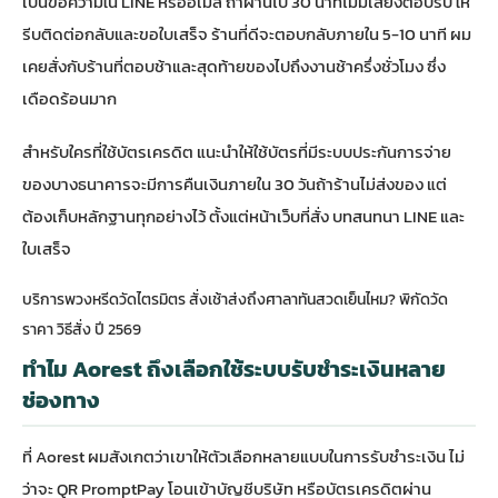
เป็นข้อความใน LINE หรืออีเมล ถ้าผ่านไป 30 นาทีไม่มีเสียงตอบรับ ให้
รีบติดต่อกลับและขอใบเสร็จ ร้านที่ดีจะตอบกลับภายใน 5-10 นาที ผม
เคยสั่งกับร้านที่ตอบช้าและสุดท้ายของไปถึงงานช้าครึ่งชั่วโมง ซึ่ง
เดือดร้อนมาก
สำหรับใครที่ใช้บัตรเครดิต แนะนำให้ใช้บัตรที่มีระบบประกันการจ่าย
ของบางธนาคารจะมีการคืนเงินภายใน 30 วันถ้าร้านไม่ส่งของ แต่
ต้องเก็บหลักฐานทุกอย่างไว้ ตั้งแต่หน้าเว็บที่สั่ง บทสนทนา LINE และ
ใบเสร็จ
บริการพวงหรีดวัดไตรมิตร สั่งเช้าส่งถึงศาลาทันสวดเย็นไหม? พิกัดวัด
ราคา วิธีสั่ง ปี 2569
ทำไม Aorest ถึงเลือกใช้ระบบรับชำระเงินหลาย
ช่องทาง
ที่ Aorest ผมสังเกตว่าเขาให้ตัวเลือกหลายแบบในการรับชำระเงิน ไม่
ว่าจะ QR PromptPay โอนเข้าบัญชีบริษัท หรือบัตรเครดิตผ่าน