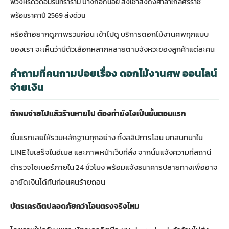
พวงหรีดวัดอมรินทราราม บางกอกน้อย สั่งเช้าส่งถึงศาลาใกล้ศิริราช
พร้อมราคาปี 2569 ส่งด่วน
หรือถ้าอยากดูภาพรวมก่อน เข้าไปดู
บริการดอกไม้งานศพทุกแบบ
ของเรา
จะเห็นว่ามีตัวเลือกหลากหลายตามจังหวะของลูกค้าแต่ละคน
คำถามที่คนถามบ่อยเรื่อง ดอกไม้งานศพ ออนไลน์
จ่ายเงิน
ถ้าผมจ่ายไปแล้วร้านหายไป ต้องทำยังไงเป็นขั้นตอนแรก
ขั้นแรกเลยให้รวมหลักฐานทุกอย่าง ทั้งสลิปการโอน บทสนทนาใน
LINE ใบเสร็จในอีเมล และภาพหน้าเว็บที่สั่ง จากนั้นแจ้งความที่สถานี
ตำรวจไซเบอร์ภายใน 24 ชั่วโมง พร้อมแจ้งธนาคารปลายทางเพื่ออาจ
อายัดเงินได้ทันก่อนคนร้ายถอน
บัตรเครดิตปลอดภัยกว่าโอนตรงจริงไหม