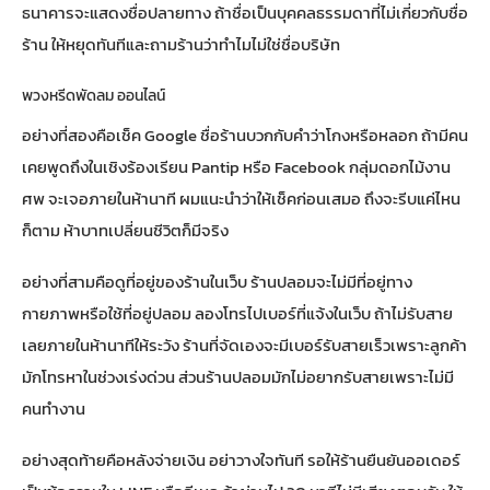
ธนาคารจะแสดงชื่อปลายทาง ถ้าชื่อเป็นบุคคลธรรมดาที่ไม่เกี่ยวกับชื่อ
ร้าน ให้หยุดทันทีและถามร้านว่าทำไมไม่ใช่ชื่อบริษัท
พวงหรีดพัดลม ออนไลน์
อย่างที่สองคือเช็ค Google ชื่อร้านบวกกับคำว่าโกงหรือหลอก ถ้ามีคน
เคยพูดถึงในเชิงร้องเรียน Pantip หรือ Facebook กลุ่มดอกไม้งาน
ศพ จะเจอภายในห้านาที ผมแนะนำว่าให้เช็คก่อนเสมอ ถึงจะรีบแค่ไหน
ก็ตาม ห้าบาทเปลี่ยนชีวิตก็มีจริง
อย่างที่สามคือดูที่อยู่ของร้านในเว็บ ร้านปลอมจะไม่มีที่อยู่ทาง
กายภาพหรือใช้ที่อยู่ปลอม ลองโทรไปเบอร์ที่แจ้งในเว็บ ถ้าไม่รับสาย
เลยภายในห้านาทีให้ระวัง ร้านที่จัดเองจะมีเบอร์รับสายเร็วเพราะลูกค้า
มักโทรหาในช่วงเร่งด่วน ส่วนร้านปลอมมักไม่อยากรับสายเพราะไม่มี
คนทำงาน
อย่างสุดท้ายคือหลังจ่ายเงิน อย่าวางใจทันที รอให้ร้านยืนยันออเดอร์