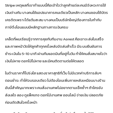
Stripe เหตุผลที่เขาทำแบบนี้คือเข้าใจว่าลูกค้าแต่ละคนมีจังหวะการใช้
เงินต่างกัน บางคนใช้แอปธนาคารคนเดียวเป็นหลัก บางคนชอบใช้บัตร
เครดิตเพราะได้แต้มสะสม บางคนเป็นบริษัทใหญ่ต้องการใบกำกับ
ภาษีจึงโอนแบบมีหลักฐานทางการเงินครบ
เคล็ดที่ผมเรียนรู้จากการคุยกับทีมงาน Aorest คือเขาจะส่งใบเสร็จ
และภาพหน้าวัดให้ลูกค้าทุกครั้งหลังจัดส่งสำเร็จ มีระบบยืนยันการ
ชำระเงินใน 5-10 นาที ผ่านทีมแอดมินที่อยู่ทั้งวัน ทำให้คนสั่งสบายใจว่า
เงินไม่หาย ดอกไม้ไม่หาย และมีคนติดตามต่อให้ตลอด
ในด้านราคาก็โปร่งใส แสดงราคาสุทธิที่เว็บ ไม่มีบวกค่าบริการลับๆ
ตอนชำระ ทำให้จบรอบเดียว ไม่ต้องโอนเพิ่มภายหลังเหมือนบางร้าน
อันนี้สำคัญมากเพราะคนสั่งงานศพไม่อยากตามเช็คซ้ำๆ ถ้าใครยัง
ลังเลใจ ลอง
ดูแพ็คเกจ ดอกไม้งานศพ ออนไลน์ จ่ายเงิน ปลอดภัย
ก่อนตัดสินใจครั้งหน้า