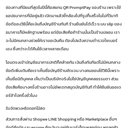
ช่องทางที่นิยมที่สุดในปีนี้คือสแกน QR PromptPay ของร้าน เพราะใช้
แอปธนาคารที่มีอยู่แล้ว เปิดมาแล้วชี้กล้องไปที่รูปก็เสร็จในไม่กี่วินาที
ข้อดีของวิธีนี้คือเงินถึงบัญชีร้านทันที ร้านยืนยันได้เร็ว ระบบ slip ของ
ธนาคารก็มีหลักฐานพร้อม แต่ข้อเสียคือถ้าร้านนั้นเป็นร้านปลอม เรา
จะไม่มีคนกลางช่วยให้เราขอเงินคืน ต้องไปแจ้งความตำรวจไซเบอร์
เอง ซึ่งกว่าจะได้คืนใช้เวลาหลายเดือน
โอนตรงเข้าบัญชีธนาคารปกติก็คล้ายกัน เงินถึงทันทีแต่ไม่มีคนกลาง
ข้อดีเพิ่มเติมคือเราเห็นชื่อบัญชีร้านชัดเจน บางคนชอบใช้วิธีนี้เพราะ
เห็นชื่อนิติบุคคล เห็นว่าเป็นบริษัทจริงไม่ใช่บัญชีบุคคลธรรมดา ส่วน
ข้อเสียคือบางครั้งร้านอาจไม่อัพเดทสมุดบัญชีทันที ทำให้ยืนยันออเด
อร์ช้าไปครึ่งชั่วโมง
รับจัดพวงหรีดดอกไม้สด
ส่วนการสั่งผ่าน Shopee LINE Shopping หรือ Marketplace อื่นๆ
ข้อดีคือมีระบบ escrow คือเงินจะอยู่กับมาร์เก็ตเพลซก่อน พอลูกค้า