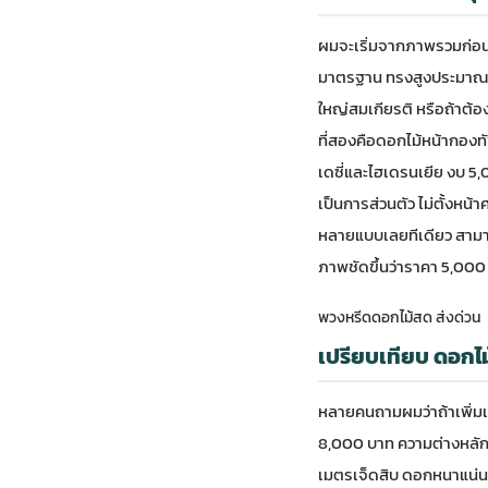
ผมจะเริ่มจากภาพรวมก่อน
มาตรฐาน ทรงสูงประมาณหนึ
ใหญ่สมเกียรติ หรือถ้าต้
ที่สองคือดอกไม้หน้ากองท
เดซี่และไฮเดรนเยีย งบ 5,
เป็นการส่วนตัว ไม่ตั้งหน้า
หลายแบบเลยทีเดียว สาม
ภาพชัดขึ้นว่าราคา 5,000
พวงหรีดดอกไม้สด ส่งด่วน
เปรียบเทียบ ดอกไ
หลายคนถามผมว่าถ้าเพิ่มเง
8,000 บาท ความต่างหลั
เมตรเจ็ดสิบ ดอกหนาแน่นกว่