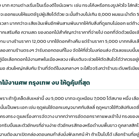
บาท ความต่างเริ่มเป็นเรื่องดีไซน์เฉพาะ เช่น ทรงโค้งหรือทรงรูปหัวใจ ใส่กล้ว
จะออกแบบให้แมตช์รูปผู้เสียได้ด้วย ฉะนั้นถ้างบไม่เกิน 8,000 ผมแนะนำตัด 
วลา มากกว่าจะเสียเงินเพิ่มอีกพันสามพันบาทให้กับสิ่งที่ดูแทบไม่ออก แต่ถ้างบเ
อยากเสริมคือ ความสด ของดอกไม้สำคัญกว่าราคาที่จ่ายไป ดอกที่จัดด้วยมือเช
มื่อวาน บางร้านราคา 12,000 บาทใช้ดอกค้างคืน แต่ร้านราคา 5,000 บาทกลับ
ลองถามร้านตรงๆ ว่ารับดอกตอนกี่โมง จัดให้กี่ชั่วโมงก่อนส่ง ตัวเลขแบบน
คู่มือเลือกดอกไม้งานศพในเมืองหลวง
เพิ่มเติมจะช่วยให้ตัดสินใจได้ว่าควรอยู่
อ ส่วนใหญ่กลับกัน ร้านที่จัดดีในงบกลางๆ จะใส่ใจจริงกว่าร้านระดับพรีเมี
ม้งานศพ กรุงเทพ งบ ให้ดูคุ้มที่สุด
พราะถ้ารู้เคล็ดลับเหล่านี้ งบ 5,000 บาทจะดูเหมือน 7,000 ได้สบาย หนึ่ง เ
นั้นเป็นพระเอก เช่น ฤดูฝนใช้ดอกเบญจมาศกับลิลลี่ ฤดูหนาวใช้ทิวลิปกับเด
้นโครงทรง ดูแลเรื่องการจัดวาง มากกว่าการอัดดอกราคาแพงเข้าไป ทรงของพ
อกริบบิ้นและตัวอักษรที่อ่านง่าย ตัวอักษรสีทองหรือดำบนพื้นขาว ดูคลาสสิกไม่
นต้องมาเปิดกล่องตอนคนกำลังนั่งฟังเทศน์ ห้า ถ้าเป็นไปได้ เลือกร้านที่อยู่