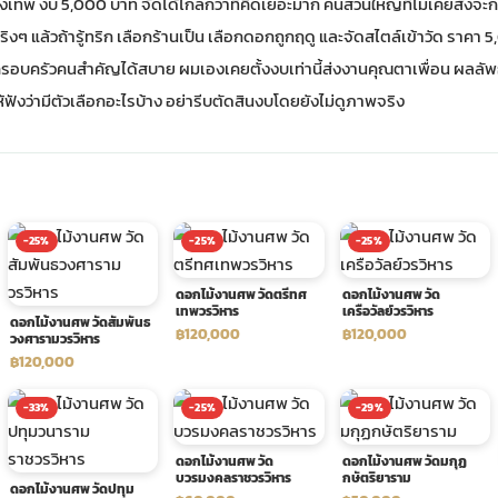
งเทพ งบ 5,000 บาท จัดได้ไกลกว่าที่คิดเยอะมาก คนส่วนใหญ่ที่ไม่เคยสั่งจะกลั
 จริงๆ แล้วถ้ารู้ทริก เลือกร้านเป็น เลือกดอกถูกฤดู และจัดสไตล์เข้าวัด รา
อบครัวคนสำคัญได้สบาย ผมเองเคยตั้งงบเท่านี้ส่งงานคุณตาเพื่อน ผลลัพธ์ดีก
้ฟังว่ามีตัวเลือกอะไรบ้าง อย่ารีบตัดสินงบโดยยังไม่ดูภาพจริง
-25%
-25%
-25%
ดอกไม้งานศพ วัดตรีทศ
ดอกไม้งานศพ วัด
เทพวรวิหาร
เครือวัลย์วรวิหาร
ดอกไม้งานศพ วัดสัมพันธ
฿120,000
฿120,000
วงศารามวรวิหาร
฿120,000
-33%
-25%
-29%
ดอกไม้งานศพ วัด
ดอกไม้งานศพ วัดมกุฏ
บวรมงคลราชวรวิหาร
กษัตริยาราม
ดอกไม้งานศพ วัดปทุม