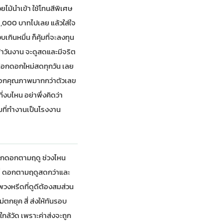
ยไม้นำเข้า ใช้โทนสีพิเศษ
5,000 บาทไปเลย แล้วใส่ใจ
กินหมื่น ก็คุ้มที่จะลงทุน
้าวันงาน จะดูสดและมีจริต
เลือกดอกใหม่สดทุกวัน เลย
ี้บอกคุณภาพมากกว่าตัวเลข
ที่งบไหน อย่าพึ่งคิดว่า
ยมที่ทำงานเป็นโรงงาน
ลือกดอกตามฤดู ช่วงไหน
ซี่ ดอกตามฤดูสดกว่าและ
วงหรีดที่ดูดีต้องสมส่วน
ตกยุค สี่ ส่งให้ทันรอบ
ใกล้วัด เพราะค่าส่งจะถูก