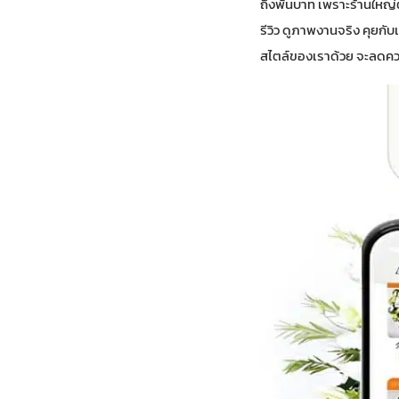
ถึงพันบาท เพราะร้านใหญ่
รีวิว ดูภาพงานจริง คุยกับ
สไตล์ของเราด้วย จะลดค