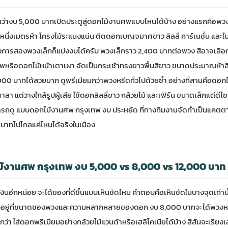
ว่างบ 5,000 บาทเปิดประตูสู่ดอกไม้งานศพแบบไหนได้บ้าง อย่างแรกคือ
่งเมตรห้า โครงไม้ระแนงแน่น ติดดอกเบญจมาศขาว ลิลลี่ คาร์เนชั่น และใบยู
องการสองพวงเล็กก็แบ่งงบได้ครับ พวงเล็กราว 2,400 บาทต่อพวง สีอาจเลือ
ัพหรือดอกไม้หน้าเตาเผา จัดเป็นกระเช้าทรงยาวพื้นสีขาว ขนาดประมาณห้าส
000 บาทได้สวยมาก ดูพรีเมียมกว่าพวงหรีดทั่วไปด้วยซ้ำ อย่างที่สามคือดอกไ
ศาลา แต่วางใกล้รูปผู้เสีย ใช้ดอกลิลลี่ขาว กล้วยไม้ และเฟิร์น ขนาดเล็กแต่ดีไ
ารถดู
แบบดอกไม้งานศพ กรุงเทพ งบ ประหยัด
ที่ทางทีมงานจัดทำเป็นแคตตา
 บาทไปไกลแค่ไหนได้จริงในเมือง
ม้งานศพ กรุงเทพ งบ 5,000 vs 8,000 vs 12,000 บาท
ินอีกหน่อย จะได้ของที่ดีขึ้นแบบเห็นชัดไหม คำตอบคือเห็นชัดในบางจุดเท่านั
กอยู่ที่ขนาดของพวงและความหลากหลายของดอก งบ 8,000 บาทจะได้พวงหร
า ใส่ดอกพรีเมียมอย่างกล้วยไม้แวนด้าหรือเฮลิโคเนียได้บ้าง สีสันจะเรียงเลเ