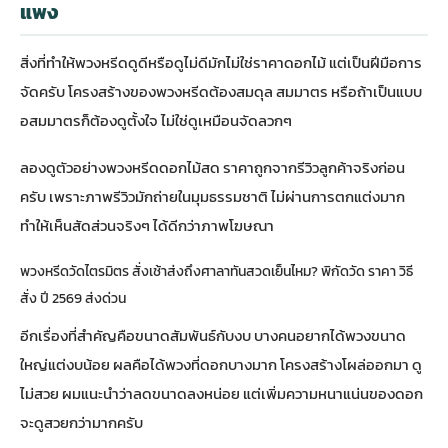
แพง
สิ่งที่ทำให้พวงหรีดดูดีหรือดูไม่ดีมักไม่ใช่ราคาดอกไม้ แต่เป็นฝีมือการ
จัดครับ โครงสร้างของพวงหรีดต้องสมดุล สมมาตร หรือถ้าเป็นแบบ
อสมมาตรก็ต้องดูตั้งใจ ไม่ใช่ดูเหมือนจัดลวกๆ
ลอง
ดูตัวอย่างพวงหรีดดอกไม้สด ราคาถูก
จากรีวิวลูกค้าจริงก่อน
ครับ เพราะภาพรีวิวมักถ่ายในมุมธรรมชาติ ไม่ผ่านการตกแต่งมาก
ทำให้เห็นสัดส่วนจริงๆ ได้ดีกว่าภาพโฆษณา
พวงหรีดวัดไตรมิตร สั่งเช้าส่งถึงศาลาทันสวดเย็นไหม? พิกัดวัด ราคา วิธี
สั่ง ปี 2569 ส่งด่วน
อีกเรื่องที่สำคัญคือขนาดสัมพันธ์กับงบ บางคนอยากได้พวงขนาด
ใหญ่แต่งบน้อย ผลคือได้พวงที่ดอกบางมาก โครงสร้างโผล่ออกมา ดู
ไม่สวย ผมแนะนำว่าลดขนาดลงหน่อย แต่เพิ่มความหนาแน่นของดอก
จะดูสวยกว่ามากครับ