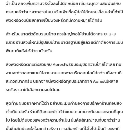
จำเป็น ลองเพิ่มความจริงใจลงไปนิดหน่อย เช่น ระบุความสัมพันธ์กับ
ครอบครัวว่ามาจากส่วนไหน หรือเพิ่มชื่อผู้ส่งให้ชัดเจน สิ่งเหล่านี้ทำให้
พวงหรีดงบน้อยกลายเป็นพวงหรีดที่มีความหมายได้ครับ
สำหรับขนาดตัวอักษรบนป้าย ควรใหญ่พอให้อ่านได้จากระยะ 2-3
เมตร ร้านส่วนใหญ่มีรูปแบบป้ายมาตรฐานอยู่แล้ว แต่ถ้าต้องการแบบ
พิเศษก็แจ้งได้ล่วงหน้าครับ
สั่งพวงหรีดตกแต่งสวยกับ Aorest
พร้อมระบุข้อความป้ายได้เลย ทีม
งานจะช่วยออกแบบให้สวยงาม และ
พวงหรีดออนไลน์ส่งด่วนถึงงาน
ก็
สะดวกมากครับ นอกจากนี้
พวงหรีดทุกประเภทจาก Aorest
มีหลาย
ระดับราคาให้เลือกตามงบได้เลย
สุดท้ายผมอยากฝากไว้ว่า อย่าประเมินค่าของการปรึกษาร้านก่อนสั่ง
ต่ำเกินไปครับ ร้านที่ดีจะแนะนำได้ว่าแบบไหนเหมาะกับงบและงานที่คุณ
ไป โดยไม่ดันของแพงกว่าความจำเป็น นั่นคือสัญญาณที่บอกว่าร้าน
นั้นซื่อสัตย์และใส่ใจลูกค้าจริงๆ การเลือกร้านที่ไว้ใจได้เป็นก้าวแรกที่