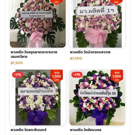
พวงหรีด วัดอรุณราชวรารามราช
พวงหรีด วัดมังกรกมลาวาส
วรมหาวิหาร
฿1,500
฿1,500
-17%
-17%
พวงหรีด วัดพระพิเรนทร์
พวงหรีด วัดชัยมงคล