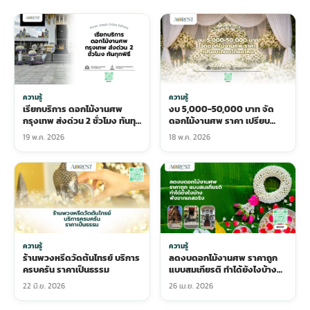
ความรู้
ความรู้
เรียกบริการ ดอกไม้งานศพ
งบ 5,000-50,000 บาท จัด
กรุงเทพ ส่งด่วน 2 ชั่วโมง ทันทุก
ดอกไม้งานศพ ราคา เปรียบ
พิธี
เทียบได้แค่ไหน
19 พ.ค. 2026
18 พ.ค. 2026
ความรู้
ความรู้
ร้านพวงหรีดวัดต้นไทรย์ บริการ
ลดงบดอกไม้งานศพ ราคาถูก
ครบครัน ราคาเป็นธรรม
แบบสมเกียรติ ทำได้ยังไงบ้าง
ฟังจากเคสจริง
22 มิ.ย. 2026
26 เม.ย. 2026