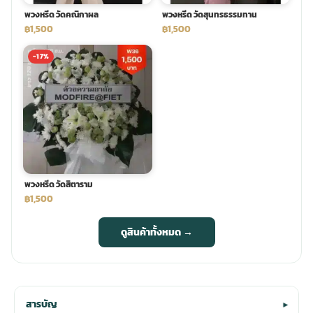
พวงหรีด วัดคณิกาผล
พวงหรีด วัดสุนทรธรรมทาน
฿1,500
฿1,500
-17%
พวงหรีด วัดสิตาราม
฿1,500
ดูสินค้าทั้งหมด →
สารบัญ
▾