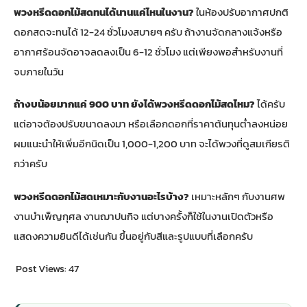
พวงหรีดดอกไม้สดทนได้นานแค่ไหนในงาน?
ในห้องปรับอากาศปกติ
ดอกสดจะทนได้ 12-24 ชั่วโมงสบายๆ ครับ ถ้างานจัดกลางแจ้งหรือ
อากาศร้อนจัดอาจลดลงเป็น 6-12 ชั่วโมง แต่เพียงพอสำหรับงานที่
จบภายในวัน
ถ้างบน้อยมากแค่ 900 บาท ยังได้พวงหรีดดอกไม้สดไหม?
ได้ครับ
แต่อาจต้องปรับขนาดลงมา หรือเลือกดอกที่ราคาต้นทุนต่ำลงหน่อย
ผมแนะนำให้เพิ่มอีกนิดเป็น 1,000-1,200 บาท จะได้พวงที่ดูสมเกียรติ
กว่าครับ
พวงหรีดดอกไม้สดเหมาะกับงานอะไรบ้าง?
เหมาะหลักๆ กับงานศพ
งานบำเพ็ญกุศล งานฌาปนกิจ แต่บางครั้งก็ใช้ในงานเปิดตัวหรือ
แสดงความยินดีได้เช่นกัน ขึ้นอยู่กับสีและรูปแบบที่เลือกครับ
Post Views:
47