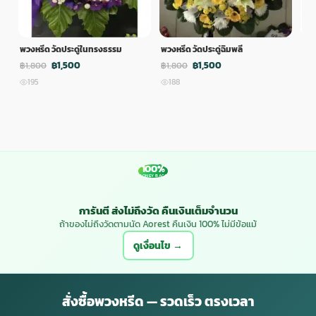
พวงหรีด วัดประดู่ในทรงธรรม
พวงหรีด วัดประดู่ฉิมพลี
พวง
฿1,500
฿1,500
฿1,800
฿1,800
฿1,
195
188
1
100%
MONEY BACK
การันตี ส่งไม่ถึงวัด คืนเงินเต็มจำนวน
ถ้าของไม่ถึงวัดตามนัด Aorest คืนเงิน 100% ไม่มีข้อแม้
ดูเงื่อนไข →
สั่งซื้อพวงหรีด — รวดเร็ว ตรงเวลา