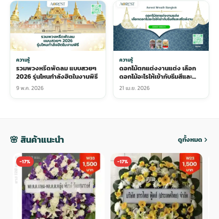
ความรู้
ความรู้
รวมพวงหรีดพัดลม แบบสวยๆ
ดอกไม้ตกแต่งงานแต่ง เลือก
2026 รุ่นไหนกำลังฮิตในงานพิธี
ดอกไม้อะไรให้เข้ากับธีมสีและ
สไตล์งาน
9 พ.ค. 2026
21 เม.ย. 2026
🌸 สินค้าแนะนำ
ดูทั้งหมด
-17%
-17%
-