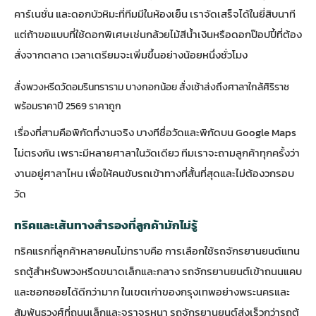
คาร์เนชั่น และดอกบัวหิมะที่ทีมมีในห้องเย็น เราจัดเสร็จได้ในยี่สิบนาที
แต่ถ้าขอแบบที่ใช้ดอกพิเศษเช่นกล้วยไม้สีน้ำเงินหรือดอกป๊อปปี้ที่ต้อง
สั่งจากตลาด เวลาเตรียมจะเพิ่มขึ้นอย่างน้อยหนึ่งชั่วโมง
สั่งพวงหรีดวัดอมรินทราราม บางกอกน้อย สั่งเช้าส่งถึงศาลาใกล้ศิริราช
พร้อมราคาปี 2569 ราคาถูก
เรื่องที่สามคือพิกัดที่งานจริง บางทีชื่อวัดและพิกัดบน Google Maps
ไม่ตรงกัน เพราะมีหลายศาลาในวัดเดียว ทีมเราจะถามลูกค้าทุกครั้งว่า
งานอยู่ศาลาไหน เพื่อให้คนขับรถเข้าทางที่สั้นที่สุดและไม่ต้องวกรอบ
วัด
ทริคและเส้นทางสำรองที่ลูกค้ามักไม่รู้
ทริคแรกที่ลูกค้าหลายคนไม่ทราบคือ การเลือกใช้รถจักรยานยนต์แทน
รถตู้สำหรับพวงหรีดขนาดเล็กและกลาง รถจักรยานยนต์เข้าถนนแคบ
และซอกซอยได้ดีกว่ามาก ในเขตเก่าของกรุงเทพอย่างพระนครและ
สัมพันธวงศ์ที่ถนนเล็กและจราจรหนา รถจักรยานยนต์ส่งเร็วกว่ารถตู้