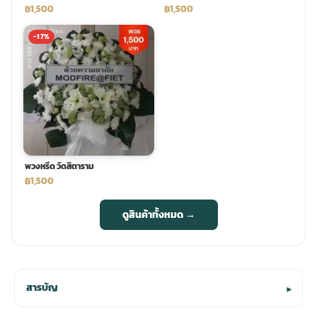
฿1,500
฿1,500
-17%
พวงหรีด วัดสิตาราม
฿1,500
ดูสินค้าทั้งหมด →
สารบัญ
▾