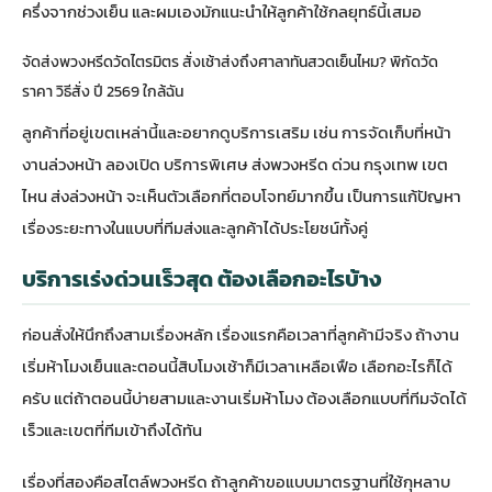
ครึ่งจากช่วงเย็น และผมเองมักแนะนำให้ลูกค้าใช้กลยุทธ์นี้เสมอ
จัดส่งพวงหรีดวัดไตรมิตร สั่งเช้าส่งถึงศาลาทันสวดเย็นไหม? พิกัดวัด
ราคา วิธีสั่ง ปี 2569 ใกล้ฉัน
ลูกค้าที่อยู่เขตเหล่านี้และอยากดูบริการเสริม เช่น การจัดเก็บที่หน้า
งานล่วงหน้า ลองเปิด
บริการพิเศษ ส่งพวงหรีด ด่วน กรุงเทพ เขต
ไหน ส่งล่วงหน้า
จะเห็นตัวเลือกที่ตอบโจทย์มากขึ้น เป็นการแก้ปัญหา
เรื่องระยะทางในแบบที่ทีมส่งและลูกค้าได้ประโยชน์ทั้งคู่
บริการเร่งด่วนเร็วสุด ต้องเลือกอะไรบ้าง
ก่อนสั่งให้นึกถึงสามเรื่องหลัก เรื่องแรกคือเวลาที่ลูกค้ามีจริง ถ้างาน
เริ่มห้าโมงเย็นและตอนนี้สิบโมงเช้าก็มีเวลาเหลือเฟือ เลือกอะไรก็ได้
ครับ แต่ถ้าตอนนี้บ่ายสามและงานเริ่มห้าโมง ต้องเลือกแบบที่ทีมจัดได้
เร็วและเขตที่ทีมเข้าถึงได้ทัน
เรื่องที่สองคือสไตล์พวงหรีด ถ้าลูกค้าขอแบบมาตรฐานที่ใช้กุหลาบ