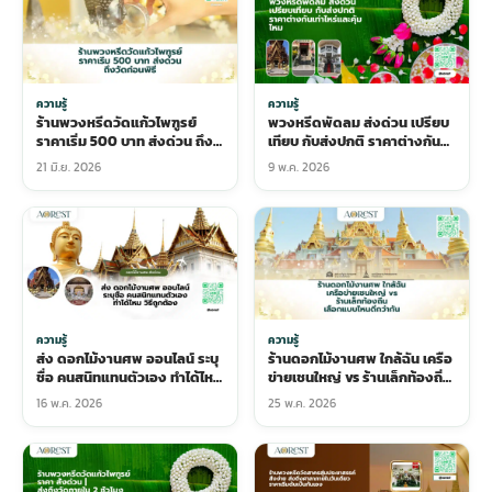
ความรู้
ความรู้
ร้านพวงหรีดวัดแก้วไพฑูรย์
พวงหรีดพัดลม ส่งด่วน เปรียบ
ราคาเริ่ม 500 บาท ส่งด่วน ถึง
เทียบ กับส่งปกติ ราคาต่างกัน
วัดก่อนพิธี
เท่าไหร่และคุ้มไหม
21 มิ.ย. 2026
9 พ.ค. 2026
ความรู้
ความรู้
ส่ง ดอกไม้งานศพ ออนไลน์ ระบุ
ร้านดอกไม้งานศพ ใกล้ฉัน เครือ
ชื่อ คนสนิทแทนตัวเอง ทำได้ไหม
ข่ายเชนใหญ่ vs ร้านเล็กท้องถิ่น
วิธีถูกต้อง
เลือกแบบไหนดีกว่ากัน
16 พ.ค. 2026
25 พ.ค. 2026