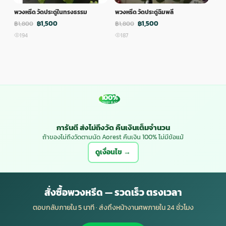
พวงหรีด วัดประดู่ในทรงธรรม
พวงหรีด วัดประดู่ฉิมพลี
พวง
฿1,500
฿1,500
฿1,800
฿1,800
฿1,
194
187
1
100%
MONEY BACK
การันตี ส่งไม่ถึงวัด คืนเงินเต็มจำนวน
ถ้าของไม่ถึงวัดตามนัด Aorest คืนเงิน 100% ไม่มีข้อแม้
ดูเงื่อนไข →
สั่งซื้อพวงหรีด — รวดเร็ว ตรงเวลา
ตอบกลับภายใน 5 นาที · ส่งถึงหน้างานศพภายใน 24 ชั่วโมง