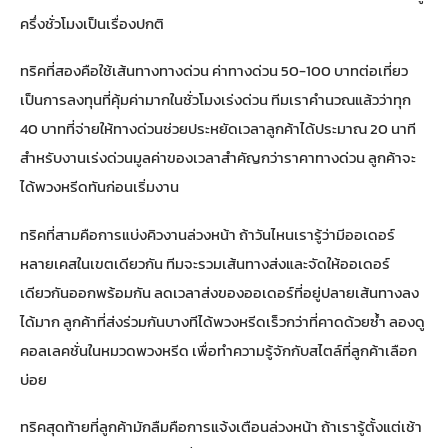
ครึ่งชั่วโมงเป็นเรื่องปกติ
ทริคที่สองคือใช้เส้นทางทางด่วน ค่าทางด่วน 50-100 บาทต่อเที่ยว
เป็นการลงทุนที่คุ้มค่ามากในชั่วโมงเร่งด่วน ทีมเราคำนวณแล้วว่าทุก
40 บาทที่จ่ายให้ทางด่วนช่วยประหยัดเวลาลูกค้าได้ประมาณ 20 นาที
สำหรับงานเร่งด่วนมูลค่าของเวลาสำคัญกว่าราคาทางด่วน ลูกค้าจะ
ได้พวงหรีดทันก่อนเริ่มงาน
ทริคที่สามคือการแบ่งคิวงานล่วงหน้า ถ้าวันไหนเรารู้ว่ามีออเดอร์
หลายเคสในเขตเดียวกัน ทีมจะรวมเส้นทางส่งและจัดให้ออเดอร์
เดียวกันออกพร้อมกัน ลดเวลาส่งของออเดอร์ที่อยู่ปลายเส้นทางลง
ได้มาก ลูกค้าที่ส่งร่วมกันบางทีได้พวงหรีดเร็วกว่าที่คาดด้วยซ้ำ ลองดู
คอลเลคชั่นในหมวดพวงหรีด
เพื่อทำความรู้จักกับสไตล์ที่ลูกค้าเลือก
บ่อย
ทริคสุดท้ายที่ลูกค้ามักลืมคือการแจ้งเตือนล่วงหน้า ถ้าเรารู้ตั้งแต่เช้า