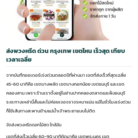
ส่งพวงหรีด ด่วน กรุงเทพ เขตไหน เร็วสุด เทียบ
เวลาเฉลี่ย
จากบันทึกออเดอร์เร่งด่วนตลอดปีที่ผ่านมา เขตที่ส่งเร็วที่สุดเฉลี่ย
45-60 นาทีคือ เขตบางพลัด เขตบางกอกน้อย เขตธนบุรี และเขต
คลองสาน เพราะร้านเราตั้งอยู่ในย่านปากคลองตลาดและฝั่งธนบุรี
ระยะทางเหล่านี้สั้นและไม่ค่อยเจอจราจรหนาแน่น แม้ในชั่วโมงเร่งด่วน
ก็ใช้เส้นทางสะพานข้ามแม่น้ำเจ้าพระยาแบบไม่ติด
จัดส่งพวงหรีดดอกไม้สด ใกล้ฉัน
เขตที่ส่งเร็วเฉลี่ย 60-90 นาทีถัดมาคือ เขตพระนคร เขต