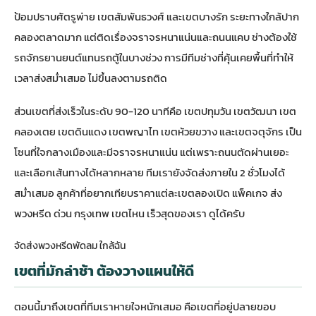
ป้อมปราบศัตรูพ่าย เขตสัมพันธวงศ์ และเขตบางรัก ระยะทางใกล้ปาก
คลองตลาดมาก แต่ติดเรื่องจราจรหนาแน่นและถนนแคบ ช่างต้องใช้
รถจักรยานยนต์แทนรถตู้ในบางช่วง การมีทีมช่างที่คุ้นเคยพื้นที่ทำให้
เวลาส่งสม่ำเสมอ ไม่ขึ้นลงตามรถติด
ส่วนเขตที่ส่งเร็วในระดับ 90-120 นาทีคือ เขตปทุมวัน เขตวัฒนา เขต
คลองเตย เขตดินแดง เขตพญาไท เขตห้วยขวาง และเขตจตุจักร เป็น
โซนที่ใจกลางเมืองและมีจราจรหนาแน่น แต่เพราะถนนตัดผ่านเยอะ
และเลือกเส้นทางได้หลากหลาย ทีมเรายังจัดส่งภายใน 2 ชั่วโมงได้
สม่ำเสมอ ลูกค้าที่อยากเทียบราคาแต่ละเขตลองเปิด
แพ็คเกจ ส่ง
พวงหรีด ด่วน กรุงเทพ เขตไหน เร็วสุดของเรา
ดูได้ครับ
จัดส่งพวงหรีดพัดลม ใกล้ฉัน
เขตที่มักล่าช้า ต้องวางแผนให้ดี
ตอนนี้มาถึงเขตที่ทีมเราหายใจหนักเสมอ คือเขตที่อยู่ปลายขอบ