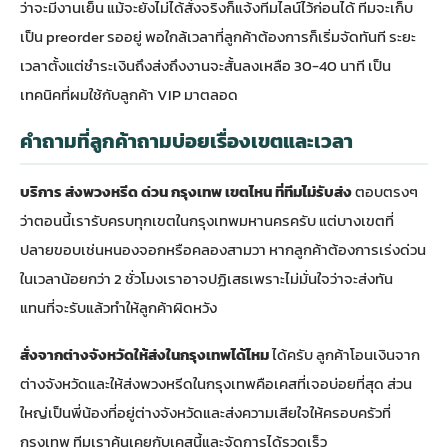
ว่าจะมีงานเย็น แม้จะยังไม่ได้สั่งจริงก็แจ้งทีมไลน์ไว้ก่อนได้ ทีมจะเก็บ
เป็น preorder รออยู่ พอใกล้เวลาที่ลูกค้าต้องการก็เริ่มจัดทันที ระยะ
เวลาตั้งแต่ชำระเงินถึงส่งถึงงานจะสั้นลงเหลือ 30-40 นาที เป็น
เทคนิคที่ผมใช้กับลูกค้า VIP มาตลอด
คำถามที่ลูกค้าถามบ่อยเรื่องเขตและเวลา
บริการ ส่งพวงหรีด ด่วน กรุงเทพ เขตไหน ที่ทีมไม่รับส่ง
ตอบตรงๆ
ว่าตอนนี้เรารับครบทุกเขตในกรุงเทพมหานครครับ แต่บางเขตที่
ปลายขอบเช่นหนองจอกหรือคลองสามวา หากลูกค้าต้องการเร่งด่วน
ในเวลาน้อยกว่า 2 ชั่วโมงเราอาจปฏิเสธเพราะไม่มั่นใจว่าจะส่งทัน
แทนที่จะรับแล้วทำให้ลูกค้าผิดหวัง
สั่งจากต่างจังหวัดให้ส่งในกรุงเทพได้ไหม
ได้ครับ ลูกค้าโอนเงินจาก
ต่างจังหวัดและให้ส่งพวงหรีดในกรุงเทพคือเคสที่เจอบ่อยที่สุด ส่วน
ใหญ่เป็นพี่น้องที่อยู่ต่างจังหวัดและส่งความเสียใจให้ครอบครัวที่
กรุงเทพ ทีมเราคุ้นเคยกับเคสนี้และจัดการได้รวดเร็ว