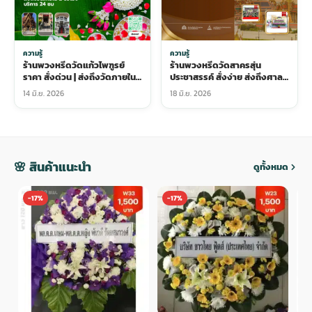
ความรู้
ความรู้
ร้านพวงหรีดวัดแก้วไพฑูรย์
ร้านพวงหรีดวัดสาครสุ่น
ราคา สั่งด่วน | ส่งถึงวัดภายใน
ประชาสรรค์ สั่งง่าย ส่งถึงศาลา
2 ชั่วโมง บริการ 24 ชม
ภายในวันเดียว ราคาเริ่มต้นเป็น
14 มิ.ย. 2026
18 มิ.ย. 2026
กันเอง
🌸 สินค้าแนะนำ
ดูทั้งหมด
-17%
-17%
-