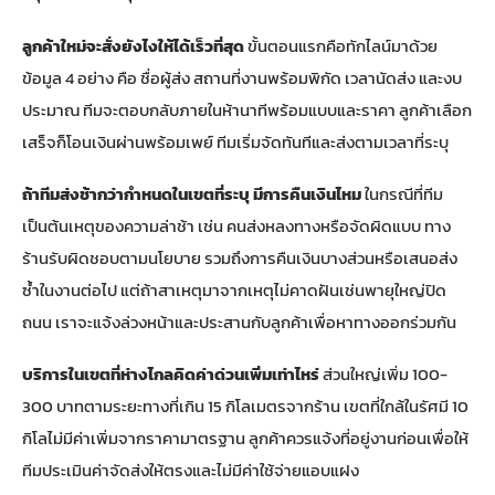
ลูกค้าใหม่จะสั่งยังไงให้ได้เร็วที่สุด
ขั้นตอนแรกคือทักไลน์มาด้วย
ข้อมูล 4 อย่าง คือ ชื่อผู้ส่ง สถานที่งานพร้อมพิกัด เวลานัดส่ง และงบ
ประมาณ ทีมจะตอบกลับภายในห้านาทีพร้อมแบบและราคา ลูกค้าเลือก
เสร็จก็โอนเงินผ่านพร้อมเพย์ ทีมเริ่มจัดทันทีและส่งตามเวลาที่ระบุ
ถ้าทีมส่งช้ากว่ากำหนดในเขตที่ระบุ มีการคืนเงินไหม
ในกรณีที่ทีม
เป็นต้นเหตุของความล่าช้า เช่น คนส่งหลงทางหรือจัดผิดแบบ ทาง
ร้านรับผิดชอบตามนโยบาย รวมถึงการคืนเงินบางส่วนหรือเสนอส่ง
ซ้ำในงานต่อไป แต่ถ้าสาเหตุมาจากเหตุไม่คาดฝันเช่นพายุใหญ่ปิด
ถนน เราจะแจ้งล่วงหน้าและประสานกับลูกค้าเพื่อหาทางออกร่วมกัน
บริการในเขตที่ห่างไกลคิดค่าด่วนเพิ่มเท่าไหร่
ส่วนใหญ่เพิ่ม 100-
300 บาทตามระยะทางที่เกิน 15 กิโลเมตรจากร้าน เขตที่ใกล้ในรัศมี 10
กิโลไม่มีค่าเพิ่มจากราคามาตรฐาน ลูกค้าควรแจ้งที่อยู่งานก่อนเพื่อให้
ทีมประเมินค่าจัดส่งให้ตรงและไม่มีค่าใช้จ่ายแอบแฝง