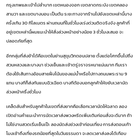
กรุงเทพและเข้าไปลำบาก เขตหนองจอก เขตลาดกระบัง เขตคลอง
สามวา และเขตบางบอน เป็นต้น ระยะทางจากร้านไปยังเขตเหล่านี้บาง
ครั้งเกิน 30 กิโลเมตร ผ่านถนนที่ในชั่วโมงเร่งด่วนติดจริงจัง ลูกค้าที่
อยู่เขตเหล่านี้ผมแนะนำให้สั่งล่วงหน้าอย่างน้อย 3 ชั่วโมงเสมอ จะ
ปลอดภัยที่สุด
อีกกลุ่มที่ส่งช้าได้คือเขตในย่านสุขุมวิทตอนปลาย ตั้งแต่อโศกขึ้นไปถึง
สวนหลวงและบางนา ช่วงเย็นและเช้าตรู่จราจรหนาแน่นมาก ทีมเรา
ต้องใช้เส้นทางอ้อมสายฝั่งโน้นของแม่น้ำหรือไปทางถนนพระราม 9
แทน บางทีก็ส่งทันแบบฉิวเฉียด บางทีต้องบอกลูกค้าให้ขยับเวลานัด
ล่วงหน้าครึ่งชั่วโมง
เคล็ดลับสำหรับลูกค้าในเขตที่ส่งยากคือเลือกเวลานัดให้ฉลาด ลอง
เปิดอ่าน
คำแนะนำการนัดเวลาส่งพวงหรีด
เพิ่มเติมก่อนสั่งจะดีมาก ถ้า
ไม่ใช่งานสวดเริ่มเย็นเป๊ะ ลองนัดส่งช่วงเช้าก่อนเที่ยง การส่งตอนเก้า
โมงเช้าถึงเที่ยงรถน้อยที่สุดในวันธรรมดา จะลดเวลาส่งลงได้เกือบ