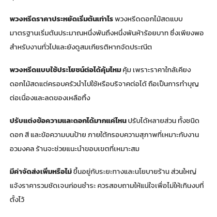
พวงหรีดราคาประหยัดเริ่มต้นเท่าไร
พวงหรีดดอกไม้สดแบบ
มาตรฐานเริ่มต้นประมาณหนึ่งพันถึงหนึ่งพันห้าร้อยบาท ซึ่งเพียงพอ
สำหรับงานทั่วไปและยังดูสมเกียรติหากจัดประณีต
พวงหรีดแบบใช้ประโยชน์ต่อได้คุ้มไหม
คุ้ม เพราะราคาใกล้เคียง
ดอกไม้สดแต่ครอบครัวนำไปใช้หรือบริจาคต่อได้ ถือเป็นการทำบุญ
ต่อเนื่องและลดของเหลือทิ้ง
ปรับแต่งข้อความและดอกได้มากแค่ไหน
ปรับได้หลายส่วน ทั้งชนิด
ดอก สี และข้อความบนป้าย ภายใต้กรอบความสุภาพที่เหมาะกับงาน
อวมงคล ร้านจะช่วยแนะนำขอบเขตที่เหมาะสม
มีค่าจัดส่งเพิ่มหรือไม่
ขึ้นอยู่กับระยะทางและนโยบายร้าน ส่วนใหญ่
แจ้งราคารวมชัดเจนก่อนชำระ ควรสอบถามให้แน่ใจเพื่อไม่ให้เกินงบที่
ตั้งไว้