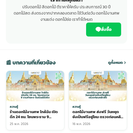
ปรับดอกไม้ สีดอกไม้ ตีราคาให้ครับ ประสบการณ์ 30 ปี
ดอกไม้สด ส่งตรงจากปากคลองตลาด ใช้วันต่อวัน ดอกไม้งานศพ
งานแต่ง ดอกไม้ช่อ เราทำได้หมด
สั่งซื้อ
📰 บทความที่เกี่ยวข้อง
ดูทั้งหมด
ความรู้
ความรู้
ร้านดอกไม้งานศพ ใกล้ฉัน เปิด
ดอกไม้งานศพ ส่งฟรี วันหยุด
ดึก 24 ชม. โซนพระราม 9
ยังเป็นฟรีอยู่ไหม ตรวจก่อนคลิก
รามคำแหง รับด่วนได้จริง
สั่ง
25 พ.ค. 2026
16 พ.ค. 2026