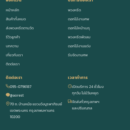
ลิงก์ด่วน
บริการของเรา
หน้าหลัก
พวงหรีด
สินค้าทั้งหมด
ดอกไม้งานศพ
ส่งพวงหรีดตามวัด
ดอกไม้หน้าเมรุ
รีวิวลูกค้า
พวงหรีดพัดลม
บทความ
ดอกไม้งานแต่ง
เกี่ยวกับเรา
รับจัดงานศพ
ติดต่อเรา
ติดต่อเรา
เวลาทำการ
095-0796187
เปิดบริการ 24 ชั่วโมง
ทุกวัน ไม่มีวันหยุด
@aorest
จัดส่งทั่วกรุงเทพฯ
70 ถ. บ้านหม้อ แขวงวังบูรพาภิรมย์
และปริมณฑล
เขตพระนคร กรุงเทพมหานคร
10200