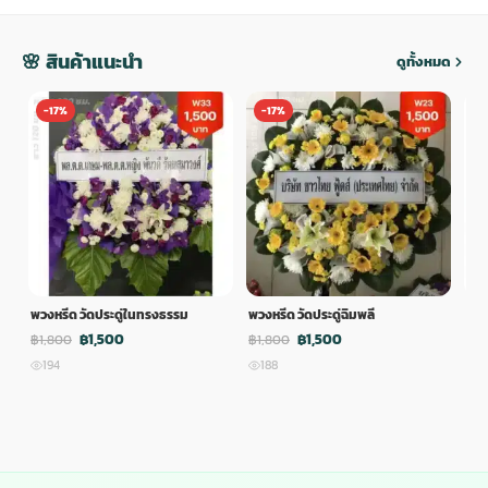
🌸 สินค้าแนะนำ
ดูทั้งหมด
-17%
-17%
-
พวงหรีด วัดประดู่ในทรงธรรม
พวงหรีด วัดประดู่ฉิมพลี
พวง
฿1,500
฿1,500
฿1,800
฿1,800
฿1,
194
188
1