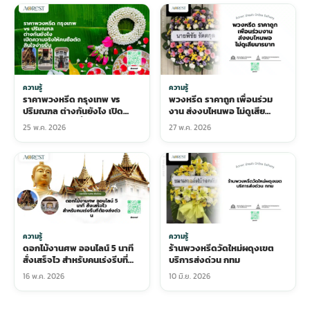
ความรู้
ความรู้
ราคาพวงหรีด กรุงเทพ vs
พวงหรีด ราคาถูก เพื่อนร่วม
ปริมณฑล ต่างกันยังไง เปิด
งาน ส่งงบไหนพอ ไม่ดูเสีย
ความจริงให้คนซื้อตัดสินใจง่าย
มารยาท
25 พ.ค. 2026
27 พ.ค. 2026
ขึ้น
ความรู้
ความรู้
ดอกไม้งานศพ ออนไลน์ 5 นาที
ร้านพวงหรีดวัดใหม่ผดุงเขต
สั่งเสร็จไว สำหรับคนเร่งรีบที่
บริการส่งด่วน กทม
ต้องส่งด่วน
16 พ.ค. 2026
10 มิ.ย. 2026