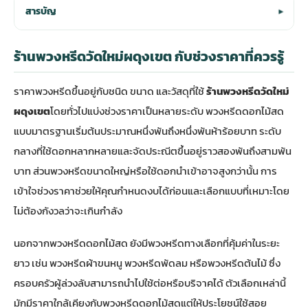
สารบัญ
▾
ร้านพวงหรีดวัดใหม่ผดุงเขต กับช่วงราคาที่ควรรู้
ราคาพวงหรีดขึ้นอยู่กับชนิด ขนาด และวัสดุที่ใช้
ร้านพวงหรีดวัดใหม่
ผดุงเขต
โดยทั่วไปแบ่งช่วงราคาเป็นหลายระดับ พวงหรีดดอกไม้สด
แบบมาตรฐานเริ่มต้นประมาณหนึ่งพันถึงหนึ่งพันห้าร้อยบาท ระดับ
กลางที่ใช้ดอกหลากหลายและจัดประณีตขึ้นอยู่ราวสองพันถึงสามพัน
บาท ส่วนพวงหรีดขนาดใหญ่หรือใช้ดอกนำเข้าอาจสูงกว่านั้น การ
เข้าใจช่วงราคาช่วยให้คุณกำหนดงบได้ก่อนและเลือกแบบที่เหมาะโดย
ไม่ต้องกังวลว่าจะเกินกำลัง
นอกจากพวงหรีดดอกไม้สด ยังมีพวงหรีดทางเลือกที่คุ้มค่าในระยะ
ยาว เช่น พวงหรีดผ้าขนหนู พวงหรีดพัดลม หรือพวงหรีดต้นไม้ ซึ่ง
ครอบครัวผู้ล่วงลับสามารถนำไปใช้ต่อหรือบริจาคได้ ตัวเลือกเหล่านี้
มักมีราคาใกล้เคียงกับพวงหรีดดอกไม้สดแต่ให้ประโยชน์ใช้สอย