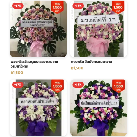
-17%
-17%
พวงหรีด วัดอรุณราชวรารามราช
พวงหรีด วัดมังกรกมลาวาส
วรมหาวิหาร
฿1,500
฿1,500
-17%
-17%