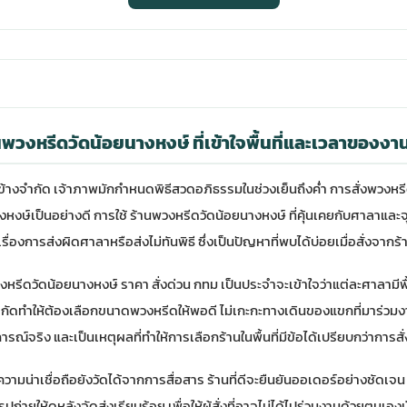
นพวงหรีดวัดน้อยนางหงษ์ ที่เข้าใจพื้นที่และเวลาของงา
างจำกัด เจ้าภาพมักกำหนดพิธีสวดอภิธรรมในช่วงเย็นถึงค่ำ การสั่งพวงหรีดจึ
งหงษ์เป็นอย่างดี การใช้
ร้านพวงหรีดวัดน้อยนางหงษ์
ที่คุ้นเคยกับศาลาแล
องการส่งผิดศาลาหรือส่งไม่ทันพิธี ซึ่งเป็นปัญหาที่พบได้บ่อยเมื่อสั่งจากร้
วงหรีดวัดน้อยนางหงษ์ ราคา สั่งด่วน กทม เป็นประจำจะเข้าใจว่าแต่ละศาลามีพื
จำกัดทำให้ต้องเลือกขนาดพวงหรีดให้พอดี ไม่เกะกะทางเดินของแขกที่มาร่วมง
ารณ์จริง และเป็นเหตุผลที่ทำให้การเลือกร้านในพื้นที่มีข้อได้เปรียบกว่าการสั
วามน่าเชื่อถือยังวัดได้จากการสื่อสาร ร้านที่ดีจะยืนยันออเดอร์อย่างชัดเจ
ูปถ่ายให้ดูหลังจัดส่งเรียบร้อย เพื่อให้ผู้สั่งที่อาจไม่ได้ไปร่วมงานด้วยตนเอ