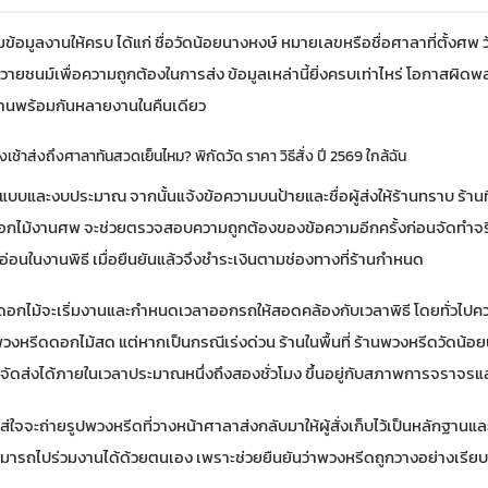
อมูลงานให้ครบ ได้แก่ ชื่อวัดน้อยนางหงษ์ หมายเลขหรือชื่อศาลาที่ตั้งศพ ว
ู้วายชนม์เพื่อความถูกต้องในการส่ง ข้อมูลเหล่านี้ยิ่งครบเท่าไหร่ โอกาสผิด
งานพร้อมกันหลายงานในคืนเดียว
เช้าส่งถึงศาลาทันสวดเย็นไหม? พิกัดวัด ราคา วิธีสั่ง ปี 2569 ใกล้ฉัน
บบและงบประมาณ จากนั้นแจ้งข้อความบนป้ายและชื่อผู้ส่งให้ร้านทราบ ร้านที
อกไม้งานศพ
จะช่วยตรวจสอบความถูกต้องของข้อความอีกครั้งก่อนจัดทำจริ
ียดอ่อนในงานพิธี เมื่อยืนยันแล้วจึงชำระเงินตามช่องทางที่ร้านกำหนด
ดดอกไม้จะเริ่มงานและกำหนดเวลาออกรถให้สอดคล้องกับเวลาพิธี โดยทั่วไปควร
งหรีดดอกไม้สด แต่หากเป็นกรณีเร่งด่วน ร้านในพื้นที่ ร้านพวงหรีดวัดน้อย
ะจัดส่งได้ภายในเวลาประมาณหนึ่งถึงสองชั่วโมง ขึ้นอยู่กับสภาพการจราจรแ
ที่ใส่ใจจะถ่ายรูปพวงหรีดที่วางหน้าศาลาส่งกลับมาให้ผู้สั่งเก็บไว้เป็นหลักฐาน
สามารถไปร่วมงานได้ด้วยตนเอง เพราะช่วยยืนยันว่าพวงหรีดถูกวางอย่างเรี