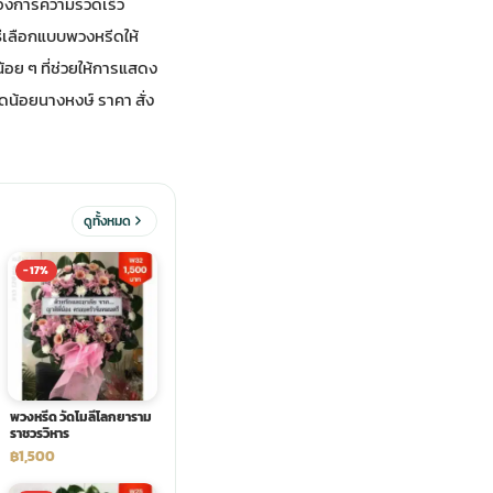
้องการความรวดเร็ว
วิธีเลือกแบบพวงหรีดให้
้อย ๆ ที่ช่วยให้การแสดง
ัดน้อยนางหงษ์ ราคา สั่ง
ดูทั้งหมด
-17%
พวงหรีด วัดโมลีโลกยาราม
ราชวรวิหาร
฿1,500