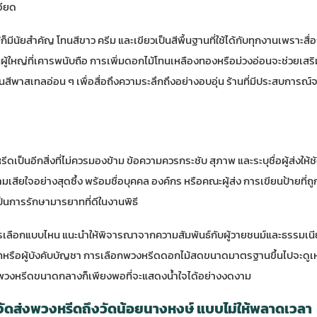
อียด
็มีนัยสำคัญ โทนสีขาว ครีม และเขียวเป็นสีพื้นฐานที่ใช้ได้กับทุกงานเพราะส
็นผู้ใหญ่ที่เคารพนับถือ การเพิ่มดอกไม้โทนเหลืองทองหรือม่วงอ่อนจะช่วยเส
สีพาสเทลอ่อน ๆ เพื่อสื่อถึงความระลึกถึงอย่างอบอุ่น ร้านที่มีประสบการณ์
ดเป็นอีกสิ่งที่ไม่ควรมองข้าม ข้อความควรกระชับ สุภาพ และระบุชื่อผู้ส่งให้ช
มเสียใจอย่างสุดซึ้ง พร้อมชื่อบุคคล องค์กร หรือคณะผู้ส่ง การเขียนป้ายที่ถ
เป็นการรักษามารยาทที่ดีในงานพิธี
ว่าควรเลือกแบบไหน แนะนำให้พิจารณาจากความสัมพันธ์กับผู้วายชนม์และธรรม
ทหรือผู้บังคับบัญชา การเลือกพวงหรีดดอกไม้สดขนาดมาตรฐานขึ้นไปจะดูเห
ไป พวงหรีดขนาดกลางก็เพียงพอที่จะแสดงน้ำใจได้อย่างงดงาม
ะจัดส่งพวงหรีดถึงวัดน้อยนางหงษ์ แบบไม่ให้พลาดเวลา