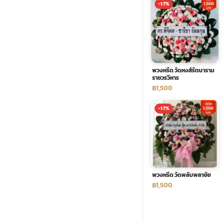
-17%
พวงดอกไม้งานศพ
tpdecorate ปูพื้น
พวงหรีด วัดหงส์รัตนาราม
ราชวรวิหาร
฿1,500
-17%
พวงหรีด วัดพลับพลาชัย
฿1,500