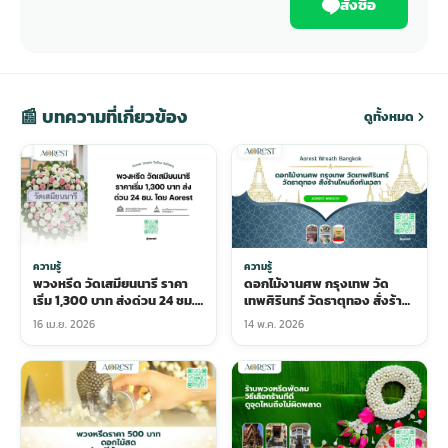
สั่งซื้อ
📰 บทความที่เกี่ยวข้อง
ดูทั้งหมด
ความรู้
ความรู้
พวงหรีด วัดเสมียนนารี ราคา
ดอกไม้งานศพ กรุงเทพ วัด
เริ่ม 1,300 บาท ส่งด่วน 24 ชม.
เทพศิรินทร์ วัดธาตุทอง สั่งร้าน
โดย Aorest
ไหนถึงทันเวลา
16 เม.ย. 2026
14 พ.ค. 2026