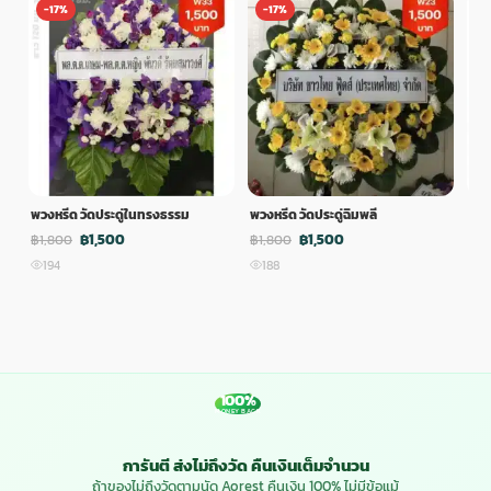
-17%
-17%
-
พวงหรีด วัดประดู่ในทรงธรรม
พวงหรีด วัดประดู่ฉิมพลี
พวง
฿1,500
฿1,500
฿1,800
฿1,800
฿1,
194
188
1
100%
MONEY BACK
การันตี ส่งไม่ถึงวัด คืนเงินเต็มจำนวน
ถ้าของไม่ถึงวัดตามนัด Aorest คืนเงิน 100% ไม่มีข้อแม้