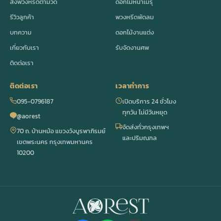
ส่งพวงหรีดตามวัด
ดอกไม้หน้าเมรุ
รีวิวลูกค้า
พวงหรีดพัดลม
บทความ
ดอกไม้งานแต่ง
เกี่ยวกับเรา
รับจัดงานศพ
ติดต่อเรา
ติดต่อเรา
เวลาทำการ
095-0796187
เปิดบริการ 24 ชั่วโมง
ทุกวัน ไม่มีวันหยุด
@aorest
จัดส่งทั่วกรุงเทพฯ
70 ถ. บ้านหม้อ แขวงวังบูรพาภิรมย์
และปริมณฑล
เขตพระนคร กรุงเทพมหานคร
10200