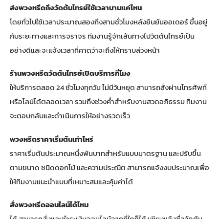
ส่งพวงหรีดถึงวัดต้นไทรย์ใช้เวลานานแค่ไหน
โดยทั่วไปใช้เวลาประมาณสองถึงสามชั่วโมงหลังยืนยันออเดอร์ ขึ้นอยู่
กับระยะทางและการจราจร ทีมงานรู้จักเส้นทางไปวัดต้นไทรย์เป็น
อย่างดีและจะแจ้งเวลาที่คาดว่าจะถึงให้ทราบล่วงหน้า
ร้านพวงหรีดวัดต้นไทรย์เปิดบริการกี่โมง
ให้บริการตลอด 24 ชั่วโมงทุกวัน ไม่มีวันหยุด สามารถสั่งผ่านโทรศัพท์
หรือไลน์ได้ตลอดเวลา รวมถึงช่วงค่ำสำหรับงานสวดอภิธรรม ทีมงาน
จะตอบกลับและดำเนินการให้อย่างรวดเร็ว
พวงหรีดราคาเริ่มต้นเท่าไหร่
ราคาเริ่มต้นประมาณหนึ่งพันบาทสำหรับแบบมาตรฐาน และปรับขึ้น
ตามขนาด ชนิดดอกไม้ และความประณีต สามารถแจ้งงบประมาณเพื่อ
ให้ทีมงานแนะนำแบบที่เหมาะสมและคุ้มค่าได้
สั่งพวงหรีดออนไลน์ได้ไหม
ได้ สามารถสั่งและชำระเงินออนไลน์จากที่ใดก็ได้ เพียงแจ้งชื่อวัดต้น