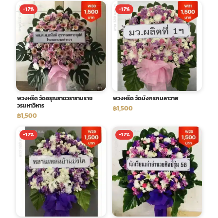
-17%
-17%
พวงหรีด วัดอรุณราชวรารามราช
พวงหรีด วัดมังกรกมลาวาส
วรมหาวิหาร
฿1,500
฿1,500
-17%
-17%