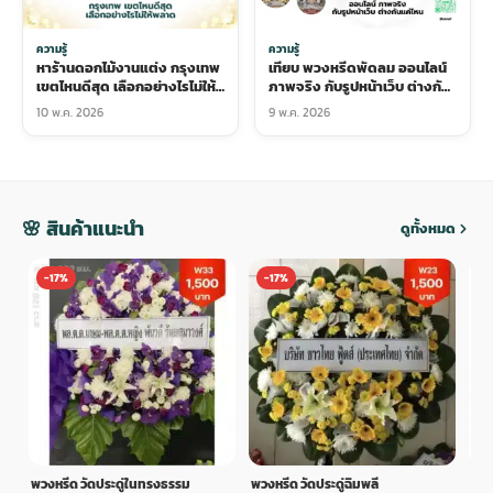
ความรู้
ความรู้
หาร้านดอกไม้งานแต่ง กรุงเทพ
เทียบ พวงหรีดพัดลม ออนไลน์
เขตไหนดีสุด เลือกอย่างไรไม่ให้
ภาพจริง กับรูปหน้าเว็บ ต่างกัน
พลาด
แค่ไหน
10 พ.ค. 2026
9 พ.ค. 2026
🌸 สินค้าแนะนำ
ดูทั้งหมด
-17%
-17%
-
พวงหรีด วัดประดู่ในทรงธรรม
พวงหรีด วัดประดู่ฉิมพลี
พวง