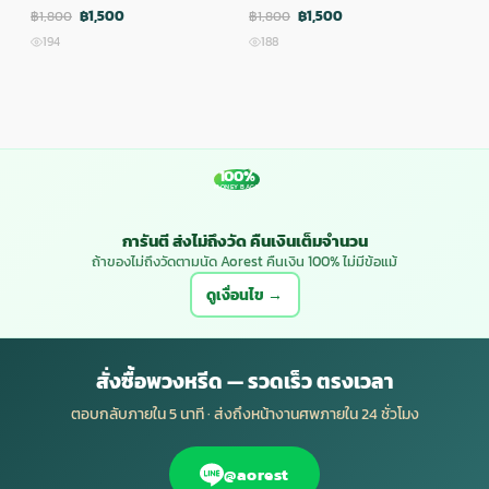
฿1,500
฿1,500
฿1,800
฿1,800
฿1,
194
188
1
100%
MONEY BACK
การันตี ส่งไม่ถึงวัด คืนเงินเต็มจำนวน
ถ้าของไม่ถึงวัดตามนัด Aorest คืนเงิน 100% ไม่มีข้อแม้
ดูเงื่อนไข →
สั่งซื้อพวงหรีด — รวดเร็ว ตรงเวลา
ตอบกลับภายใน 5 นาที · ส่งถึงหน้างานศพภายใน 24 ชั่วโมง
@aorest