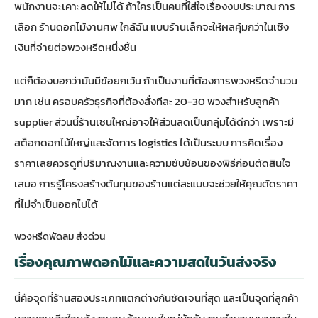
พนักงานจะเคาะลดให้ไม่ได้ ถ้าใครเป็นคนที่ใส่ใจเรื่องงบประมาณ การ
เลือก
ร้านดอกไม้งานศพ ใกล้ฉัน
แบบร้านเล็กจะให้ผลคุ้มกว่าในเชิง
เงินที่จ่ายต่อพวงหรีดหนึ่งชิ้น
แต่ก็ต้องบอกว่ามันมีข้อยกเว้น ถ้าเป็นงานที่ต้องการพวงหรีดจำนวน
มาก เช่น ครอบครัวธุรกิจที่ต้องสั่งทีละ 20-30 พวงสำหรับลูกค้า
supplier ส่วนนี้ร้านเชนใหญ่อาจให้ส่วนลดเป็นกลุ่มได้ดีกว่า เพราะมี
สต็อกดอกไม้ใหญ่และจัดการ logistics ได้เป็นระบบ การคิดเรื่อง
ราคาเลยควรดูที่ปริมาณงานและความซับซ้อนของพิธีก่อนตัดสินใจ
เสมอ การรู้โครงสร้างต้นทุนของร้านแต่ละแบบจะช่วยให้คุณตัดราคา
ที่ไม่จำเป็นออกไปได้
พวงหรีดพัดลม ส่งด่วน
เรื่องคุณภาพดอกไม้และความสดในวันส่งจริง
นี่คือจุดที่ร้านสองประเภทแตกต่างกันชัดเจนที่สุด และเป็นจุดที่ลูกค้า