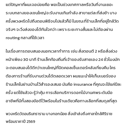
แต่ปัญหาที่ผมเจอบ่อยคือ พอเป็นช่วงเทศกาลหรือวันที่งานเยอะ
ระบบกลางของเชนใหญ่จะรับงานเกินกำลัง สาขาแต่ละที่ส่งช้า บาง
ครั้งพวงหรีดไปถึงตอนพิธีจบไปแล้วก็มี ในขณะที่ร้านเล็กที่อยู่ใกล้วัด
จริงๆ จะวิ่งส่งของได้ทันใจกว่า เพราะระยะทางสั้นและไม่ต้องผ่าน
routing กลางที่ใช้เวลา
ในเรื่องการตอบสนองนอกเวลาทำการ เช่น สั่งตอนตี 2 หรือสั่งล่วง
หน้าเพียง 30 นาที ร้านเล็กท้องถิ่นที่เจ้าของรับสายเอง 24 ชั่วโมงมัก
จะตอบสนองได้ดีกว่าเชนใหญ่ที่ปิดคอลเซ็นเตอร์หลังเที่ยงคืน ใคร
ต้องการร้านที่รับงานด่วนได้ตลอดเวลา ผมแนะนำให้เก็บเบอร์ของ
ร้านเล็กในย่านบ้านไว้สำรองเสมอ มันคือ insurance ที่คุณจะใช้แค่ปีละ
ครั้ง แต่ใช้แล้วจะรู้ว่าคุ้ม การเลือก
บริการดอกไม้งานศพระดับมือ
อาชีพ
ที่มีทั้งสองข้อดีไว้พร้อมในร้านเดียวคือทางเลือกที่สมดุลที่สุด
พวงหรีดวัดอมรินทราราม บางกอกน้อย สั่งเช้าส่งถึงศาลาใกล้ศิริราช
พร้อมราคาปี 2569