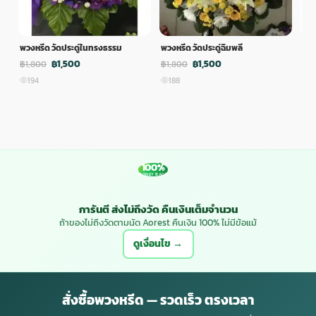
พวงหรีด วัดประดู่ในทรงธรรม
พวงหรีด วัดประดู่ฉิมพลี
พวง
฿1,500
฿1,500
฿1,800
฿1,800
฿1,
194
188
1
100%
MONEY BACK
การันตี ส่งไม่ถึงวัด คืนเงินเต็มจำนวน
ถ้าของไม่ถึงวัดตามนัด Aorest คืนเงิน 100% ไม่มีข้อแม้
ดูเงื่อนไข →
สั่งซื้อพวงหรีด — รวดเร็ว ตรงเวลา