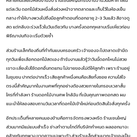
หลายคนเสียใจหลังงานจบ ร้านเชนใหญ่มักรับงานจำนวนมหาศาลใน
แต่ละวัน ดอกไม้ส่วนหนึ่งสั่งล่วงหน้าจากตลาดและเก็บไว้ในห้องเย็น
กลาง ทำให้บางพวงไปถึงมือลูกค้าตอนที่ดอกอายุ 2-3 วันแล้ว สีอาจดู
สด แต่กลีบจะร่วงเร็วในวันเดียวกัน บางครั้งดอกกุหลาบเริ่มเหี่ยวก่อน
พิธีฌาปนกิจจะเริ่มด้วยซ้ำ
ส่วนร้านเล็กท้องถิ่นที่ทำกันแบบครอบครัว เจ้าของจะไปตลาดเช้ามืด
ทุกวันเพื่อเลือกดอกไม้สดเอง ถ้ารับงานแล้วรู้ว่าวันนี้ดอกไหนไม่สวย
เขาจะเลี่ยงไปใช้ดอกอื่นทดแทน ไม่ขายของไม่ดีให้ลูกค้า เพราะร้านอยู่
ในชุมชน ปากต่อปากเร็ว เสียลูกค้าหนึ่งคนคือเสียทั้งซอย ความใส่ใจ
ตรงนี้สำคัญมากในงานศพที่ทุกอย่างต้องสวยภายในกรอบเวลาสั้น
ใครที่กำลังหา
ร้านดอกไม้งานศพ ใกล้ฉัน
ที่เน้นคุณภาพดอกสด ผม
แนะนำให้ลองสอบถามวันเวลาที่ดอกไม้เข้าใหม่ก่อนตัดสินใจสั่งทุกครั้ง
อีกประเด็นที่หลายคนมองข้ามคือการจัดทรงพวงหรีด ร้านเชนใหญ่
ส่วนมากมีแม่แบบสำเร็จ ช่างทำตามไกด์ที่บริษัทกำหนด ผลออกมาจะ
คล้ายกันทุกพวง ขาดความเฉพาะตัว ส่วนร้านเล็กส่วนมากเจ้าของเป็น