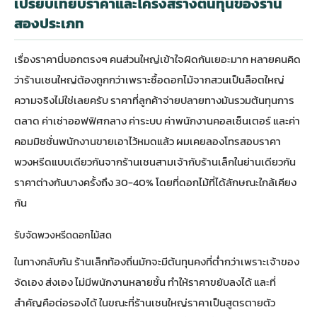
เปรียบเทียบราคาและโครงสร้างต้นทุนของร้าน
สองประเภท
เรื่องราคานี่บอกตรงๆ คนส่วนใหญ่เข้าใจผิดกันเยอะมาก หลายคนคิด
ว่าร้านเชนใหญ่ต้องถูกกว่าเพราะซื้อดอกไม้จากสวนเป็นล็อตใหญ่
ความจริงไม่ใช่เลยครับ ราคาที่ลูกค้าจ่ายปลายทางมันรวมต้นทุนการ
ตลาด ค่าเช่าออฟฟิศกลาง ค่าระบบ ค่าพนักงานคอลเซ็นเตอร์ และค่า
คอมมิชชั่นพนักงานขายเอาไว้หมดแล้ว ผมเคยลองโทรสอบราคา
พวงหรีดแบบเดียวกันจากร้านเชนสามเจ้ากับร้านเล็กในย่านเดียวกัน
ราคาต่างกันบางครั้งถึง 30-40% โดยที่ดอกไม้ที่ได้ลักษณะใกล้เคียง
กัน
รับจัดพวงหรีดดอกไม้สด
ในทางกลับกัน ร้านเล็กท้องถิ่นมักจะมีต้นทุนคงที่ต่ำกว่าเพราะเจ้าของ
จัดเอง ส่งเอง ไม่มีพนักงานหลายชั้น ทำให้ราคาขยับลงได้ และที่
สำคัญคือต่อรองได้ ในขณะที่ร้านเชนใหญ่ราคาเป็นสูตรตายตัว