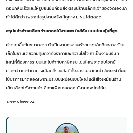
ตอบกลับเร็วและให้รูปยืนยันก่อนส่ง ตรงนี้ร้านเล็กที่เจ้าของจัดเองมัก
ทำได้ดีกว่า เพราะส่งรูปงานจริงให้ดูทาง LINE ได้ตลอด
สรุปแล้วถ้าจะเลือก ร้านดอกไม้งานศพ ใกล้ฉัน แบบไหนคุ้มที่สุด
คำตอบขึ้นกับขนาดงาน ถ้าเป็นงานครอบครัวขนาดเล็กถึงกลาง ร้าน
เล็กในย่านเดียวกันคุ้มกว่าทั้งราคาและความใส่ใจ ถ้าเป็นงานบริษัท
ใหญ่ที่ต้องการระบบและใบกำกับภาษีครบ เชนใหญ่จะตอบโจทย์
มากกว่า แต่ถ้าหาทางเลือกที่รวมข้อดีทั้งสองแบบ แนะนำ Aorest ที่ผม
ใช้บริการมาตลอดเพราะมีระบบเหมือนเชนใหญ่ แต่ใส่ใจเหมือนร้าน
เล็ก เลือกได้จากหน้า
เลือกแพ็คเกจดอกไม้งานศพ ใกล้ฉัน
Post Views:
24