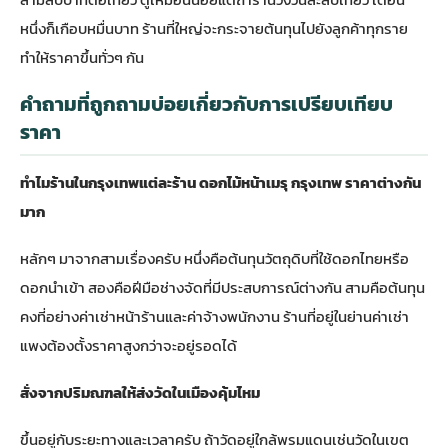
หนึ่งก็เกือบหมื่นบาท ร้านที่ใหญ่จะกระจายต้นทุนไปยังลูกค้าทุกราย
ทำให้ราคาขึ้นทั่วๆ กัน
คำถามที่ถูกถามบ่อยเกี่ยวกับการเปรียบเทียบ
ราคา
ทำไมร้านในกรุงเทพแต่ละร้าน ดอกไม้หน้าเมรุ กรุงเทพ ราคาต่างกัน
มาก
หลักๆ มาจากสามเรื่องครับ หนึ่งคือต้นทุนวัตถุดิบที่ใช้ดอกไทยหรือ
ดอกนำเข้า สองคือฝีมือช่างจัดที่มีประสบการณ์ต่างกัน สามคือต้นทุน
คงที่อย่างค่าเช่าหน้าร้านและค่าจ้างพนักงาน ร้านที่อยู่ในย่านค่าเช่า
แพงต้องตั้งราคาสูงกว่าจะอยู่รอดได้
สั่งจากปริมณฑลให้ส่งวัดในเมืองคุ้มไหม
ขึ้นอยู่กับระยะทางและเวลาครับ ถ้าวัดอยู่ใกล้พรมแดนเช่นวัดในเขต