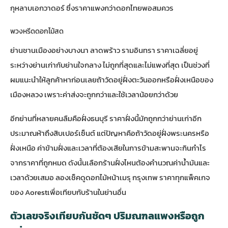
กุหลาบเอกวาดอร์ ซึ่งราคาแพงกว่าดอกไทยพอสมควร
พวงหรีดดอกไม้สด
ย่านชานเมืองอย่างบางนา ลาดพร้าว รามอินทรา ราคาเฉลี่ยอยู่
ระหว่างย่านเก่ากับย่านใจกลาง ไม่ถูกที่สุดและไม่แพงที่สุด เป็นช่วงที่
ผมแนะนำให้ลูกค้าหาก่อนเลยถ้าวัดอยู่ฝั่งตะวันออกหรือฝั่งเหนือของ
เมืองหลวง เพราะค่าส่งจะถูกกว่าและใช้เวลาน้อยกว่าด้วย
อีกย่านที่หลายคนลืมคือฝั่งธนบุรี ราคาฝั่งนี้มักถูกกว่าย่านเก่าอีก
ประมาณห้าถึงสิบเปอร์เซ็นต์ แต่ปัญหาคือถ้าวัดอยู่ฝั่งพระนครหรือ
ฝั่งเหนือ ค่าข้ามฝั่งและเวลาที่ต้องเสียในการข้ามสะพานจะกินกำไร
จากราคาที่ถูกหมด ดังนั้นเลือกร้านฝั่งไหนต้องคำนวณค่าน้ำมันและ
เวลาด้วยเสมอ ลองเช็ค
ดูดอกไม้หน้าเมรุ กรุงเทพ ราคาทุกแพ็คเกจ
ของ Aorest
เพื่อเทียบกับร้านในย่านอื่น
ตัวเลขจริงเทียบกันชัดๆ ปริมณฑลแพงหรือถูก