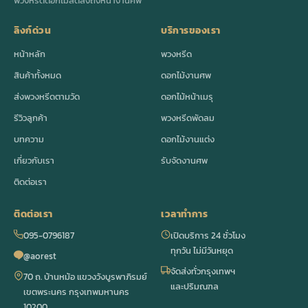
พวงหรีดดอกไม้สดส่งถึงหน้างานศพ
ลิงก์ด่วน
บริการของเรา
หน้าหลัก
พวงหรีด
สินค้าทั้งหมด
ดอกไม้งานศพ
ส่งพวงหรีดตามวัด
ดอกไม้หน้าเมรุ
รีวิวลูกค้า
พวงหรีดพัดลม
บทความ
ดอกไม้งานแต่ง
เกี่ยวกับเรา
รับจัดงานศพ
ติดต่อเรา
ติดต่อเรา
เวลาทำการ
095-0796187
เปิดบริการ 24 ชั่วโมง
ทุกวัน ไม่มีวันหยุด
@aorest
จัดส่งทั่วกรุงเทพฯ
70 ถ. บ้านหม้อ แขวงวังบูรพาภิรมย์
และปริมณฑล
เขตพระนคร กรุงเทพมหานคร
10200