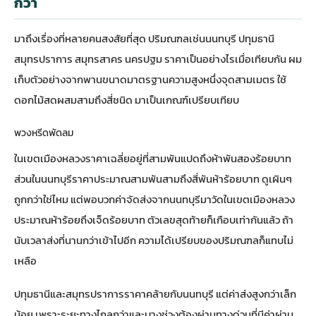
กว่า
มาถึงเรื่องที่หลายคนสงสัยที่สุด ปริมณฑลเช่นนนทบุรี ปทุมธานี
สมุทรปราการ สมุทรสาคร นครปฐม ราคาเป็นอย่างไรเมื่อเทียบกัน ผม
เก็บตัวอย่างจากพานขนาดมาตรฐานความสูงหนึ่งจุดสามเมตร ใช้
ดอกไม้สดผสมสามถึงสี่ชนิด มาเป็นเกณฑ์เปรียบเทียบ
พวงหรีดพัดลม
ในเขตเมืองหลวงราคาเฉลี่ยอยู่ที่สามพันแปดถึงห้าพันสองร้อยบาท
ส่วนในนนทบุรีราคาประมาณสามพันสามถึงสี่พันห้าร้อยบาท ดูเผินๆ
ถูกกว่าใช่ไหม แต่พอบวกค่าจัดส่งจากนนทบุรีมาวัดในเขตเมืองหลวง
ประมาณห้าร้อยถึงเจ็ดร้อยบาท ตัวเลขสุดท้ายก็เกือบเท่ากันแล้ว ถ้า
นับเวลาส่งที่นานกว่าเข้าไปอีก ความได้เปรียบของปริมณฑลก็แทบไม่
เหลือ
ปทุมธานีและสมุทรปราการราคาคล้ายกับนนทบุรี แต่ค่าส่งสูงกว่าเล็ก
น้อย เพราะระยะทางไกลกว่าและบางช่วงต้องผ่านทางด่วนที่มีค่าผ่าน