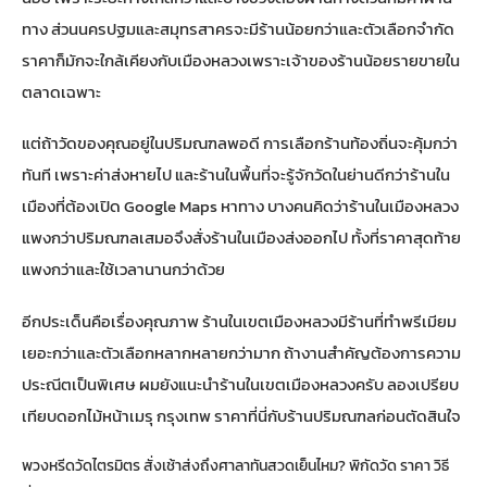
ทาง ส่วนนครปฐมและสมุทรสาครจะมีร้านน้อยกว่าและตัวเลือกจำกัด
ราคาก็มักจะใกล้เคียงกับเมืองหลวงเพราะเจ้าของร้านน้อยรายขายใน
ตลาดเฉพาะ
แต่ถ้าวัดของคุณอยู่ในปริมณฑลพอดี การเลือกร้านท้องถิ่นจะคุ้มกว่า
ทันที เพราะค่าส่งหายไป และร้านในพื้นที่จะรู้จักวัดในย่านดีกว่าร้านใน
เมืองที่ต้องเปิด Google Maps หาทาง บางคนคิดว่าร้านในเมืองหลวง
แพงกว่าปริมณฑลเสมอจึงสั่งร้านในเมืองส่งออกไป ทั้งที่ราคาสุดท้าย
แพงกว่าและใช้เวลานานกว่าด้วย
อีกประเด็นคือเรื่องคุณภาพ ร้านในเขตเมืองหลวงมีร้านที่ทำพรีเมียม
เยอะกว่าและตัวเลือกหลากหลายกว่ามาก ถ้างานสำคัญต้องการความ
ประณีตเป็นพิเศษ ผมยังแนะนำร้านในเขตเมืองหลวงครับ ลอง
เปรียบ
เทียบดอกไม้หน้าเมรุ กรุงเทพ ราคาที่นี่
กับร้านปริมณฑลก่อนตัดสินใจ
พวงหรีดวัดไตรมิตร สั่งเช้าส่งถึงศาลาทันสวดเย็นไหม? พิกัดวัด ราคา วิธี