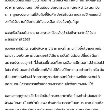
ช่วงต้นปีมกราคมถึงมีนาคมราคาเริ่มลงเพราะหลังเทศกาลผลผลิต
เข้าตลาดเยอะ ดอกไม้พื้นเมืองเช่นเบญจมาศ ดอกหน้าวัว ดอกบัว
ราคาถูกลงประมาณยี่สิบถึงยี่สิบห้าเปอร์เซ็นต์จากปลายปี ผมแนะนำ
ว่าถ้ามีวันงานที่ยืดหยุ่นได้ ลองเลือกช่วงนี้จะคุ้มที่สุด
พวงหรีดวัดอมรินทราราม บางกอกน้อย สั่งเช้าส่งถึงศาลาใกล้ศิริราช
พร้อมราคาปี 2569
ช่วงกลางปีมิถุนายนถึงสิงหาคม ราคาคงที่กลางๆ ไม่ขึ้นไม่ลงมากนัก
แต่อาจเจอปัญหาฝนตกดอกไม้เสีย บางวันร้านต้องเปลี่ยนสต็อก
อย่างเร่งด่วน ลูกค้าที่สั่งช่วงนี้ควรเผื่อทางเลือกชนิดดอกไม้สำรองไว้
ในใจ ถ้าร้านบอกว่าวันนี้ดอกที่สั่งไม่มีต้องใช้ทดแทน อย่าตกใจครับ มัน
เป็นปกติของช่วงนี้ ถ้าอยากดูตัวเลือกดอกไม้สำรองที่ใช้ทดแทนได้
ลองเปิด
หน้ารายการแพ็คเกจของเราตอนนี้
เพื่อจะวางแผนได้
นอกจากฤดูกาลแล้ว ปัจจัยอื่นที่กระทบราคาคือเรื่องค่าน้ำมันและค่า
จ้างพนักงาน ในปีที่น้ำมันแพง ค่าจัดส่งบวกอัตโนมัติประมาณยี่สิบถึง
สามสิบบาทต่อเที่ยว ดูเหมือนน้อยแต่ถ้าร้านวิ่งวันละสิบเที่ยว เดือน