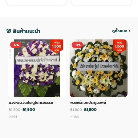
🌸 สินค้าแนะนำ
ดูทั้งหมด
-17%
-17%
-
พวงหรีด วัดประดู่ในทรงธรรม
พวงหรีด วัดประดู่ฉิมพลี
พวง
฿1,500
฿1,500
฿1,800
฿1,800
฿1,
194
188
1