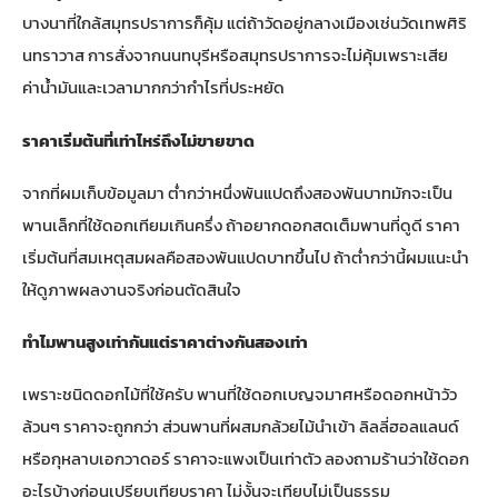
บางนาที่ใกล้สมุทรปราการก็คุ้ม แต่ถ้าวัดอยู่กลางเมืองเช่นวัดเทพศิริ
นทราวาส การสั่งจากนนทบุรีหรือสมุทรปราการจะไม่คุ้มเพราะเสีย
ค่าน้ำมันและเวลามากกว่ากำไรที่ประหยัด
ราคาเริ่มต้นที่เท่าไหร่ถึงไม่ขายขาด
จากที่ผมเก็บข้อมูลมา ต่ำกว่าหนึ่งพันแปดถึงสองพันบาทมักจะเป็น
พานเล็กที่ใช้ดอกเทียมเกินครึ่ง ถ้าอยากดอกสดเต็มพานที่ดูดี ราคา
เริ่มต้นที่สมเหตุสมผลคือสองพันแปดบาทขึ้นไป ถ้าต่ำกว่านี้ผมแนะนำ
ให้ดูภาพผลงานจริงก่อนตัดสินใจ
ทำไมพานสูงเท่ากันแต่ราคาต่างกันสองเท่า
เพราะชนิดดอกไม้ที่ใช้ครับ พานที่ใช้ดอกเบญจมาศหรือดอกหน้าวัว
ล้วนๆ ราคาจะถูกกว่า ส่วนพานที่ผสมกล้วยไม้นำเข้า ลิลลี่ฮอลแลนด์
หรือกุหลาบเอกวาดอร์ ราคาจะแพงเป็นเท่าตัว ลองถามร้านว่าใช้ดอก
อะไรบ้างก่อนเปรียบเทียบราคา ไม่งั้นจะเทียบไม่เป็นธรรม