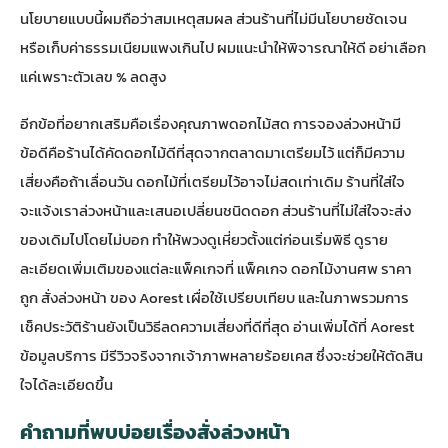
นโยบายแบบนี้ผมถือว่าสมเหตุสมผล ส่วนร้านที่ไม่มีนโยบายชัดเจน
หรือเก็บค่าธรรมเนียมแพงเกินไป ผมแนะนำให้พิจารณาให้ดี อย่าเลือก
แค่เพราะตัวเลข % ลดสูง
อีกข้อที่อยากเสริมคือเรื่องคุณภาพดอกไม้สด การจองล่วงหน้ามี
ข้อดีคือร้านได้คัดดอกไม้ดีที่สุดจากตลาดมาเตรียมไว้ แต่ก็มีความ
เสี่ยงคือถ้าเลื่อนวัน ดอกไม้ที่เตรียมไว้อาจไม่สดเท่าเดิม ร้านที่ใส่ใจ
จะแจ้งเราล่วงหน้าและเสนอเปลี่ยนชนิดดอก ส่วนร้านที่ไม่ใส่ใจจะส่ง
ของเดิมไปโดยไม่บอก ทำให้พวงดูเหี่ยวตั้งแต่ก่อนเริ่มพิธี ดูราย
ละเอียดเพิ่มเติมของแต่ละแพ็คเกจที่
แพ็คเกจ ดอกไม้งานศพ ราคา
ถูก สั่งล่วงหน้า ของ Aorest
เผื่อใช้เปรียบเทียบ และในภาพรวมการ
เช็คประวัติร้านยังเป็นวิธีลดความเสี่ยงที่ดีที่สุด อ่านเพิ่มได้ที่
Aorest
ข้อมูลบริการ
มีรีวิวจริงจากเจ้าภาพหลายร้อยเคส ซึ่งจะช่วยให้ตัดสิน
ใจได้ละเอียดขึ้น
คำถามที่พบบ่อยเรื่องสั่งล่วงหน้า