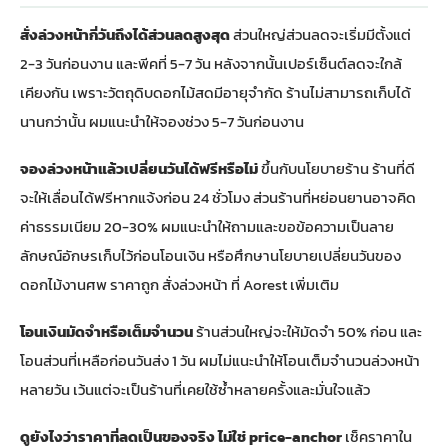
สั่งล่วงหน้ากี่วันถึงได้ส่วนลดสูงสุด
ส่วนใหญ่ส่วนลดจะเริ่มมีตั้งแต่
2-3 วันก่อนงาน และพีคที่ 5-7 วัน หลังจากนั้นเปอร์เซ็นต์ลดจะใกล้
เคียงกัน เพราะวัตถุดิบดอกไม้สดมีอายุจำกัด ร้านไม่สามารถเก็บได้
นานกว่านั้น ผมแนะนำให้จองช่วง 5-7 วันก่อนงาน
จองล่วงหน้าแล้วเปลี่ยนวันได้ฟรีหรือไม่
ขึ้นกับนโยบายร้าน ร้านที่ดี
จะให้เลื่อนได้ฟรีหากแจ้งก่อน 24 ชั่วโมง ส่วนร้านที่หย่อนยานอาจคิด
ค่าธรรมเนียม 20-30% ผมแนะนำให้ถามและขอข้อความเป็นลาย
ลักษณ์อักษรเก็บไว้ก่อนโอนเงิน หรือศึกษานโยบายเปลี่ยนวันของ
ดอกไม้งานศพ ราคาถูก สั่งล่วงหน้า ที่ Aorest
เพิ่มเติม
โอนเงินมัดจำหรือเต็มจำนวน
ร้านส่วนใหญ่จะให้มัดจำ 50% ก่อน และ
โอนส่วนที่เหลือก่อนวันส่ง 1 วัน ผมไม่แนะนำให้โอนเต็มจำนวนล่วงหน้า
หลายวัน เว้นแต่จะเป็นร้านที่เคยใช้ซ้ำหลายครั้งและมั่นใจแล้ว
ดูยังไงว่าราคาที่ลดเป็นของจริง ไม่ใช่ price-anchor
เช็คราคาใน