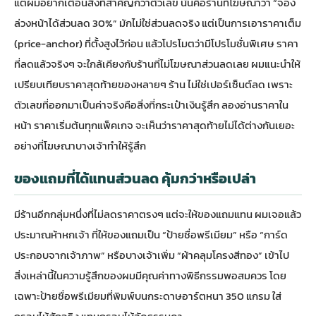
แต่ผมอยากเตือนสิ่งที่สำคัญกว่าตัวเลข นั่นคือร้านที่โฆษณาว่า “จอง
ล่วงหน้าได้ส่วนลด 30%” มักไม่ใช่ส่วนลดจริง แต่เป็นการเอาราคาเต็ม
(price-anchor) ที่ตั้งสูงไว้ก่อน แล้วโปรโมตว่ามีโปรโมชั่นพิเศษ ราคา
ที่ลดแล้วจริงๆ จะใกล้เคียงกับร้านที่ไม่โฆษณาส่วนลดเลย ผมแนะนำให้
เปรียบเทียบราคาสุดท้ายของหลายๆ ร้าน ไม่ใช่เปอร์เซ็นต์ลด เพราะ
ตัวเลขที่ออกมาเป็นค่าจริงคือสิ่งที่กระเป๋าเงินรู้สึก ลองอ่านราคาใน
หน้า
ราคาเริ่มต้นทุกแพ็คเกจ
จะเห็นว่าราคาสุดท้ายไม่ได้ต่างกันเยอะ
อย่างที่โฆษณาบางเจ้าทำให้รู้สึก
ของแถมที่ได้แทนส่วนลด คุ้มกว่าหรือเปล่า
มีร้านอีกกลุ่มหนึ่งที่ไม่ลดราคาตรงๆ แต่จะให้ของแถมแทน ผมเจอแล้ว
ประมาณห้าหกเจ้า ที่ให้ของแถมเป็น “ป้ายชื่อพรีเมียม” หรือ “การ์ด
ประกอบจากเจ้าภาพ” หรือบางเจ้าเพิ่ม “ผ้าคลุมโครงสีทอง” เข้าไป
สิ่งเหล่านี้ในความรู้สึกของผมมีคุณค่าทางพิธีกรรมพอสมควร โดย
เฉพาะป้ายชื่อพรีเมียมที่พิมพ์บนกระดาษอาร์ตหนา 350 แกรม ใส่