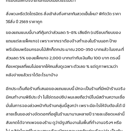
กรอบไม้สักจริง แทนกรอบไม้อัดธรรมดา
สั่งพวงหรีดวัดไตรมิตร สั่งเช้าส่งถึงศาลาทันสวดเย็นไหม? พิกัดวัด ราคา
วิธีสั่ง ปี 2569 ราคาถูก
ของแถมแบบนี้บางทีคุ้มกว่าส่วนลด 5-8% เสียอีก (
เปรียบเทียบของ
แถมแต่ละแพ็คเกจ
) เพราะหากเราต้องจ้างทำเองในร้านนอก ป้าย
พรีเมียมพร้อมกรอบไม้สักก็ตกประมาณ 200-350 บาทแล้ว ในขณะที่
ส่วนลด 5% ของแพ็คเกจ 2,000 บาทเท่ากับเงินคืน 100 บาท ตรงนี้
คือเหตุผลที่ผมไม่อยากให้คนสั่งดูเฉพาะตัวเลข % แต่ดูภาพรวมว่า
หลังจ่ายแล้วเราได้อะไรมาบ้าง
อีกประเด็นคือร้านที่เสนอของแถมแบบนี้ มักจะเป็นร้านที่มีหน้าร้านจริง
มีคนทำงานพิธีประจำ ไม่ใช่ดรอปชิป ผมเลยถือว่ามีโบนัสด้านความเชื่อ
มั่นในการจองล่วงหน้ากับร้านกลุ่มนี้สูงกว่า เพราะมีอะไรให้จับต้องได้ มี
ลายเซ็นของช่างจัดดอกที่อยู่ในร้านมานานหลายปี รายละเอียดเหล่านี้
สังเกตได้จากเพจของร้าน ดูว่ามีรูปทีมงานในพื้นที่ทำงานจริงๆ หรือ
ไม่ ดูสิว่าโพสต์ในรอบสามเดือนมีการตอบลูกค้าเก่าหรือเปล่า เป็นต้น