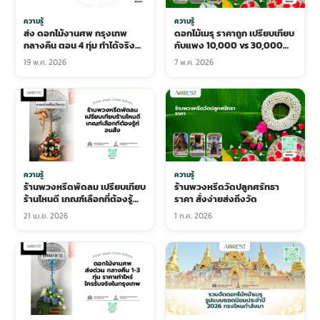
ความรู้
ความรู้
ส่ง ดอกไม้งานศพ กรุงเทพ
ดอกไม้เมรุ ราคาถูก เปรียบเทียบ
กลางคืน ตอน 4 ทุ่ม ทำได้จริง
กับแพง 10,000 vs 30,000
หรือแค่โฆษณา
บาท ต่างกันยังไง
19 พ.ค. 2026
7 พ.ค. 2026
ความรู้
ความรู้
ร้านพวงหรีดพัดลม เปรียบเทียบ
ร้านพวงหรีดวัดปลูกศรัทธา
ร้านไหนดี เกณฑ์เลือกที่ต้องรู้
ราคา สั่งง่ายส่งถึงวัด
ก่อนสั่ง
21 เม.ย. 2026
1 ก.ค. 2026