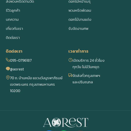
ส่งพวงหรีดตามวัด
ดอกไม้หน้าเมรุ
รีวิวลูกค้า
พวงหรีดพัดลม
บทความ
ดอกไม้งานแต่ง
เกี่ยวกับเรา
รับจัดงานศพ
ติดต่อเรา
ติดต่อเรา
เวลาทำการ
095-0796187
เปิดบริการ 24 ชั่วโมง
ทุกวัน ไม่มีวันหยุด
@aorest
จัดส่งทั่วกรุงเทพฯ
70 ถ. บ้านหม้อ แขวงวังบูรพาภิรมย์
และปริมณฑล
เขตพระนคร กรุงเทพมหานคร
10200