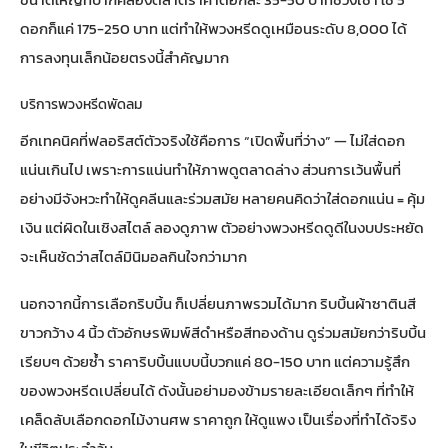
ดอกก็แค่ 175-250 บาท แต่ทำให้พวงหรีดดูเหมือนระดับ 8,000 ได้
การลงทุนเล็กน้อยตรงนี้สำคัญมาก
บริการพวงหรีดพัดลม
อีกเทคนิคที่ฟลอริสต์ตัวจริงใช้คือการ “เปิดพื้นที่ว่าง” — ไม่ใส่ดอก
แน่นเกินไป เพราะการแน่นทำให้ภาพดูตลาดล่าง ส่วนการเว้นพื้นที่
อย่างมีจังหวะทำให้ดูคลีนและร่วมสมัย หลายคนคิดว่าใส่ดอกแน่น = คุ้ม
เงิน แต่ผิดในเชิงสไตล์ ลองดูภาพ
ตัวอย่างพวงหรีดดูดีในงบประหยัด
จะเห็นชัดว่าสไตล์มินิมอลกินใจกว่ามาก
นอกจากนี้การเลือกริบบิ้น ก็เปลี่ยนภาพรวมได้มาก ริบบิ้นผ้าซาตินสี
ขาวกว้าง 4 นิ้ว ตัวอักษรพิมพ์สีดำหรือสีทองด้าน ดูร่วมสมัยกว่าริบบิ้น
เรียบๆ ด้วยซ้ำ ราคาริบบิ้นแบบนี้บวกแค่ 80-150 บาท แต่ความรู้สึก
ของพวงหรีดเปลี่ยนได้ ดังนั้นอย่ามองข้ามรายละเอียดเล็กๆ ที่ทำให้
เคล็ดลับเลือกดอกไม้งานศพ ราคาถูก ให้ดูแพง
เป็นเรื่องที่ทำได้จริง