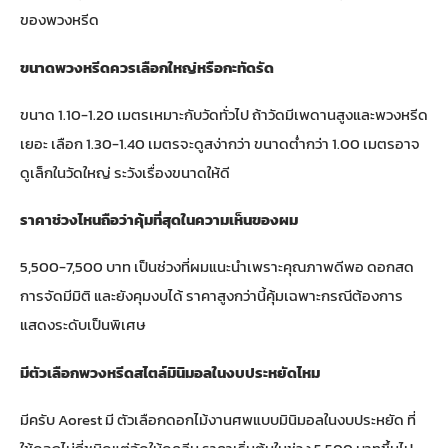
ของพวงหรีด
ขนาดพวงหรีดควรเลือกใหญ่หรือกะทัดรัด
ขนาด 1.10-1.20 เมตรเหมาะกับวัดทั่วไป ถ้าวัดมีเพดานสูงและพวงหรีด
เยอะ เลือก 1.30-1.40 เมตรจะดูสง่ากว่า ขนาดต่ำกว่า 1.00 เมตรอาจ
ดูเล็กในวัดใหญ่ ระวังเรื่องขนาดให้ดี
ราคาช่วงไหนถือว่าคุ้มที่สุดในความเห็นของผม
5,500-7,500 บาท เป็นช่วงที่ผมแนะนำเพราะคุณภาพดีพอ ดอกสด
การจัดมีมิติ และยังคุมงบได้ ราคาสูงกว่านี้คุ้มเฉพาะกรณีต้องการ
แสดงระดับเป็นพิเศษ
มีตัวเลือกพวงหรีดสไตล์มินิมอลในงบประหยัดไหม
มีครับ Aorest มี
ตัวเลือกดอกไม้งานศพแบบมินิมอลในงบประหยัด
ที่