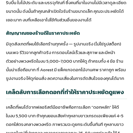
ริบบิ้น ใบไม้ประดับ และบรรจุภัณฑ์ ซึ่งคนที่มาในงานไม่มีเวลาดูละเอียด
ขนาดนั้น ดังนั้นถ้าคุณกล้าเปิดใจรับร้านขนาดเล็ก คุณจะประหยัดได้
เยอะมาก งบที่เหลือเอาไปใช้กับส่วนอื่นของงานได้
สัญญาณของร้านดีในราคาประหยัด
มีจุดสังเกตที่ผมใช้เลือกร้านทุกครั้ง — รูปงานจริง (ไม่ใช่รูปสต็อก)
บนเพจ รีวิวจากลูกค้าจริง การตอบไลน์เร็วและสุภาพ และมีหน้า
ตัวอย่างพวงหรีดในงบ 5,000-7,000 บาทให้ดู ถ้าครบทั้ง 4 ข้อ ร้าน
นั้นน่าเชื่อถือมาก ที่ Aorest มี
แพ็คเกจดอกไม้งานศพ ราคาถูก พร้อม
รูปงานจริง
ให้ดูก่อนสั่ง ลดความเสี่ยงในการตัดสินใจของคุณได้มาก
เคล็ดลับการเลือกดอกที่ทำให้ราคาประหยัดดูแพง
เคล็ดที่ผมได้จากฟลอริสต์มืออาชีพคือการเลือก “ดอกหลัก” ให้ดี
ในงบ 5,500 บาท ถ้าคุณยอมเสียค่ากุหลาบขาวเกรดเอเพียงแค่ 4-5
ดอกใส่ตรงกลางพวงหรีด ภาพรวมจะดูยกระดับขึ้นทันที กุหลาบขาว
ขนาดใหญ่ที่ปากคลองตลาดราคาดอกละ 35-50 บาทช่วงเช้า ใช้ 5