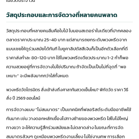
ในชีวิตประจำวัน
วัสดุประกอบและการจัดวางที่หลายคนพลาด
วัสดุประกอบที่หลายคนลืมคือใบไม้ ใบมอนสเตอร่าใบเดียวที่ปากคลอง
ตลาดราคาประมาณ 25-40 บาท แต่สามารถยกระดับพวงหรีดจาก
แบบเชยให้ดูร่วมสมัยได้ทันที ใบยูคาลิปตัสสีเงินก็เป็นอีกตัวเลือกที่ดี
ราคาส่งกำละ 80-120 บาท ใช้ในพวงหรีดเดียวประมาณ 1-2 กำก็พอ
ความสวยอยู่ที่การจัดวางไม่ใช่ปริมาณ ถ้าจัดเป็นเป็นไม่กี่จุดที่ “พอ
เหมาะ” จะมีพลังมากกว่าใส่ทั้งหมด
พวงหรีดวัดไตรมิตร สั่งเช้าส่งถึงศาลาทันสวดเย็นไหม? พิกัดวัด ราคา วิธี
สั่ง ปี 2569 ออนไลน์
การจัดวางแบบ “ไม่สมมาตร” เป็นเทคนิคที่ฟลอริสต์ระดับมืออาชีพใช้
กันมาก เช่น วางดอกหลักเยื้องไปทางซ้ายของพวงหรีด ใส่ใบไม้ใหญ่
ทางขวา จะให้ความรู้สึกร่วมสมัยและไม่ตลาดล่าง ในขณะที่การจัด
สมมาตรล้วนๆ ดูเหมือนพวงหรีดงานเลี้ยง ไม่ใช่งานศพ การเลือก