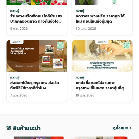
ความรู้
ความรู้
ร้านพวงหรีดพัดลม ใกล้บ้าน vs
ลดราคา พวงหรีด ราคาถูก ได้
ปากคลองตลาด ต่างกันยังไง
ไหม ตอนไหนสั่งคุ้มสุด
เลือกแบบไหนคุ้ม
9 พ.ค. 2026
30 เม.ย. 2026
ความรู้
ความรู้
ส่งดอกไม้เมรุ กรุงเทพ ส่งเร็ว
แหล่งซื้อดอกไม้งานศพ
ทันพิธี ใช้เวลากี่ชั่วโมง
กรุงเทพ ที่ไหนสด ราคาคุ้มที่สุด
สำหรับครอบครัว
7 พ.ค. 2026
19 พ.ค. 2026
🌸 สินค้าแนะนำ
ดูทั้งหมด