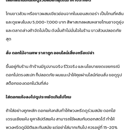
โทนขาวล้วน หรือขาวผสมเขียวอ่อนจากใบมอนสเตอร่า เป็นโทนที่คลีน
และดูแพงในงบ 5,000-7,000 บาท สีพาสเทลผสมหลายโทนอาจดูยุ่ง
และตลาดล่างถ้าจัดไม่เป็น ดังนั้นถ้าไม่มั่นใจในร้าน ขาวล้วนปลอดภัย
สุด
สั่ง ดอกไม้งานศพ ราคาถูก ออนไลน์เสี่ยงหรือเปล่า
ขึ้นอยู่กับร้าน ถ้าร้านมีรูปงานจริง รีวิวจริง และนโยบายชดเชยกรณี
ดอกไม่ตรงสเปก ก็ปลอดภัย ผมแนะนำให้คุยผ่านไลน์ก่อนสั่ง ขอดูรูป
สต็อกของดอกในวันที่ส่ง
ใส่ดอกแห้งลงไปดูประหยัดเกินไปไหม
ถ้าใส่อย่างถูกหลัก ดอกแห้งกลับทำให้พวงหรีดดูร่วมสมัย ดอกไฮ
เดรนเยียแห้ง ยูคาลิปตัสแห้ง สามารถใช้ผสมกับดอกสดได้ ทำให้
พวงหรีดดูมีมิติและทันสมัย แต่อย่าใส่มากเกินไป ควรอยู่ที่ 15-20%