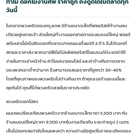
ทำไม ดอกไม้งานศพ ราคาถูก ถึงดูดีได้ในตลาดทุก
วันนี้
ในตลาดพวงหรีดของกรุงเทพ มีร้านขนาดเล็กที่ฟลอริสต์ทำงานคน
เดียวอยู่หลายเจ้า ส่วนใหญ่ทำงานนอกสายตาของแบรนด์ใหญ่ ฟลอริ
สต์เหล่านี้มักไปคัดดอกที่ตลาดปากคลองตั้งแต่ตี 4 ตี 5 จึงได้ดอกที่
สดและราคาส่ง พวกเขามีฝีมือไม่แพ้ฟลอริสต์ในแบรนด์ดัง แต่ค่าใช้
จ่ายในการเช่าหน้าร้าน ค่าโฆษณาออนไลน์ และค่าจ้างทีมการตลาด
ของพวกเขาต่ำกว่ามาก จึงสามารถเสนอราคาที่ถูกกว่า 30-40%
โดยที่คุณภาพของพวงหรีดไม่ต่างกันมาก ถ้าคุณเจอร้านแบบนี้และ
คุยกันได้ คุณก็ได้พวงหรีดสวยในราคาประหยัด
พวงหรีดดอกไม้สด
ผมเคยเปรียบเทียบพวงหรีดจากร้านขนาดเล็กราคา 5,500 บาท กับ
ร้านแบรนด์ใหญ่ราคา 9,500 บาทในงานเดียวกัน ระยะถ่ายรูป 2 เมตร
เห็นไม่ออกเลยว่าอันไหนแพงกว่า ความต่างมีอยู่แต่ในรายละเอียดของ