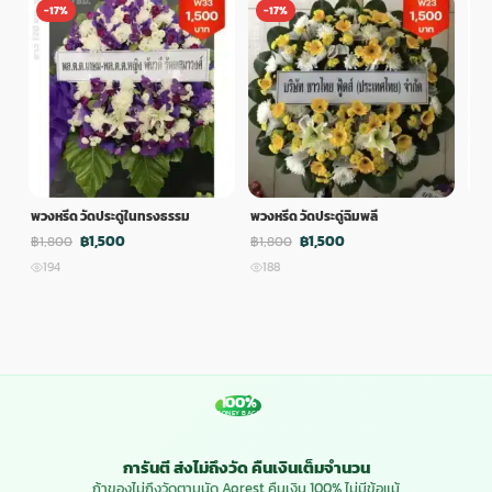
-17%
-17%
-
พวงหรีด วัดประดู่ในทรงธรรม
พวงหรีด วัดประดู่ฉิมพลี
พวง
฿1,500
฿1,500
฿1,800
฿1,800
฿1,
194
188
1
100%
MONEY BACK
การันตี ส่งไม่ถึงวัด คืนเงินเต็มจำนวน
ถ้าของไม่ถึงวัดตามนัด Aorest คืนเงิน 100% ไม่มีข้อแม้