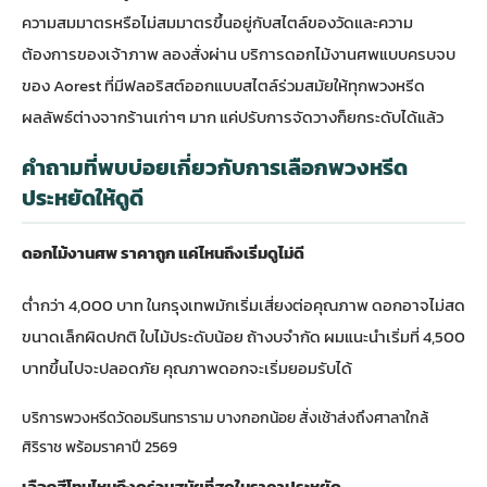
ความสมมาตรหรือไม่สมมาตรขึ้นอยู่กับสไตล์ของวัดและความ
ต้องการของเจ้าภาพ ลองสั่งผ่าน
บริการดอกไม้งานศพแบบครบจบ
ของ Aorest
ที่มีฟลอริสต์ออกแบบสไตล์ร่วมสมัยให้ทุกพวงหรีด
ผลลัพธ์ต่างจากร้านเก่าๆ มาก แค่ปรับการจัดวางก็ยกระดับได้แล้ว
คำถามที่พบบ่อยเกี่ยวกับการเลือกพวงหรีด
ประหยัดให้ดูดี
ดอกไม้งานศพ ราคาถูก แค่ไหนถึงเริ่มดูไม่ดี
ต่ำกว่า 4,000 บาท ในกรุงเทพมักเริ่มเสี่ยงต่อคุณภาพ ดอกอาจไม่สด
ขนาดเล็กผิดปกติ ใบไม้ประดับน้อย ถ้างบจำกัด ผมแนะนำเริ่มที่ 4,500
บาทขึ้นไปจะปลอดภัย คุณภาพดอกจะเริ่มยอมรับได้
บริการพวงหรีดวัดอมรินทราราม บางกอกน้อย สั่งเช้าส่งถึงศาลาใกล้
ศิริราช พร้อมราคาปี 2569
เลือกสีโทนไหนถึงดูร่วมสมัยที่สุดในราคาประหยัด