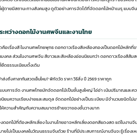
ี่ผู้ตายมีสถานะทางสังคมสูง ดูตัวอย่างการจัดได้ที่
จัดดอกไม้หน้าเมรุ แบบจี
ระหว่างดอกไม้งานศพจีนและงานไทย
ุดคือเรื่องสี ในงานศพไทยพุทธ ดอกดาวเรืองสีเหลืองทองเป็นดอกไม้หลักที่ขา
นมงคล ส่วนในงานศพจีน สีขาวและสีเหลืองอ่อนนิยมกว่า ดอกดาวเรืองสีส้
ยึดธรรมเนียมดั้งเดิม
ช้าส่งถึงศาลาทันสวดเย็นไหม? พิกัดวัด ราคา วิธีสั่ง ปี 2569 ราคาถูก
แบบการจัด งานศพไทยมักจัดดอกไม้เป็นชั้นสูงใหญ่ โอ่อ่า เน้นปริมาณและค
ิยมความเรียบง่ายและสมดุล จัดดอกไม้อย่างเป็นระเบียบ มีจำนวนชนิดไม่ม
นให้ความสำคัญกับความสมมาตรซ้ายขวาของชั้นวางมาก
่องดอกไม้ที่ต้องหลีกเลี่ยง ในงานไทยอาจหลีกเลี่ยงดอกสีแดงสด แต่ในงานจี
ายไม่เป็นมงคลในวัฒนธรรมจีนด้วย ร้านที่มีประสบการณ์งานจีนจะรู้เรื่องเหล่