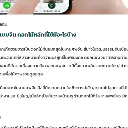
้ฉัน
แบบจีน ดอกไม้หลักที่ใช้มีอะไรบ้าง
๊กฮวยขาวเป็นดอกไม้ที่นิยมที่สุดในงานศพจีน สีขาวในวัฒนธรรมจีนเชื่
รมตะวันตกที่สีขาวหมายถึงความบริสุทธิ์ในพิธีมงคล ดอกเบญจมาศยังทนทา
บงานที่จัดต่อเนื่องหลายวัน ดอกเบญจมาศมีทั้งขนาดเล็กและขนาดใหญ่ ช่าง
วางเพื่อให้ภาพรวมดูสมดุล
ี่นิยมมากในงานศพจีน ลิลลี่มีความหมายในเชิงการส่งวิญญาณไปสู่สถานที่อั
่สง่างามและยิ่งใหญ่เมื่อจัดเป็นชั้นวางหน้าเมรุ ร้านดอกไม้ที่รับงานศพจีนจะม
น
ิดขาวก็เป็นตัวเลือกที่นิยมในงานศพจีนที่ต้องการความหรูหรา ออร์คิดขา