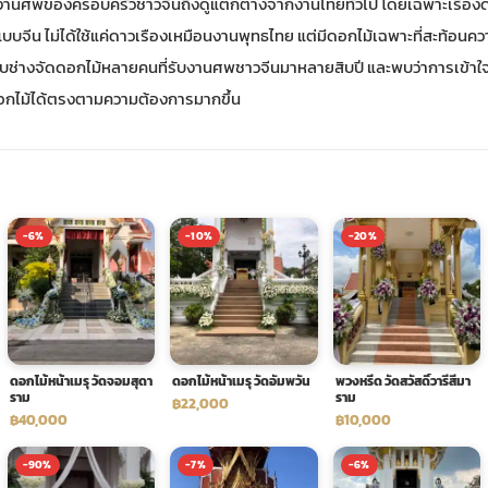
านศพของครอบครัวชาวจีนถึงดูแตกต่างจากงานไทยทั่วไป โดยเฉพาะเรื่องดอกไ
แบบจีน ไม่ได้ใช้แค่ดาวเรืองเหมือนงานพุทธไทย แต่มีดอกไม้เฉพาะที่สะท้อน
บช่างจัดดอกไม้หลายคนที่รับงานศพชาวจีนมาหลายสิบปี และพบว่าการเข้าใจค
อกไม้ได้ตรงตามความต้องการมากขึ้น
-6%
-10%
-20%
ดอกไม้หน้าเมรุ วัดจอมสุดา
ดอกไม้หน้าเมรุ วัดอัมพวัน
พวงหรีด วัดสวัสดิ์วารีสีมา
ราม
ราม
฿22,000
฿40,000
฿10,000
-90%
-7%
-6%