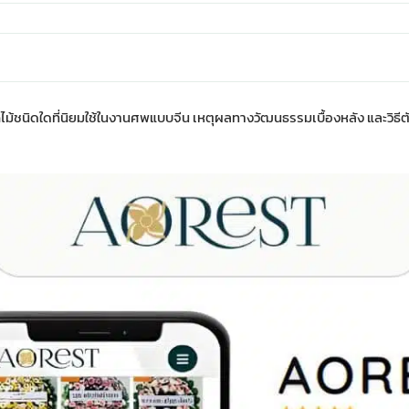
ม้ชนิดใดที่นิยมใช้ในงานศพแบบจีน เหตุผลทางวัฒนธรรมเบื้องหลัง และวิธีตัด