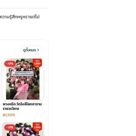
วามรู้สึกหรูหราแต่ไม่
ดูทั้งหมด
-17%
พวงหรีด วัดโมลีโลกยาราม
ราชวรวิหาร
฿1,500
-17%