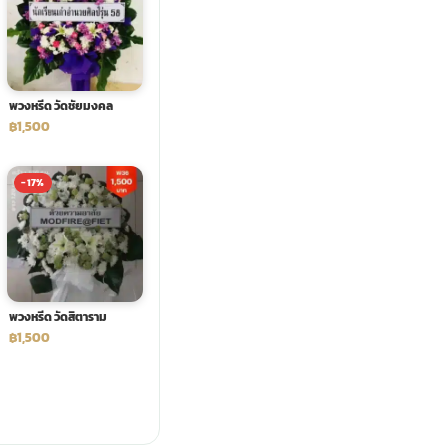
พวงหรีด วัดชัยมงคล
฿1,500
-17%
พวงหรีด วัดสิตาราม
฿1,500