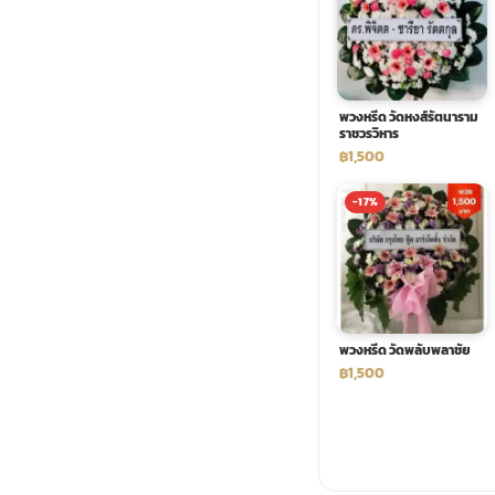
พวงดอกไม้งานศพ
tpdecorate ปูพื้น
พวงหรีด วัดหงส์รัตนาราม
ราชวรวิหาร
฿1,500
-17%
พวงหรีด วัดพลับพลาชัย
฿1,500