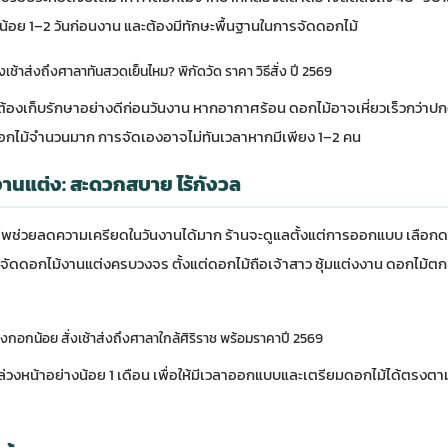
งน้อย 1–2 วันก่อนงาน และต้องมีทักษะพื้นฐานในการจัดดอกไม้
งเช้าส่งถึงศาลาทันสวดเย็นไหม? พิกัดวัด ราคา วิธีสั่ง ปี 2569
ต้องเก็บรักษาอย่างดีก่อนวันงาน หากอากาศร้อน ดอกไม้อาจเหี่ยวเร็วกว่าปก
กไม้จำนวนมาก การจัดเองอาจไม่ทันเวลาหากมีเพียง 1–2 คน
งานแต่ง: สะดวกสบาย ไร้กังวล
ีพช่วยลดความเครียดในวันงานได้มาก ร้านจะดูแลตั้งแต่การออกแบบ เลือกดอ
ารจัดดอกไม้งานแต่งครบวงจร ตั้งแต่ดอกไม้ถือเจ้าสาว ซุ้มแต่งงาน ดอกไม้ตก
กอกน้อย สั่งเช้าส่งถึงศาลาใกล้ศิริราช พร้อมราคาปี 2569
่วงหน้าอย่างน้อย 1 เดือน เพื่อให้มีเวลาออกแบบและเตรียมดอกไม้ได้ตรงตา