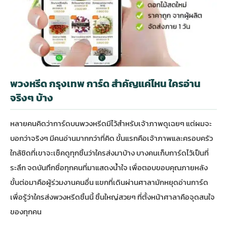
พวงหรีด กรุงเทพ การ์ด สำคัญแค่ไหน ใครอ่าน
จริงๆ บ้าง
หลายคนคิดว่าการ์ดบนพวงหรีดมีไว้สำหรับเจ้าภาพดูเฉยๆ แต่ผมจะ
บอกว่าจริงๆ มีคนอ่านมากกว่าที่คิด ขั้นแรกคือเจ้าภาพและครอบครัว
ใกล้ชิดที่เขาจะเช็คดูทุกชิ้นว่าใครส่งมาบ้าง บางคนเก็บการ์ดไว้เป็นที่
ระลึก จดบันทึกชื่อทุกคนที่มาแสดงน้ำใจ เพื่อตอบขอบคุณภายหลัง
ขั้นต่อมาคือผู้ร่วมงานคนอื่น แขกที่เดินผ่านศาลามักหยุดอ่านการ์ด
เพื่อรู้ว่าใครส่งพวงหรีดชิ้นนี้ ชิ้นใหญ่สวยๆ ที่ตั้งหน้าศาลาคือจุดสนใจ
ของทุกคน