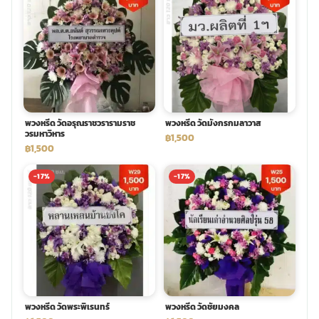
พวงหรีด วัดอรุณราชวรารามราช
พวงหรีด วัดมังกรกมลาวาส
วรมหาวิหาร
฿1,500
฿1,500
-17%
-17%
พวงหรีด วัดพระพิเรนทร์
พวงหรีด วัดชัยมงคล