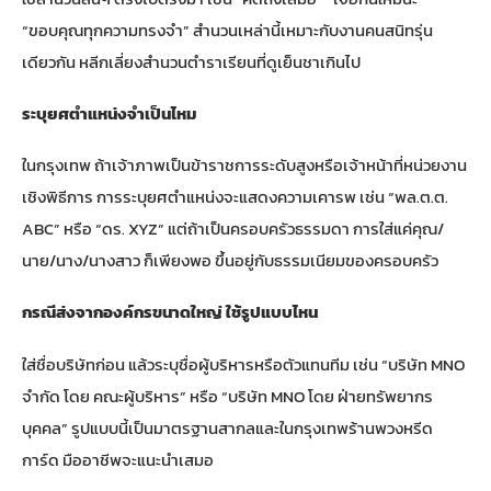
“ขอบคุณทุกความทรงจำ” สำนวนเหล่านี้เหมาะกับงานคนสนิทรุ่น
เดียวกัน หลีกเลี่ยงสำนวนตำราเรียนที่ดูเย็นชาเกินไป
ระบุยศตำแหน่งจำเป็นไหม
ในกรุงเทพ ถ้าเจ้าภาพเป็นข้าราชการระดับสูงหรือเจ้าหน้าที่หน่วยงาน
เชิงพิธีการ การระบุยศตำแหน่งจะแสดงความเคารพ เช่น “พล.ต.ต.
ABC” หรือ “ดร. XYZ” แต่ถ้าเป็นครอบครัวธรรมดา การใส่แค่คุณ/
นาย/นาง/นางสาว ก็เพียงพอ ขึ้นอยู่กับธรรมเนียมของครอบครัว
กรณีส่งจากองค์กรขนาดใหญ่ ใช้รูปแบบไหน
ใส่ชื่อบริษัทก่อน แล้วระบุชื่อผู้บริหารหรือตัวแทนทีม เช่น “บริษัท MNO
จำกัด โดย คณะผู้บริหาร” หรือ “บริษัท MNO โดย ฝ่ายทรัพยากร
บุคคล” รูปแบบนี้เป็นมาตรฐานสากลและในกรุงเทพร้านพวงหรีด
การ์ด มืออาชีพจะแนะนำเสมอ