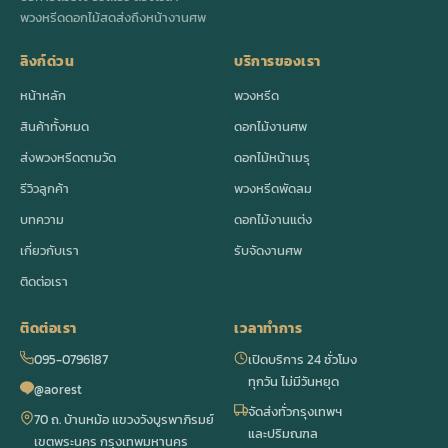
พวงหรีดดอกไม้สดส่งถึงหน้างานศพ
ลิงก์ด่วน
บริการของเรา
หน้าหลัก
พวงหรีด
สินค้าทั้งหมด
ดอกไม้งานศพ
ส่งพวงหรีดตามวัด
ดอกไม้หน้าเมรุ
รีวิวลูกค้า
พวงหรีดพัดลม
บทความ
ดอกไม้งานแต่ง
เกี่ยวกับเรา
รับจัดงานศพ
ติดต่อเรา
ติดต่อเรา
เวลาทำการ
095-0796187
เปิดบริการ 24 ชั่วโมง
ทุกวัน ไม่มีวันหยุด
@aorest
จัดส่งทั่วกรุงเทพฯ
70 ถ. บ้านหม้อ แขวงวังบูรพาภิรมย์
และปริมณฑล
เขตพระนคร กรุงเทพมหานคร