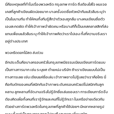
นี่คือเหตุผลที่ทำไมเรื่องพวงหรีด กรุงเทพ การ์ด ถึงต้องใส่ใจ ผมเจอ
เคสที่ลูกค้าเขียนผิดบ่อยมาก บางครั้งจดชื่อหัวหน้าทีมแล้วลืมระบุว่า
เป็นในนามทีม ทำให้คนทั้งทีมรู้สึกว่าตัวเองถูกลืม บางคนเขียนชื่อตัว
เองสะกดผิด ทำให้เจ้าภาพจำผิดคน หรือบางทีก็เป็นเคสคลาสสิกที่ส่ง
แทนเพื่อนแล้วลืมระบุ ทำให้เจ้าภาพคิดว่าเราไปเอง ทั้งที่ความจริงเรา
อยู่ต่างประเทศ
พวงหรีดดอกไม้สด ส่งด่วน
อีกประเด็นคือบางครอบครัวในกรุงเทพมีธรรมเนียมเขียนการ์ดแบบ
เป็นทางการมาก เช่น ระบุยศ ตำแหน่ง บริษัท ถ้าเราเขียนแบบไม่เป็น
ทางการเลย เช่น เขียนแค่ชื่อเล่น เจ้าภาพอาจไม่รู้เลยว่าเราคือใคร นี่
คือกับดักของคนที่สนิทกับเจ้าภาพระดับครอบครัวแต่ไม่สนิทกับลูก
หลาน ลูกหลานที่จัดงานจริงไม่รู้จักชื่อเล่นของเรา การเขียนการ์ดจึง
ต้องคิดเผื่อทั้งคนที่เรารู้จักและคนที่ไม่รู้จักเรา ในเครือข่ายเดียวกัน
ตัวอย่างการ์ดพวงหรีดในกรุงเทพ
ที่ลูกค้าใช้บ่อยๆ มีหลากหลายรูป
แบบ ตั้งแต่เป็นทางการสุดๆ ไปจนถึงสบายๆ เพื่อนสนิท