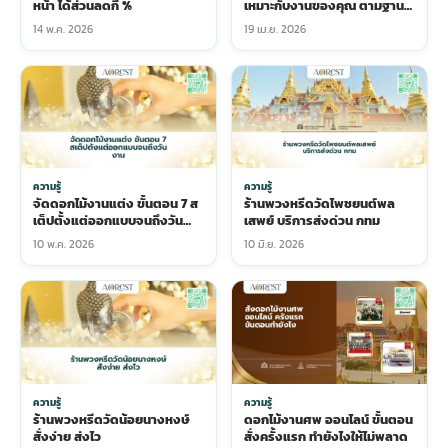
หน้า ได้ส่วนลดกี่ %
เหมาะกับงานของคุณ ตามฐานะ
และความหมาย
14 พ.ค. 2026
19 เม.ย. 2026
ความรู้
ความรู้
จัดดอกไม้งานแต่ง ขั้นตอน 7 ส
ร้านพวงหรีดวัดไพชยนต์พล
เต็ปตั้งแต่ออกแบบจนถึงวัน
เสพย์ บริการส่งด่วน กทม
งาน
10 พ.ค. 2026
10 มิ.ย. 2026
ความรู้
ความรู้
ร้านพวงหรีดวัดน้อยนางหงษ์
ดอกไม้งานศพ ออนไลน์ ขั้นตอน
สั่งง่าย ส่งไว
สั่งครั้งแรก ทำยังไงให้ไม่พลาด