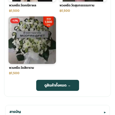
พวงหรีด วัดคณิกาผล
พวงหรีด วัดสุนทรธรรมทาน
฿1,500
฿1,500
-17%
พวงหรีด วัดสิตาราม
฿1,500
ดูสินค้าทั้งหมด →
สารบัญ
▾