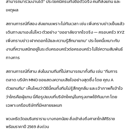
สามารถมาร่วมงานได้” ประโยคนี้ครบทั้งชื่อตัวจริง คนที่ส่งแทน และ
เหตุผล
สถานการณ์ที่สอง ส่งแทนเพราะไม่ทันเวลา เช่น เพิ่งทราบข่าวเย็นแล้ว
เดินทางมาเองไม่ไหว ตัวอย่าง “ขออาลัยจากใจจริง — ครอบครัว XYZ
เพิ่งทราบข่าว ฝากดอกไม้และความรู้สึกมาแทน” ประโยคนี้เหมาะกับ
งานที่ความสนิทอยู่ในระดับครอบครัวต่อครอบครัว ไม่ใช่ความสัมพันธ์
ทางการ
สถานการณ์ที่สาม ส่งในนามทีมที่ไม่สามารถมาทั้งทีม เช่น “ทีมการ
ตลาด บริษัท MNO ขอแสดงความเสียใจอย่างสุดซึ้ง โดย คุณ A
ตัวแทนทีม” เห็นไหมว่าวิธีนี้คนทั้งทีมไม่รู้สึกถูกลืม และเจ้าภาพก็เข้าใจ
ว่าใครคือผู้แทน นี่คือรูปแบบที่บริษัทใหญ่ในกรุงเทพใช้กันมาก โดย
เฉพาะเครือบริษัทที่มีหลายแผนก
พวงหรีดวัดอมรินทราราม บางกอกน้อย สั่งเช้าส่งถึงศาลาใกล้ศิริราช
พร้อมราคาปี 2569 ส่งด่วน