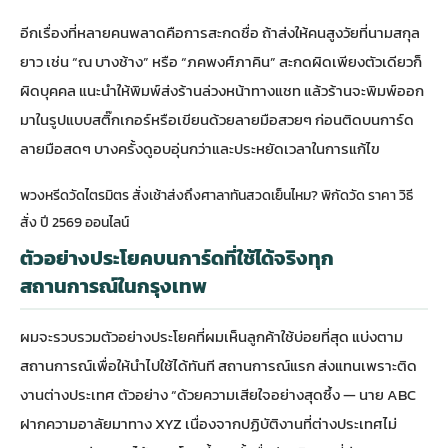
อีกเรื่องที่หลายคนพลาดคือการสะกดชื่อ ถ้าส่งให้คนสูงวัยที่นามสกุล
ยาว เช่น “ณ บางช้าง” หรือ “ภคพงศ์ภาคิน” สะกดผิดเพียงตัวเดียวก็
ผิดบุคคล แนะนำให้พิมพ์ส่งร้านล่วงหน้าทางแชท แล้วร้านจะพิมพ์ออก
มาในรูปแบบสติ๊กเกอร์หรือเขียนด้วยลายมือสวยๆ ก่อนติดบนการ์ด
ลายมือสดๆ บางครั้งดูอบอุ่นกว่าและประหยัดเวลาในการแก้ไข
พวงหรีดวัดไตรมิตร สั่งเช้าส่งถึงศาลาทันสวดเย็นไหม? พิกัดวัด ราคา วิธี
สั่ง ปี 2569 ออนไลน์
ตัวอย่างประโยคบนการ์ดที่ใช้ได้จริงทุก
สถานการณ์ในกรุงเทพ
ผมจะรวบรวมตัวอย่างประโยคที่ผมเห็นลูกค้าใช้บ่อยที่สุด แบ่งตาม
สถานการณ์เพื่อให้นำไปใช้ได้ทันที สถานการณ์แรก ส่งแทนเพราะติด
งานต่างประเทศ ตัวอย่าง “ด้วยความเสียใจอย่างสุดซึ้ง — นาย ABC
ฝากความอาลัยมาทาง XYZ เนื่องจากปฏิบัติงานที่ต่างประเทศไม่