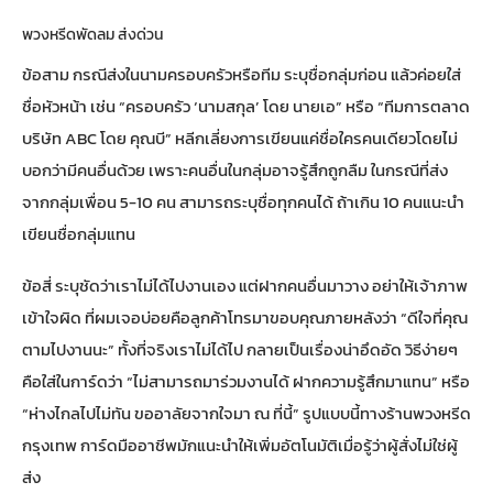
พวงหรีดพัดลม ส่งด่วน
ข้อสาม กรณีส่งในนามครอบครัวหรือทีม ระบุชื่อกลุ่มก่อน แล้วค่อยใส่
ชื่อหัวหน้า เช่น “ครอบครัว ‘นามสกุล’ โดย นายเอ” หรือ “ทีมการตลาด
บริษัท ABC โดย คุณบี” หลีกเลี่ยงการเขียนแค่ชื่อใครคนเดียวโดยไม่
บอกว่ามีคนอื่นด้วย เพราะคนอื่นในกลุ่มอาจรู้สึกถูกลืม ในกรณีที่ส่ง
จากกลุ่มเพื่อน 5-10 คน สามารถระบุชื่อทุกคนได้ ถ้าเกิน 10 คนแนะนำ
เขียนชื่อกลุ่มแทน
ข้อสี่ ระบุชัดว่าเราไม่ได้ไปงานเอง แต่ฝากคนอื่นมาวาง อย่าให้เจ้าภาพ
เข้าใจผิด ที่ผมเจอบ่อยคือลูกค้าโทรมาขอบคุณภายหลังว่า “ดีใจที่คุณ
ตามไปงานนะ” ทั้งที่จริงเราไม่ได้ไป กลายเป็นเรื่องน่าอึดอัด วิธีง่ายๆ
คือใส่ในการ์ดว่า “ไม่สามารถมาร่วมงานได้ ฝากความรู้สึกมาแทน” หรือ
“ห่างไกลไปไม่ทัน ขออาลัยจากใจมา ณ ที่นี้” รูปแบบนี้ทาง
ร้านพวงหรีด
กรุงเทพ การ์ด
มืออาชีพมักแนะนำให้เพิ่มอัตโนมัติเมื่อรู้ว่าผู้สั่งไม่ใช่ผู้
ส่ง