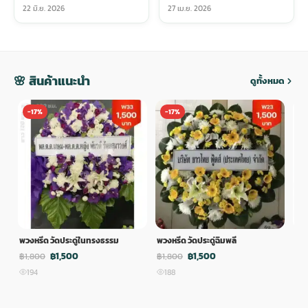
22 มิ.ย. 2026
27 เม.ย. 2026
🌸 สินค้าแนะนำ
ดูทั้งหมด
-17%
-17%
-
พวงหรีด วัดประดู่ในทรงธรรม
พวงหรีด วัดประดู่ฉิมพลี
พวง
฿1,500
฿1,500
฿1,800
฿1,800
฿1,
194
188
1