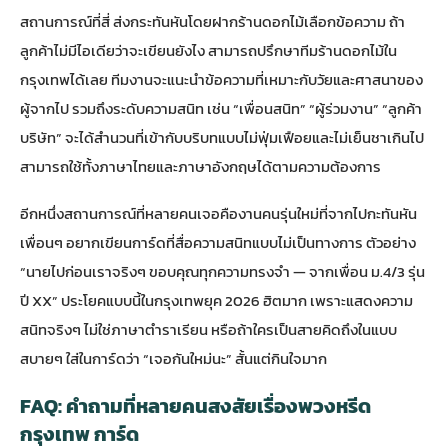
สถานการณ์ที่สี่ ส่งกระทันหันโดยฝากร้านดอกไม้เลือกข้อความ ถ้า
ลูกค้าไม่มีไอเดียว่าจะเขียนยังไง สามารถปรึกษาทีมร้านดอกไม้ใน
กรุงเทพได้เลย ทีมงานจะแนะนำข้อความที่เหมาะกับวัยและศาสนาของ
ผู้จากไป รวมถึงระดับความสนิท เช่น “เพื่อนสนิท” “ผู้ร่วมงาน” “ลูกค้า
บริษัท” จะได้สำนวนที่เข้ากับบริบทแบบไม่ฟุ่มเฟือยและไม่เย็นชาเกินไป
สามารถใช้ทั้งภาษาไทยและภาษาอังกฤษได้ตามความต้องการ
อีกหนึ่งสถานการณ์ที่หลายคนเจอคืองานคนรุ่นใหม่ที่จากไปกะทันหัน
เพื่อนๆ อยากเขียนการ์ดที่สื่อความสนิทแบบไม่เป็นทางการ ตัวอย่าง
“นายไปก่อนเราจริงๆ ขอบคุณทุกความทรงจำ — จากเพื่อน ม.4/3 รุ่น
ปี XX” ประโยคแบบนี้ในกรุงเทพยุค 2026 ฮิตมาก เพราะแสดงความ
สนิทจริงๆ ไม่ใช่ภาษาตำราเรียน หรือถ้าใครเป็นสายคิดถึงในแบบ
สบายๆ ใส่ในการ์ดว่า “เจอกันใหม่นะ” สั้นแต่กินใจมาก
FAQ: คำถามที่หลายคนสงสัยเรื่องพวงหรีด
กรุงเทพ การ์ด