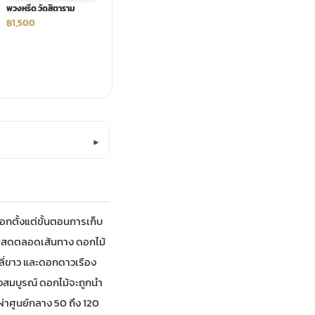
พวงหรีด วัดสิตาราม
฿1,500
▾
อกตั้งแต่ขั้นตอนการเก็บ
วามสดตลอดเส้นทาง ดอกไม้
ลี่ขาว และดอกดาวเรือง
งสมบูรณ์ ดอกไม้จะถูกนำ
ผ่าศูนย์กลาง 50 ถึง 120