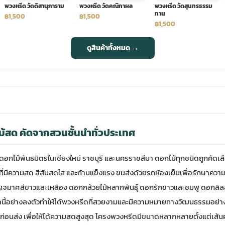
พวงหรีด วัดดิสานุการาม
พวงหรีด วัดคณิกาผล
พวงหรีด วัดสุนทรธรรม
ทาน
฿1,500
฿1,500
฿1,500
ดูสินค้าทั้งหมด →
ม้สด คัดจากสวนชั้นนำทั่วประเทศ
อกไม้พันธมิตรในเชียงใหม่ ราชบุรี และนครราชสีมา ดอกไม้ทุกชนิดถูกคัดเลื
ที่มีความสด สีสันสดใส และก้านแข็งแรง ขนส่งด้วยรถห้องเย็นเพื่อรักษาค
เบญจมาศสีขาวและเหลือง ดอกกล้วยไม้หลากพันธุ์ ดอกรักขาวและชมพู ดอกลิล
ี้อย่างลงตัวทำให้ได้พวงหรีดที่สวยงามและมีความหมายทางวัฒนธรรมอย่า
มงก่อนส่ง เพื่อให้ได้ความสดสูงสุด โครงพวงหรีดมีขนาดหลากหลายตั้งแต่เส้น