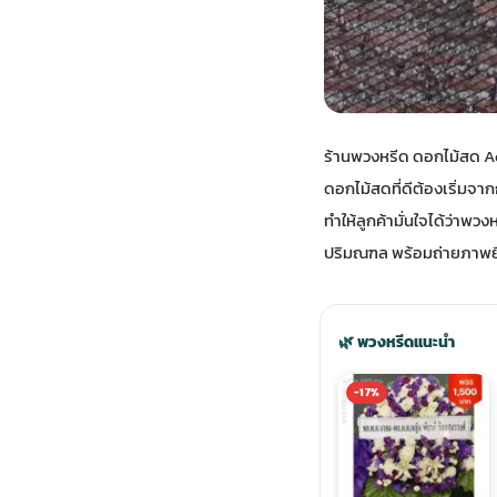
พวงดอกไม้งานศพ
tpdecorate ปูพื้น
ร้านพวงหรีด ดอกไม้สด Aor
ดอกไม้สด
ที่ดีต้องเริ่ม
ทำให้ลูกค้ามั่นใจได้ว่าพ
ปริมณฑล พร้อมถ่ายภาพยืน
🌿 พวงหรีดแนะนำ
-17%