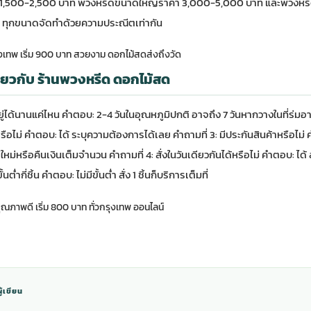
,500-2,500 บาท พวงหรีดขนาดใหญ่ราคา 3,000-5,000 บาท และพวงหรีดพ
ทุกขนาดจัดทำด้วยความประณีตเท่ากัน
เทพ เริ่ม 900 บาท สวยงาม ดอกไม้สดส่งถึงวัด
่ยวกับ ร้านพวงหรีด ดอกไม้สด
ู่ได้นานแค่ไหน คำตอบ: 2-4 วันในอุณหภูมิปกติ อาจถึง 7 วันหากวางในที่ร่มอ
รือไม่ คำตอบ: ได้ ระบุความต้องการได้เลย คำถามที่ 3: มีประกันสินค้าหรือไม
หรือคืนเงินเต็มจำนวน คำถามที่ 4: สั่งในวันเดียวกันได้หรือไม่ คำตอบ: ได้ 
นต่ำกี่ชิ้น คำตอบ: ไม่มีขั้นต่ำ สั่ง 1 ชิ้นก็บริการเต็มที่
ณภาพดี เริ่ม 800 บาท ทั่วกรุงเทพ ออนไลน์
ู้เขียน