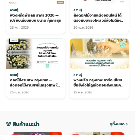
ความรู้
ความรู้
สั่งดอกไม้งานแต่งออนไลน์ ได้
พวงหรีดพัดลม ราคา 2026 —
ตรงแบบจริงไหม วิธีสั่งไม่ให้ผิด
เปรียบเทียบแบบ ขนาด คุ้มค่าสุด
หวัง
28 พ.ค. 2026
20 เม.ย. 2026
ความรู้
ความรู้
ดอกไม้งานศพ กรุงเทพ —
พวงหรีด กรุงเทพ การ์ด เขียน
ส่งดอกไม้งานศพในกรุงเทพ ใช้
ชื่อยังไงให้ถูกใจตอนส่งแทนคน
เวลากี่ชั่วโมง วัดไหนรับช่วงไหน
อื่นไม่พลาด
26 เม.ย. 2026
25 พ.ค. 2026
🌸 สินค้าแนะนำ
ดูทั้งหมด