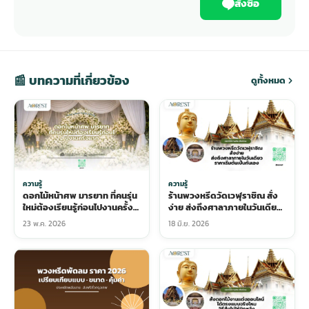
สั่งซื้อ
📰 บทความที่เกี่ยวข้อง
ดูทั้งหมด
ความรู้
ความรู้
ดอกไม้หน้าศพ มารยาท ที่คนรุ่น
ร้านพวงหรีดวัดเวฬุราชิณ สั่ง
ใหม่ต้องเรียนรู้ก่อนไปงานครั้ง
ง่าย ส่งถึงศาลาภายในวันเดียว
แรก
ราคาเริ่มต้นเป็นกันเอง
23 พ.ค. 2026
18 มิ.ย. 2026