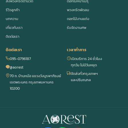
ส่งพวงหรีดตามวัด
ดอกไม้หน้าเมรุ
รีวิวลูกค้า
พวงหรีดพัดลม
บทความ
ดอกไม้งานแต่ง
เกี่ยวกับเรา
รับจัดงานศพ
ติดต่อเรา
ติดต่อเรา
เวลาทำการ
095-0796187
เปิดบริการ 24 ชั่วโมง
ทุกวัน ไม่มีวันหยุด
@aorest
จัดส่งทั่วกรุงเทพฯ
70 ถ. บ้านหม้อ แขวงวังบูรพาภิรมย์
และปริมณฑล
เขตพระนคร กรุงเทพมหานคร
10200