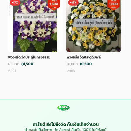
-17%
-17%
-
พวงหรีด วัดประดู่ในทรงธรรม
พวงหรีด วัดประดู่ฉิมพลี
พวง
฿1,500
฿1,500
฿1,800
฿1,800
฿1,
194
188
1
100%
MONEY BACK
การันตี ส่งไม่ถึงวัด คืนเงินเต็มจำนวน
ถ้าของไม่ถึงวัดตามนัด Aorest คืนเงิน 100% ไม่มีข้อแม้