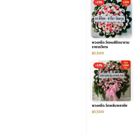
-17%
พวงดอกไม้งานศพ
tpdecorate ปูพื้น
พวงหรีด วัดหงส์รัตนาราม
ราชวรวิหาร
฿1,500
-17%
พวงหรีด วัดพลับพลาชัย
฿1,500