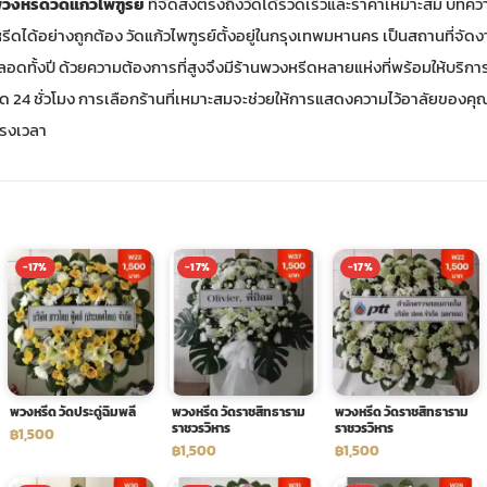
พวงหรีดวัดแก้วไพฑูรย์
ที่จัดส่งตรงถึงวัดได้รวดเร็วและราคาเหมาะสม บทความ
หรีดได้อย่างถูกต้อง วัดแก้วไพฑูรย์ตั้งอยู่ในกรุงเทพมหานคร เป็นสถานที่จัด
ทั้งปี ด้วยความต้องการที่สูงจึงมีร้านพวงหรีดหลายแห่งที่พร้อมให้บริการทั้
 24 ชั่วโมง การเลือกร้านที่เหมาะสมจะช่วยให้การแสดงความไว้อาลัยของคุณถ
ตรงเวลา
-17%
-17%
-17%
พวงหรีด วัดประดู่ฉิมพลี
พวงหรีด วัดราชสิทธาราม
พวงหรีด วัดราชสิทธาราม
ราชวรวิหาร
ราชวรวิหาร
฿1,500
฿1,500
฿1,500