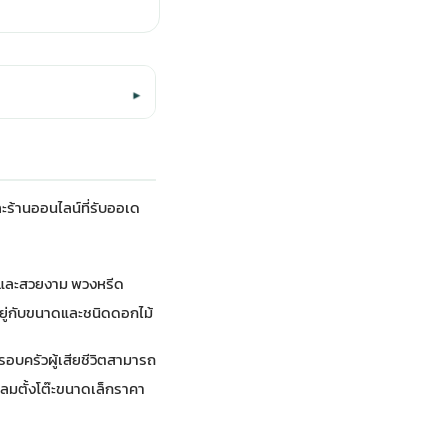
▾
ละร้านออนไลน์ที่รับออเด
ติและสวยงาม พวงหรีด
อยู่กับขนาดและชนิดดอกไม้
ครอบครัวผู้เสียชีวิตสามารถ
ลมตั้งโต๊ะขนาดเล็กราคา