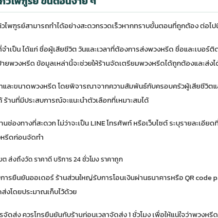
แก้วไพฑูรย์ ขั้นตอนง่าย ๆ
้วไพฑูรย์สามารถทำได้อย่างสะดวกรวดเร็วหากทราบขั้นตอนที่ถูกต้อง ต่อไปนี
จำเป็น ได้แก่ ชื่อผู้เสียชีวิต วันและเวลาที่ต้องการส่งพวงหรีด ชื่อและเบอร์ติด
้ายพวงหรีด ข้อมูลเหล่านี้จะช่วยให้ร้านจัดเตรียมพวงหรีดได้ถูกต้องและส่งไ
ภทและขนาดพวงหรีด โดยพิจารณาจากความสัมพันธ์กับครอบครัวผู้เสียชีวิตแ
 ร้านที่มีประสบการณ์จะแนะนำตัวเลือกที่เหมาะสมได้
านช่องทางที่สะดวก ไม่ว่าจะเป็น LINE โทรศัพท์ หรือเว็บไซต์ ระบุรายละเอียดที่
หรีดก่อนจัดทำ
ขต ส่งถึงวัด ราคาดี บริการ 24 ชั่วโมง ราคาถูก
ละรับการยืนยันออเดอร์ ร้านส่วนใหญ่รับการโอนเงินผ่านธนาคารหรือ QR co
ดส่งโดยประมาณเก็บไว้ด้วย
จัดส่ง ควรโทรยืนยันกับร้านก่อนเวลาจัดส่ง 1 ชั่วโมง เพื่อให้แน่ใจว่าพวงหร