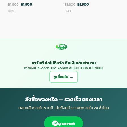
฿1,500
฿1,500
฿1,800
฿1,800
฿1,
195
188
1
100%
MONEY BACK
การันตี ส่งไม่ถึงวัด คืนเงินเต็มจำนวน
ถ้าของไม่ถึงวัดตามนัด Aorest คืนเงิน 100% ไม่มีข้อแม้
ดูเงื่อนไข →
สั่งซื้อพวงหรีด — รวดเร็ว ตรงเวลา
ตอบกลับภายใน 5 นาที · ส่งถึงหน้างานศพภายใน 24 ชั่วโมง
@aorest