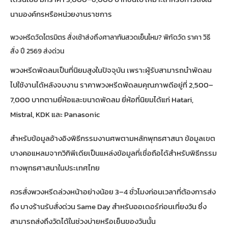
นามองค์กรหรือหน่วยงานราชการ
พวงหรีดวัดไตรมิตร สั่งเช้าส่งถึงศาลาทันสวดเย็นไหม? พิกัดวัด ราคา วิธี
สั่ง ปี 2569 ส่งด่วน
พวงหรีดพัดลมเป็นที่นิยมสูงในปัจจุบัน เพราะผู้รับสามารถนำพัดลม
ไปใช้งานได้หลังจบงาน ราคาพวงหรีดพัดลมคุณภาพดีอยู่ที่ 2,500–
7,000 บาทตามยี่ห้อและขนาดพัดลม ยี่ห้อที่นิยมได้แก่ Hatari,
Mistral, KDK และ Panasonic
สำหรับข้อมูลอ้างอิงพิธีกรรมงานศพตามหลักพุทธศาสนา
ข้อมูลเขต
บางคอแหลมจากวิกิพีเดีย
เป็นแหล่งข้อมูลที่เชื่อถือได้สำหรับพิธีกรรม
ทางพุทธศาสนาในประเทศไทย
ควรสั่งพวงหรีดล่วงหน้าอย่างน้อย 3–4 ชั่วโมงก่อนเวลาที่ต้องการส่ง
ถึง บางร้านรับสั่งด่วน Same Day สำหรับออเดอร์ก่อนเที่ยงวัน ซึ่ง
สามารถส่งถึงวัดได้ในช่วงบ่ายหรือเย็นของวันนั้น