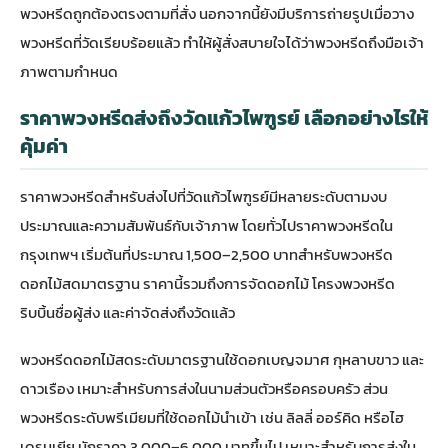
พวงหรีดถูกต้องตรงตามที่สั่ง นอกจากนี้ยังมีบริการถ่ายรูปเมื่อวาง
พวงหรีดที่วัดเรียบร้อยแล้ว ทำให้ผู้สั่งสบายใจได้ว่าพวงหรีดถึงมือเจ้า
ภาพตามกำหนด
ราคาพวงหรีดส่งถึงวัดแก้วไพฑูรย์ เลือกอย่างไรให้
คุ้มค่า
ราคาพวงหรีดสำหรับส่งไปที่วัดแก้วไพฑูรย์มีหลายระดับตามงบ
ประมาณและความสัมพันธ์กับเจ้าภาพ โดยทั่วไปราคาพวงหรีดใน
กรุงเทพฯ เริ่มต้นที่ประมาณ 1,500–2,500 บาทสำหรับพวงหรีด
ดอกไม้สดมาตรฐาน ราคานี้รวมถึงการจัดดอกไม้ โครงพวงหรีด
ริบบิ้นชื่อผู้ส่ง และค่าจัดส่งถึงวัดแล้ว
พวงหรีดดอกไม้สดระดับมาตรฐานใช้ดอกเบญจมาศ กุหลาบขาว และ
ดาวเรือง เหมาะสำหรับการส่งในนามส่วนตัวหรือครอบครัว ส่วน
พวงหรีดระดับพรีเมียมที่ใช้ดอกไม้นำเข้า เช่น ลิลลี่ ออร์คิด หรือไฮ
เดรนเยีย มักราคา 3,000–6,000 บาทขึ้นไป เหมาะสำหรับการส่งใน