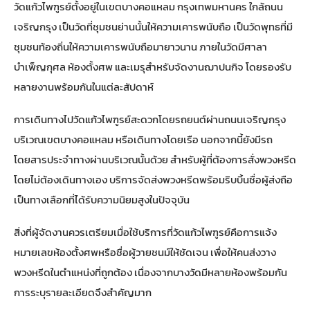
วัดแก้วไพฑูรย์ตั้งอยู่ในเขตบางคอแหลม กรุงเทพมหานคร ใกล้ถนน
เจริญกรุง เป็นวัดที่ชุมชนย่านนั้นให้ความเคารพนับถือ เป็นวัดพุทธที่มี
ชุมชนท้องถิ่นให้ความเคารพนับถือมายาวนาน ภายในวัดมีศาลา
บำเพ็ญกุศล ห้องตั้งศพ และเมรุสำหรับจัดงานฌาปนกิจ โดยรองรับ
หลายงานพร้อมกันในแต่ละสัปดาห์
การเดินทางไปวัดแก้วไพฑูรย์สะดวกโดยรถยนต์ผ่านถนนเจริญกรุง
บริเวณเขตบางคอแหลม หรือเดินทางโดยเรือ นอกจากนี้ยังมีรถ
โดยสารประจำทางผ่านบริเวณนั้นด้วย สำหรับผู้ที่ต้องการสั่งพวงหรีด
โดยไม่ต้องเดินทางเอง บริการจัดส่งพวงหรีดพร้อมริบบิ้นชื่อผู้ส่งถือ
เป็นทางเลือกที่ได้รับความนิยมสูงในปัจจุบัน
สิ่งที่ผู้จัดงานควรเตรียมเมื่อใช้บริการที่วัดแก้วไพฑูรย์คือการแจ้ง
หมายเลขห้องตั้งศพหรือชื่อผู้วายชนม์ให้ชัดเจน เพื่อให้คนส่งวาง
พวงหรีดในตำแหน่งที่ถูกต้อง เนื่องจากบางวัดมีหลายห้องพร้อมกัน
การระบุรายละเอียดจึงสำคัญมาก