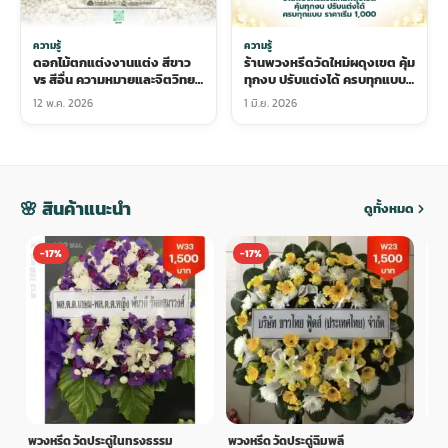
ความรู้
ความรู้
ดอกไม้ตกแต่งงานแต่ง สีขาว
ร้านพวงหรีดวัดใหม่ผดุงเขต คุ้ม
vs สีอื่น ความหมายและจิตวิทยา
ทุกงบ ปรับแต่งได้ ครบทุกแบบ
สีในวันสำคัญ
ราคาเริ่ม 1,000
12 พ.ค. 2026
1 มิ.ย. 2026
🌸 สินค้าแนะนำ
ดูทั้งหมด
-17%
-17%
-
พวงหรีด วัดประดู่ในทรงธรรม
พวงหรีด วัดประดู่ฉิมพลี
พวง