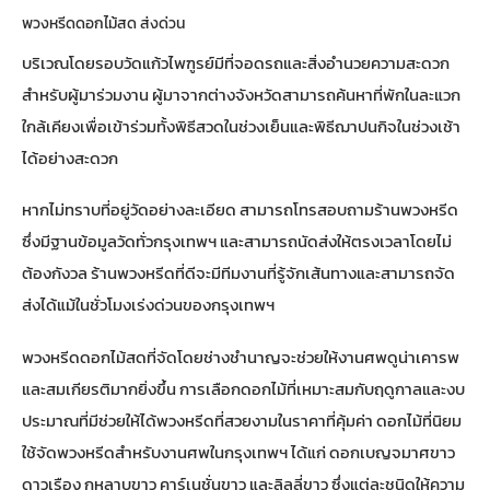
พวงหรีดดอกไม้สด ส่งด่วน
บริเวณโดยรอบวัดแก้วไพฑูรย์มีที่จอดรถและสิ่งอำนวยความสะดวก
สำหรับผู้มาร่วมงาน ผู้มาจากต่างจังหวัดสามารถค้นหาที่พักในละแวก
ใกล้เคียงเพื่อเข้าร่วมทั้งพิธีสวดในช่วงเย็นและพิธีฌาปนกิจในช่วงเช้า
ได้อย่างสะดวก
หากไม่ทราบที่อยู่วัดอย่างละเอียด สามารถโทรสอบถามร้านพวงหรีด
ซึ่งมีฐานข้อมูลวัดทั่วกรุงเทพฯ และสามารถนัดส่งให้ตรงเวลาโดยไม่
ต้องกังวล ร้านพวงหรีดที่ดีจะมีทีมงานที่รู้จักเส้นทางและสามารถจัด
ส่งได้แม้ในชั่วโมงเร่งด่วนของกรุงเทพฯ
พวงหรีดดอกไม้สดที่จัดโดยช่างชำนาญจะช่วยให้งานศพดูน่าเคารพ
และสมเกียรติมากยิ่งขึ้น การเลือกดอกไม้ที่เหมาะสมกับฤดูกาลและงบ
ประมาณที่มีช่วยให้ได้พวงหรีดที่สวยงามในราคาที่คุ้มค่า ดอกไม้ที่นิยม
ใช้จัดพวงหรีดสำหรับงานศพในกรุงเทพฯ ได้แก่ ดอกเบญจมาศขาว
ดาวเรือง กุหลาบขาว คาร์เนชั่นขาว และลิลลี่ขาว ซึ่งแต่ละชนิดให้ความ