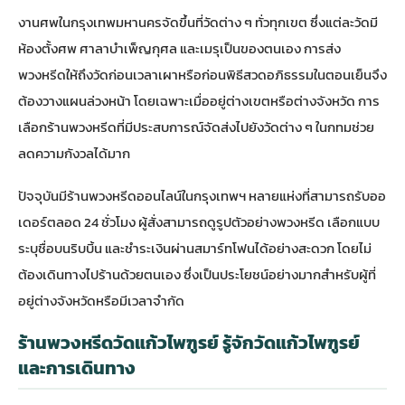
งานศพในกรุงเทพมหานครจัดขึ้นที่วัดต่าง ๆ ทั่วทุกเขต ซึ่งแต่ละวัดมี
ห้องตั้งศพ ศาลาบำเพ็ญกุศล และเมรุเป็นของตนเอง การส่ง
พวงหรีดให้ถึงวัดก่อนเวลาเผาหรือก่อนพิธีสวดอภิธรรมในตอนเย็นจึง
ต้องวางแผนล่วงหน้า โดยเฉพาะเมื่ออยู่ต่างเขตหรือต่างจังหวัด การ
เลือกร้านพวงหรีดที่มีประสบการณ์จัดส่งไปยังวัดต่าง ๆ ในกทมช่วย
ลดความกังวลได้มาก
ปัจจุบันมีร้านพวงหรีดออนไลน์ในกรุงเทพฯ หลายแห่งที่สามารถรับออ
เดอร์ตลอด 24 ชั่วโมง ผู้สั่งสามารถดูรูปตัวอย่างพวงหรีด เลือกแบบ
ระบุชื่อบนริบบิ้น และชำระเงินผ่านสมาร์ทโฟนได้อย่างสะดวก โดยไม่
ต้องเดินทางไปร้านด้วยตนเอง ซึ่งเป็นประโยชน์อย่างมากสำหรับผู้ที่
อยู่ต่างจังหวัดหรือมีเวลาจำกัด
ร้านพวงหรีดวัดแก้วไพฑูรย์ รู้จักวัดแก้วไพฑูรย์
และการเดินทาง