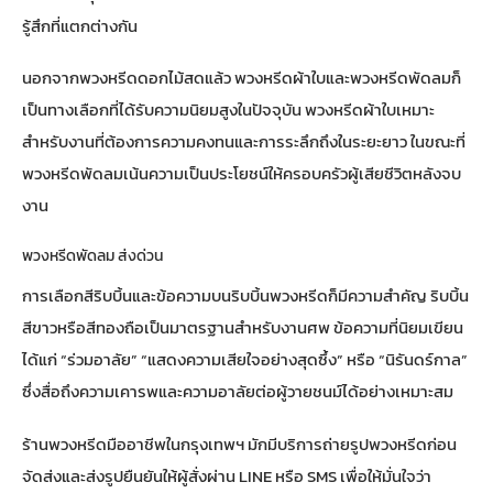
รู้สึกที่แตกต่างกัน
นอกจากพวงหรีดดอกไม้สดแล้ว พวงหรีดผ้าใบและพวงหรีดพัดลมก็
เป็นทางเลือกที่ได้รับความนิยมสูงในปัจจุบัน พวงหรีดผ้าใบเหมาะ
สำหรับงานที่ต้องการความคงทนและการระลึกถึงในระยะยาว ในขณะที่
พวงหรีดพัดลมเน้นความเป็นประโยชน์ให้ครอบครัวผู้เสียชีวิตหลังจบ
งาน
พวงหรีดพัดลม ส่งด่วน
การเลือกสีริบบิ้นและข้อความบนริบบิ้นพวงหรีดก็มีความสำคัญ ริบบิ้น
สีขาวหรือสีทองถือเป็นมาตรฐานสำหรับงานศพ ข้อความที่นิยมเขียน
ได้แก่ “ร่วมอาลัย” “แสดงความเสียใจอย่างสุดซึ้ง” หรือ “นิรันดร์กาล”
ซึ่งสื่อถึงความเคารพและความอาลัยต่อผู้วายชนม์ได้อย่างเหมาะสม
ร้านพวงหรีดมืออาชีพในกรุงเทพฯ มักมีบริการถ่ายรูปพวงหรีดก่อน
จัดส่งและส่งรูปยืนยันให้ผู้สั่งผ่าน LINE หรือ SMS เพื่อให้มั่นใจว่า