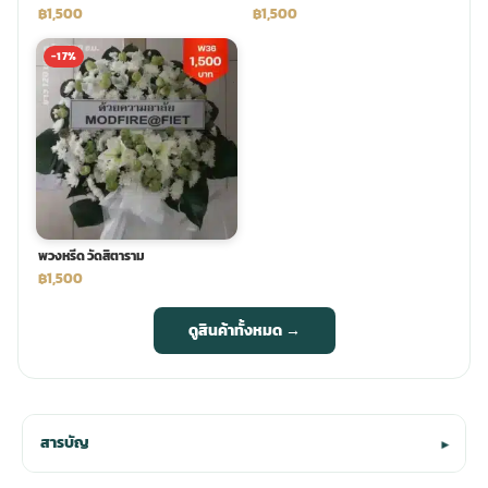
฿1,500
฿1,500
-17%
พวงหรีด วัดสิตาราม
฿1,500
ดูสินค้าทั้งหมด →
สารบัญ
▾