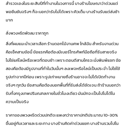
สำรวจเองในระยะสิบปีที่ทำงานในวงการนี้ บางร้านโฆษณาว่าด่วนแต่
พอยืนยันจริงๆ ก็จะบอกว่ารับไม่ได้เพราะคิวเต็ม บางร้านรับแต่ส่งช้า
มาก
สั่งพวงหรีดพัดลม ราคาถูก
สิ่งที่ผมแนะนำเวลาเลือก
ร้านดอกไม้งานศพ ใกล้ฉัน
สำหรับงานด่วน
คือเช็คสามข้อนี้ ข้อแรกคือต้องมีเบอร์โทรศัพท์มือถือที่รับสายจริง
ไม่ใช่แค่ไลน์หรือเพจที่ตอบช้า เพราะตอนตีสามใครจะนั่งพิมพ์แชท ข้อ
สองคือต้องมีรูปงานที่ทำในวันนั้นๆ ลงเพจหรือไลน์เป็นประจำ ไม่ใช่ใช้
รูปเก่าจากปีก่อน เพราะรูปเก่าหมายถึงร้านอาจจะไม่ได้เปิดทำงาน
จริงๆ ทุกวัน ข้อสามคือต้องบอกพื้นที่ที่รับส่งได้ชัดเจน ถ้าร้านบอกว่า
รับทั้งกรุงเทพปริมณฑลภายในชั่วโมงเดียว มันมักจะเป็นไปไม่ได้ใน
ความเป็นจริง
ราคาของพวงหรีดด่วนปกติจะแพงกว่าราคาปกติประมาณ 10-30%
ขึ้นอยู่กับเวลาและระยะทาง บางร้านคิดค่าด่วนแยก บางร้านรวมไปใน