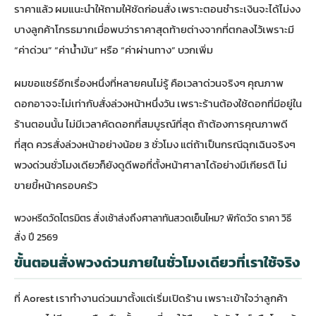
ราคาแล้ว ผมแนะนำให้ถามให้ชัดก่อนสั่ง เพราะตอนชำระเงินจะได้ไม่งง
บางลูกค้าโกรธมากเมื่อพบว่าราคาสุดท้ายต่างจากที่ตกลงไว้เพราะมี
“ค่าด่วน” “ค่าน้ำมัน” หรือ “ค่าผ่านทาง” บวกเพิ่ม
ผมขอแชร์อีกเรื่องหนึ่งที่หลายคนไม่รู้ คือเวลาด่วนจริงๆ คุณภาพ
ดอกอาจจะไม่เท่ากับสั่งล่วงหน้าหนึ่งวัน เพราะร้านต้องใช้ดอกที่มีอยู่ใน
ร้านตอนนั้น ไม่มีเวลาคัดดอกที่สมบูรณ์ที่สุด ถ้าต้องการคุณภาพดี
ที่สุด ควรสั่งล่วงหน้าอย่างน้อย 3 ชั่วโมง แต่ถ้าเป็นกรณีฉุกเฉินจริงๆ
พวงด่วนชั่วโมงเดียวก็ยังดูดีพอที่ตั้งหน้าศาลาได้อย่างมีเกียรติ ไม่
ขายขี้หน้าครอบครัว
พวงหรีดวัดไตรมิตร สั่งเช้าส่งถึงศาลาทันสวดเย็นไหม? พิกัดวัด ราคา วิธี
สั่ง ปี 2569
ขั้นตอนสั่งพวงด่วนภายในชั่วโมงเดียวที่เราใช้จริง
ที่ Aorest เราทำงานด่วนมาตั้งแต่เริ่มเปิดร้าน เพราะเข้าใจว่าลูกค้า