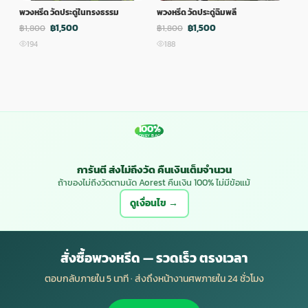
พวงหรีด วัดประดู่ในทรงธรรม
พวงหรีด วัดประดู่ฉิมพลี
พวง
฿1,500
฿1,500
฿1,800
฿1,800
฿1,
194
188
1
100%
MONEY BACK
การันตี ส่งไม่ถึงวัด คืนเงินเต็มจำนวน
ถ้าของไม่ถึงวัดตามนัด Aorest คืนเงิน 100% ไม่มีข้อแม้
ดูเงื่อนไข →
สั่งซื้อพวงหรีด — รวดเร็ว ตรงเวลา
ตอบกลับภายใน 5 นาที · ส่งถึงหน้างานศพภายใน 24 ชั่วโมง