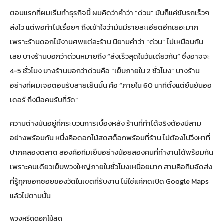
ตอนแรกที่ผมเริ่มทำธุรกิจนี้ ผมคิดว่าคำว่า “ด่วน” มันก็แค่ขับรถเร็วๆ
ส่งไว แต่พอทำไปเรื่อยๆ ถึงเข้าใจว่ามันมีรายละเอียดอีกเยอะมาก
เพราะร้านดอกไม้งานศพแต่ละร้าน นิยามคำว่า “ด่วน” ไม่เหมือนกัน
เลย บางร้านบอกว่าด่วนหมายถึง “ส่งเร็วสุดในวันเดียวกัน” ซึ่งอาจจะ
4-5 ชั่วโมง บางร้านบอกว่าด่วนคือ “เย็บภายใน 2 ชั่วโมง” บางร้าน
อย่างที่ผมเจอตอนรับสายเย็นนั้น คือ “ภายใน 60 นาทีตั้งแต่ยืนยันออ
เดอร์ ถึงมือคนรับที่วัด”
ความต่างมันอยู่ที่กระบวนการเบื้องหลัง ร้านที่ทำได้จริงต้องมีสาม
อย่างพร้อมกัน หนึ่งคือดอกไม้สดสต็อกพร้อมที่ร้าน ไม่ต้องไปวิ่งหาที่
ปากคลองตลาด สองคือทีมเย็บอย่างน้อยสองคนที่ทำงานได้พร้อมกัน
เพราะคนเดียวเย็บพวงใหญ่ภายในชั่วโมงเหนื่อยมาก สามคือทีมจัดส่ง
ที่รู้ทุกซอกซอยของวัดในเขตที่รับงาน ไม่ใช่แค่กดเปิด Google Maps
แล้วไปตามนั้น
พวงหรีดดอกไม้สด