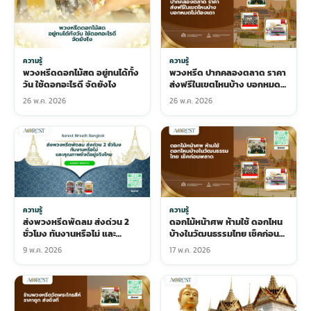
ความรู้
ความรู้
พวงหรีดดอกไม้สด อยู่ทนได้ทั้ง
พวงหรีด ปากคลองตลาด ราคา
วัน ใช้ดอกอะไรดี จัดยังไง
ส่งฟรีในเขตไหนบ้าง บอกหมด
ไม่ต้องเดา
26 พ.ค. 2026
26 พ.ค. 2026
ความรู้
ความรู้
ส่งพวงหรีดพัดลม ส่งด่วน 2
ดอกไม้หน้าศพ ห้ามใช้ ดอกไหน
ชั่วโมง ทันงานหรือไม่ และ
บ้างในวัฒนธรรมไทย เช็คก่อน
คุณภาพยังดีอยู่จริงไหม
พลาด
9 พ.ค. 2026
17 พ.ค. 2026