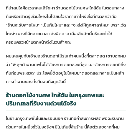
ที่น่าสนใจคือเวลาคนเสิร์ชหา
ร้านดอกไม้งานศพ ใกล้ฉัน
ในตอนกลาง
คืนหรือเช้าตรู่ ส่วนใหญ่ไม่ได้สนใจราคาเท่าไหร่ สิ่งที่กังวลกว่าคือ
“ร้านจะรับสายไหม” “เย็บทันไหม” และ “จะส่งให้ถูกศาลาไหม” เพราะวัด
ใหญ่ๆ บางที่มีหลายศาลา ส่งผิดศาลาคือเสียศักดิ์ศรีและทำให้
ครอบครัวหน้าแตกหน้าตึงในวันสำคัญ
ผมเคยคุยกับเจ้าของร้านดอกไม้รุ่นเก่าคนหนึ่งที่ตลาดสด เขาบอกผม
ว่า “พี่ ลูกค้างานศพไม่ได้ต้องการดอกสวยที่สุด เขาต้องการดอกที่ถึง
ทันก่อนพระสวด” ประโยคนี้ติดอยู่ในใจผมมาตลอดและกลายเป็นหลัก
การทำงานของทั้งทีมจนถึงทุกวันนี้
ร้านดอกไม้งานศพ ใกล้ฉัน ในกรุงเทพและ
ปริมณฑลที่รับงานด่วนได้จริง
ในย่านกรุงเทพชั้นในและรอบนอก ร้านที่มีกำลังการผลิตพอจะรับงาน
ด่วนภายในหนึ่งชั่วโมงจริงๆ มีไม่เกินยี่สิบร้าน นี่คือตัวเลขจากที่ผม