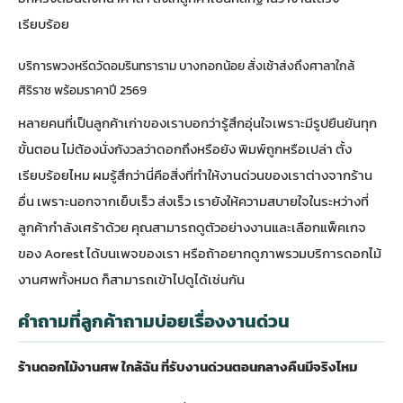
เรียบร้อย
บริการพวงหรีดวัดอมรินทราราม บางกอกน้อย สั่งเช้าส่งถึงศาลาใกล้
ศิริราช พร้อมราคาปี 2569
หลายคนที่เป็นลูกค้าเก่าของเราบอกว่ารู้สึกอุ่นใจเพราะมีรูปยืนยันทุก
ขั้นตอน ไม่ต้องนั่งกังวลว่าดอกถึงหรือยัง พิมพ์ถูกหรือเปล่า ตั้ง
เรียบร้อยไหม ผมรู้สึกว่านี่คือสิ่งที่ทำให้งานด่วนของเราต่างจากร้าน
อื่น เพราะนอกจากเย็บเร็ว ส่งเร็ว เรายังให้ความสบายใจในระหว่างที่
ลูกค้ากำลังเศร้าด้วย คุณสามารถดูตัวอย่างงานและ
เลือกแพ็คเกจ
ของ Aorest
ได้บนเพจของเรา หรือถ้าอยากดูภาพรวม
บริการดอกไม้
งานศพ
ทั้งหมด ก็สามารถเข้าไปดูได้เช่นกัน
คำถามที่ลูกค้าถามบ่อยเรื่องงานด่วน
ร้านดอกไม้งานศพ ใกล้ฉัน ที่รับงานด่วนตอนกลางคืนมีจริงไหม