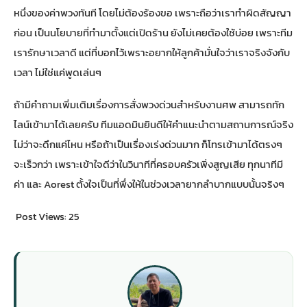
หนึ่งของค่าพวงทันที โดยไม่ต้องร้องขอ เพราะถือว่าเราทำผิดสัญญา
ก่อน เป็นนโยบายที่ทำมาตั้งแต่เปิดร้าน ยังไม่เคยต้องใช้บ่อย เพราะทีม
เรารักษาเวลาดี แต่ที่บอกไว้เพราะอยากให้ลูกค้ามั่นใจว่าเราจริงจังกับ
เวลา ไม่ใช่แค่พูดเล่นๆ
ถ้ามีคำถามเพิ่มเติมเรื่อง
การสั่งพวงด่วนสำหรับงานศพ
สามารถทัก
ไลน์เข้ามาได้เลยครับ ทีมแอดมินยินดีให้คำแนะนำตามสถานการณ์จริง
ไม่ว่าจะดึกแค่ไหน หรือถ้าเป็นเรื่องเร่งด่วนมาก ก็โทรเข้ามาได้ตรงๆ
จะเร็วกว่า เพราะเข้าใจดีว่าในวินาทีที่ครอบครัวเพิ่งสูญเสีย ทุกนาทีมี
ค่า และ Aorest ตั้งใจเป็นที่พึ่งให้ในช่วงเวลายากลำบากแบบนั้นจริงๆ
Post Views:
25