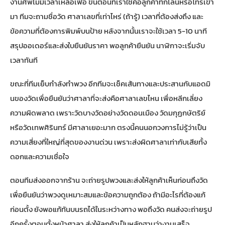
งานศพไม่มีเวลาเหลือเฟือ ขั้นตอนที่เราใช้คือลูกค้าทักไลน์หรือโทรเข้า
มา ทีมจะถามชื่อวัด ศาลาเลขที่เท่าไหร่ (ถ้ารู้) เวลาที่ต้องส่งถึง และ
ข้อความที่ต้องการพิมพ์บนป้าย หลังจากนั้นเราจะใช้เวลา 5-10 นาที
สรุปออเดอร์และส่งใบยืนยันราคา พอลูกค้ายืนยัน นาฬิกาจะเริ่มจับ
เวลาทันที
ขณะที่ทีมเย็บกำลังทำพวง อีกทีมจะเช็คเส้นทางและประสานกับแอดมิ
นของวัดเพื่อยืนยันว่าศาลาที่จะส่งคือศาลาเลขไหน เพื่อหลีกเลี่ยง
ความผิดพลาด เพราะวัดบางวัดอย่างวัดดอนเมือง วัดมกุฏกษัตริย์
หรือวัดเทพศิรินทร์ มีศาลาเยอะมาก ตรงนี้คนนอกวงการไม่รู้ว่าเป็น
ความเสี่ยงที่ใหญ่ที่สุดของงานด่วน เพราะส่งผิดศาลาเท่ากับเสียทั้ง
ดอกและความเชื่อใจ
ตอนทีมส่งออกจากร้าน จะถ่ายรูปพวงและส่งให้ลูกค้าเห็นก่อนถึงวัด
เพื่อยืนยันว่าพวงดูเหมาะสมและข้อความถูกต้อง ถ้ามีอะไรที่ต้องแก้
ก่อนตั้ง ยังพอแก้ทันบนรถได้ในระหว่างทาง พอถึงวัด คนส่งจะถ่ายรูป
อีกครั้งตอนตั้งหน้าศาลา ส่งให้ลูกค้าเป็นหลักฐานว่างานเสร็จ