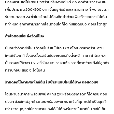
มีจริงครับ แต่ไม่เยอะ ปกติร้านที่รับงานตี 1 ตี 2 จะคิดค่าบริการพิเศษ
เพิ่มประมาณ 200-500 บาท ขึ้นอยู่กับร้านและระยะทาง ที่ Aorest เรา
รับงานตลอด 24 ชั่วโมง โดยไม่ต้องคิดค่าด่วนเพิ่ม ถ้าระยะทางไม่เกิน
ที่กำหนด ลูกค้าสามารถทักไลน์ตอนใดก็ได้ ทีมแอดมินจะตอบเร็วที่สุด
ถ้าสั่งตอนนี้จะถึงวัดกี่โมง
ขึ้นกับว่าวัดอยู่ที่ไหน ถ้าอยู่ในรัศมีไม่เกิน 20 กิโลเมตรจากร้าน ส่วน
ใหญ่ใช้เวลา 1 ชั่วโมงตั้งแต่ยืนยันออเดอร์ถึงตั้งหน้าศาลา ถ้าไกลกว่า
นั้นอาจจะใช้เวลา 1.5-2 ชั่วโมง แต่เราจะแจ้งเวลาที่คาดว่าจะถึงให้ลูกค้า
ทราบก่อนเสมอ จะได้ไม่ลุ้น
ร้านดอกไม้งานศพ ใกล้ฉัน รับชำระแบบไหนได้บ้าง ตอนด่วนๆ
โอนผ่านธนาคาร พร้อมเพย์ สแกน QR หรือบัตรเครดิตก็ได้ครับ ตอน
ด่วนๆ ส่วนใหญ่ลูกค้าจะโอนพร้อมเพย์เพราะเร็วที่สุด แต่ถ้าเป็นลูกค้า
เก่า เราอนุญาตให้จ่ายภายหลังได้ ไม่ต้องรีบจ่ายในนาทีนั้น ขอให้เซ็น