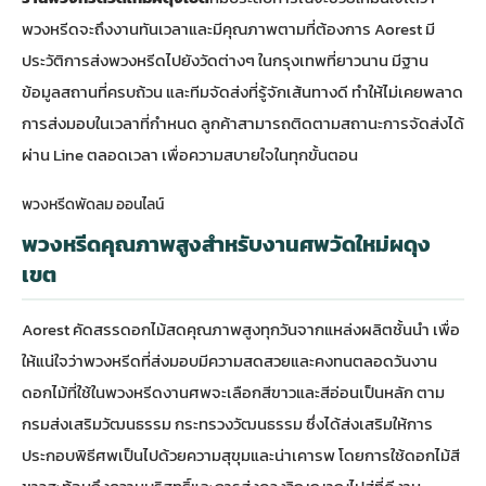
พวงหรีดจะถึงงานทันเวลาและมีคุณภาพตามที่ต้องการ Aorest มี
ประวัติการส่งพวงหรีดไปยังวัดต่างๆ ในกรุงเทพที่ยาวนาน มีฐาน
ข้อมูลสถานที่ครบถ้วน และทีมจัดส่งที่รู้จักเส้นทางดี ทำให้ไม่เคยพลาด
การส่งมอบในเวลาที่กำหนด ลูกค้าสามารถติดตามสถานะการจัดส่งได้
ผ่าน Line ตลอดเวลา เพื่อความสบายใจในทุกขั้นตอน
พวงหรีดพัดลม ออนไลน์
พวงหรีดคุณภาพสูงสำหรับงานศพวัดใหม่ผดุง
เขต
Aorest คัดสรรดอกไม้สดคุณภาพสูงทุกวันจากแหล่งผลิตชั้นนำ เพื่อ
ให้แน่ใจว่าพวงหรีดที่ส่งมอบมีความสดสวยและคงทนตลอดวันงาน
ดอกไม้ที่ใช้ในพวงหรีดงานศพจะเลือกสีขาวและสีอ่อนเป็นหลัก ตาม
กรมส่งเสริมวัฒนธรรม กระทรวงวัฒนธรรม
ซึ่งได้ส่งเสริมให้การ
ประกอบพิธีศพเป็นไปด้วยความสุขุมและน่าเคารพ โดยการใช้ดอกไม้สี