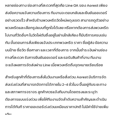
หลายช่องทาง ช่องทางที่สะดวกที่สุดคือ Line OA ของ Aorest เพียง
ส่งข้อความแจ้งความต้องการ ทีมงานจะตอบกลับและยืนยันออเดอร์
อย่างรวดเร็ว สำหรับ
ร้านพวงหรีดวัดใหม่ผดุงเขต
สามารถดูตัวอย่าง
พวงหรีดและเลือกรูปแบบที่ถูกใจได้เลย หรือหากต้องการส่งพวงหรีด
ไปงานที่วัดอื่นๆ ใน
วัดไผ่ตัน
ซึ่งอยู่ในย่านใกล้เคียง ก็มีบริการครบเช่น
กัน ขั้นตอนการสั่งเพียงแจ้งประเภทพวงหรีด ราคา ชื่อผู้ส่ง ข้อความ
บนป้าย ชื่อวัด ชื่อศาลา และเวลาที่ต้องการ จากนั้นชำระเงินผ่านช่อง
ทางที่สะดวก รับการยืนยันออเดอร์ และรอรับสินค้าที่งาน ทีมงาน
จะแจ้งผลการจัดส่งผ่าน Line เมื่อพวงหรีดถึงจุดหมายเรียบร้อย
สำหรับลูกค้าที่ต้องการสั่งในวันงานหรือสั่งด่วน Aorest มีบริการจัด
ส่งเร่งด่วนที่สามารถจัดการได้ภายใน 2-4 ชั่วโมง ขึ้นอยู่กับระยะทาง
และสภาพการจราจร ลูกค้าควรแจ้งทีมงานโดยตรงและระบุว่า
ต้องการแบบเร่งด่วน เพื่อให้ทีมงานจัดลำดับความสำคัญและดำเนิน
การได้ทันที ราคาออเดอร์เร่งด่วนเหมือนราคาปกติ ไม่มีค่าใช้จ่ายเพิ่ม
เติม