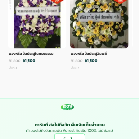
พวงหรีด วัดประดู่ในทรงธรรม
พวงหรีด วัดประดู่ฉิมพลี
พวง
฿1,500
฿1,500
฿1,800
฿1,800
฿1,
193
187
1
100%
MONEY BACK
การันตี ส่งไม่ถึงวัด คืนเงินเต็มจำนวน
ถ้าของไม่ถึงวัดตามนัด Aorest คืนเงิน 100% ไม่มีข้อแม้