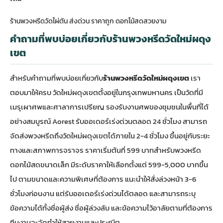
ร้านพวงหรีดวัดไผ่ตัน ส่งด่วน ราคาถูก ดอกไม้สดสวยงาม
คำถามที่พบบ่อยเกี่ยวกับร้านพวงหรีดวัดใหม่ผดุง
เขต
สำหรับคำถามที่พบบ่อยเกี่ยวกับ
ร้านพวงหรีดวัดใหม่ผดุงเขต
เรา
ตอบมาให้ครบ วัดใหม่ผดุงเขตตั้งอยู่ในกรุงเทพมหานคร เป็นวัดที่มี
เมรุเผาศพและศาลาการเปรียญ รองรับงานศพของชุมชนในพื้นที่ได้
อย่างสมบูรณ์ Aorest รับออเดอร์เร่งด่วนตลอด 24 ชั่วโมง สามารถ
จัดส่งพวงหรีดถึงวัดใหม่ผดุงเขตได้ภายใน 2-4 ชั่วโมง ขึ้นอยู่กับระยะ
ทางและสภาพการจราจร ราคาเริ่มต้นที่ 599 บาทสำหรับพวงหรีด
ดอกไม้สดขนาดเล็ก มีระดับราคาให้เลือกตั้งแต่ 599-5,000 บาทขึ้น
ไป ตามขนาดและความพิเศษที่ต้องการ แนะนำให้สั่งล่วงหน้า 3-6
ชั่วโมงก่อนงาน แต่รับออเดอร์เร่งด่วนได้ตลอด และสามารถระบุ
ข้อความได้ทั้งชื่อผู้ส่ง ชื่อผู้ล่วงลับ และข้อความไว้อาลัยตามที่ต้องการ
ทีมงานจะจัดทำให้สวยงามและประณีต