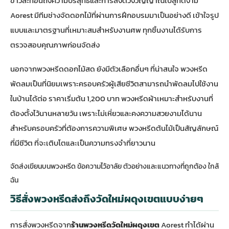
ขาวสะท้อนถึงความบริสุทธิ์และการส่งดวงวิญญาณไปสู่ที่ดีงาม
Aorest มีทีมช่างจัดดอกไม้ที่ผ่านการฝึกอบรมมาเป็นอย่างดี เข้าใจรูป
แบบและมาตรฐานที่เหมาะสมสำหรับงานศพ ทุกชิ้นงานได้รับการ
ตรวจสอบคุณภาพก่อนจัดส่ง
นอกจากพวงหรีดดอกไม้สด ยังมีตัวเลือกอื่นๆ ที่น่าสนใจ พวงหรีด
พัดลมเป็นที่นิยมเพราะครอบครัวผู้เสียชีวิตสามารถนำพัดลมไปใช้งาน
ในบ้านได้ต่อ ราคาเริ่มต้น 1,200 บาท พวงหรีดผ้าเหมาะสำหรับงานที่
ต้องตั้งไว้นานหลายวัน เพราะไม่เหี่ยวและคงความสวยงามได้นาน
สำหรับครอบครัวที่ต้องการความพิเศษ พวงหรีดต้นไม้เป็นสัญลักษณ์
ที่มีชีวิต ที่จะเติบโตและเป็นความทรงจำที่ยาวนาน
จัดส่งเขียนบนพวงหรีด ข้อความไว้อาลัย ตัวอย่างและแนวทางที่ถูกต้อง ใกล้
ฉัน
วิธีสั่งพวงหรีดส่งถึงวัดใหม่ผดุงเขตแบบง่ายๆ
การสั่งพวงหรีดจาก
ร้านพวงหรีดวัดใหม่ผดุงเขต
Aorest ทำได้ผ่าน