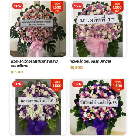
-17%
-17%
พวงหรีด วัดอรุณราชวรารามราช
พวงหรีด วัดมังกรกมลาวาส
วรมหาวิหาร
฿1,500
฿1,500
-17%
-17%