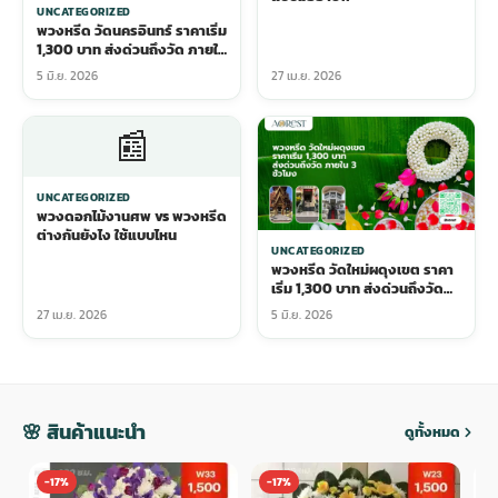
UNCATEGORIZED
พวงหรีด วัดนครอินทร์ ราคาเริ่ม
1,300 บาท ส่งด่วนถึงวัด ภายใน
3 ชั่วโมง
5 มิ.ย. 2026
27 เม.ย. 2026
📰
UNCATEGORIZED
พวงดอกไม้งานศพ vs พวงหรีด
ต่างกันยังไง ใช้แบบไหน
UNCATEGORIZED
พวงหรีด วัดใหม่ผดุงเขต ราคา
เริ่ม 1,300 บาท ส่งด่วนถึงวัด
ภายใน 3 ชั่วโมง
27 เม.ย. 2026
5 มิ.ย. 2026
🌸 สินค้าแนะนำ
ดูทั้งหมด
-17%
-17%
-