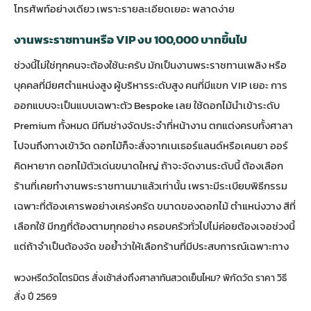
โทรศัพท์อย่างเดียว เพราะรายละเอียดเยอะ พลาดง่าย
งานพระราชทานหรือ VIP งบ 100,000 บาทขึ้นไป
ช่วงนี้ไม่ใช่ทุกคนจะต้องใช้นะครับ มักเป็นงานพระราชทานเพลิง หรือ
บุคคลที่มียศตำแหน่งสูง ผู้บริหารระดับสูง คนที่มีแขก VIP เยอะ การ
ออกแบบจะเป็นแบบเฉพาะตัว Bespoke เลย ใช้ดอกไม้นำเข้าระดับ
Premium ทั้งหมด มีทีมช่างจัดประจำที่หน้างาน ตกแต่งครบทั้งศาลา
ไปจนถึงทางเข้าวัด ดอกไม้ก็จะสั่งจากเนเธอร์แลนด์หรือเคนยา ออร์
คิดหายาก ดอกไม้ตัวเด่นขนาดใหญ่ ถ้าจะจัดงานระดับนี้ ต้องเลือก
ร้านที่เคยทำงานพระราชทานมาแล้วเท่านั้น เพราะมีระเบียบพิธีกรรม
เฉพาะที่ต้องเคารพอย่างเคร่งครัด ขนาดของดอกไม้ ตำแหน่งวาง สีที่
เลือกใช้ มีกฎที่ต้องตามทุกอย่าง ครอบครัวทั่วไปไม่ค่อยต้องเจอช่วงนี้
แต่ถ้าจำเป็นต้องจัด ขอย้ำว่าให้เลือกร้านที่มีประสบการณ์เฉพาะทาง
พวงหรีดวัดไตรมิตร สั่งเช้าส่งถึงศาลาทันสวดเย็นไหม? พิกัดวัด ราคา วิธี
สั่ง ปี 2569