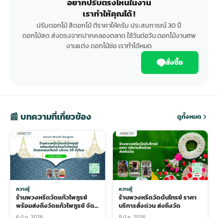
อยากปรับตรงไหนในงาน
เราทำให้คุณได้ !
ปรับดอกไม้ สีดอกไม้ ตีราคาให้ครับ ประสบการณ์ 30 ปี
ดอกไม้สด ส่งตรงจากปากคลองตลาด ใช้วันต่อวัน ดอกไม้งานศพ
งานแต่ง ดอกไม้ช่อ เราทำได้หมด
สั่งซื้อ
📰 บทความที่เกี่ยวข้อง
ดูทั้งหมด
ความรู้
ความรู้
ร้านพวงหรีดวัดแก้วไพฑูรย์
ร้านพวงหรีดวัดต้นไทรย์ ราคา
พร้อมส่งถึงวัดแก้วไพฑูรย์ จัด
บริการสั่งด่วน ส่งถึงวัด
สวยสมเกียรติ บริการ 24 ชั่วโมง
6 มิ.ย. 2026
9 มิ.ย. 2026