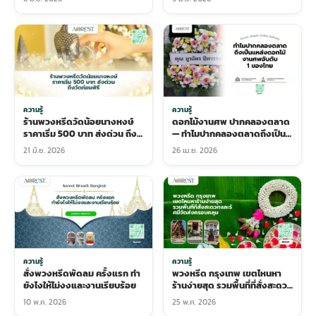
ความรู้
ความรู้
ร้านพวงหรีดวัดน้อยนางหงษ์
ดอกไม้งานศพ ปากคลองตลาด
ราคาเริ่ม 500 บาท ส่งด่วน ถึง
— ทำไมปากคลองตลาดถึงเป็น
วัดก่อนพิธี
แหล่งดอกไม้งานศพอันดับ 1
21 มิ.ย. 2026
26 เม.ย. 2026
ของไทย
ความรู้
ความรู้
สั่งพวงหรีดพัดลม ครั้งแรก ทำ
พวงหรีด กรุงเทพ เขตไหนหา
ยังไงให้ไม่งงและงานเรียบร้อย
ร้านง่ายสุด รวมพื้นที่ที่สั่งสะดวก
และรัศมีจัดส่งครอบคลุม
10 พ.ค. 2026
25 พ.ค. 2026