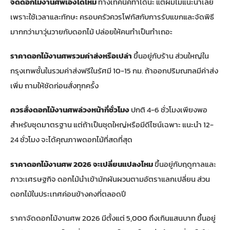
จัดดอกไม้งานศพเองได้ไหม
ทางเทคนิคทำได้นะ แต่ผมไม่แนะนำเลย
เพราะใช้เวลาและทักษะ ครอบครัวควรโฟกัสกับการรับแขกและจัดพิธี
มากกว่ามาวุ่นวายกับดอกไม้ ปล่อยให้คนทำเป็นทำเถอะ
ราคาดอกไม้งานศพรวมค่าส่งหรือเปล่า
ขึ้นอยู่กับร้าน ส่วนใหญ่ใน
กรุงเทพชั้นในรวมค่าส่งฟรีในรัศมี 10-15 กม. ถ้าออกปริมณฑลมีค่าส่ง
เพิ่ม ถามให้ชัดก่อนสั่งทุกครั้ง
ควรสั่งดอกไม้งานศพล่วงหน้ากี่ชั่วโมง
ปกติ 4-6 ชั่วโมงเพียงพอ
สำหรับชุดมาตรฐาน แต่ถ้าเป็นชุดใหญ่หรือมีดีไซน์เฉพาะ แนะนำ 12-
24 ชั่วโมง จะได้คุณภาพดอกไม้ที่สดที่สุด
ราคาดอกไม้งานศพ 2026 จะเปลี่ยนแปลงไหม
ขึ้นอยู่กับฤดูกาลและ
ภาวะเศรษฐกิจ ดอกไม้นำเข้ามักผันผวนตามอัตราแลกเปลี่ยน ส่วน
ดอกไม้ในประเทศค่อนข้างคงที่ตลอดปี
ราคาจัดดอกไม้งานศพ 2026 มีตั้งแต่ 5,000 ถึงเกินแสนบาท ขึ้นอยู่