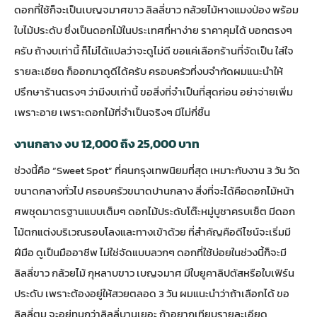
ดอกที่ใช้ก็จะเป็นเบญจมาศขาว ลิลลี่ขาว กล้วยไม้หางแมงป่อง พร้อม
ใบไม้ประดับ ซึ่งเป็นดอกไม้ในประเทศที่หาง่าย ราคาคุมได้ บอกตรงๆ
ครับ ถ้างบเท่านี้ ก็ไม่ได้แปลว่าจะดูไม่ดี ขอแค่เลือกร้านที่จัดเป็น ใส่ใจ
รายละเอียด ก็ออกมาดูดีได้ครับ ครอบครัวที่งบจำกัดผมแนะนำให้
ปรึกษาร้านตรงๆ ว่ามีงบเท่านี้ ขอสิ่งที่จำเป็นที่สุดก่อน อย่าจ่ายเพิ่ม
เพราะอาย เพราะดอกไม้ที่จำเป็นจริงๆ มีไม่กี่ชิ้น
งานกลาง งบ 12,000 ถึง 25,000 บาท
ช่วงนี้คือ “Sweet Spot” ที่คนกรุงเทพนิยมที่สุด เหมาะกับงาน 3 วัน วัด
ขนาดกลางทั่วไป ครอบครัวขนาดปานกลาง สิ่งที่จะได้คือดอกไม้หน้า
ศพชุดมาตรฐานแบบเต็มๆ ดอกไม้ประดับโต๊ะหมู่บูชาครบเซ็ต มีดอก
ไม้ตกแต่งบริเวณรอบโลงและทางเข้าด้วย ที่สำคัญคือดีไซน์จะเริ่มมี
ฝีมือ ดูเป็นมืออาชีพ ไม่ใช่จัดแบบลวกๆ ดอกที่ใช้บ่อยในช่วงนี้ก็จะมี
ลิลลี่ขาว กล้วยไม้ กุหลาบขาว เบญจมาศ มีใบยูคาลิปตัสหรือใบเฟิร์น
ประดับ เพราะต้องอยู่ให้สวยตลอด 3 วัน ผมแนะนำว่าถ้าเลือกได้ ขอ
ลิลลี่ตูม จะอยู่ทนกว่าลิลลี่บานเยอะ ถ้าอยากเทียบรายละเอียด