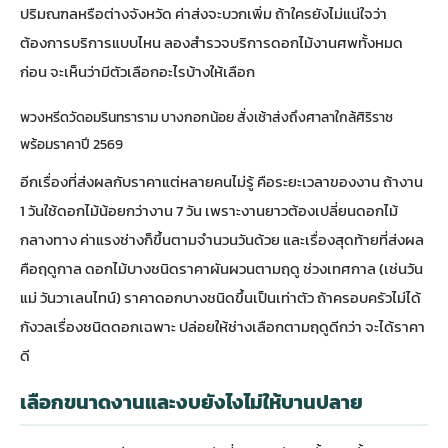
ปริมณฑลหรือต่างจังหวัด ค่าส่งจะบวกเพิ่ม ถ้าใครยังไม่แน่ใจว่า
ต้องการบริการแบบไหน ลองสำรวจ
บริการดอกไม้งานศพทั้งหมด
ก่อน จะเห็นว่ามีตัวเลือกอะไรบ้างให้เลือก
พวงหรีดวัดอมรินทราราม บางกอกน้อย สั่งเช้าส่งถึงศาลาใกล้ศิริราช
พร้อมราคาปี 2569
อีกเรื่องที่ส่งผลกับราคาแต่หลายคนไม่รู้ คือระยะเวลาของงาน ถ้างาน
1 วันใช้ดอกไม้น้อยกว่างาน 7 วัน เพราะงานยาวต้องเปลี่ยนดอกไม้
กลางทาง ค่าแรงช่างก็ขึ้นตามจำนวนวันด้วย และเรื่องสุดท้ายที่ส่งผล
คือฤดูกาล ดอกไม้บางชนิดราคาผันผวนตามฤดู ช่วงเทศกาล (เช่นวัน
แม่ วันวาเลนไทน์) ราคาดอกบางชนิดขึ้นเป็นเท่าตัว ถ้าครอบครัวไม่ได้
กังวลเรื่องชนิดดอกเฉพาะ ปล่อยให้ช่างเลือกตามฤดูดีกว่า จะได้ราคา
ดี
เลือกขนาดงานและงบยังไงไม่ให้บานปลาย