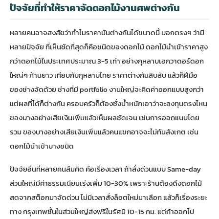
ปัจจัยที่ทำให้ราคาจัดดอกไม้งานศพต่างกัน
หลายคนอาจสงสัยว่าทำไมราคามันต่างกันได้ขนาดนี้ บอกตรงๆ ว่ามี
หลายปัจจัย ที่เห็นชัดที่สุดก็คือชนิดของดอกไม้ ดอกไม้นำเข้าราคาสูง
กว่าดอกไม้ในประเทศประมาณ 3-5 เท่า อย่างกุหลาบเอกวาดอร์ดอก
ใหญ่ๆ ก้านยาว เทียบกับกุหลาบไทย ราคาต่างกันลิบลับ แล้วก็ฝีมือ
ของช่างจัดด้วย ช่างที่มี portfolio งานใหญ่จะคิดค่าออกแบบสูงกว่า
แต่ผลที่ได้ก็ต่างกัน ครอบครัวก็ต้องชั่งน้ำหนักเอาว่าจะลงทุนตรงไหน
ของบางอย่างเสียเงินเพิ่มแล้วเห็นผลชัดเจน เช่นการออกแบบโดย
รวม ของบางอย่างเสียเงินเพิ่มแล้วคนแขกอาจจะไม่ทันสังเกต เช่น
ดอกไม้นำเข้าบางชนิด
ปัจจัยอื่นที่หลายคนลืมคิด คือเรื่องเวลา ถ้าสั่งด่วนแบบ Same-day
ส่วนใหญ่มีค่าธรรมเนียมเร่งเพิ่ม 10-30% เพราะร้านต้องดึงดอกไม้
สดจากสต็อกมาจัดด่วน ไม่มีเวลาสั่งล็อตใหม่มาเลือก แล้วก็เรื่องระยะ
ทาง กรุงเทพชั้นในส่วนใหญ่ส่งฟรีในรัศมี 10-15 กม. แต่ถ้าออกไป