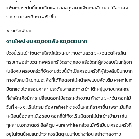
แพ็คเกจระดับนี้แบบเป็นแผน ลอง
ดูราคาแพ็คเกจจัดดอกไม้งานศพ
รายขนาด
จะเห็นภาพชัดขึ้น
พวงหรีดพัดลม
งานใหญ่ งบ 30,000 ถึง 80,000 บาท
ช่วงนี้เริ่มเข้าโซนงานใหญ่แล้ว เหมาะกับงานสวด 5-7 วัน วัดใหญ่ใน
กรุงเทพอย่างวัดเทพศิรินทร์ วัดธาตุทอง หรือวัดที่ผู้ล่วงลับเป็นที่รู้จัก
ในสังคม ครอบครัวที่จัดงานช่วงนี้มักเป็นครอบครัวที่ผู้ล่วงลับมีบทบาท
ทางสังคม มีแขกเยอะ สิ่งที่ได้คือดอกไม้หน้าศพแบบจัดเต็ม Premium
มีตกแต่งโดยรอบศาลา ประดับเสาและทางเข้า โต๊ะหมู่บูชาขนาดใหญ่
ที่สำคัญคือมีการเปลี่ยนดอกไม้สดระหว่างงาน ถ้างาน 5-7 วัน ดอกไม้
วันที่ 4-5 จะเริ่มโทรม ต้อง refresh ตรงนี้แหละที่ราคาขึ้น เพราะมันคือ
เหมือนซื้อดอกไม้ 2 รอบ ดอกที่ใช้ก็จะเริ่มมีดอกไม้นำเข้าเข้ามา เช่น
กุหลาบเอกวาดอร์ ลิลลี่ตูม Pure White กล้วยไม้พรีเมียม ครอบครัวที่
อยู่ในโซนนี้ผมแนะนำว่าควรนัดดูแบบกับช่างก่อน อย่าตกลงทาง