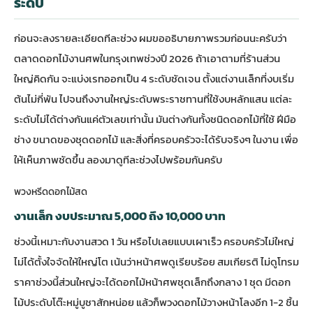
ระดับ
ก่อนจะลงรายละเอียดทีละช่วง ผมขออธิบายภาพรวมก่อนนะครับว่า
ตลาดดอกไม้งานศพในกรุงเทพช่วงปี 2026 ถ้าเอาตามที่ร้านส่วน
ใหญ่คิดกัน จะแบ่งเรทออกเป็น 4 ระดับชัดเจน ตั้งแต่งานเล็กที่งบเริ่ม
ต้นไม่กี่พัน ไปจนถึงงานใหญ่ระดับพระราชทานที่ใช้งบหลักแสน แต่ละ
ระดับไม่ได้ต่างกันแค่ตัวเลขเท่านั้น มันต่างกันทั้งชนิดดอกไม้ที่ใช้ ฝีมือ
ช่าง ขนาดของชุดดอกไม้ และสิ่งที่ครอบครัวจะได้รับจริงๆ ในงาน เพื่อ
ให้เห็นภาพชัดขึ้น ลองมาดูทีละช่วงไปพร้อมกันครับ
พวงหรีดดอกไม้สด
งานเล็ก งบประมาณ 5,000 ถึง 10,000 บาท
ช่วงนี้เหมาะกับงานสวด 1 วัน หรือไปเลยแบบเผาเร็ว ครอบครัวไม่ใหญ่
ไม่ได้ตั้งใจจัดให้ใหญ่โต เน้นว่าหน้าศพดูเรียบร้อย สมเกียรติ ไม่ดูโทรม
ราคาช่วงนี้ส่วนใหญ่จะได้ดอกไม้หน้าศพชุดเล็กถึงกลาง 1 ชุด มีดอก
ไม้ประดับโต๊ะหมู่บูชาสักหน่อย แล้วก็พวงดอกไม้วางหน้าโลงอีก 1-2 ชิ้น