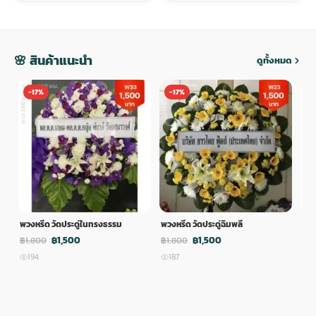
🌸 สินค้าแนะนำ
ดูทั้งหมด
-17%
-17%
-
พวงหรีด วัดประดู่ในทรงธรรม
พวงหรีด วัดประดู่ฉิมพลี
พวง
฿1,500
฿1,500
฿1,800
฿1,800
฿1,
194
187
1