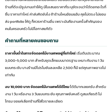
ร้านที่ดีจะมีรูปงานเก่าให้ดู มีใบเสนอราคาที่ระบุชัดเจนว่าได้ดอกอะไรกี่
ชิ้น ราคาเท่าไหร่ ค่าส่งคิดยังไง ถ้าร้านไหนอ้อมแอ้ม คุยไม่ตรง ไม่ยอม
ส่ง portfolio ให้ดู ก็ควรหาร้านอื่น เพราะมันคืองานครั้งสำคัญของ
คนในครอบครัว ไม่มีโอกาสแก้ตัว
คำถามที่หลายคนชอบถาม
ราคาขั้นต่ำในการจัดดอกไม้งานศพอยู่ที่เท่าไหร่
เริ่มต้นประมาณ
3,000-5,000 บาท สำหรับชุดเล็กแบบมาตรฐาน เหมาะกับงาน 1 วัน
แบบกระชับ บางร้านมีโปรโมชันลงเหลือ 2,500 ก็มี แต่คุณภาพอาจไม่
เท่ากัน
งบ 10,000 บาท จัดดอกไม้งานศพได้ดีไหม
ได้ดีมากเลยครับ สำหรับ
งาน 1 วัน หรืองาน 3 วันแบบกระชับ คุณภาพยังคงดี ดูสมเกียรติ ไม่
โทรม ขอแค่เลือกร้านที่ใส่ใจรายละเอียด