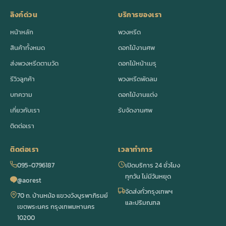
ลิงก์ด่วน
บริการของเรา
หน้าหลัก
พวงหรีด
สินค้าทั้งหมด
ดอกไม้งานศพ
ส่งพวงหรีดตามวัด
ดอกไม้หน้าเมรุ
รีวิวลูกค้า
พวงหรีดพัดลม
บทความ
ดอกไม้งานแต่ง
เกี่ยวกับเรา
รับจัดงานศพ
ติดต่อเรา
ติดต่อเรา
เวลาทำการ
095-0796187
เปิดบริการ 24 ชั่วโมง
ทุกวัน ไม่มีวันหยุด
@aorest
จัดส่งทั่วกรุงเทพฯ
70 ถ. บ้านหม้อ แขวงวังบูรพาภิรมย์
และปริมณฑล
เขตพระนคร กรุงเทพมหานคร
10200