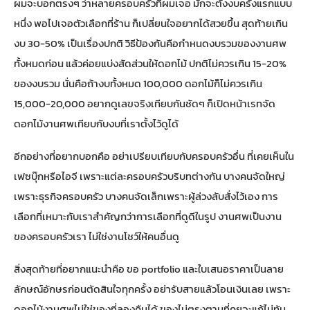
ผมจะบอกตรงๆ ว่าหลายครอบครัวที่ผมเจอ มักจะตั้งงบครั้งแรกแบบ
หนึ่ง พอไปเจอตัวเลือกที่ร้าน ก็เปลี่ยนใจอยากได้สวยขึ้น สุดท้ายเกิน
งบ 30-50% เป็นเรื่องปกติ วิธีป้องกันคือกำหนดงบรวมของงานศพ
ทั้งหมดก่อน แล้วค่อยแบ่งสัดส่วนให้ดอกไม้ ปกติไม่ควรเกิน 15-20%
ของงบรวม นั่นคือถ้างบทั้งหมด 100,000 ดอกไม้ก็ไม่ควรเกิน
15,000-20,000 อยากดูเลขจริงเทียบกันชัดๆ ก็เปิด
หน้าเรทจัด
ดอกไม้งานศพ
เทียบกับงบที่เราตั้งไว้ดูได้
อีกอย่างที่อยากบอกคือ อย่าเปรียบเทียบกับครอบครัวอื่น ที่เคยเห็นใน
เฟซบุ๊กหรือไอจี เพราะแต่ละครอบครัวบริบทต่างกัน บางคนจัดใหญ่
เพราะธุรกิจครอบครัว บางคนจัดเล็กเพราะผู้ล่วงลับสั่งไว้เอง การ
เลือกที่เหมาะกับเราสำคัญกว่าการเลือกที่ดูดีในรูป งานศพเป็นงาน
ของครอบครัวเรา ไม่ใช่งานโชว์ให้คนอื่นดู
สิ่งสุดท้ายที่อยากแนะนำคือ ขอ portfolio และใบเสนอราคาเป็นลาย
ลักษณ์อักษรก่อนตัดสินใจทุกครั้ง อย่ารับสายแล้วโอนเงินเลย เพราะ
ดอกไม้งานศพไม่ใช่ของที่ลองคืนได้ ของไม่ตรงตามที่คุยจะแก้ไม่ทัน