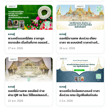
ความรู้
ความรู้
พวงหรีดดอกไม้สด ราคาถูก
ดอกไม้งานศพ ส่งด่วน เทียบ
ขนาดเล็ก เริ่มต้นกี่บาท ขอแชร์
ราคา vs แบบปกติ ราคาต่างกัน
ราคาจริงจากคนทำร้าน
เท่าไหร่ คุ้มไหมในยุคนี้
27 พ.ค. 2026
26 เม.ย. 2026
ความรู้
ความรู้
ดอกไม้งานศพ ออนไลน์ จ่าย
พวงหรีดวัดน้อยนางหงษ์ ราคา
ผ่าน QR vs โอน วิธีไหนปลอดภัย
สั่งด่วน กทม มีรูปยืนยันจัดส่ง
สุด
22 พ.ค. 2026
2 มิ.ย. 2026