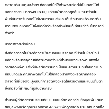
ตลาดครับ เหตุผลง่ายๆ คือดอกไม้ที่ใช้ทำพวงหรีดที่นี่เป็นดอกไม้ที่
ออกจากสวนมาตรงๆ และหมุนเวียนเข้าตลาดทุกคืน ขณะที่ร้านใน
พื้นที่อื่นอาจรับดอกไม้ที่ผ่านการขนส่งและเก็บรักษามาแล้วหลายวัน
ความสดของดอกไม้จึงมักดีกว่าหรืออย่างน้อยก็เทียบเท่ากันในราคาที่
ต่ำกว่า
บริการพวงหรีดพัดลม
สิ่งที่ต่างออกไปบ้างคือการนำเสนอและบรรจุภัณฑ์ ร้านในห้างมักมี
กล่องหรือบรรจุภัณฑ์ที่สวยงามกว่า แต่สำหรับพวงหรีดงานศพซึ่ง
วางแสดงที่งาน สิ่งที่มีผลต่อการมองเห็นและความประทับใจของแขก
คือขนาดและคุณภาพดอกไม้ ไม่ใช่กล่อง ร้านพวงหรีดปากคลอง
ตลาดที่มีฝีมือดีจะมุ่งเน้นที่การจัดพวงหรีดให้สวยงามและแน่นเต็มตา
ซึ่งคือสิ่งที่สำคัญที่สุดในงานครับ
สำหรับผู้ที่ต้องการเปรียบเทียบแบบละเอียด ลองอ่านข้อมูลเพิ่มเติมที่
ข้อมูลพวงหรีดทุกประเภทจาก Aorest
เพื่อดูว่าแต่ละประเภทมีจุดแข็ง