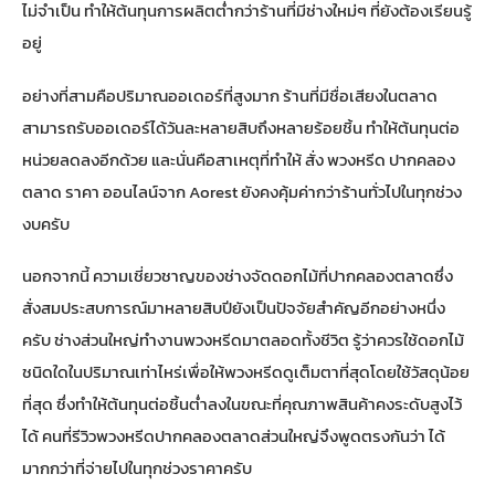
ไม่จำเป็น ทำให้ต้นทุนการผลิตต่ำกว่าร้านที่มีช่างใหม่ๆ ที่ยังต้องเรียนรู้
อยู่
อย่างที่สามคือปริมาณออเดอร์ที่สูงมาก ร้านที่มีชื่อเสียงในตลาด
สามารถรับออเดอร์ได้วันละหลายสิบถึงหลายร้อยชิ้น ทำให้ต้นทุนต่อ
หน่วยลดลงอีกด้วย และนั่นคือสาเหตุที่ทำให้
สั่ง พวงหรีด ปากคลอง
ตลาด ราคา ออนไลน์จาก Aorest
ยังคงคุ้มค่ากว่าร้านทั่วไปในทุกช่วง
งบครับ
นอกจากนี้ ความเชี่ยวชาญของช่างจัดดอกไม้ที่ปากคลองตลาดซึ่ง
สั่งสมประสบการณ์มาหลายสิบปียังเป็นปัจจัยสำคัญอีกอย่างหนึ่ง
ครับ ช่างส่วนใหญ่ทำงานพวงหรีดมาตลอดทั้งชีวิต รู้ว่าควรใช้ดอกไม้
ชนิดใดในปริมาณเท่าไหร่เพื่อให้พวงหรีดดูเต็มตาที่สุดโดยใช้วัสดุน้อย
ที่สุด ซึ่งทำให้ต้นทุนต่อชิ้นต่ำลงในขณะที่คุณภาพสินค้าคงระดับสูงไว้
ได้ คนที่รีวิวพวงหรีดปากคลองตลาดส่วนใหญ่จึงพูดตรงกันว่า ได้
มากกว่าที่จ่ายไปในทุกช่วงราคาครับ