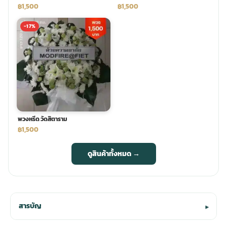
฿1,500
฿1,500
-17%
พวงหรีด วัดสิตาราม
฿1,500
ดูสินค้าทั้งหมด →
สารบัญ
▾