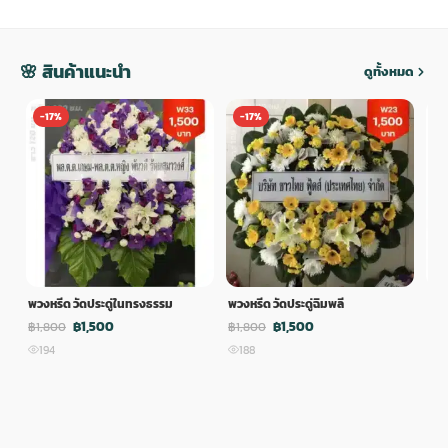
🌸 สินค้าแนะนำ
ดูทั้งหมด
-17%
-17%
-
พวงหรีด วัดประดู่ในทรงธรรม
พวงหรีด วัดประดู่ฉิมพลี
พวง
฿1,500
฿1,500
฿1,800
฿1,800
฿1,
194
188
1