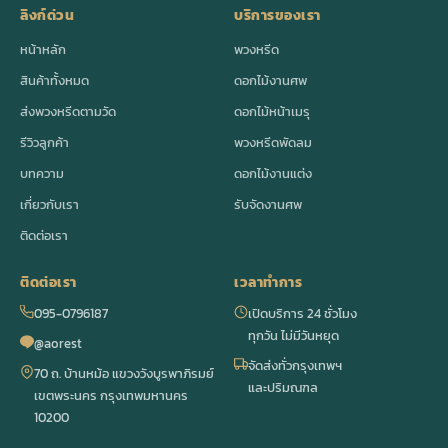
ลิงก์ด่วน
บริการของเรา
หน้าหลัก
พวงหรีด
สินค้าทั้งหมด
ดอกไม้งานศพ
ส่งพวงหรีดตามวัด
ดอกไม้หน้าเมรุ
รีวิวลูกค้า
พวงหรีดพัดลม
บทความ
ดอกไม้งานแต่ง
เกี่ยวกับเรา
รับจัดงานศพ
ติดต่อเรา
ติดต่อเรา
เวลาทำการ
095-0796187
เปิดบริการ 24 ชั่วโมง
ทุกวัน ไม่มีวันหยุด
@aorest
จัดส่งทั่วกรุงเทพฯ
70 ถ. บ้านหม้อ แขวงวังบูรพาภิรมย์
และปริมณฑล
เขตพระนคร กรุงเทพมหานคร
10200