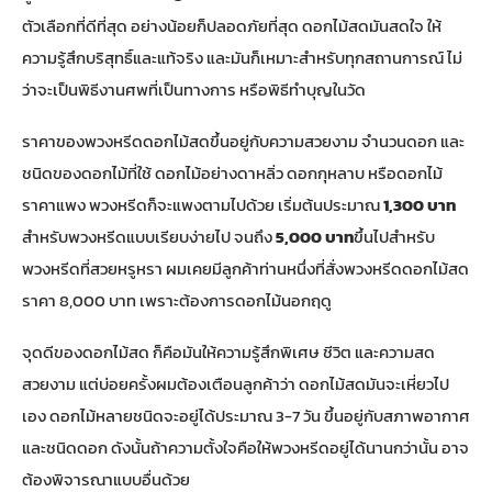
ตัวเลือกที่ดีที่สุด อย่างน้อยก็ปลอดภัยที่สุด ดอกไม้สดมันสดใจ ให้
ความรู้สึกบริสุทธิ์และแท้จริง และมันก็เหมาะสำหรับทุกสถานการณ์ ไม่
ว่าจะเป็นพิธีงานศพที่เป็นทางการ หรือพิธีทำบุญในวัด
ราคาของ
พวงหรีดดอกไม้สด
ขึ้นอยู่กับความสวยงาม จำนวนดอก และ
ชนิดของดอกไม้ที่ใช้ ดอกไม้อย่างดาหลิ่ว ดอกกุหลาบ หรือดอกไม้
ราคาแพง พวงหรีดก็จะแพงตามไปด้วย เริ่มต้นประมาณ
1,300 บาท
สำหรับพวงหรีดแบบเรียบง่ายไป จนถึง
5,000 บาท
ขึ้นไปสำหรับ
พวงหรีดที่สวยหรูหรา ผมเคยมีลูกค้าท่านหนึ่งที่สั่งพวงหรีดดอกไม้สด
ราคา 8,000 บาท เพราะต้องการดอกไม้นอกฤดู
จุดดีของดอกไม้สด ก็คือมันให้ความรู้สึกพิเศษ ชีวิต และความสด
สวยงาม แต่บ่อยครั้งผมต้องเตือนลูกค้าว่า ดอกไม้สดมันจะเหี่ยวไป
เอง ดอกไม้หลายชนิดจะอยู่ได้ประมาณ 3-7 วัน ขึ้นอยู่กับสภาพอากาศ
และชนิดดอก ดังนั้นถ้าความตั้งใจคือให้พวงหรีดอยู่ได้นานกว่านั้น อาจ
ต้องพิจารณาแบบอื่นด้วย