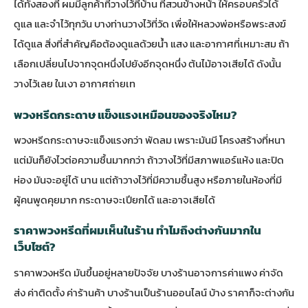
ได้ทั้งสองที่ ผมมีลูกค้าที่วางไว้ที่บ้าน ที่สวนข้างหน้า ให้ครอบครัวได้
ดูแล และจำไว้ทุกวัน บางท่านวางไว้ที่วัด เพื่อให้หลวงพ่อหรือพระสงฆ์
ได้ดูแล สิ่งที่สำคัญคือต้องดูแลด้วยน้ำ แสง และอากาศที่เหมาะสม ถ้า
เลือกเปลี่ยนไปจากจุดหนึ่งไปยังอีกจุดหนึ่ง ต้นไม้อาจเสียได้ ดังนั้น
วางไว้เลย ในเงา อากาศถ่ายเท
พวงหรีดกระดาษ แข็งแรงเหมือนของจริงไหม?
พวงหรีดกระดาษจะแข็งแรงกว่า พัดลม เพราะมันมี โครงสร้างที่หนา
แต่มันก็ยังไวต่อความชื้นมากกว่า ถ้าวางไว้ที่มีสภาพแอร์แห้ง และปิด
ห่อง มันจะอยู่ได้ นาน แต่ถ้าวางไว้ที่มีความชื้นสูง หรือภายในห้องที่มี
ผู้คนพูดคุยมาก กระดาษจะเปียกได้ และอาจเสียได้
ราคาพวงหรีดที่ผมเห็นในร้าน ทำไมถึงต่างกันมากใน
เว็บไซต์?
ราคาพวงหรีด มันขึ้นอยู่หลายปัจจัย บางร้านอาจการค่าแพง ค่าจัด
ส่ง ค่าติดตั้ง ค่าร้านค้า บางร้านเป็นร้านออนไลน์ บ้าง ราคาก็จะต่างกัน