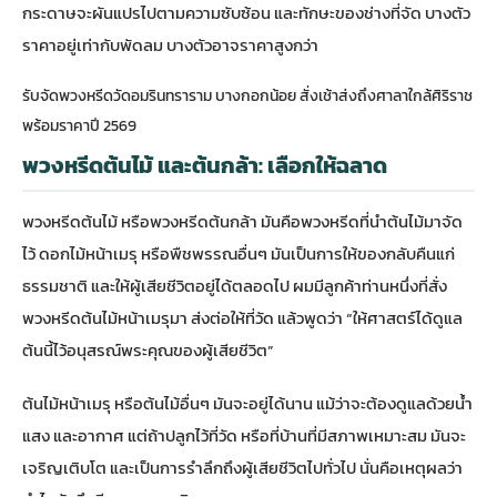
กระดาษจะผันแปรไปตามความซับซ้อน และทักษะของช่างที่จัด บางตัว
ราคาอยู่เท่ากับพัดลม บางตัวอาจราคาสูงกว่า
รับจัดพวงหรีดวัดอมรินทราราม บางกอกน้อย สั่งเช้าส่งถึงศาลาใกล้ศิริราช
พร้อมราคาปี 2569
พวงหรีดต้นไม้ และต้นกล้า: เลือกให้ฉลาด
พวงหรีดต้นไม้ หรือพวงหรีดต้นกล้า มันคือพวงหรีดที่นำต้นไม้มาจัด
ไว้ ดอกไม้หน้าเมรุ หรือพืชพรรณอื่นๆ มันเป็นการให้ของกลับคืนแก่
ธรรมชาติ และให้ผู้เสียชีวิตอยู่ได้ตลอดไป ผมมีลูกค้าท่านหนึ่งที่สั่ง
พวงหรีด
ต้นไม้หน้าเมรุ
มา ส่งต่อให้ที่วัด แล้วพูดว่า “ให้ศาสตร์ได้ดูแล
ต้นนี้ไว้อนุสรณ์พระคุณของผู้เสียชีวิต”
ต้นไม้หน้าเมรุ หรือต้นไม้อื่นๆ มันจะอยู่ได้นาน แม้ว่าจะต้องดูแลด้วยน้ำ
แสง และอากาศ แต่ถ้าปลูกไว้ที่วัด หรือที่บ้านที่มีสภาพเหมาะสม มันจะ
เจริญเติบโต และเป็นการรำลึกถึงผู้เสียชีวิตไปทั่วไป นั่นคือเหตุผลว่า