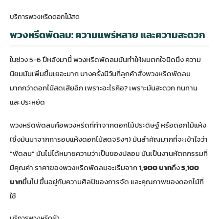
บริการพวงหรีดดอกไม้สด
พวงหรีดพัดลม: ความแพร่หลาย และความสะดวก
ในช่วง 5-6 ปีหลังมานี้
พวงหรีดพัดลม
มันทำให้ผมตกใจนิดนึง ความ
นิยมมันเพิ่มขึ้นเยอะมาก บางครั้งมีวันที่ลูกค้าสั่งพวงหรีดพัดลม
มากกว่าดอกไม้สดเสียอีก เพราะอะไรคือ? เพราะมันสะดวก ทนทาน
และประหยัด
พวงหรีดพัดลมคือพวงหรีดที่ทำจากดอกไม้ประดิษฐ์ หรือดอกไม้แห้ง
(ซึ่งมันมาจากการอบแห้งดอกไม้สดจริงๆ) มันสำคัญมากที่จะเข้าใจว่า
“พัดลม” มันไม่ได้หมายความว่าเป็นของปลอม มันเป็นงานหัตถกรรมที่
มีคุณค่า ราคาของพวงหรีดพัดลมจะเริ่มจาก
1,900 บาท
ถึง
5,100
บาท
ขึ้นไป ขึ้นอยู่กับความศิลป์ของการจัด และคุณภาพของดอกไม้ที่
ใช้
บริการพวงหรีดผ้า