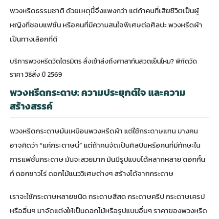
พวงหรีดธรรมชาติ ด้วยเหตุนี้จึงแพงกว่า แต่ถ้าคนที่เสียชีวิตเป็นผู้
หญิงที่ชอบแฟชั่น หรือคนที่มีความสนใจพิเศษต่อศิลปะ พวงหรีดผ้า
เป็นทางเลือกที่ดี
บริการพวงหรีดวัดไตรมิตร สั่งเช้าส่งถึงศาลาทันสวดเย็นไหม? พิกัดวัด
ราคา วิธีสั่ง ปี 2569
พวงหรีดกระดาษ: ความประยุกต์ใจ และความ
สร้างสรรค์
พวงหรีดกระดาษมันเหมือนพวงหรีดผ้า แต่ใช้กระดาษแทน บางคน
อาจคิดว่า “แค่กระดาษนี่” แต่ถ้าคนจัดเป็นศิลปินหรือคนที่มีทักษะใน
การแฟชั่นกระดาษ มันจะสวยมาก มันมีรูปแบบได้หลากหลาย ดอกกั้น
ก์ ดอกชาวไร่ ดอกไม้แนววิเศษต่างๆ สร้างได้จากกระดาษ
เราจะใช้กระดาษหลายชนิด กระดาษสีสด กระดาษครีป กระดาษเครป
หรืออื่นๆ มาจัดแต่งให้เป็นดอกไม้หรือรูปแบบอื่นๆ ราคาของพวงหรีด