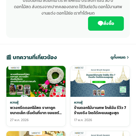
ปรับดอกไม้ สีดอกไม้ ตีราคาให้ครับ ประสบการณ์ 30 ปี
ดอกไม้สด ส่งตรงจากปากคลองตลาด ใช้วันต่อวัน ดอกไม้งานศพ
งานแต่ง ดอกไม้ช่อ เราทำได้หมด
สั่งซื้อ
📰 บทความที่เกี่ยวข้อง
ดูทั้งหมด
ความรู้
ความรู้
พวงหรีดดอกไม้สด ราคาถูก
ร้านดอกไม้งานศพ ใกล้ฉัน รีวิว 7
ขนาดเล็ก เริ่มต้นกี่บาท ขอแชร์
ร้านจริง ใครได้คะแนนสูงสุด
ราคาจริงจากคนทำร้าน
27 พ.ค. 2026
17 พ.ค. 2026