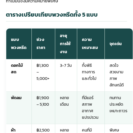
ทำไมมันจึงมีความหมายพิเศษ
ตารางเปรียบเทียบพวงหรีดทั้ง 5 แบบ
อายุ
แบบ
ช่วง
ความ
การใช้
จุดเด่น
พวงหรีด
ราคา
เหมาะสม
งาน
ดอกไม้
฿1,300
3-7 วัน
ทั้งพิธี
สดใจ
สด
–
ทางการ
สวยงาม
5,000+
และทั่วไป
ภาพ
ลักษณ์ดี
พัดลม
฿1,900
หลาย
ที่มีแอร์
ทนทาน
– 5,100
เดือน
สภาพ
ประหยัด
อากาศ
เหมาะถาวร
แปรปรวน
ผ้า
฿2,500
หลาย
คนที่มี
พิเศษ