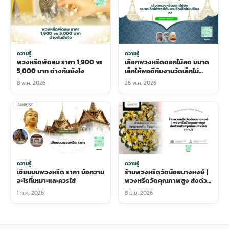
ความรู้
ความรู้
พวงหรีดพัดลม ราคา 1,900 vs
เลือกพวงหรีดดอกไม้สด ขนาด
5,000 บาท ต่างกันยังไง
เล็กให้พอดีกับงานวัดเล็กไม่
เปลืองงบ
8 พ.ค. 2026
26 พ.ค. 2026
ความรู้
ความรู้
เขียนบนพวงหรีด ราคา ข้อความ
ร้านพวงหรีดวัดน้อยนางหงษ์ |
อะไรที่เหมาะและควรใส่
พวงหรีดวัดคุณภาพสูง ส่งด่วน
ทั่วกรุงเทพมหานคร (กทม)
1 ก.ค. 2026
8 มิ.ย. 2026