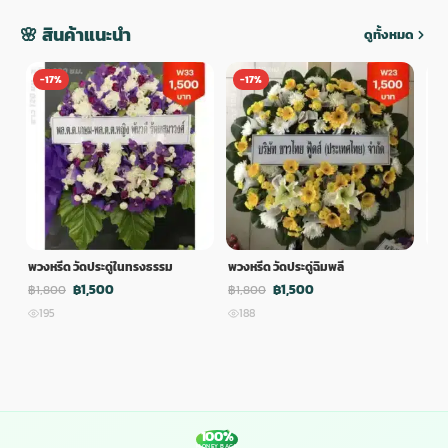
🌸 สินค้าแนะนำ
ดูทั้งหมด
-17%
-17%
-
พวงหรีด วัดประดู่ในทรงธรรม
พวงหรีด วัดประดู่ฉิมพลี
พวง
฿1,500
฿1,500
฿1,800
฿1,800
฿1,
195
188
1
100%
MONEY BACK