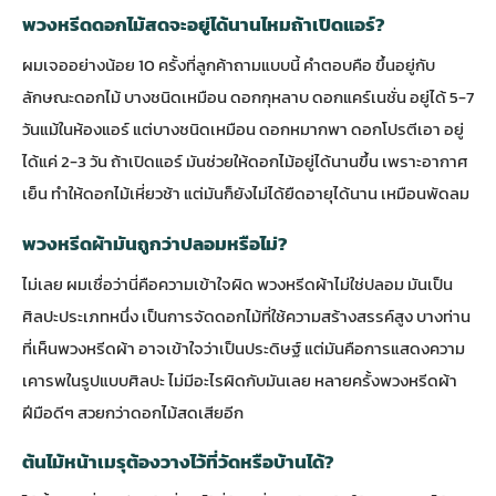
พวงหรีดดอกไม้สดจะอยู่ได้นานไหมถ้าเปิดแอร์?
ผมเจออย่างน้อย 10 ครั้งที่ลูกค้าถามแบบนี้ คำตอบคือ ขึ้นอยู่กับ
ลักษณะดอกไม้ บางชนิดเหมือน ดอกกุหลาบ ดอกแคร์เนชั่น อยู่ได้ 5-7
วันแม้ในห้องแอร์ แต่บางชนิดเหมือน ดอกหมากพา ดอกโปรตีเอา อยู่
ได้แค่ 2-3 วัน ถ้าเปิดแอร์ มันช่วยให้ดอกไม้อยู่ได้นานขึ้น เพราะอากาศ
เย็น ทำให้ดอกไม้เหี่ยวช้า แต่มันก็ยังไม่ได้ยืดอายุได้นาน เหมือนพัดลม
พวงหรีดผ้ามันถูกว่าปลอมหรือไม่?
ไม่เลย ผมเชื่อว่านี่คือความเข้าใจผิด พวงหรีดผ้าไม่ใช่ปลอม มันเป็น
ศิลปะประเภทหนึ่ง เป็นการจัดดอกไม้ที่ใช้ความสร้างสรรค์สูง บางท่าน
ที่เห็นพวงหรีดผ้า อาจเข้าใจว่าเป็นประดิษฐ์ แต่มันคือการแสดงความ
เคารพในรูปแบบศิลปะ ไม่มีอะไรผิดกับมันเลย หลายครั้งพวงหรีดผ้า
ฝีมือดีๆ สวยกว่าดอกไม้สดเสียอีก
ต้นไม้หน้าเมรุต้องวางไว้ที่วัดหรือบ้านได้?