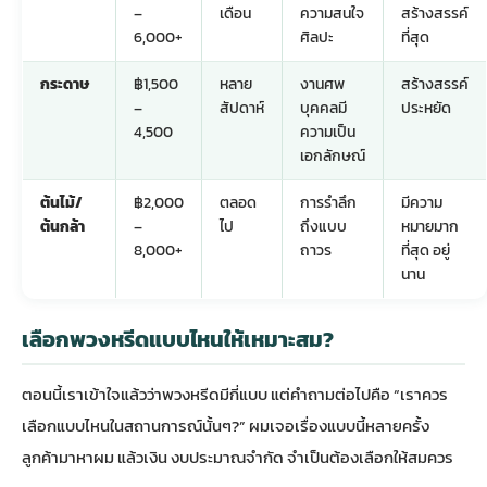
–
เดือน
ความสนใจ
สร้างสรรค์
6,000+
ศิลปะ
ที่สุด
กระดาษ
฿1,500
หลาย
งานศพ
สร้างสรรค์
–
สัปดาห์
บุคคลมี
ประหยัด
4,500
ความเป็น
เอกลักษณ์
ต้นไม้/
฿2,000
ตลอด
การรำลึก
มีความ
ต้นกล้า
–
ไป
ถึงแบบ
หมายมาก
8,000+
ถาวร
ที่สุด อยู่
นาน
เลือกพวงหรีดแบบไหนให้เหมาะสม?
ตอนนี้เราเข้าใจแล้วว่าพวงหรีดมีกี่แบบ แต่คำถามต่อไปคือ “เราควร
เลือกแบบไหนในสถานการณ์นั้นๆ?” ผมเจอเรื่องแบบนี้หลายครั้ง
ลูกค้ามาหาผม แล้วเงิน งบประมาณจำกัด จำเป็นต้องเลือกให้สมควร