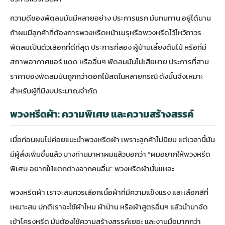
ความดีของพัดลมมันมีหลายอย่าง ประการแรก มันทนทาน อยู่ได้นาน
ถ้าผมมีลูกค้าที่ต้องการพวงหรีดหน้าเมรุหรือพวงหรีดไว้ไหว้ถาวร
พัดลมเป็นตัวเลือกที่ดีที่สุด ประการที่สอง ผู้บ้านเลี้ยงต้นไม้ หรือที่มี
สภาพอากาศแอร์ แดด หรืออื่นๆ พัดลมมันไม่เสียหาย ประการที่สาม
ราคาของพัดลมมันถูกกว่าดอกไม้สดในหลายกรณี ดังนั้นจึงเหมาะ
สำหรับผู้ที่มีงบประมาณจำกัด
พวงหรีดผ้า: ความพิเศษ และความสร้างสรรค์
เมื่อก่อนผมไม่ค่อยแนะนำพวงหรีดผ้า เพราะลูกค้าไม่นิยม แต่เวลานี้มัน
มีผู้สั่งเพิ่มขึ้นแล้ว บางท่านมาหาผมแล้วบอกว่า “ผมอยากให้พวงหรีด
พิเศษ อยากให้แตกต่างจากคนอื่น” พวงหรีดผ้านั่นแหละ
พวงหรีดผ้า เราจะสมควรเลือกเนื้อผ้าที่มีความแข็งแรง และเลือกสีที่
เหมาะสม ปกติเราจะใช้ผ้าไหม ผ้าป่าน หรือผ้าสูตรอื่นๆ แล้วนำมาจัด
เข้าโครงหรีด มันต้องใช้ความสร้างสรรค์เยอะ และงานมือมากกว่า