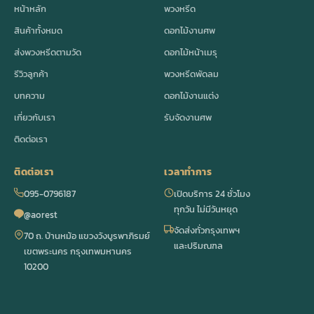
หน้าหลัก
พวงหรีด
สินค้าทั้งหมด
ดอกไม้งานศพ
ส่งพวงหรีดตามวัด
ดอกไม้หน้าเมรุ
รีวิวลูกค้า
พวงหรีดพัดลม
บทความ
ดอกไม้งานแต่ง
เกี่ยวกับเรา
รับจัดงานศพ
ติดต่อเรา
ติดต่อเรา
เวลาทำการ
095-0796187
เปิดบริการ 24 ชั่วโมง
ทุกวัน ไม่มีวันหยุด
@aorest
จัดส่งทั่วกรุงเทพฯ
70 ถ. บ้านหม้อ แขวงวังบูรพาภิรมย์
และปริมณฑล
เขตพระนคร กรุงเทพมหานคร
10200