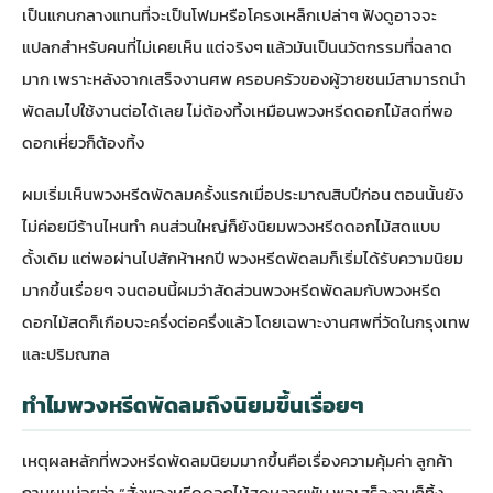
เป็นแกนกลางแทนที่จะเป็นโฟมหรือโครงเหล็กเปล่าๆ ฟังดูอาจจะ
แปลกสำหรับคนที่ไม่เคยเห็น แต่จริงๆ แล้วมันเป็นนวัตกรรมที่ฉลาด
มาก เพราะหลังจากเสร็จงานศพ ครอบครัวของผู้วายชนม์สามารถนำ
พัดลมไปใช้งานต่อได้เลย ไม่ต้องทิ้งเหมือนพวงหรีดดอกไม้สดที่พอ
ดอกเหี่ยวก็ต้องทิ้ง
ผมเริ่มเห็นพวงหรีดพัดลมครั้งแรกเมื่อประมาณสิบปีก่อน ตอนนั้นยัง
ไม่ค่อยมีร้านไหนทำ คนส่วนใหญ่ก็ยังนิยมพวงหรีดดอกไม้สดแบบ
ดั้งเดิม แต่พอผ่านไปสักห้าหกปี พวงหรีดพัดลมก็เริ่มได้รับความนิยม
มากขึ้นเรื่อยๆ จนตอนนี้ผมว่าสัดส่วนพวงหรีดพัดลมกับพวงหรีด
ดอกไม้สดก็เกือบจะครึ่งต่อครึ่งแล้ว โดยเฉพาะงานศพที่วัดในกรุงเทพ
และปริมณฑล
ทำไมพวงหรีดพัดลมถึงนิยมขึ้นเรื่อยๆ
เหตุผลหลักที่พวงหรีดพัดลมนิยมมากขึ้นคือเรื่องความคุ้มค่า ลูกค้า
ถามผมบ่อยว่า “สั่งพวงหรีดดอกไม้สดหลายพัน พอเสร็จงานก็ทิ้ง