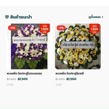
🌸 สินค้าแนะนำ
ดูทั้งหมด
-17%
-17%
-
พวงหรีด วัดประดู่ในทรงธรรม
พวงหรีด วัดประดู่ฉิมพลี
พวง
฿1,500
฿1,500
฿1,800
฿1,800
฿1,
194
187
1