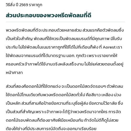
วิธีสั่ง ปี 2569 ราคาถูก
ส่วนประกอบของพวงหรีดพัดลมที่ดี
พวงหรีดพัดลมที่ดีจะประกอบด้วยหลายส่วน ส่วนแรกคือตัวพัดลมซึ่ง
เป็นหัวใจสำคัญ พัดลมที่ใช้ควรเป็นพัดลมแบรนด์ที่มีคุณภาพ มีใบรับ
ประกัน ไม่ใช่พัดลมโนเนมราคาถูกที่ใช้ได้ไม่กี่เดือนก็พัง ที่ Aorest เรา
ใช้พัดลมจากแบรนด์ที่ได้มาตรฐาน มอก. ทุกตัว เพราะเราอยากให้
ครอบครัวเจ้าภาพได้ใช้งานจริงหลังเสร็จงาน ไม่ใช่แค่สวยตอนตั้งอยู่
หน้าศาลา
ส่วนที่สองคือดอกไม้ที่ใช้ตกแต่ง จะเป็นดอกไม้สดจัดรอบๆ ตัวพัดลม
ใช้ดอกไม้โทนเดียวกับพวงหรีดดอกไม้สดทั่วไป คือสีขาว เหลือง ม่วง
เป็นหลัก ส่วนที่สามคือป้ายข้อความที่ระบุชื่อผู้ส่ง ข้อความไว้อาลัย ซึ่ง
เป็นส่วนที่สำคัญเพราะเจ้าภาพจะได้รู้ว่าพวงหรีดมาจากใคร การจัด
ดอกไม้รอบพัดลมก็ต้องอาศัยฝีมือเหมือนกัน ถ้าจัดไม่ดีก็ดูไม่สวย
ต้องให้ช่างที่มีประสบการณ์จัดถึงจะออกมาเรียบร้อย