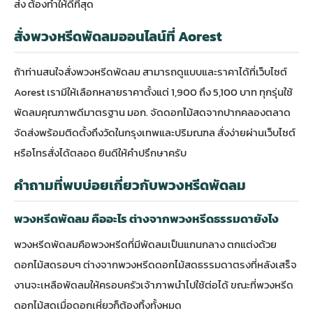
ส่ง ต้องทำให้ดีที่สุด
สั่งพวงหรีดพัดลมออนไลน์ที่ Aorest
ถ้าท่านสนใจสั่ง
พวงหรีดพัดลม
สามารถดูแบบและราคาได้ที่เว็บไซต์
Aorest เรามีให้เลือกหลายราคาตั้งแต่ 1,900 ถึง 5,100 บาท ทุกรุ่นใช้
พัดลมคุณภาพดีมาตรฐาน มอก. จัดดอกไม้สดจากปากคลองตลาด
จัดส่งพร้อมติดตั้งถึงวัดในกรุงเทพและปริมณฑล สั่งง่ายผ่านเว็บไซต์
หรือโทรสั่งได้ตลอด ยินดีให้คำปรึกษาครับ
คำถามที่พบบ่อยเกี่ยวกับพวงหรีดพัดลม
พวงหรีดพัดลม คืออะไร ต่างจากพวงหรีดธรรมดายังไง
พวงหรีดพัดลมคือพวงหรีดที่มีพัดลมเป็นแกนกลาง ตกแต่งด้วย
ดอกไม้สดรอบๆ ต่างจากพวงหรีดดอกไม้สดธรรมดาตรงที่หลังเสร็จ
งานจะเหลือพัดลมให้ครอบครัวเจ้าภาพนำไปใช้ต่อได้ ขณะที่พวงหรีด
ดอกไม้สดเมื่อดอกเหี่ยวก็ต้องทิ้งทั้งหมด