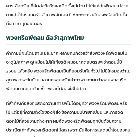
ควรเลือกร้านที่จัดส่งถึงวัดและติดตั้งให้ด้วย ไม่ใช่แค่ส่งพัดลมเปล่าๆ
มาแล้วให้ครอบครัวเจ้าภาพจัดเอง ที่
Aorest
เราจัดส่งพร้อมติดตั้ง
ถึงศาลาทุกออเดอร์
พวงหรีดพัดลม ถือว่าสุภาพไหม
คำถามนี้ผมโดนถามเยอะมาก หลายคนกังวลว่าส่งพวงหรีดพัดลมไป
จะดูไม่สุภาพ ดูเหมือนไม่ให้เกียรติ ผมอยากตอบตรงๆ ว่าตอนนี้ปี
2568 แล้วครับ พวงหรีดพัดลมเป็นที่ยอมรับกันทั่วไป ไม่มีใครมองว่าไม่
สุภาพ ตรงกันข้าม หลายครอบครัวเจ้าภาพบอกผมว่าชอบพวงหรีด
พัดลมมากกว่าด้วยซ้ำ เพราะได้ของใช้ไปด้วย
ที่สำคัญคือสิ่งที่แสดงความเคารพไม่ได้อยู่ที่ว่าพวงหรีดมีพัดลมหรือ
ไม่ แต่อยู่ที่ความตั้งใจของผู้ส่ง ข้อความบนป้ายที่เขียน และการจัด
ดอกไม้ที่สวยงามต่างหาก ผมจัดพวงหรีดพัดลมทุกชิ้นด้วยความ
ประณีตเท่ากับพวงหรีดดอกไม้สด เพราะมันคือการแสดงน้ำใจของคน