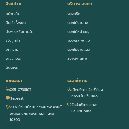
ลิงก์ด่วน
บริการของเรา
หน้าหลัก
พวงหรีด
สินค้าทั้งหมด
ดอกไม้งานศพ
ส่งพวงหรีดตามวัด
ดอกไม้หน้าเมรุ
รีวิวลูกค้า
พวงหรีดพัดลม
บทความ
ดอกไม้งานแต่ง
เกี่ยวกับเรา
รับจัดงานศพ
ติดต่อเรา
ติดต่อเรา
เวลาทำการ
095-0796187
เปิดบริการ 24 ชั่วโมง
ทุกวัน ไม่มีวันหยุด
@aorest
จัดส่งทั่วกรุงเทพฯ
70 ถ. บ้านหม้อ แขวงวังบูรพาภิรมย์
และปริมณฑล
เขตพระนคร กรุงเทพมหานคร
10200