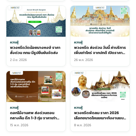
ความรู้
ความรู้
พวงหรีดวัดน้อยนางหงษ์ ราคา
พวงหรีด ส่งด่วน วันนี้ ค่าบริการ
สั่งด่วน กทม มีรูปยืนยันจัดส่ง
เพิ่มเท่าไหร่ จากปกติ เปิดราคา
ตามจริงให้ดูชัด
2 มิ.ย. 2026
26 พ.ค. 2026
ความรู้
ความรู้
ดอกไม้งานศพ ส่งด่วนตอน
พวงหรีดพัดลม ราคา 2026
กลางคืน ดึก 1-3 ทุ่ม ราคาเท่า
เลือกขนาดไหนเหมาะกับงานแบบ
ไหร่ จองทันก่อนวัดปิด
ไหน
15 พ.ค. 2026
8 พ.ค. 2026