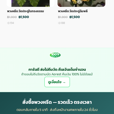
พวงหรีด วัดประดู่ในทรงธรรม
พวงหรีด วัดประดู่ฉิมพลี
พวง
฿1,500
฿1,500
฿1,800
฿1,800
฿1,
194
188
1
100%
MONEY BACK
การันตี ส่งไม่ถึงวัด คืนเงินเต็มจำนวน
ถ้าของไม่ถึงวัดตามนัด Aorest คืนเงิน 100% ไม่มีข้อแม้
ดูเงื่อนไข →
สั่งซื้อพวงหรีด — รวดเร็ว ตรงเวลา
ตอบกลับภายใน 5 นาที · ส่งถึงหน้างานศพภายใน 24 ชั่วโมง