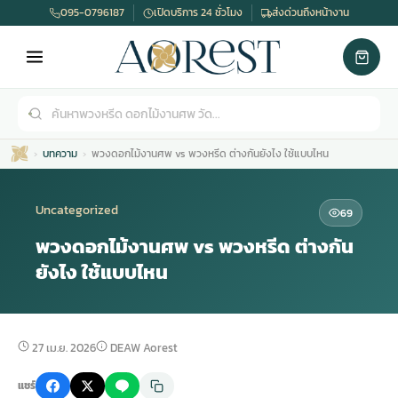
095-0796187
เปิดบริการ 24 ชั่วโมง
ส่งด่วนถึงหน้างาน
บทความ
พวงดอกไม้งานศพ vs พวงหรีด ต่างกันยังไง ใช้แบบไหน
Uncategorized
69
พวงดอกไม้งานศพ vs พวงหรีด ต่างกัน
ยังไง ใช้แบบไหน
เมรุ
กไม้งานแต่ง
พวงหรีดพัดลม
รับจัดงานศพ
ดอกไม้หน้าศพ
พวงหรีด กรุงเทพ
หน้าเมรุ
กไม้งานแต่ง ราคา
พวงหรีดพัดลม ราคา
รับจัดงานศพ ราคา
ดอกไม้จัดงานศพ
พวงหรีดราคา
27 เม.ย. 2026
DEAW Aorest
แชร์
เมรุสีขาว
กไม้งานแต่ง ราคาถูก
พวงหรีดพัดลม ราคาถูก
รับจัดงานศพ ครบวงจร
จัดดอกไม้หน้าศพ
สั่งพวงหรีด