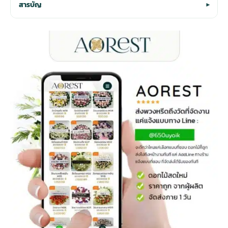
สารบัญ
▾